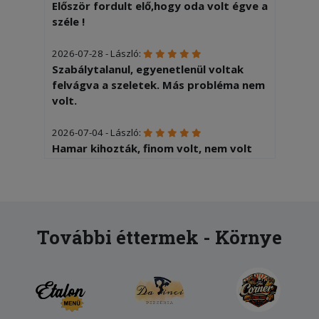
Először fordult elő,hogy oda volt égve a
széle !
2026-07-28 - László:
Szabálytalanul, egyenetlenül voltak
felvágva a szeletek. Más probléma nem
volt.
2026-07-04 - László:
Hamar kihozták, finom volt, nem volt
kivetnivaló Elégedett vagyok
2026-06-13 - Zoltánné:
Langyos volt a pizza mire ideért
További éttermek - Környe
2026-05-27 - László:
Egy kicsit sületlen volt a pizza (még
belefér) Feltét elrendezése kissé
kaotikus ( még ez is belefér) Most
négyest tudok adni...