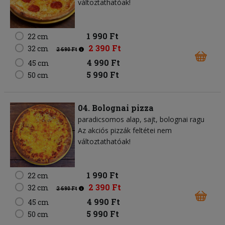
változtathatóak!
1 990 Ft
22 cm
2 390 Ft
32 cm
2 690 Ft
4 990 Ft
45 cm
5 990 Ft
50 cm
04. Bolognai pizza
paradicsomos alap
sajt
bolognai ragu
Az akciós pizzák feltétei nem
változtathatóak!
1 990 Ft
22 cm
2 390 Ft
32 cm
2 690 Ft
4 990 Ft
45 cm
5 990 Ft
50 cm