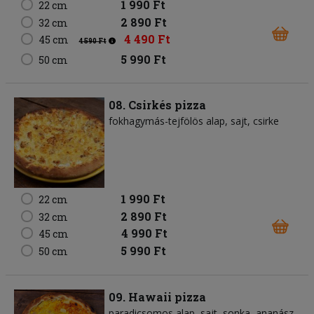
1 990 Ft
22 cm
2 890 Ft
32 cm
4 490 Ft
45 cm
4 590 Ft
5 990 Ft
50 cm
08. Csirkés pizza
fokhagymás-tejfölös alap
sajt
csirke
1 990 Ft
22 cm
2 890 Ft
32 cm
4 990 Ft
45 cm
5 990 Ft
50 cm
09. Hawaii pizza
paradicsomos alap
sajt
sonka
ananász