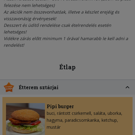
felezése nem lehetséges)
Az akciók nem összevonhatóak, illetve a készlet erejéig és
visszavonásig érvényesek!
Desszert és üdítő rendelése csak ételrendelés esetén
lehetséges!
Vidékre zárás előtt minimum 1 órával hamarabb le kell adni a
rendelést!
Étlap
Étterem sztárjai
Pipi burger
buci
rántott csirkemell
saláta
uborka
hagyma
paradicsomkarika
ketchup
mustár