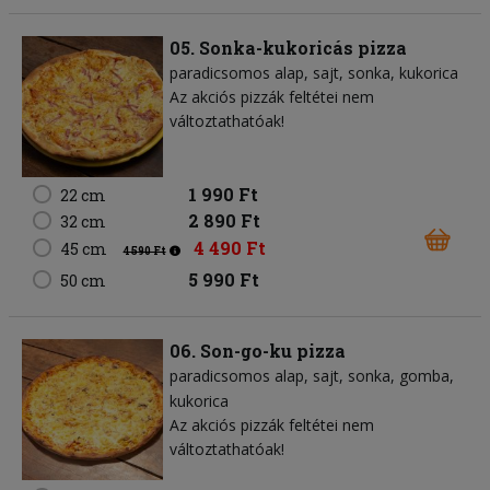
05. Sonka-kukoricás pizza
paradicsomos alap
sajt
sonka
kukorica
Az akciós pizzák feltétei nem
változtathatóak!
1 990 Ft
22 cm
2 890 Ft
32 cm
4 490 Ft
45 cm
4 590 Ft
5 990 Ft
50 cm
06. Son-go-ku pizza
paradicsomos alap
sajt
sonka
gomba
kukorica
Az akciós pizzák feltétei nem
változtathatóak!