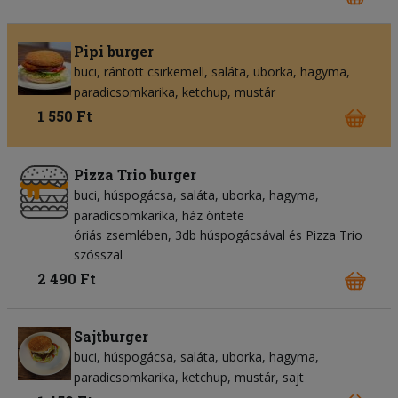
Pipi burger
buci
rántott csirkemell
saláta
uborka
hagyma
paradicsomkarika
ketchup
mustár
1 550 Ft
Pizza Trio burger
buci
húspogácsa
saláta
uborka
hagyma
paradicsomkarika
ház öntete
óriás zsemlében, 3db húspogácsával és Pizza Trio
szósszal
2 490 Ft
Sajtburger
buci
húspogácsa
saláta
uborka
hagyma
paradicsomkarika
ketchup
mustár
sajt