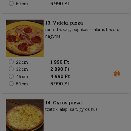
5 990 Ft
50 cm
13. Vidéki pizza
rántotta
sajt
paprikás szalámi
bacon
hagyma
1 990 Ft
22 cm
2 890 Ft
32 cm
4 990 Ft
45 cm
5 990 Ft
50 cm
14. Gyros pizza
tzatziki alap
sajt
gyros hús