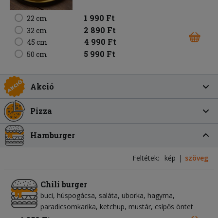
1 990 Ft
22 cm
2 890 Ft
32 cm
4 990 Ft
45 cm
5 990 Ft
50 cm
Akció
Pizza
Hamburger
Feltétek:
kép
szöveg
Chili burger
buci
húspogácsa
saláta
uborka
hagyma
paradicsomkarika
ketchup
mustár
csípős öntet