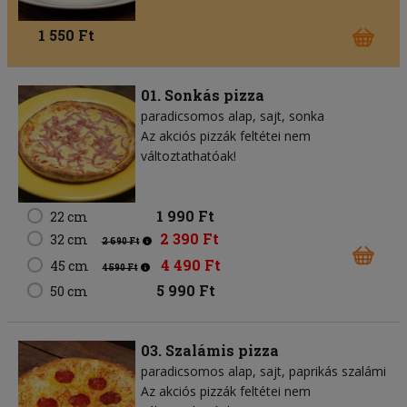
1 550 Ft
01. Sonkás pizza
paradicsomos alap
sajt
sonka
Az akciós pizzák feltétei nem
változtathatóak!
1 990 Ft
22 cm
2 390 Ft
32 cm
2 690 Ft
4 490 Ft
45 cm
4 590 Ft
5 990 Ft
50 cm
03. Szalámis pizza
paradicsomos alap
sajt
paprikás szalámi
Az akciós pizzák feltétei nem