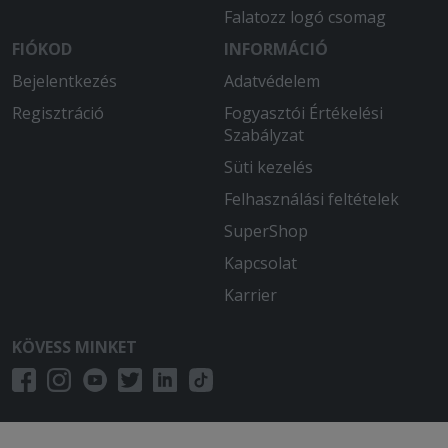
Kedvesek voltak az étteremben és a
Falatozz logó csomag
pizza is finom volt
FIÓKOD
INFORMÁCIÓ
2026-04-11 - Ildikó:
Bejelentkezés
Adatvédelem
Nagyon friss és finom volt az étel.
Regisztráció
Fogyasztói Értékelési
Szabályzat
2026-03-14 - László:
Életem egyik legjobb pizzája. Puha,
Süti kezelés
vastag tészta, ízletes feltét. Megfelelő
Felhasználási feltételek
állag. Kicsit a csípős ízt hiányoltam.
SuperShop
2026-03-05 - :
Kapcsolat
A pizza alja nyers, Soha többet innen.
Karrier
2026-02-22 - Krisztián:
Nagyon finom volt
KÖVESS MINKET
2026-01-08 - Veronika:
Hamar megkaptam a rendelést, ami
finom volt.