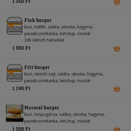
1 350 Ft
Fish burger
buci
halfilé
saláta
uborka
hagyma
paradicsomkarika
ketchup
mustár
3db rántott halrúddal
1 550 Ft
Fitt burger
buci
rántott sajt
saláta
uborka
hagyma
paradicsomkarika
ketchup
mustár
1 190 Ft
Normál burger
buci
húspogácsa
saláta
uborka
hagyma
paradicsomkarika
ketchup
mustár
1 350 Ft