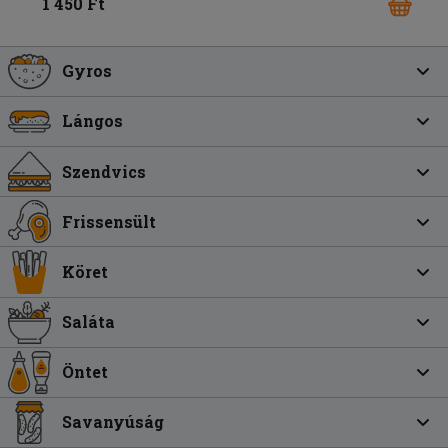
1 450 Ft
Gyros
Lángos
Szendvics
Frissensült
Köret
Saláta
Öntet
Savanyúság