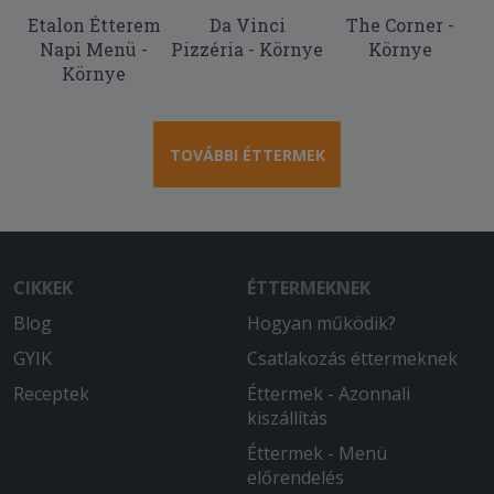
Etalon Étterem
Da Vinci
The Corner -
2026-05-11 - :
Napi Menü -
Pizzéria - Környe
Környe
Gyors kiszállítás, segítőkész futár. Csak
Környe
ajánlani tudom.
2026-05-10 - László:
Kiszállítási idő rövid volt. Először
TOVÁBBI ÉTTERMEK
fordult elő, hogy a fogyasztási
hőmérséklettől hidegebb volt a pizza.
2026-04-25 - László:
A pizza finom, jó minőségű. Hamar
CIKKEK
ÉTTERMEKNEK
kihozták. Észrevételként A 32cm-es túl
Blog
Hogyan működik?
sok, a 22 cm-es túl kevés. Jó lenne egy
28 cm körüli változat bevezetése...
GYIK
Csatlakozás éttermeknek
Receptek
Éttermek - Azonnali
2026-04-15 - Vizvári:
kiszállítás
Minden rendben volt.
Éttermek - Menü
2026-04-13 - :
előrendelés