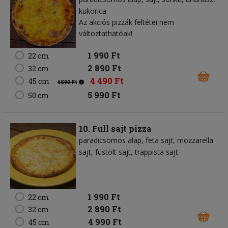
kukorica
Az akciós pizzák feltétei nem
változtathatóak!
1 990 Ft
22 cm
2 890 Ft
32 cm
4 490 Ft
45 cm
4 590 Ft
5 990 Ft
50 cm
10. Full sajt pizza
paradicsomos alap
feta sajt
mozzarella
sajt
füstölt sajt
trappista sajt
1 990 Ft
22 cm
2 890 Ft
32 cm
4 990 Ft
45 cm