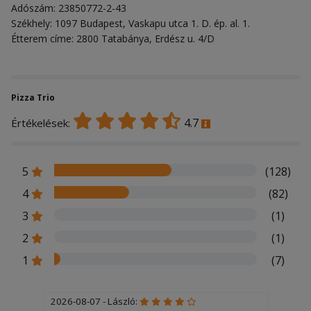
Adószám: 23850772-2-43
Székhely: 1097 Budapest, Vaskapu utca 1. D. ép. al. 1.
Étterem címe: 2800 Tatabánya, Erdész u. 4/D
Pizza Trio
4.7
Értékelések:
5
(128)
4
(82)
3
(1)
2
(1)
1
(7)
2026-08-07 - László: