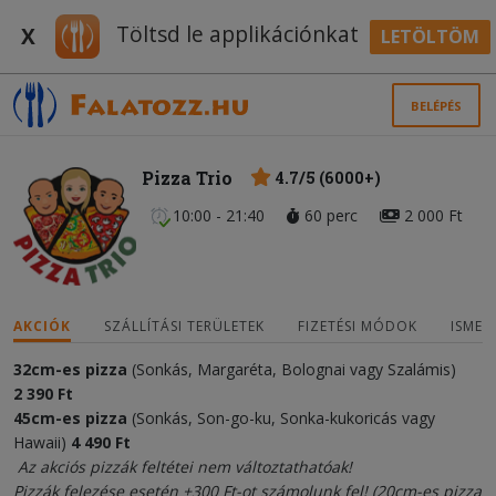
Töltsd le applikációnkat
X
LETÖLTÖM
BELÉPÉS
Pizza Trio
4.7/5 (6000+)
10:00 - 21:40
60 perc
2 000 Ft
AKCIÓK
SZÁLLÍTÁSI TERÜLETEK
FIZETÉSI MÓDOK
ISMER
32cm-es pizza
(Sonkás, Margaréta, Bolognai vagy Szalámis)
2
3
90 Ft
45cm-es pizza
(Sonkás, Son-go-ku, Sonka-kukoricás vagy
Hawaii)
4
490
Ft
Az akciós pizzák feltétei nem változtathatóak!
Pizzák felezése esetén +300 Ft-ot számolunk fel! (20cm-es pizza