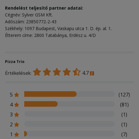
Rendelést teljesítő partner adatai:
Cégnév: Sylver GSM Kft.
Adószám: 23850772-2-43
Székhely: 1097 Budapest, Vaskapu utca 1. D. ép. al. 1.
Étterem címe: 2800 Tatabánya, Erdész u. 4/D
Pizza Trio
4.7
Értékelések:
5
(127)
4
(81)
3
(1)
2
(1)
1
(7)