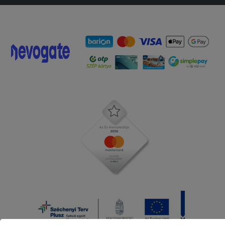
Egyszeruen ossze van dobva a szosznak
semi ize multkor is egetet pizzat
kaptam
2025-11-12 - Mimi:
Finom volt az étel.
2025-10-05 - Erika:
Többször rendeltünk innen probléma
nélkül de a most rendelt pizzában egy
műanyag darab volt. Kisgyermek is
evett belőle így szerencse hogy nem
lett nagyobb baj.
2025-10-03 - Anita:
Gyors és finom.
2025-09-17 - :
Minden rendben volt