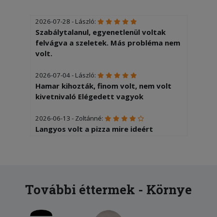
2026-07-28 - László:
Szabálytalanul, egyenetlenül voltak
felvágva a szeletek. Más probléma nem
volt.
2026-07-04 - László:
Hamar kihozták, finom volt, nem volt
kivetnivaló Elégedett vagyok
2026-06-13 - Zoltánné:
Langyos volt a pizza mire ideért
2026-05-27 - László:
Egy kicsit sületlen volt a pizza (még
belefér) Feltét elrendezése kissé
kaotikus ( még ez is belefér) Most
További éttermek - Környe
négyest tudok adni...
2026-05-11 - :