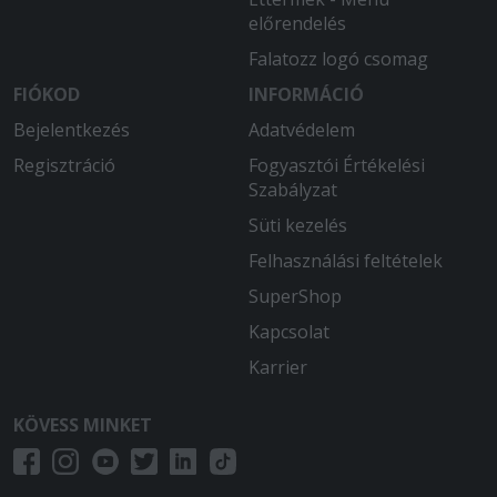
előrendelés
2026-04-11 - Ildikó:
Falatozz logó csomag
Nagyon friss és finom volt az étel.
FIÓKOD
INFORMÁCIÓ
2026-03-14 - László:
Bejelentkezés
Adatvédelem
Életem egyik legjobb pizzája. Puha,
Regisztráció
vastag tészta, ízletes feltét. Megfelelő
Fogyasztói Értékelési
állag. Kicsit a csípős ízt hiányoltam.
Szabályzat
Süti kezelés
2026-03-05 - :
Felhasználási feltételek
A pizza alja nyers, Soha többet innen.
SuperShop
2026-02-22 - Krisztián:
Kapcsolat
Nagyon finom volt
Karrier
2026-01-08 - Veronika:
Hamar megkaptam a rendelést, ami
KÖVESS MINKET
finom volt.
2025-12-10 - RIGO: