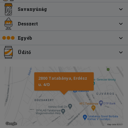
Savanyúság
Desszert
Egyéb
Üdítő
2800 Tatabánya, Erdész
u. 4/D