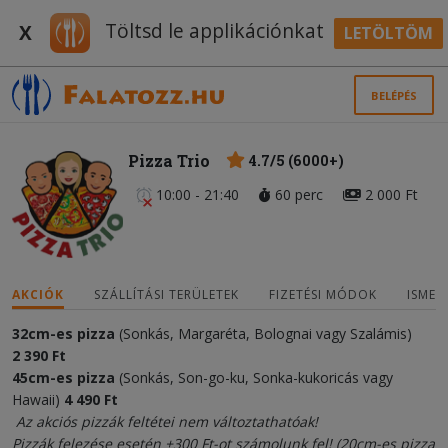
Töltsd le applikációnkat
X
LETÖLTÖM
BELÉPÉS
Pizza Trio
4.7/5 (6000+)
10:00 - 21:40
60 perc
2 000 Ft
AKCIÓK
SZÁLLÍTÁSI TERÜLETEK
FIZETÉSI MÓDOK
ISMER
32cm-es pizza
(Sonkás, Margaréta, Bolognai vagy Szalámis)
2
3
90 Ft
45cm-es pizza
(Sonkás, Son-go-ku, Sonka-kukoricás vagy
Hawaii)
4
490
Ft
Az akciós pizzák feltétei nem változtathatóak!
Pizzák felezése esetén +300 Ft-ot számolunk fel! (20cm-es pizza