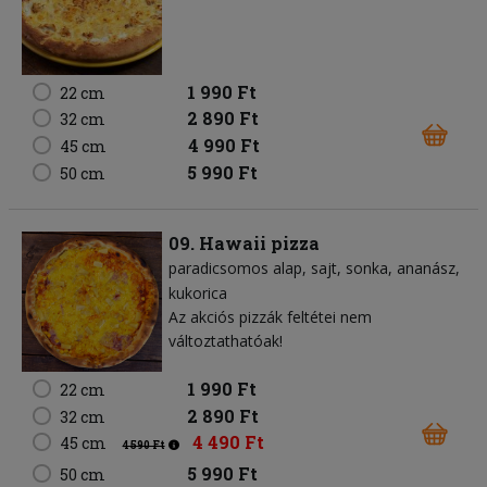
1 990 Ft
22 cm
2 890 Ft
32 cm
4 990 Ft
45 cm
5 990 Ft
50 cm
09. Hawaii pizza
paradicsomos alap
sajt
sonka
ananász
kukorica
Az akciós pizzák feltétei nem
változtathatóak!
1 990 Ft
22 cm
2 890 Ft
32 cm
4 490 Ft
45 cm
4 590 Ft
5 990 Ft
50 cm