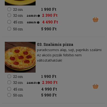
1 990 Ft
22 cm
2 390 Ft
32 cm
2 690 Ft
4 490 Ft
45 cm
4 590 Ft
5 990 Ft
50 cm
03. Szalámis pizza
paradicsomos alap
sajt
paprikás szalámi
Az akciós pizzák feltétei nem
változtathatóak!
1 990 Ft
22 cm
2 390 Ft
32 cm
2 690 Ft
4 990 Ft
45 cm
5 990 Ft
50 cm