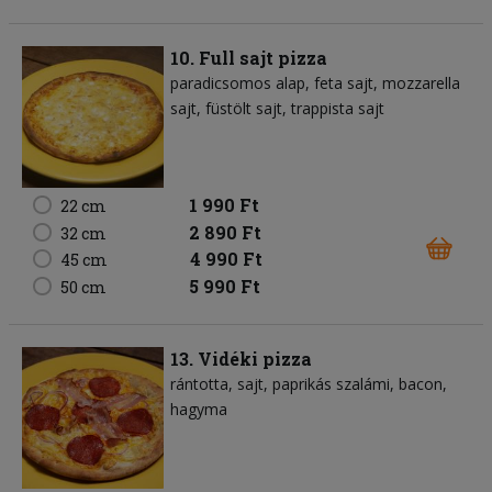
10. Full sajt pizza
paradicsomos alap
feta sajt
mozzarella
sajt
füstölt sajt
trappista sajt
1 990 Ft
22 cm
2 890 Ft
32 cm
4 990 Ft
45 cm
5 990 Ft
50 cm
13. Vidéki pizza
rántotta
sajt
paprikás szalámi
bacon
hagyma