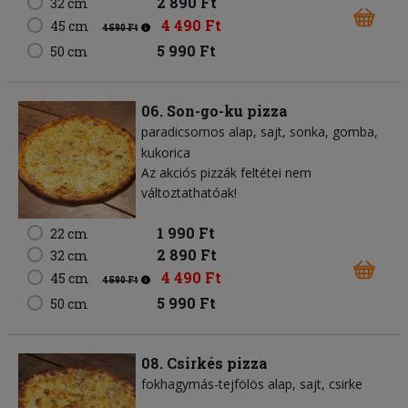
2 890 Ft
32 cm
4 490 Ft
45 cm
4 590 Ft
5 990 Ft
50 cm
06. Son-go-ku pizza
paradicsomos alap
sajt
sonka
gomba
kukorica
Az akciós pizzák feltétei nem
változtathatóak!
1 990 Ft
22 cm
2 890 Ft
32 cm
4 490 Ft
45 cm
4 590 Ft
5 990 Ft
50 cm
08. Csirkés pizza
fokhagymás-tejfölös alap
sajt
csirke