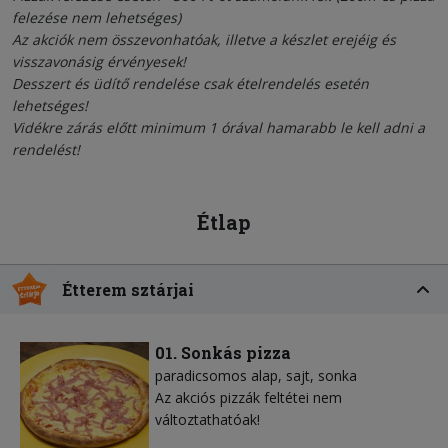
felezése nem lehetséges)
Az akciók nem összevonhatóak, illetve a készlet erejéig és
visszavonásig érvényesek!
Desszert és üdítő rendelése csak ételrendelés esetén
lehetséges!
Vidékre zárás előtt minimum 1 órával hamarabb le kell adni a
rendelést!
Étlap
Étterem sztárjai
01. Sonkás pizza
paradicsomos alap
sajt
sonka
Az akciós pizzák feltétei nem
változtathatóak!