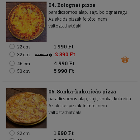
04. Bolognai pizza
paradicsomos alap
sajt
bolognai ragu
Az akciós pizzák feltétei nem
változtathatóak!
1 990 Ft
22 cm
2 390 Ft
32 cm
2 690 Ft
4 990 Ft
45 cm
5 990 Ft
50 cm
05. Sonka-kukoricás pizza
paradicsomos alap
sajt
sonka
kukorica
Az akciós pizzák feltétei nem
változtathatóak!
1 990 Ft
22 cm