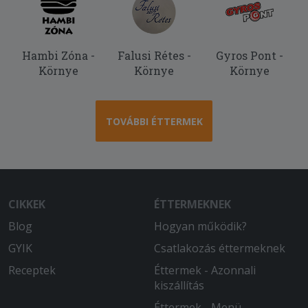
Gyors kiszállítás, segítőkész futár. Csak
ajánlani tudom.
Hambi Zóna -
Falusi Rétes -
Gyros Pont -
2026-05-10 - László:
Környe
Környe
Környe
Kiszállítási idő rövid volt. Először
fordult elő, hogy a fogyasztási
hőmérséklettől hidegebb volt a pizza.
TOVÁBBI ÉTTERMEK
2026-04-25 - László:
A pizza finom, jó minőségű. Hamar
kihozták. Észrevételként A 32cm-es túl
sok, a 22 cm-es túl kevés. Jó lenne egy
28 cm körüli változat bevezetése...
CIKKEK
ÉTTERMEKNEK
Blog
Hogyan működik?
2026-04-15 - Vizvári:
Minden rendben volt.
GYIK
Csatlakozás éttermeknek
Receptek
Éttermek - Azonnali
2026-04-13 - :
kiszállítás
Kedvesek voltak az étteremben és a
pizza is finom volt
Éttermek - Menü