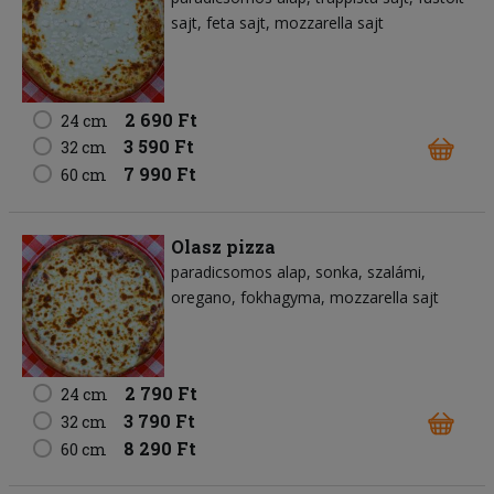
sajt
feta sajt
mozzarella sajt
2 690 Ft
24 cm
3 590 Ft
32 cm
7 990 Ft
60 cm
Olasz pizza
paradicsomos alap
sonka
szalámi
oregano
fokhagyma
mozzarella sajt
2 790 Ft
24 cm
3 790 Ft
32 cm
8 290 Ft
60 cm