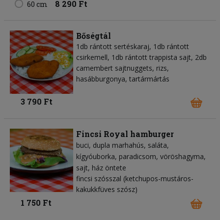
8 290 Ft
60 cm
Bőségtál
1db rántott sertéskaraj, 1db rántott
csirkemell, 1db rántott trappista sajt, 2db
camembert sajtnuggets, rizs,
hasábburgonya, tartármártás
3 790 Ft
Fincsi Royal hamburger
buci
dupla marhahús
saláta
kígyóuborka
paradicsom
vöröshagyma
sajt
ház öntete
fincsi szósszal (ketchupos-mustáros-
kakukkfüves szósz)
1 750 Ft