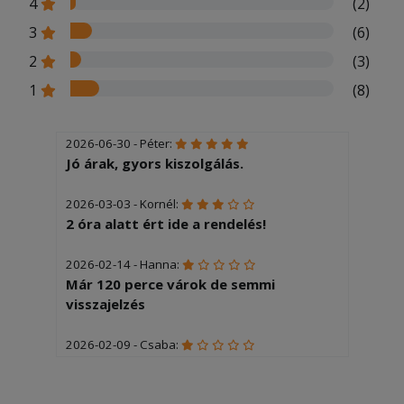
4
(2)
3
(6)
2
(3)
1
(8)
2026-06-30 - Péter:
Jó árak, gyors kiszolgálás.
2026-03-03 - Kornél:
2 óra alatt ért ide a rendelés!
2026-02-14 - Hanna:
Már 120 perce várok de semmi
visszajelzés
2026-02-09 - Csaba:
120 percet irnak 18-14 kor rendeltem
meg érkezet 21-00 kor Még egy elnézés