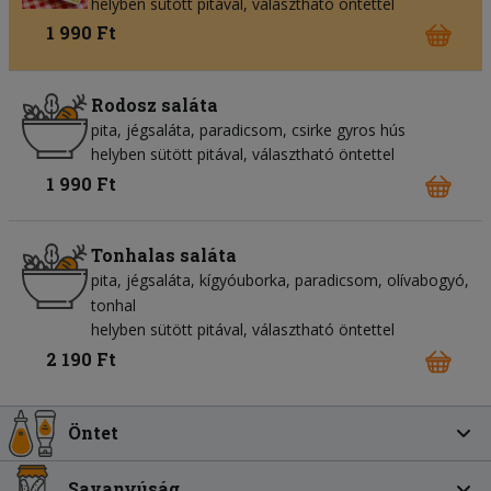
helyben sütött pitával, választható öntettel
1 990 Ft
Rodosz saláta
pita
jégsaláta
paradicsom
csirke gyros hús
helyben sütött pitával, választható öntettel
1 990 Ft
Tonhalas saláta
pita
jégsaláta
kígyóuborka
paradicsom
olívabogyó
tonhal
helyben sütött pitával, választható öntettel
2 190 Ft
Öntet
Savanyúság