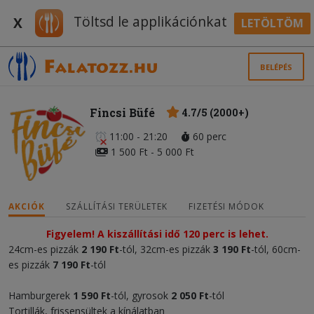
Töltsd le applikációnkat
X
LETÖLTÖM
BELÉPÉS
Fincsi Büfé
4.7/5 (2000+)
11:00 - 21:20
60 perc
1 500 Ft - 5 000 Ft
AKCIÓK
SZÁLLÍTÁSI TERÜLETEK
FIZETÉSI MÓDOK
Figyelem! A kiszállítási idő 120 perc is lehet.
24cm-es pizzák
2 1
90 Ft
-tól, 32cm-es pizzák
3 1
90 Ft
-tól, 60cm-
es pizzák
7 1
90 Ft
-tól
Hamburgerek
1 590 Ft
-tól, gyrosok
2 050 Ft
-tól
Tortillák, frissensültek a kínálatban