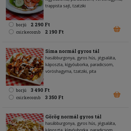
trappista sajt
tzatziki
2 290 Ft
borjú
2 190 Ft
csirkecomb
Sima normál gyros tál
hasábburgonya
gyros hús
jégsaláta
káposzta
kígyóuborka
paradicsom
vöröshagyma
tzatziki
pita
3 490 Ft
borjú
3 350 Ft
csirkecomb
Görög normál gyros tál
hasábburgonya
gyros hús
jégsaláta
káposzta
kígyóuborka
paradicsom