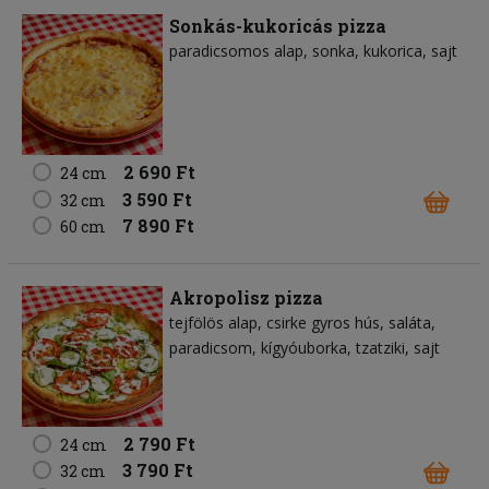
Sonkás-kukoricás pizza
paradicsomos alap
sonka
kukorica
sajt
2 690 Ft
24 cm
3 590 Ft
32 cm
7 890 Ft
60 cm
Akropolisz pizza
tejfölös alap
csirke gyros hús
saláta
paradicsom
kígyóuborka
tzatziki
sajt
2 790 Ft
24 cm
3 790 Ft
32 cm