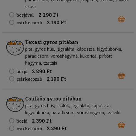
szósz
2 290 Ft
borjúval
2 190 Ft
csirkecomb
Texasi gyros pitában
pita
gyros hús
jégsaláta
káposzta
kígyóuborka
paradicsom
vöröshagyma
kukorica
pirított
hagyma
tzatziki
2 290 Ft
borjú
2 190 Ft
csirkecomb
Csülkös gyros pitában
pita
gyros hús
csülök
jégsaláta
káposzta
kígyóuborka
paradicsom
vöröshagyma
tzatziki
2 390 Ft
borjú
2 290 Ft
csirkecomb