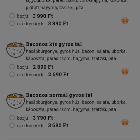
kígyóuborka
paradicsom
vöröshagyma
kukorica
pirított hagyma
tzatziki
pita
3 990 Ft
borjú
3 890 Ft
csirkecomb
Baconos kis gyros tál
hasábburgonya
gyros hús
bacon
saláta
uborka
káposzta
paradicsom
hagyma
tzatziki
pita
2 890 Ft
borjú
2 690 Ft
csirkecomb
Baconos normál gyros tál
hasábburgonya
gyros hús
bacon
saláta
uborka
káposzta
paradicsom
hagyma
tzatziki
pita
3 790 Ft
borjú
3 690 Ft
csirkecomb