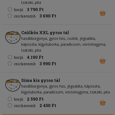
tzatziki
pita
3 790 Ft
borjú
3 690 Ft
csirkecomb
Csülkös XXL gyros tál
hasábburgonya
gyros hús
csülök
jégsaláta
káposzta
kígyóuborka
paradicsom
vöröshagyma
tzatziki
pita
4 190 Ft
borjú
3 990 Ft
csirkecomb
Sima kis gyros tál
hasábburgonya
gyros hús
jégsaláta
káposzta
kígyóuborka
paradicsom
vöröshagyma
tzatziki
pita
2 590 Ft
borjú
2 450 Ft
csirkecomb