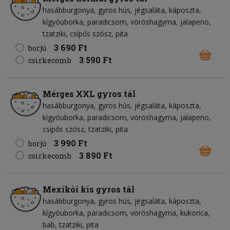
hasábburgonya
gyros hús
jégsaláta
káposzta
kígyóuborka
paradicsom
vöröshagyma
jalapeno
tzatziki
csípős szósz
pita
3 690 Ft
borjú
3 590 Ft
csirkecomb
Mérges XXL gyros tál
hasábburgonya
gyros hús
jégsaláta
káposzta
kígyóuborka
paradicsom
vöröshagyma
jalapeno
csípős szósz
tzatziki
pita
3 990 Ft
borjú
3 890 Ft
csirkecomb
Mexikói kis gyros tál
hasábburgonya
gyros hús
jégsaláta
káposzta
kígyóuborka
paradicsom
vöröshagyma
kukorica
bab
tzatziki
pita