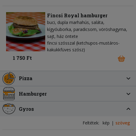
Fincsi Royal hamburger
buci
dupla marhahús
saláta
kígyóuborka
paradicsom
vöröshagyma
sajt
ház öntete
fincsi szósszal (ketchupos-mustáros-
kakukkfüves szósz)
1 750 Ft
Pizza
Hamburger
Gyros
Feltétek:
kép
szöveg