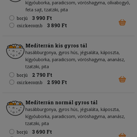
kígyóuborka
paradicsom
vöröshagyma
olívabogyó
feta sajt
tzatziki
pita
3 990 Ft
borjú
3 890 Ft
csirkecomb
Mediterrán kis gyros tál
hasábburgonya
gyros hús
jégsaláta
káposzta
kígyóuborka
paradicsom
vöröshagyma
ananász
tzatziki
pita
2 790 Ft
borjú
2 590 Ft
csirkecomb
Mediterrán normál gyros tál
hasábburgonya
gyros hús
jégsaláta
káposzta
kígyóuborka
paradicsom
vöröshagyma
ananász
tzatziki
pita
3 690 Ft
borjú