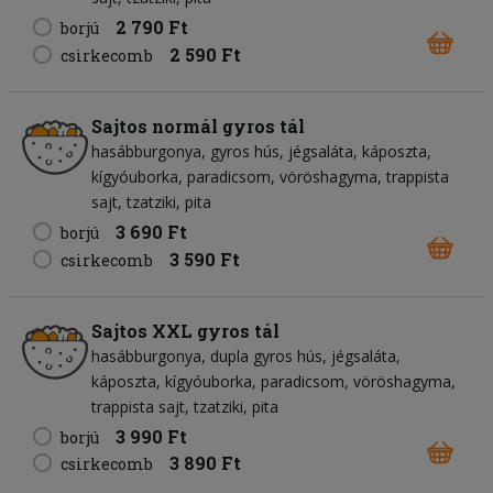
2 790 Ft
borjú
2 590 Ft
csirkecomb
Sajtos normál gyros tál
hasábburgonya
gyros hús
jégsaláta
káposzta
kígyóuborka
paradicsom
vöröshagyma
trappista
sajt
tzatziki
pita
3 690 Ft
borjú
3 590 Ft
csirkecomb
Sajtos XXL gyros tál
hasábburgonya
dupla gyros hús
jégsaláta
káposzta
kígyóuborka
paradicsom
vöröshagyma
trappista sajt
tzatziki
pita
3 990 Ft
borjú
3 890 Ft
csirkecomb