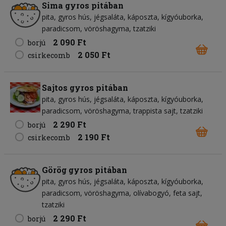
Sima gyros pitában
pita
gyros hús
jégsaláta
káposzta
kígyóuborka
paradicsom
vöröshagyma
tzatziki
2 090 Ft
borjú
2 050 Ft
csirkecomb
Sajtos gyros pitában
pita
gyros hús
jégsaláta
káposzta
kígyóuborka
paradicsom
vöröshagyma
trappista sajt
tzatziki
2 290 Ft
borjú
2 190 Ft
csirkecomb
Görög gyros pitában
pita
gyros hús
jégsaláta
káposzta
kígyóuborka
paradicsom
vöröshagyma
olívabogyó
feta sajt
tzatziki
2 290 Ft
borjú