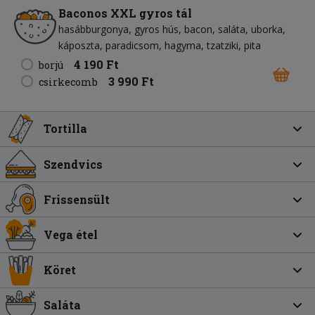
Baconos XXL gyros tál
hasábburgonya
gyros hús
bacon
saláta
uborka
káposzta
paradicsom
hagyma
tzatziki
pita
4 190 Ft
borjú
3 990 Ft
csirkecomb
Tortilla
Szendvics
Frissensült
Vega étel
Köret
Saláta