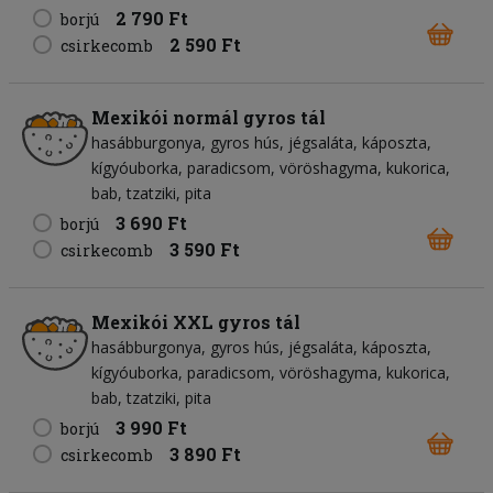
2 790 Ft
borjú
2 590 Ft
csirkecomb
Mexikói normál gyros tál
hasábburgonya
gyros hús
jégsaláta
káposzta
kígyóuborka
paradicsom
vöröshagyma
kukorica
bab
tzatziki
pita
3 690 Ft
borjú
3 590 Ft
csirkecomb
Mexikói XXL gyros tál
hasábburgonya
gyros hús
jégsaláta
káposzta
kígyóuborka
paradicsom
vöröshagyma
kukorica
bab
tzatziki
pita
3 990 Ft
borjú
3 890 Ft
csirkecomb