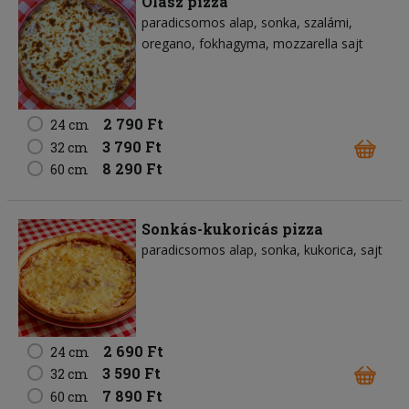
Olasz pizza
paradicsomos alap
sonka
szalámi
oregano
fokhagyma
mozzarella sajt
2 790 Ft
24 cm
3 790 Ft
32 cm
8 290 Ft
60 cm
Sonkás-kukoricás pizza
paradicsomos alap
sonka
kukorica
sajt
2 690 Ft
24 cm
3 590 Ft
32 cm
7 890 Ft
60 cm