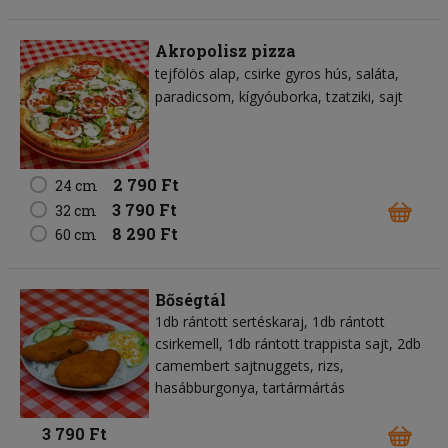
Akropolisz pizza
tejfölös alap
csirke gyros hús
saláta
paradicsom
kígyóuborka
tzatziki
sajt
2 790 Ft
24 cm
3 790 Ft
32 cm
8 290 Ft
60 cm
Bőségtál
1db rántott sertéskaraj, 1db rántott
csirkemell, 1db rántott trappista sajt, 2db
camembert sajtnuggets, rizs,
hasábburgonya, tartármártás
3 790 Ft