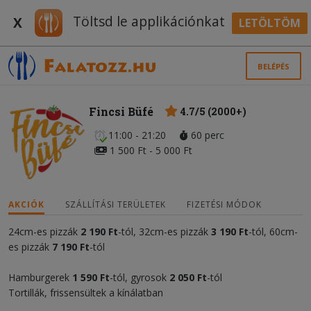
Töltsd le applikációnkat
X
LETÖLTÖM
BELÉPÉS
Fincsi Büfé
4.7/5 (2000+)
11:00 - 21:20
60 perc
1 500 Ft - 5 000 Ft
AKCIÓK
SZÁLLÍTÁSI TERÜLETEK
FIZETÉSI MÓDOK
24cm-es pizzák
2 1
90 Ft
-tól, 32cm-es pizzák
3 1
90 Ft
-tól, 60cm-
es pizzák
7 1
90 Ft
-tól
Hamburgerek
1 590 Ft
-tól, gyrosok
2 050 Ft
-tól
Tortillák, frissensültek a kínálatban