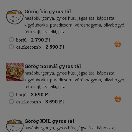
Görög kis gyros tál
hasábburgonya
gyros hús
jégsaláta
káposzta
kígyóuborka
paradicsom
vöröshagyma
olívabogyó
feta sajt
tzatziki
pita
2 790 Ft
borjú
2 590 Ft
csirkecomb
Görög normál gyros tál
hasábburgonya
gyros hús
jégsaláta
káposzta
kígyóuborka
paradicsom
vöröshagyma
olívabogyó
feta sajt
tzatziki
pita
3 690 Ft
borjú
3 590 Ft
csirkecomb
Görög XXL gyros tál
hasábburgonya
gyros hús
jégsaláta
káposzta