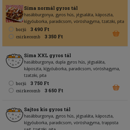
Sima normál gyros tál
hasábburgonya
gyros hús
jégsaláta
káposzta
kígyóuborka
paradicsom
vöröshagyma
tzatziki
pita
3 490 Ft
borjú
3 350 Ft
csirkecomb
Sima XXL gyros tál
hasábburgonya
dupla gyros hús
jégsaláta
káposzta
kígyóuborka
paradicsom
vöröshagyma
tzatziki
pita
3 750 Ft
borjú
3 650 Ft
csirkecomb
Sajtos kis gyros tál
hasábburgonya
gyros hús
jégsaláta
káposzta
kígyóuborka
paradicsom
vöröshagyma
trappista
sajt
tzatziki
pita