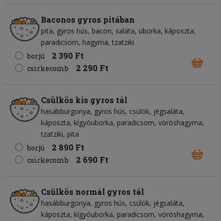
Baconos gyros pitában
pita
gyros hús
bacon
saláta
uborka
káposzta
paradicsom
hagyma
tzatziki
2 390 Ft
borjú
2 290 Ft
csirkecomb
Csülkös kis gyros tál
hasábburgonya
gyros hús
csülök
jégsaláta
káposzta
kígyóuborka
paradicsom
vöröshagyma
tzatziki
pita
2 890 Ft
borjú
2 690 Ft
csirkecomb
Csülkös normál gyros tál
hasábburgonya
gyros hús
csülök
jégsaláta
káposzta
kígyóuborka
paradicsom
vöröshagyma