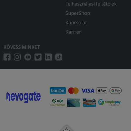
Felhasználási feltételek
Ezeket leszámítva rendben volt.
SuperShop
2025-07-29 - Márta:
Kapcsolat
Husi pizzát rendeltem. De sajnos le
maradt róla a csirke hús és a sonka is
Karrier
2025-06-17 - Hanna:
KÖVESS MINKET
Túl hosszú a szállítás