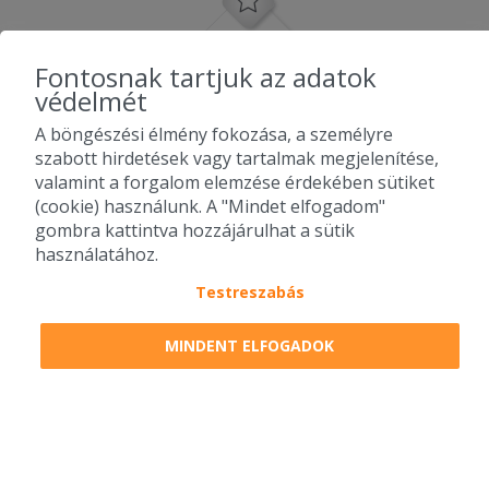
Fontosnak tartjuk az adatok
védelmét
A böngészési élmény fokozása, a személyre
szabott hirdetések vagy tartalmak megjelenítése,
valamint a forgalom elemzése érdekében sütiket
(cookie) használunk. A "Mindet elfogadom"
gombra kattintva hozzájárulhat a sütik
használatához.
Testreszabás
2010-2026 Copyright - Falatozz.hu - Diston-line Kft.
MINDENT ELFOGADOK
Pizza, gyros, hamburger, menük kedvező áron, egy helyen az összes
étterem ajánlata.
0
tétel a kosárban
Megrendelem
Megrendelem
0 Ft