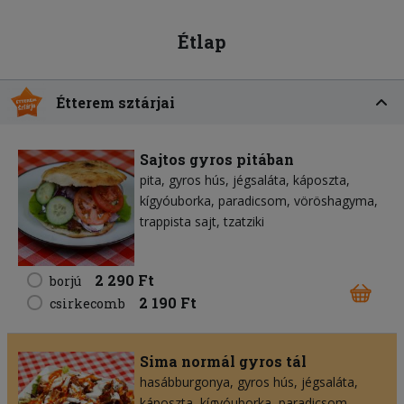
Étlap
Étterem sztárjai
Sajtos gyros pitában
pita
gyros hús
jégsaláta
káposzta
kígyóuborka
paradicsom
vöröshagyma
trappista sajt
tzatziki
2 290 Ft
borjú
2 190 Ft
csirkecomb
Sima normál gyros tál
hasábburgonya
gyros hús
jégsaláta
káposzta
kígyóuborka
paradicsom