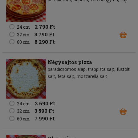
2 790 Ft
24 cm
3 790 Ft
32 cm
8 290 Ft
60 cm
Négysajtos pizza
paradicsomos alap
trappista sajt
füstölt
sajt
feta sajt
mozzarella sajt
2 690 Ft
24 cm
3 590 Ft
32 cm
7 990 Ft
60 cm