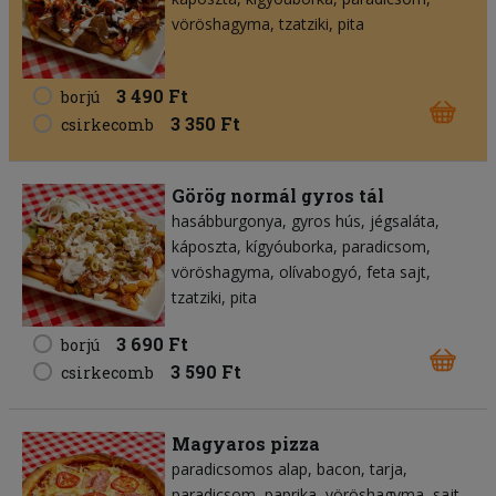
vöröshagyma
tzatziki
pita
3 490 Ft
borjú
3 350 Ft
csirkecomb
Görög normál gyros tál
hasábburgonya
gyros hús
jégsaláta
káposzta
kígyóuborka
paradicsom
vöröshagyma
olívabogyó
feta sajt
tzatziki
pita
3 690 Ft
borjú
3 590 Ft
csirkecomb
Magyaros pizza
paradicsomos alap
bacon
tarja
paradicsom
paprika
vöröshagyma
sajt