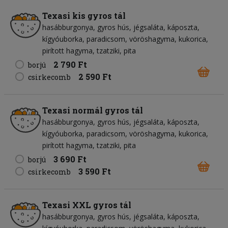
Texasi kis gyros tál
hasábburgonya
gyros hús
jégsaláta
káposzta
kígyóuborka
paradicsom
vöröshagyma
kukorica
pirított hagyma
tzatziki
pita
2 790 Ft
borjú
2 590 Ft
csirkecomb
Texasi normál gyros tál
hasábburgonya
gyros hús
jégsaláta
káposzta
kígyóuborka
paradicsom
vöröshagyma
kukorica
pirított hagyma
tzatziki
pita
3 690 Ft
borjú
3 590 Ft
csirkecomb
Texasi XXL gyros tál
hasábburgonya
gyros hús
jégsaláta
káposzta