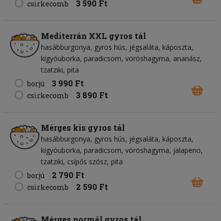
3 590 Ft
csirkecomb
Mediterrán XXL gyros tál
hasábburgonya
gyros hús
jégsaláta
káposzta
kígyóuborka
paradicsom
vöröshagyma
ananász
tzatziki
pita
3 990 Ft
borjú
3 890 Ft
csirkecomb
Mérges kis gyros tál
hasábburgonya
gyros hús
jégsaláta
káposzta
kígyóuborka
paradicsom
vöröshagyma
jalapeno
tzatziki
csípős szósz
pita
2 790 Ft
borjú
2 590 Ft
csirkecomb
Mérges normál gyros tál