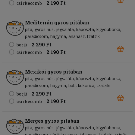
2 190 Ft
csirkecomb
Mediterrán gyros pitában
pita
gyros hús
jégsaláta
káposzta
kígyóuborka
paradicsom
hagyma
ananász
tzatziki
2 290 Ft
borjú
2 190 Ft
csirkecomb
Mexikói gyros pitában
pita
gyros hús
jégsaláta
káposzta
kígyóuborka
paradicsom
hagyma
bab
kukorica
tzatziki
2 290 Ft
borjú
2 190 Ft
csirkecomb
Mérges gyros pitában
pita
gyros hús
jégsaláta
káposzta
kígyóuborka
paradicsom
vöröshagyma
jalapeno
tzatziki
csípős