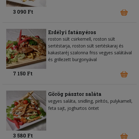
3 090 Ft
Erdélyi fatányéros
roston sült csirkemell, roston sült
sertéstarja, roston sült sertéskaraj és
kakastaréj szalonna friss vegyes salátával
és grillezett burgonyával
7 150 Ft
Görög pásztor saláta
vegyes saláta
snidling
pirítós
pulykamell
feta sajt
joghurtos öntet
3 580 Ft