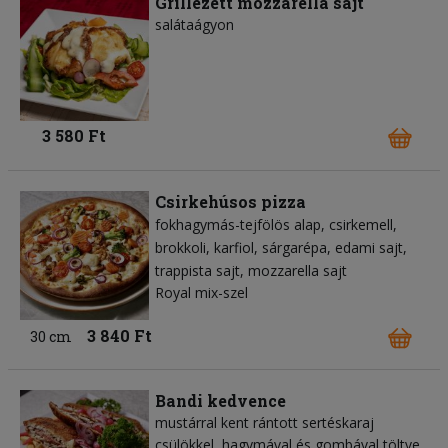
Grillezett mozzarella sajt
salátaágyon
3 580 Ft
Csirkehúsos pizza
fokhagymás-tejfölös alap
csirkemell
brokkoli
karfiol
sárgarépa
edami sajt
trappista sajt
mozzarella sajt
Royal mix-szel
3 840 Ft
30 cm
Bandi kedvence
mustárral kent rántott sertéskaraj
csülökkel, hagymával és gombával töltve,