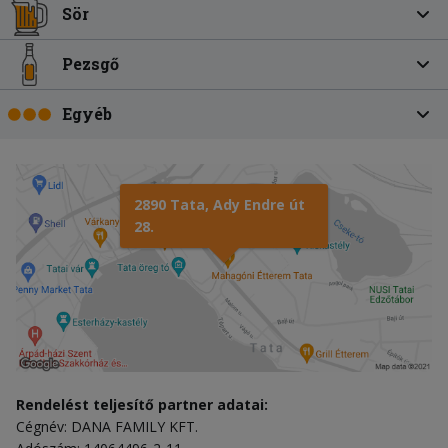
Sör
Pezsgő
Egyéb
2890 Tata, Ady Endre út
28.
Rendelést teljesítő partner adatai:
Cégnév: DANA FAMILY KFT.