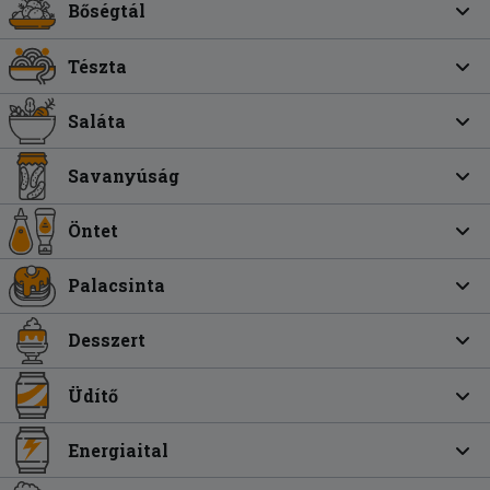
Bőségtál
Tészta
Saláta
Savanyúság
Öntet
Palacsinta
Desszert
Üdítő
Energiaital