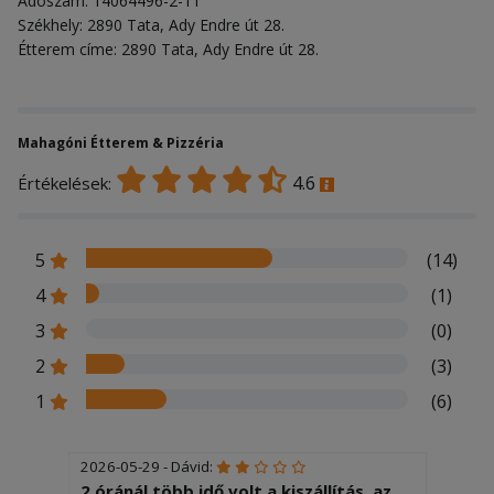
Adószám: 14064496-2-11
Székhely: 2890 Tata, Ady Endre út 28.
Étterem címe: 2890 Tata, Ady Endre út 28.
Mahagóni Étterem & Pizzéria
4.6
Értékelések:
5
(14)
4
(1)
3
(0)
2
(3)
1
(6)
2026-05-29 - Dávid:
2 óránál több idő volt a kiszállítás, az