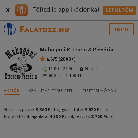
Töltsd le applikációnkat
X
LETÖLTÖM
BELÉPÉS
Mahagóni Étterem & Pizzéria
4.6/5 (2000+)
11:00 - 21:30
60 perc
800 Ft - 1 100 Ft
AKCIÓK
SZÁLLÍTÁSI TERÜLETEK
FIZETÉSI MÓDOK
30cm-es pizzák
3 360 Ft
-tól, gyros tálak
3 620 Ft
-tól
Konyhafőnök ajánlatai
4 390 Ft
-tól, tészták
2 700 Ft
-tól