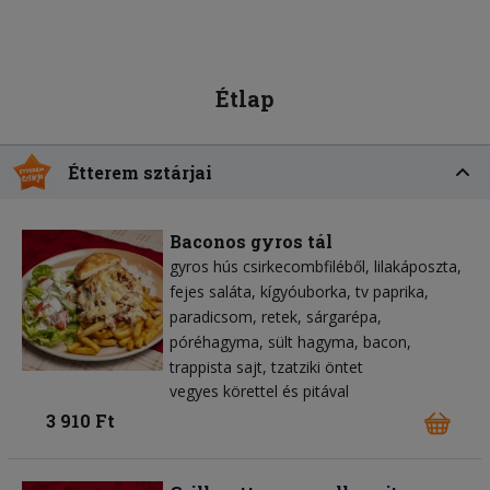
Étlap
Étterem sztárjai
Baconos gyros tál
gyros hús csirkecombfiléből
lilakáposzta
fejes saláta
kígyóuborka
tv paprika
paradicsom
retek
sárgarépa
póréhagyma
sült hagyma
bacon
trappista sajt
tzatziki öntet
vegyes körettel és pitával
3 910 Ft