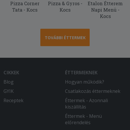
Pizza Corner
Pizza & Gyros -
Etalon Étterem
2025-12-06 - Balázs:
Tata - Kocs
Kocs
Napi Menü -
Isteni a burgundi vadragu!!!
Kocs
2025-10-18 - Réka:
Még meg se kaptam de már most
értékelhetem de azt hogy mikor ér ide
TOVÁBBI ÉTTERMEK
azt nem tudhatom
2025-09-28 - Szilárd:
A kiszállítás kicsit hosszú, de az ételek
nagyon rendben voltak.
CIKKEK
ÉTTERMEKNEK
Blog
Hogyan működik?
2025-08-23 - Katalin:
Két óra várakozás után jött amit
GYIK
Csatlakozás éttermeknek
reméltem! Három féle étel a pizza alja
Receptek
Éttermek - Azonnali
nagyon fekete volt a másik grillezett
kiszállítás
modzarella zöldség köret nem volt
friss, a harmadik a töltött batyu na azt
Éttermek - Menü
nem kellett volna attól sajnos teljes
előrendelés
gyomorrontás lett a vége másnak