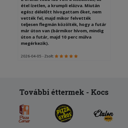
étel ízetlen, a krumpli elázva. Miután
egész délelőtt hívogattam őket, nem
vették fel, majd mikor felvették
teljesen flegmán közölték, hogy a futár
már úton van (bármikor hívom, mindig
úton a futár, majd 10 perc múlva
megérkezik).
2026-04-05 - Zsolt:
Nagyon finom volt és gyorsan ki is
hozták,köszönjük a szakácsnak és a
kiszállítónak!!!
2026-02-20 - Ramóna:
További éttermek - Kocs
Tiramisu adag nagy csalódás volt.
Rendeltem 2 adag tiramisut. Az egyik
normál megszokott adag volt a másik
pedig kisebb mint a fele. Árban
ugyanannyit fizettem mindektőèrt!