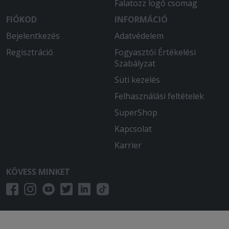
Falatozz logó csomag
estig! Úgyhogy többet nem rendelünk
innen!
FIÓKOD
INFORMÁCIÓ
Bejelentkezés
Adatvédelem
2025-07-20 - Katalin:
2.5 óra várakozás után kaptunk egy
Regisztráció
Fogyasztói Értékelési
szaft nélküli pörköltet meg egy
Szabályzat
szétfőtt fogast. A pisztrángnak
Süti kezelés
legalább jól megágyaztak körettel,
hogy legyen súlya a dobozának. A 2
Felhasználási feltételek
maréknyi pirított mandula sem
SuperShop
vigasztalta meg.
Kapcsolat
2025-06-07 - Lajos:
Karrier
Nem kaptam meg mindent amit
rendeltem
KÖVESS MINKET