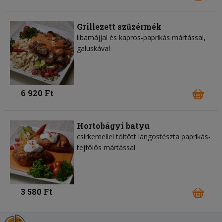
Grillezett szűzérmék
libamájjal és kapros-paprikás mártással,
galuskával
6 920 Ft
Hortobágyi batyu
csirkemellel töltött lángostészta paprikás-
tejfölös mártással
3 580 Ft