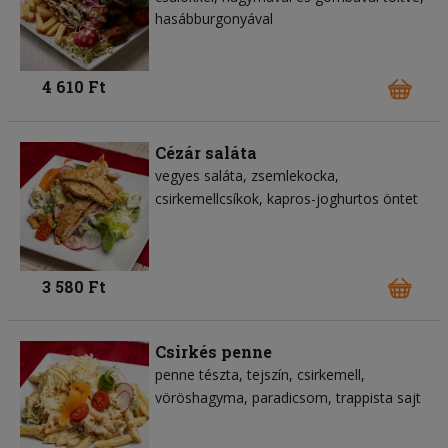
hasábburgonyával
4 610 Ft
Cézár saláta
vegyes saláta
zsemlekocka
csirkemellcsíkok
kapros-joghurtos öntet
3 580 Ft
Csirkés penne
penne tészta
tejszín
csirkemell
vöröshagyma
paradicsom
trappista sajt