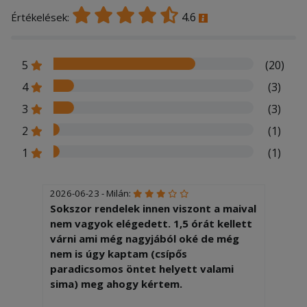
4.6
Értékelések:
5
(20)
4
(3)
3
(3)
2
(1)
1
(1)
2026-06-23 - Milán:
Sokszor rendelek innen viszont a maival
nem vagyok elégedett. 1,5 órát kellett
várni ami még nagyjából oké de még
nem is úgy kaptam (csípős
paradicsomos öntet helyett valami
sima) meg ahogy kértem.