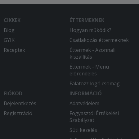
minőség, könnyű rendelési folyamat és
gyors kiszállítás!
CIKKEK
ÉTTERMEKNEK
2025-10-13 - Ádám:
Blog
Másfél órába telt kb. 3km-ről kihozni az
Hogyan működik?
ételt. Hidegen kaptuk meg. A hús sós és
GYIK
Csatlakozás éttermeknek
égett volt. A pitát kicsit bedobhatnák
Receptek
Éttermek - Azonnali
egy kontaktgrillbe, mert sületlen a
kiszállítás
tésztája.
Éttermek - Menü
előrendelés
Falatozz logó csomag
FIÓKOD
INFORMÁCIÓ
Bejelentkezés
Adatvédelem
Regisztráció
Fogyasztói Értékelési
Szabályzat
Süti kezelés