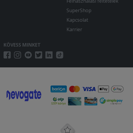
Felhasználási feltételek
SuperShop
Kapcsolat
Karrier
KÖVESS MINKET