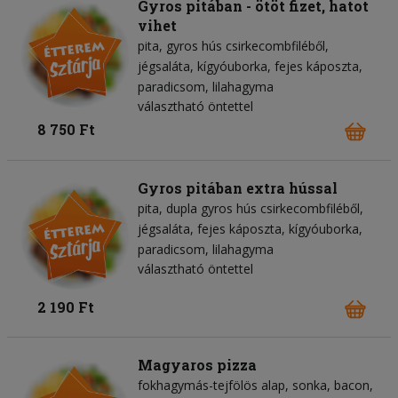
Gyros pitában - ötöt fizet, hatot
vihet
pita
gyros hús csirkecombfiléből
jégsaláta
kígyóuborka
fejes káposzta
paradicsom
lilahagyma
választható öntettel
8 750 Ft
Gyros pitában extra hússal
pita
dupla gyros hús csirkecombfiléből
jégsaláta
fejes káposzta
kígyóuborka
paradicsom
lilahagyma
választható öntettel
2 190 Ft
Magyaros pizza
fokhagymás-tejfölös alap
sonka
bacon