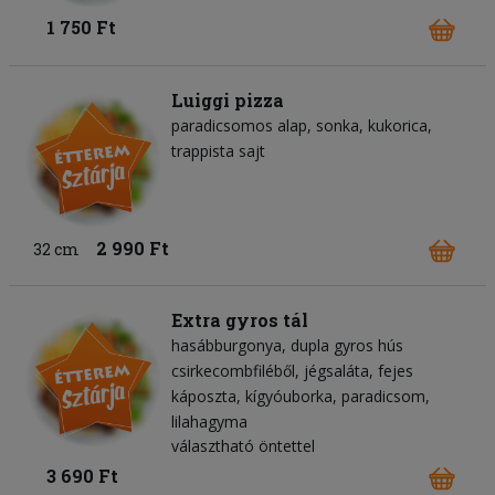
1 750 Ft
Luiggi pizza
paradicsomos alap
sonka
kukorica
trappista sajt
2 990 Ft
32 cm
Extra gyros tál
hasábburgonya
dupla gyros hús
csirkecombfiléből
jégsaláta
fejes
káposzta
kígyóuborka
paradicsom
lilahagyma
választható öntettel
3 690 Ft