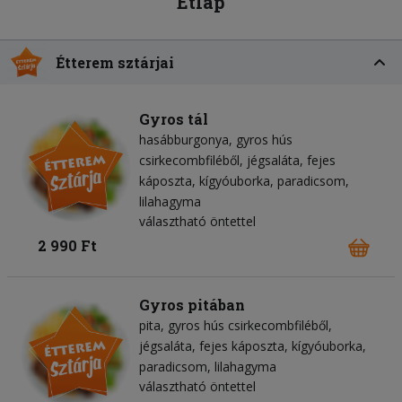
Étlap
Étterem sztárjai
Gyros tál
hasábburgonya
gyros hús
csirkecombfiléből
jégsaláta
fejes
káposzta
kígyóuborka
paradicsom
lilahagyma
választható öntettel
2 990 Ft
Gyros pitában
pita
gyros hús csirkecombfiléből
jégsaláta
fejes káposzta
kígyóuborka
paradicsom
lilahagyma
választható öntettel