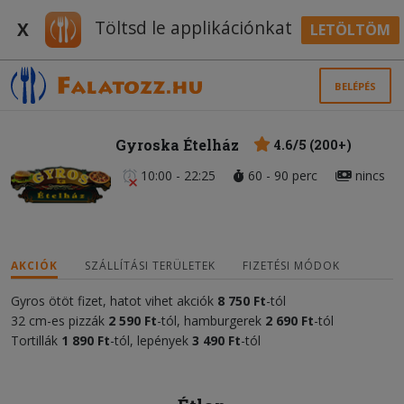
Töltsd le applikációnkat
X
LETÖLTÖM
BELÉPÉS
Gyroska Ételház
4.6/5 (200+)
10:00 - 22:25
60 - 90 perc
nincs
AKCIÓK
SZÁLLÍTÁSI TERÜLETEK
FIZETÉSI MÓDOK
Gyros ötöt fizet, hatot vihet akciók
8
75
0 Ft
-tól
32 cm-es pizzák
2 590
Ft
-tól, hamburgerek
2 690 Ft
-tól
Tortillák
1 890 Ft
-tól, lepények
3 490 Ft
-tól