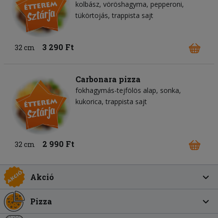
kolbász
vöröshagyma
pepperoni
tükörtojás
trappista sajt
3 290 Ft
32 cm
Carbonara pizza
fokhagymás-tejfölös alap
sonka
kukorica
trappista sajt
2 990 Ft
32 cm
Akció
Pizza