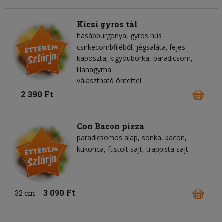
Kicsi gyros tál
hasábburgonya
gyros hús
csirkecombfiléből
jégsaláta
fejes
káposzta
kígyóuborka
paradicsom
lilahagyma
választható öntettel
2 390 Ft
Con Bacon pizza
paradicsomos alap
sonka
bacon
kukorica
füstölt sajt
trappista sajt
3 090 Ft
32 cm