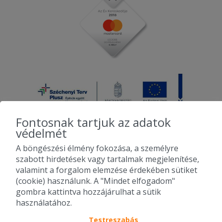
Fontosnak tartjuk az adatok
védelmét
A böngészési élmény fokozása, a személyre
2010-2026 Copyright - Falatozz.hu - Diston-line Kft.
szabott hirdetések vagy tartalmak megjelenítése,
valamint a forgalom elemzése érdekében sütiket
Pizza, gyros, hamburger, menük kedvező áron, egy helyen az összes
(cookie) használunk. A "Mindet elfogadom"
étterem ajánlata.
gombra kattintva hozzájárulhat a sütik
használatához.
Testreszabás