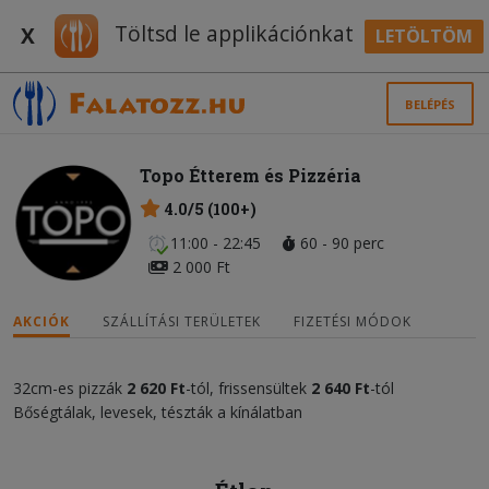
Töltsd le applikációnkat
X
LETÖLTÖM
BELÉPÉS
Topo Étterem és Pizzéria
4.0/5 (100+)
11:00 - 22:45
60 - 90 perc
2 000 Ft
AKCIÓK
SZÁLLÍTÁSI TERÜLETEK
FIZETÉSI MÓDOK
32cm-es pizzák
2 620
Ft
-tól, frissensültek
2 640 Ft
-tól
Bőségtálak, levesek, tészták a kínálatban