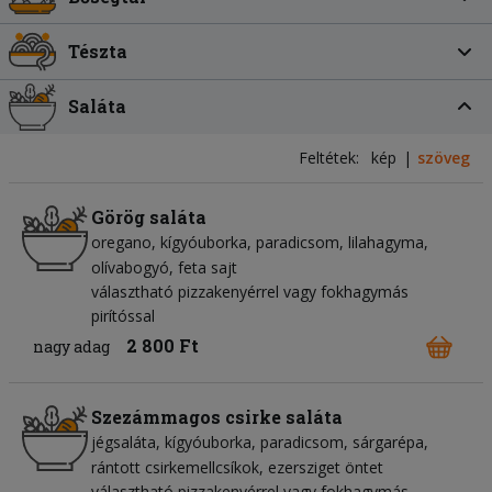
Tészta
Saláta
Feltétek:
kép
szöveg
Görög saláta
oregano
kígyóuborka
paradicsom
lilahagyma
olívabogyó
feta sajt
választható pizzakenyérrel vagy fokhagymás
pirítóssal
2 800 Ft
nagy adag
Szezámmagos csirke saláta
jégsaláta
kígyóuborka
paradicsom
sárgarépa
rántott csirkemellcsíkok
ezersziget öntet
választható pizzakenyérrel vagy fokhagymás