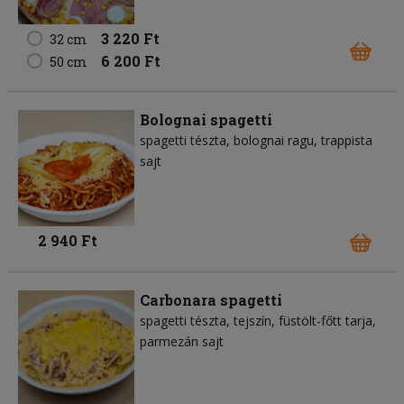
3 220 Ft
32 cm
6 200 Ft
50 cm
Bolognai spagetti
spagetti tészta
bolognai ragu
trappista
sajt
2 940 Ft
Carbonara spagetti
spagetti tészta
tejszín
füstölt-főtt tarja
parmezán sajt