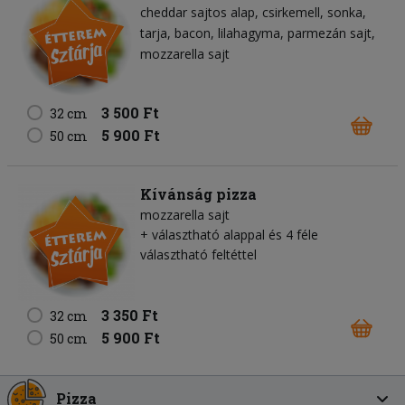
cheddar sajtos alap
csirkemell
sonka
tarja
bacon
lilahagyma
parmezán sajt
mozzarella sajt
3 500 Ft
32 cm
5 900 Ft
50 cm
Kívánság pizza
mozzarella sajt
+ választható alappal és 4 féle
választható feltéttel
3 350 Ft
32 cm
5 900 Ft
50 cm
Pizza