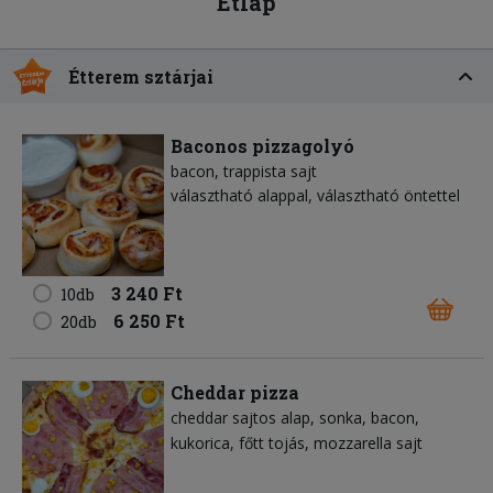
Étlap
Étterem sztárjai
Baconos pizzagolyó
bacon
trappista sajt
választható alappal, választható öntettel
3 240 Ft
10db
6 250 Ft
20db
Cheddar pizza
cheddar sajtos alap
sonka
bacon
kukorica
főtt tojás
mozzarella sajt