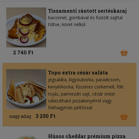
Tiszamenti rántott sertéskaraj
baconnel, gombával és füstölt sajttal
töltve, köret nélkül
2 740 Ft
Topo extra cézár saláta
jégsaláta
kígyóuborka
paradicsom
kenyérkocka
fűszeres csirkemell
főtt
tojás
parmezán sajt
cézár öntet
választható pizzakenyérrel vagy
fokhagymás pirítóssal
3 250 Ft
nagy adag
Húsos cheddar prémium pizza