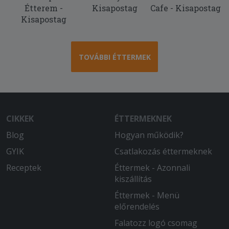
Étterem -
Kisapostag
Cafe - Kisapostag
Kisapostag
TOVÁBBI ÉTTERMEK
CIKKEK
ÉTTERMEKNEK
Blog
Hogyan működik?
GYIK
Csatlakozás éttermeknek
Receptek
Éttermek - Azonnali
kiszállítás
Éttermek - Menü
előrendelés
Falatozz logó csomag