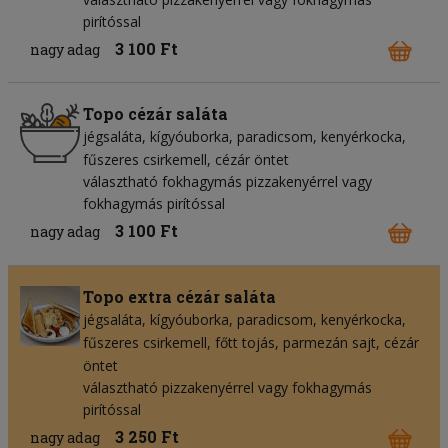
pirítóssal
3 100 Ft
nagy adag
Topo cézár saláta
jégsaláta
kígyóuborka
paradicsom
kenyérkocka
fűszeres csirkemell
cézár öntet
választható fokhagymás pizzakenyérrel vagy
fokhagymás pirítóssal
3 100 Ft
nagy adag
Topo extra cézár saláta
jégsaláta
kígyóuborka
paradicsom
kenyérkocka
fűszeres csirkemell
főtt tojás
parmezán sajt
cézár
öntet
választható pizzakenyérrel vagy fokhagymás
pirítóssal
3 250 Ft
nagy adag