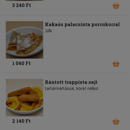
3 240 Ft
Kakaós palacsinta porcukorral
2db
1 040 Ft
Rántott trappista sajt
tartármártással, köret nélkül
2 140 Ft