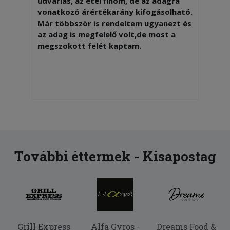
udvarias, az étel finom, de az adagra
vonatkozó árértékarány kifogásolható.
Már többször is rendeltem ugyanezt és
az adag is megfelelő volt,de most a
megszokott felét kaptam.
További éttermek - Kisapostag
Grill Express
Alfa Gyros -
Dreams Food &