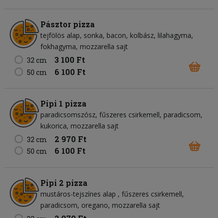
Pásztor pizza
tejfölös alap
sonka
bacon
kolbász
lilahagyma
fokhagyma
mozzarella sajt
3 100 Ft
32 cm
6 100 Ft
50 cm
Pipi 1 pizza
paradicsomszósz
fűszeres csirkemell
paradicsom
kukorica
mozzarella sajt
2 970 Ft
32 cm
6 100 Ft
50 cm
Pipi 2 pizza
mustáros-tejszínes alap
fűszeres csirkemell
paradicsom
oregano
mozzarella sajt