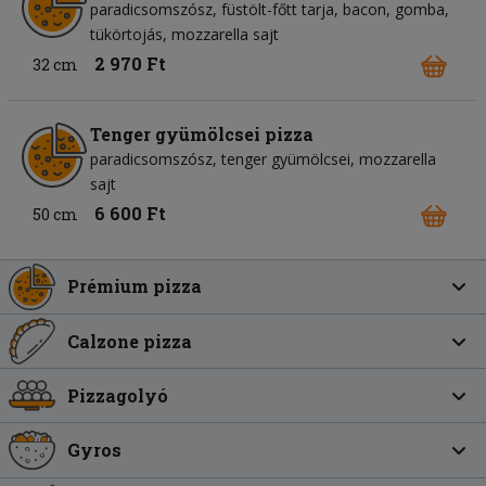
paradicsomszósz
füstölt-főtt tarja
bacon
gomba
tükörtojás
mozzarella sajt
2 970 Ft
32 cm
Tenger gyümölcsei pizza
paradicsomszósz
tenger gyümölcsei
mozzarella
sajt
6 600 Ft
50 cm
Prémium pizza
Calzone pizza
Pizzagolyó
Gyros