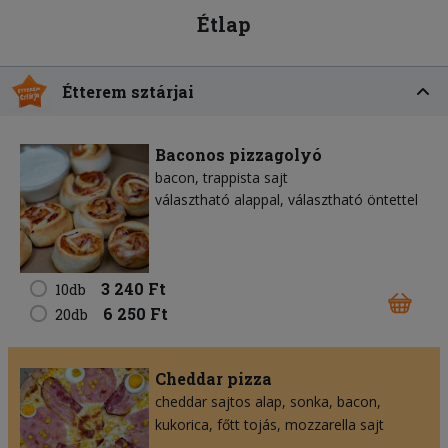
Étlap
Étterem sztárjai
Baconos pizzagolyó
bacon
trappista sajt
választható alappal, választható öntettel
3 240 Ft
10db
6 250 Ft
20db
Cheddar pizza
cheddar sajtos alap
sonka
bacon
kukorica
főtt tojás
mozzarella sajt