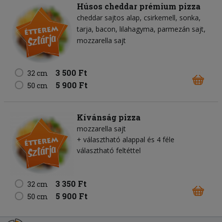
Húsos cheddar prémium pizza
cheddar sajtos alap
csirkemell
sonka
tarja
bacon
lilahagyma
parmezán sajt
mozzarella sajt
3 500 Ft
32 cm
5 900 Ft
50 cm
Kívánság pizza
mozzarella sajt
+ választható alappal és 4 féle
választható feltéttel
3 350 Ft
32 cm
5 900 Ft
50 cm