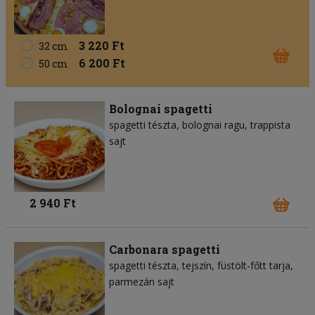
3 220 Ft
32 cm
6 200 Ft
50 cm
Bolognai spagetti
spagetti tészta
bolognai ragu
trappista
sajt
2 940 Ft
Carbonara spagetti
spagetti tészta
tejszín
füstölt-főtt tarja
parmezán sajt