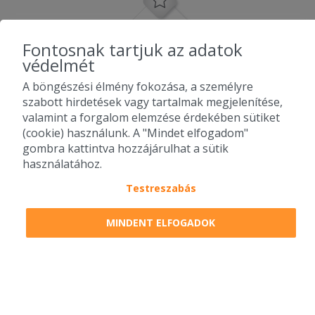
Fontosnak tartjuk az adatok
védelmét
A böngészési élmény fokozása, a személyre
szabott hirdetések vagy tartalmak megjelenítése,
valamint a forgalom elemzése érdekében sütiket
(cookie) használunk. A "Mindet elfogadom"
gombra kattintva hozzájárulhat a sütik
használatához.
Testreszabás
2010-2026 Copyright - Falatozz.hu - Diston-line Kft.
MINDENT ELFOGADOK
Pizza, gyros, hamburger, menük kedvező áron, egy helyen az összes
étterem ajánlata.
0
tétel a kosárban
Megrendelem
Megrendelem
0 Ft