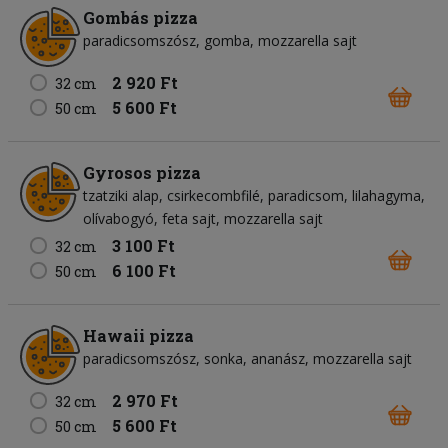
Gombás pizza
paradicsomszósz
gomba
mozzarella sajt
2 920 Ft
32 cm
5 600 Ft
50 cm
Gyrosos pizza
tzatziki alap
csirkecombfilé
paradicsom
lilahagyma
olívabogyó
feta sajt
mozzarella sajt
3 100 Ft
32 cm
6 100 Ft
50 cm
Hawaii pizza
paradicsomszósz
sonka
ananász
mozzarella sajt
2 970 Ft
32 cm
5 600 Ft
50 cm