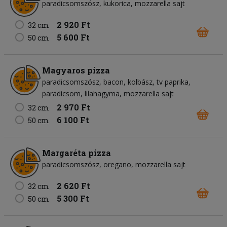
paradicsomszósz
kukorica
mozzarella sajt
2 920 Ft
32 cm
5 600 Ft
50 cm
Magyaros pizza
paradicsomszósz
bacon
kolbász
tv paprika
paradicsom
lilahagyma
mozzarella sajt
2 970 Ft
32 cm
6 100 Ft
50 cm
Margaréta pizza
paradicsomszósz
oregano
mozzarella sajt
2 620 Ft
32 cm
5 300 Ft
50 cm