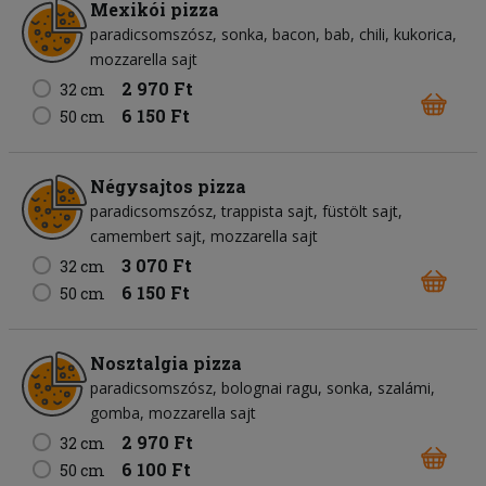
Mexikói pizza
paradicsomszósz
sonka
bacon
bab
chili
kukorica
mozzarella sajt
2 970 Ft
32 cm
6 150 Ft
50 cm
Négysajtos pizza
paradicsomszósz
trappista sajt
füstölt sajt
camembert sajt
mozzarella sajt
3 070 Ft
32 cm
6 150 Ft
50 cm
Nosztalgia pizza
paradicsomszósz
bolognai ragu
sonka
szalámi
gomba
mozzarella sajt
2 970 Ft
32 cm
6 100 Ft
50 cm