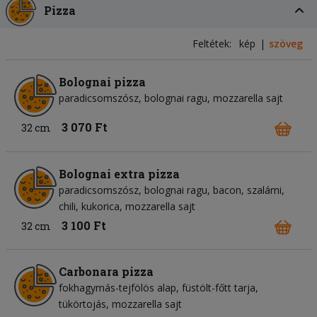
Pizza
Feltétek:
kép
szöveg
Bolognai pizza
paradicsomszósz
bolognai ragu
mozzarella sajt
3 070 Ft
32 cm
Bolognai extra pizza
paradicsomszósz
bolognai ragu
bacon
szalámi
chili
kukorica
mozzarella sajt
3 100 Ft
32 cm
Carbonara pizza
fokhagymás-tejfölös alap
füstölt-főtt tarja
tükörtojás
mozzarella sajt