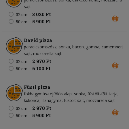
sajt
3 020 Ft
32 cm
5 900 Ft
50 cm
David pizza
paradicsomszósz
sonka
bacon
gomba
camembert
sajt
mozzarella sajt
2 970 Ft
32 cm
6 100 Ft
50 cm
Füsti pizza
fokhagymás-tejfölös alap
sonka
füstölt-főtt tarja
kukorica
lilahagyma
füstölt sajt
mozzarella sajt
2 970 Ft
32 cm
5 900 Ft
50 cm