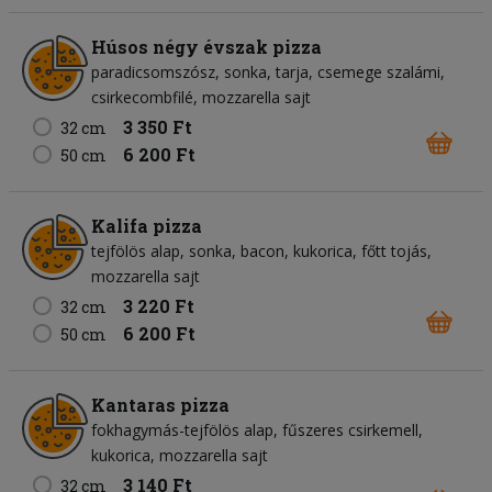
Húsos négy évszak pizza
paradicsomszósz
sonka
tarja
csemege szalámi
csirkecombfilé
mozzarella sajt
3 350 Ft
32 cm
6 200 Ft
50 cm
Kalifa pizza
tejfölös alap
sonka
bacon
kukorica
főtt tojás
mozzarella sajt
3 220 Ft
32 cm
6 200 Ft
50 cm
Kantaras pizza
fokhagymás-tejfölös alap
fűszeres csirkemell
kukorica
mozzarella sajt
3 140 Ft
32 cm