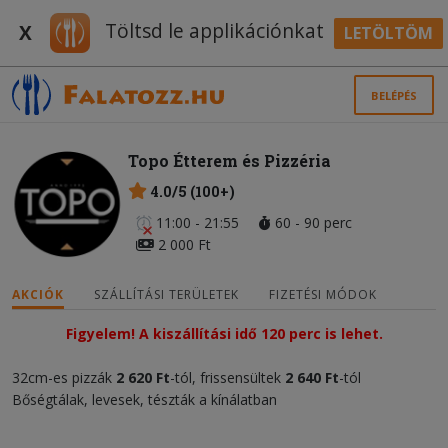
Töltsd le applikációnkat
X
LETÖLTÖM
BELÉPÉS
Topo Étterem és Pizzéria
4.0/5 (100+)
11:00 - 21:55
60 - 90 perc
2 000 Ft
AKCIÓK
SZÁLLÍTÁSI TERÜLETEK
FIZETÉSI MÓDOK
Figyelem! A kiszállítási idő 120 perc is lehet.
32cm-es pizzák
2 620
Ft
-tól, frissensültek
2 640 Ft
-tól
Bőségtálak, levesek, tészták a kínálatban