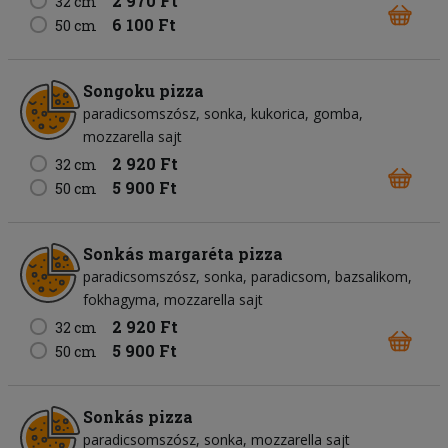
2 970 Ft
32 cm
6 100 Ft
50 cm
Songoku pizza
paradicsomszósz
sonka
kukorica
gomba
mozzarella sajt
2 920 Ft
32 cm
5 900 Ft
50 cm
Sonkás margaréta pizza
paradicsomszósz
sonka
paradicsom
bazsalikom
fokhagyma
mozzarella sajt
2 920 Ft
32 cm
5 900 Ft
50 cm
Sonkás pizza
paradicsomszósz
sonka
mozzarella sajt