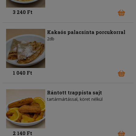
3 240 Ft
Kakaós palacsinta porcukorral
2db
1 040 Ft
Rántott trappista sajt
tartármártással, köret nélkül
2 140 Ft