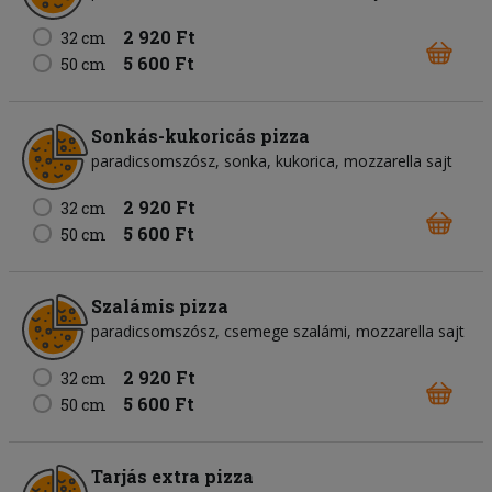
2 920 Ft
32 cm
5 600 Ft
50 cm
Sonkás-kukoricás pizza
paradicsomszósz
sonka
kukorica
mozzarella sajt
2 920 Ft
32 cm
5 600 Ft
50 cm
Szalámis pizza
paradicsomszósz
csemege szalámi
mozzarella sajt
2 920 Ft
32 cm
5 600 Ft
50 cm
Tarjás extra pizza