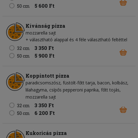
5 600 Ft
50 cm
Kívánság pizza
mozzarella sajt
+ választható alappal és 4 féle választható feltéttel
3 350 Ft
32 cm
5 900 Ft
50 cm
Koppintott pizza
paradicsomszósz
füstölt-főtt tarja
bacon
kolbász
lilahagyma
csípős pepperoni paprika
főtt tojás
mozzarella sajt
3 350 Ft
32 cm
6 200 Ft
50 cm
Kukoricás pizza