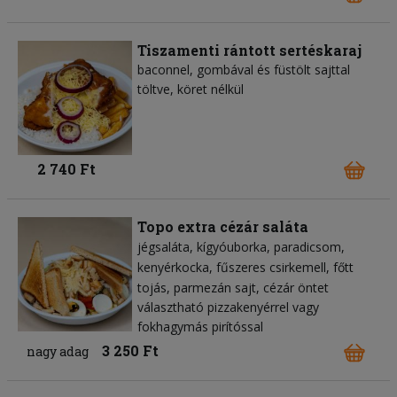
Tiszamenti rántott sertéskaraj
baconnel, gombával és füstölt sajttal
töltve, köret nélkül
2 740 Ft
Topo extra cézár saláta
jégsaláta
kígyóuborka
paradicsom
kenyérkocka
fűszeres csirkemell
főtt
tojás
parmezán sajt
cézár öntet
választható pizzakenyérrel vagy
fokhagymás pirítóssal
3 250 Ft
nagy adag