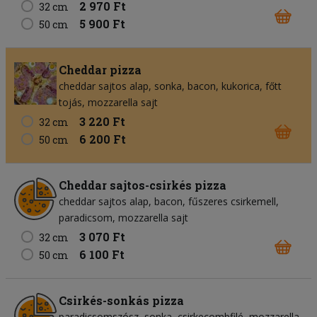
2 970 Ft
32 cm
5 900 Ft
50 cm
Cheddar pizza
cheddar sajtos alap
sonka
bacon
kukorica
főtt
tojás
mozzarella sajt
3 220 Ft
32 cm
6 200 Ft
50 cm
Cheddar sajtos-csirkés pizza
cheddar sajtos alap
bacon
fűszeres csirkemell
paradicsom
mozzarella sajt
3 070 Ft
32 cm
6 100 Ft
50 cm
Csirkés-sonkás pizza
paradicsomszósz
sonka
csirkecombfilé
mozzarella