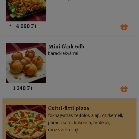
4 090 Ft
*
Mini fánk 6db
baracklekvárral
1 340 Ft
Csitti-fitti pizza
fokhagymás-tejfölös alap
csirkemell
paradicsom
kukorica
brokkoli
mozzarella sajt