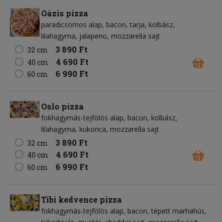
Oázis pizza
paradicsomos alap
bacon
tarja
kolbász
lilahagyma
jalapeno
mozzarella sajt
3 890 Ft
32 cm
4 690 Ft
40 cm
6 990 Ft
60 cm
Oslo pizza
fokhagymás-tejfölös alap
bacon
kolbász
lilahagyma
kukorica
mozzarella sajt
3 890 Ft
32 cm
4 690 Ft
40 cm
6 990 Ft
60 cm
Tibi kedvence pizza
fokhagymás-tejfölös alap
bacon
tépett marhahús