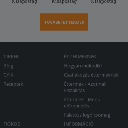
Kisapostag
Kisapostag
Kisapostag
elkövetkező időkben már
meggondolom...
2025-06-21 - Marianna:
TOVÁBBI ÉTTERMEK
A süti finom volt, a futár pontos és
udvarias. Köszönöm.
CIKKEK
ÉTTERMEKNEK
Blog
Hogyan működik?
GYIK
Csatlakozás éttermeknek
Receptek
Éttermek - Azonnali
kiszállítás
Éttermek - Menü
előrendelés
Falatozz logó csomag
FIÓKOD
INFORMÁCIÓ