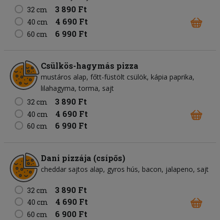
3 890 Ft
32 cm
4 690 Ft
40 cm
6 990 Ft
60 cm
Csülkös-hagymás pizza
mustáros alap
főtt-füstölt csülök
kápia paprika
lilahagyma
torma
sajt
3 890 Ft
32 cm
4 690 Ft
40 cm
6 990 Ft
60 cm
Dani pizzája (csípős)
cheddar sajtos alap
gyros hús
bacon
jalapeno
sajt
3 890 Ft
32 cm
4 690 Ft
40 cm
6 900 Ft
60 cm