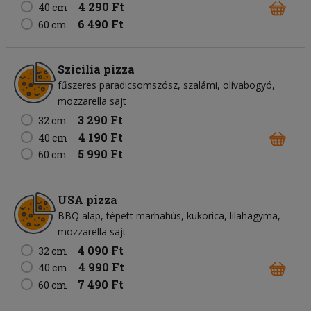
4 290 Ft
40 cm
6 490 Ft
60 cm
Szicília pizza
fűszeres paradicsomszósz
szalámi
olívabogyó
mozzarella sajt
3 290 Ft
32 cm
4 190 Ft
40 cm
5 990 Ft
60 cm
USA pizza
BBQ alap
tépett marhahús
kukorica
lilahagyma
mozzarella sajt
4 090 Ft
32 cm
4 990 Ft
40 cm
7 490 Ft
60 cm