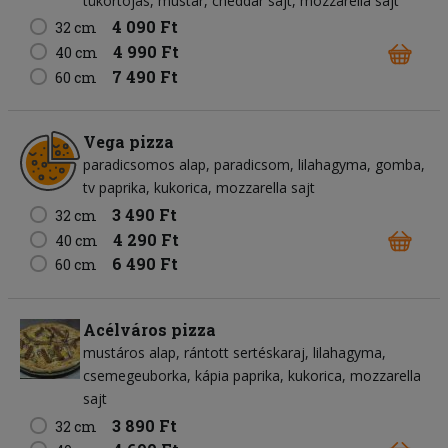
tükörtojás
mustár
cheddar sajt
mozzarella sajt
4 090 Ft
32 cm
4 990 Ft
40 cm
7 490 Ft
60 cm
Vega pizza
paradicsomos alap
paradicsom
lilahagyma
gomba
tv paprika
kukorica
mozzarella sajt
3 490 Ft
32 cm
4 290 Ft
40 cm
6 490 Ft
60 cm
Acélváros pizza
mustáros alap
rántott sertéskaraj
lilahagyma
csemegeuborka
kápia paprika
kukorica
mozzarella
sajt
3 890 Ft
32 cm