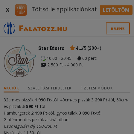
Töltsd le applikációnkat
X
LETÖLTÖM
BELÉPÉS
Star Bistro
4.1/5 (200+)
10:00 - 20:45
60 perc
2 500 Ft - 4 000 Ft
AKCIÓK
SZÁLLÍTÁSI TERÜLETEK
FIZETÉSI MÓDOK
32cm-es pizzák
1
990 Ft-
tól, 40cm-es pizzák
3 290 Ft
-tól, 60cm-
es pizzák
5 590 Ft
-tól
Hamburgerek
2 190 Ft
-tól, gyros tálak
3 890 Ft
-tól
Gluténmentes pizzák a kínálatban
Csomagolási díj 150-300 Ft
Kiszállítás 11:30-tól