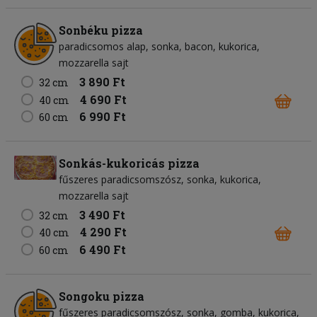
Sonbéku pizza
paradicsomos alap
sonka
bacon
kukorica
mozzarella sajt
3 890 Ft
32 cm
4 690 Ft
40 cm
6 990 Ft
60 cm
Sonkás-kukoricás pizza
fűszeres paradicsomszósz
sonka
kukorica
mozzarella sajt
3 490 Ft
32 cm
4 290 Ft
40 cm
6 490 Ft
60 cm
Songoku pizza
fűszeres paradicsomszósz
sonka
gomba
kukorica