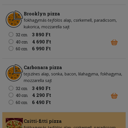
Brooklyn pizza
fokhagymás-tejfölös alap
csirkemell
paradicsom
kukorica
mozzarella sajt
3 890 Ft
32 cm
4 690 Ft
40 cm
6 990 Ft
60 cm
Carbonara pizza
tejszínes alap
sonka
bacon
lilahagyma
fokhagyma
mozzarella sajt
3 490 Ft
32 cm
4 290 Ft
40 cm
6 490 Ft
60 cm
Csitti-fitti pizza
fokhagymás-tejfölös alap
csirkemell
paradicsom