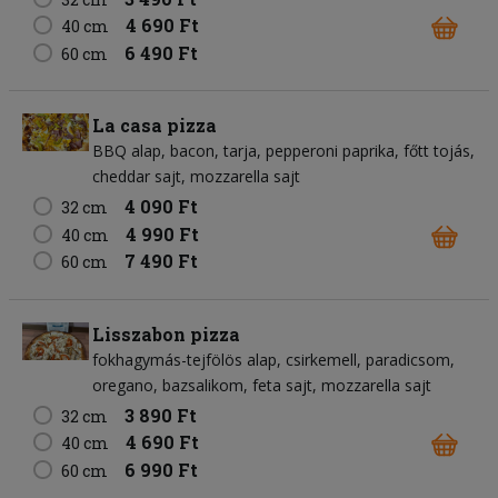
4 690 Ft
40 cm
6 490 Ft
60 cm
La casa pizza
BBQ alap
bacon
tarja
pepperoni paprika
főtt tojás
cheddar sajt
mozzarella sajt
4 090 Ft
32 cm
4 990 Ft
40 cm
7 490 Ft
60 cm
Lisszabon pizza
fokhagymás-tejfölös alap
csirkemell
paradicsom
oregano
bazsalikom
feta sajt
mozzarella sajt
3 890 Ft
32 cm
4 690 Ft
40 cm
6 990 Ft
60 cm