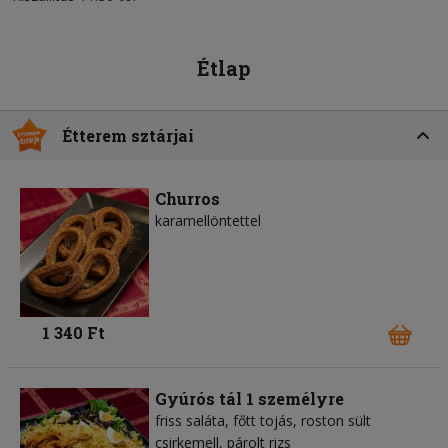
Étlap
Étterem sztárjai
Churros
karamellöntettel
1 340 Ft
Gyúrós tál 1 személyre
friss saláta, főtt tojás, roston sült
csirkemell, párolt rizs