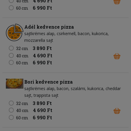
4 690 Ft
40 cm
6 990 Ft
60 cm
Adél kedvence pizza
sajtkrémes alap
csirkemell
bacon
kukorica
mozzarella sajt
3 890 Ft
32 cm
4 690 Ft
40 cm
6 990 Ft
60 cm
Bori kedvence pizza
sajtkrémes alap
bacon
szalámi
kukorica
cheddar
sajt
trappista sajt
3 890 Ft
32 cm
4 690 Ft
40 cm
6 990 Ft
60 cm