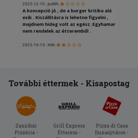
2025-12-10 - Judith:
A koncepció jó , de a burger kritika alá
esik . Kiszállításra is lehetne figyelni ,
majdnem hideg volt az egész .Egyhamar
nem rendelek az étteremből .
2025-10-13 - Kitti:
Tejföllel kértem a töltöttkáposztát,de
nem kaptam rá.
2025-09-24 - Péter:
Szuper!
További éttermek - Kisapostag
2025-08-10 - :
Nem azt küldték amit kértem, a
deszertes dobozt szinte üresen küldték
ki, telefonáltam egyből arra
hivatkoztak elfogyott a tiramisu de az
Zanzibár
Grill Express
Pizza di Casa
üres dobozt azért kiengedték. Sok
Pizzéria -
Étterem -
Dunaújváros -
pénzt ott hagytam már de az