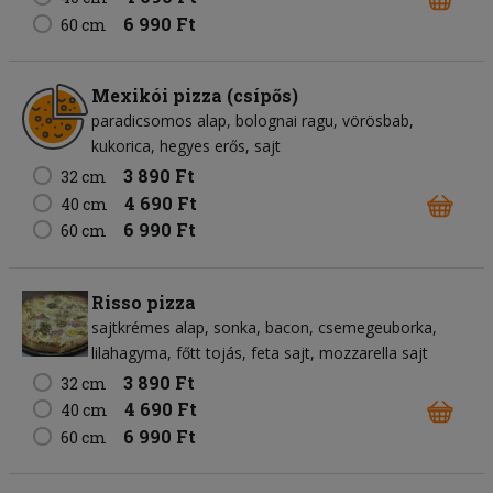
6 990 Ft
60 cm
Mexikói pizza (csípős)
paradicsomos alap
bolognai ragu
vörösbab
kukorica
hegyes erős
sajt
3 890 Ft
32 cm
4 690 Ft
40 cm
6 990 Ft
60 cm
Risso pizza
sajtkrémes alap
sonka
bacon
csemegeuborka
lilahagyma
főtt tojás
feta sajt
mozzarella sajt
3 890 Ft
32 cm
4 690 Ft
40 cm
6 990 Ft
60 cm