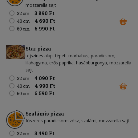
mozzarella sajt
3 890 Ft
32 cm
4 690 Ft
40 cm
6 990 Ft
60 cm
Star pizza
tejszínes alap
tépett marhahús
paradicsom
lilahagyma
erős paprika
hasábburgonya
mozzarella
sajt
4 090 Ft
32 cm
4 990 Ft
40 cm
6 590 Ft
60 cm
Szalámis pizza
fűszeres paradicsomszósz
szalámi
mozzarella sajt
3 490 Ft
32 cm