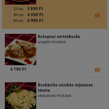
3 890 Ft
32 cm
4 690 Ft
40 cm
6 990 Ft
60 cm
Bolognai sertésborda
spagetti tésztával
4 790 Ft
Brokkolis-csirkés-tejszínes
tészta
választható tésztával