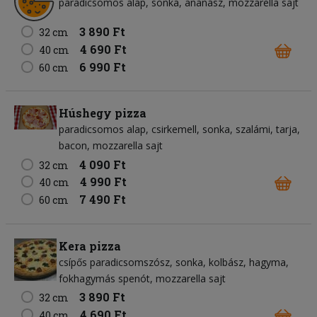
paradicsomos alap
sonka
ananász
mozzarella sajt
3 890 Ft
32 cm
4 690 Ft
40 cm
6 990 Ft
60 cm
Húshegy pizza
paradicsomos alap
csirkemell
sonka
szalámi
tarja
bacon
mozzarella sajt
4 090 Ft
32 cm
4 990 Ft
40 cm
7 490 Ft
60 cm
Kera pizza
csípős paradicsomszósz
sonka
kolbász
hagyma
fokhagymás spenót
mozzarella sajt
3 890 Ft
32 cm
4 690 Ft
40 cm