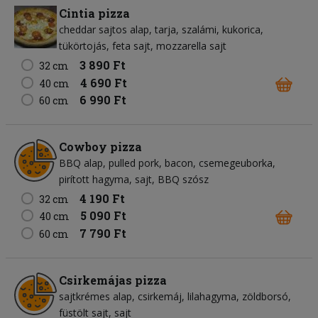
Cintia pizza
cheddar sajtos alap
tarja
szalámi
kukorica
tükörtojás
feta sajt
mozzarella sajt
3 890 Ft
32 cm
4 690 Ft
40 cm
6 990 Ft
60 cm
Cowboy pizza
BBQ alap
pulled pork
bacon
csemegeuborka
pirított hagyma
sajt
BBQ szósz
4 190 Ft
32 cm
5 090 Ft
40 cm
7 790 Ft
60 cm
Csirkemájas pizza
sajtkrémes alap
csirkemáj
lilahagyma
zöldborsó
füstölt sajt
sajt