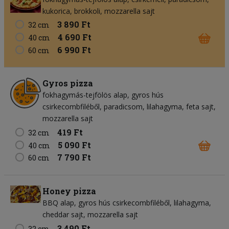
kukorica
brokkoli
mozzarella sajt
3 890 Ft
32 cm
4 690 Ft
40 cm
6 990 Ft
60 cm
Gyros pizza
fokhagymás-tejfölös alap
gyros hús
csirkecombfiléből
paradicsom
lilahagyma
feta sajt
mozzarella sajt
419 Ft
32 cm
5 090 Ft
40 cm
7 790 Ft
60 cm
Honey pizza
BBQ alap
gyros hús csirkecombfiléből
lilahagyma
cheddar sajt
mozzarella sajt
3 490 Ft
32 cm