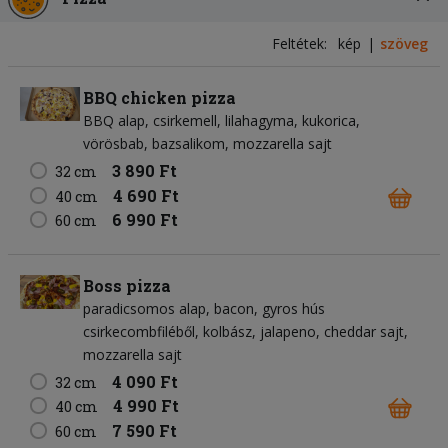
Feltétek:
kép
szöveg
BBQ chicken pizza
BBQ alap
csirkemell
lilahagyma
kukorica
vörösbab
bazsalikom
mozzarella sajt
3 890 Ft
32 cm
4 690 Ft
40 cm
6 990 Ft
60 cm
Boss pizza
paradicsomos alap
bacon
gyros hús
csirkecombfiléből
kolbász
jalapeno
cheddar sajt
mozzarella sajt
4 090 Ft
32 cm
4 990 Ft
40 cm
7 590 Ft
60 cm