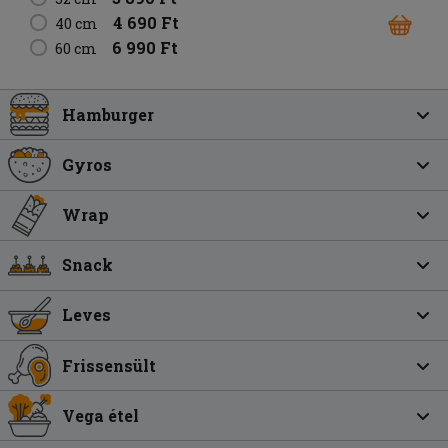
4 690 Ft
40 cm
6 990 Ft
60 cm
Hamburger
Gyros
Wrap
Snack
Leves
Frissensült
Vega étel