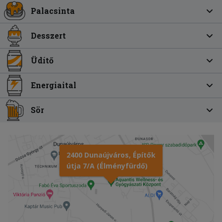
Palacsinta
Desszert
Üdítő
Energiaital
Sör
2400 Dunaújváros, Építők
útja 7/A (Élményfürdő)