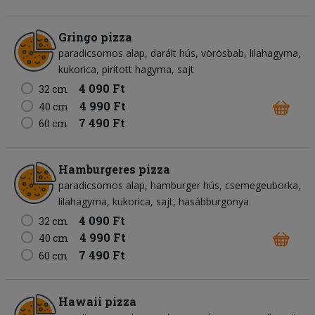
Gringo pizza
paradicsomos alap
darált hús
vörösbab
lilahagyma
kukorica
pirított hagyma
sajt
4 090 Ft
32 cm
4 990 Ft
40 cm
7 490 Ft
60 cm
Hamburgeres pizza
paradicsomos alap
hamburger hús
csemegeuborka
lilahagyma
kukorica
sajt
hasábburgonya
4 090 Ft
32 cm
4 990 Ft
40 cm
7 490 Ft
60 cm
Hawaii pizza