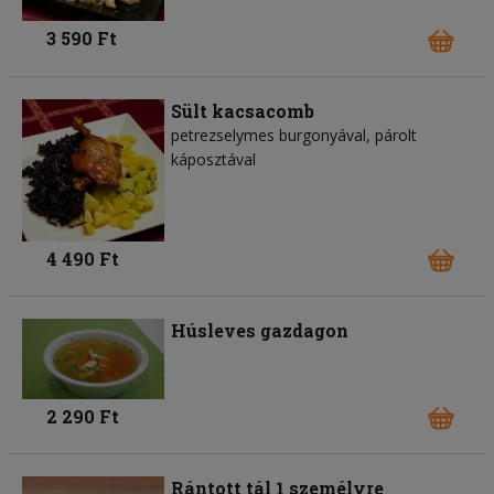
3 590 Ft
Sült kacsacomb
petrezselymes burgonyával, párolt
káposztával
4 490 Ft
Húsleves gazdagon
2 290 Ft
Rántott tál 1 személyre