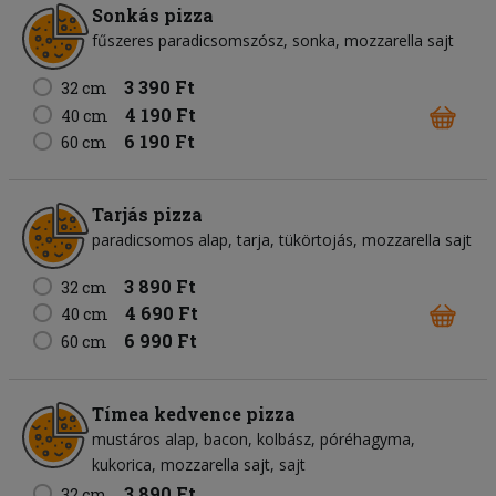
Sonkás pizza
fűszeres paradicsomszósz
sonka
mozzarella sajt
3 390 Ft
32 cm
4 190 Ft
40 cm
6 190 Ft
60 cm
Tarjás pizza
paradicsomos alap
tarja
tükörtojás
mozzarella sajt
3 890 Ft
32 cm
4 690 Ft
40 cm
6 990 Ft
60 cm
Tímea kedvence pizza
mustáros alap
bacon
kolbász
póréhagyma
kukorica
mozzarella sajt
sajt
3 890 Ft
32 cm