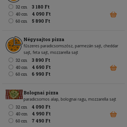
3 180 Ft
32 cm
4 090 Ft
40 cm
5 890 Ft
60 cm
Négysajtos pizza
fűszeres paradicsomszósz
parmezán sajt
cheddar
sajt
feta sajt
mozzarella sajt
3 890 Ft
32 cm
4 690 Ft
40 cm
6 990 Ft
60 cm
Bolognai pizza
paradicsomos alap
bolognai ragu
mozzarella sajt
4 090 Ft
32 cm
4 990 Ft
40 cm
7 490 Ft
60 cm