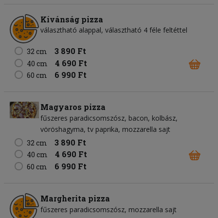
Kívánság pizza
választható alappal, választható 4 féle feltéttel
3 890 Ft
32 cm
4 690 Ft
40 cm
6 990 Ft
60 cm
Magyaros pizza
fűszeres paradicsomszósz
bacon
kolbász
vöröshagyma
tv paprika
mozzarella sajt
3 890 Ft
32 cm
4 690 Ft
40 cm
6 990 Ft
60 cm
Margherita pizza
fűszeres paradicsomszósz
mozzarella sajt