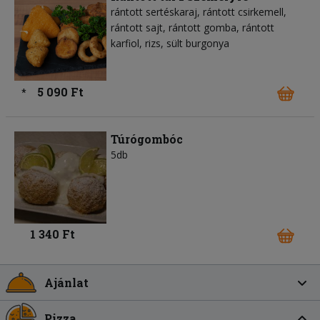
rántott sertéskaraj, rántott csirkemell,
rántott sajt, rántott gomba, rántott
karfiol, rizs, sült burgonya
5 090 Ft
*
Túrógombóc
5db
1 340 Ft
Ajánlat
Pizza