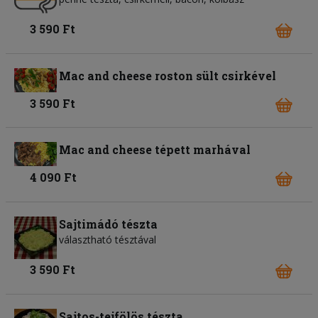
3 590 Ft
Mac and cheese roston sült csirkével
3 590 Ft
Mac and cheese tépett marhával
4 090 Ft
Sajtimádó tészta
választható tésztával
3 590 Ft
Sajtos-tejfölös tészta