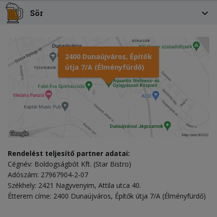
Sör
2400 Dunaújváros, Építők
útja 7/A (Élményfürdő)
Rendelést teljesítő partner adatai:
Cégnév: Boldogságbót Kft. (Star Bistro)
Adószám: 27967904-2-07
Székhely: 2421 Nagyvenyim, Attila utca 40.
Étterem címe: 2400 Dunaújváros, Építők útja 7/A (Élményfürdő)