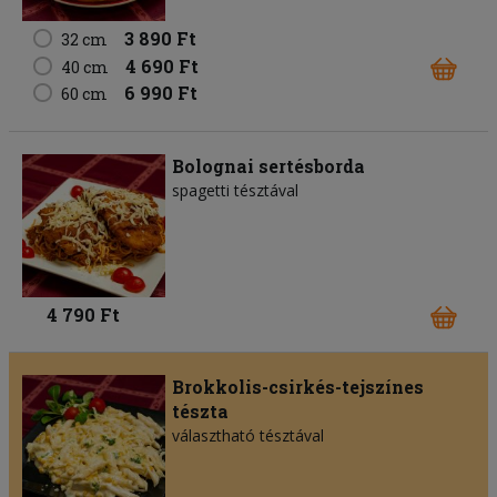
3 890 Ft
32 cm
4 690 Ft
40 cm
6 990 Ft
60 cm
Bolognai sertésborda
spagetti tésztával
4 790 Ft
Brokkolis-csirkés-tejszínes
tészta
választható tésztával