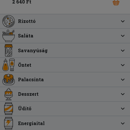
2 640 Ft
Rizottó
Saláta
Savanyúság
Öntet
Palacsinta
Desszert
Üdítő
Energiaital