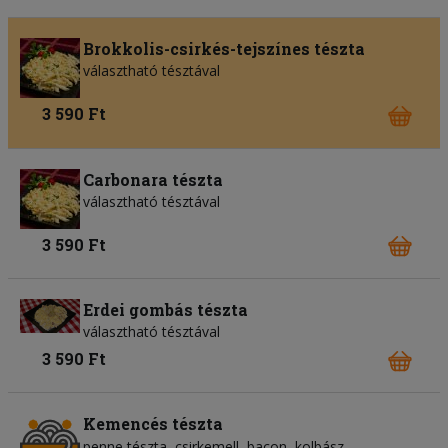
Brokkolis-csirkés-tejszínes tészta
választható tésztával
3 590 Ft
Carbonara tészta
választható tésztával
3 590 Ft
Erdei gombás tészta
választható tésztával
3 590 Ft
Kemencés tészta
penne tészta
csirkemell
bacon
kolbász