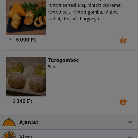
rántott sertéskaraj, rántott csirkemell,
rántott sajt, rántott gomba, rántott
karfiol, rizs, sült burgonya
5 090 Ft
*
Túrógombóc
5db
1 340 Ft
Ajánlat
Pizza