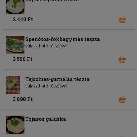
2 440 Ft
Spenótos-fokhagymás tészta
választható tésztával
3 590 Ft
Tejszínes-garnélás tészta
választható tésztával
3 890 Ft
Tojásos galuska