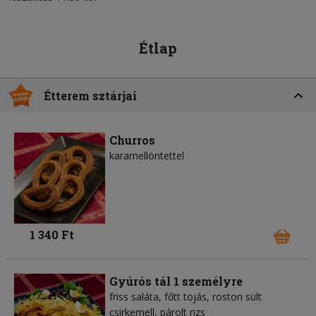
Étlap
Étterem sztárjai
Churros
karamellöntettel
1 340 Ft
Gyúrós tál 1 személyre
friss saláta, főtt tojás, roston sült
csirkemell, párolt rizs