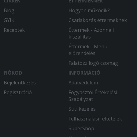
CIKKEK
ÉTTERMEKNEK
Blog
Hogyan működik?
GYIK
Csatlakozás éttermeknek
Receptek
Éttermek - Azonnali
kiszállítás
Éttermek - Menü
előrendelés
Falatozz logó csomag
FIÓKOD
INFORMÁCIÓ
Bejelentkezés
Adatvédelem
Regisztráció
Fogyasztói Értékelési
Szabályzat
Süti kezelés
Felhasználási feltételek
SuperShop