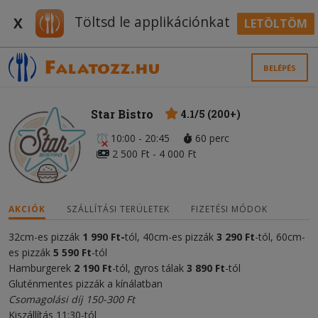
Töltsd le applikációnkat
X
LETÖLTÖM
BELÉPÉS
Star Bistro
4.1/5 (200+)
10:00 - 20:45
60 perc
2 500 Ft - 4 000 Ft
AKCIÓK
SZÁLLÍTÁSI TERÜLETEK
FIZETÉSI MÓDOK
32cm-es pizzák
1
990 Ft-
tól, 40cm-es pizzák
3 290 Ft
-tól, 60cm-
es pizzák
5 590 Ft
-tól
Hamburgerek
2 190 Ft
-tól, gyros tálak
3 890 Ft
-tól
Gluténmentes pizzák a kínálatban
Csomagolási díj 150-300 Ft
Kiszállítás 11:30-tól