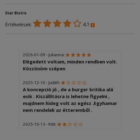
Star Bistro
4.1
Értékelések:
2026-01-09 - Julianna:
Elégedett voltam, minden rendben volt.
Köszönöm szépen
2025-12-10 - Judith:
A koncepció jó , de a burger kritika alá
esik . Kiszállításra is lehetne figyelni ,
majdnem hideg volt az egész .Egyhamar
nem rendelek az étteremből .
2025-10-13 - Kitti:
Tejföllel kértem a töltöttkáposztát,de
nem kaptam rá.