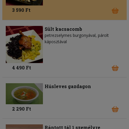
3 590 Ft
Sült kacsacomb
petrezselymes burgonyával, párolt
káposztával
4 490 Ft
Húsleves gazdagon
2 290 Ft
Rántott tál 1 személyre