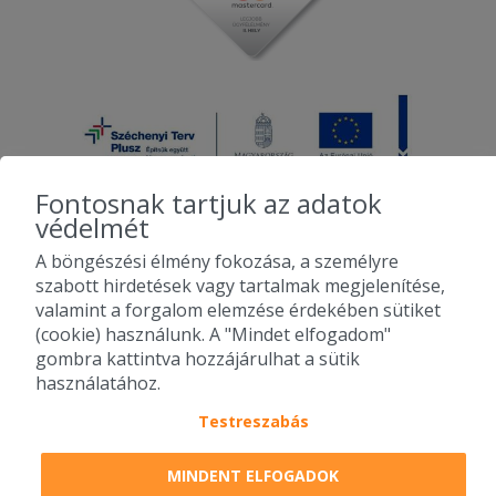
Fontosnak tartjuk az adatok
védelmét
A böngészési élmény fokozása, a személyre
2010-2026 Copyright - Falatozz.hu - Diston-line Kft.
szabott hirdetések vagy tartalmak megjelenítése,
valamint a forgalom elemzése érdekében sütiket
Pizza, gyros, hamburger, menük kedvező áron, egy helyen az összes
(cookie) használunk. A "Mindet elfogadom"
étterem ajánlata.
gombra kattintva hozzájárulhat a sütik
használatához.
Testreszabás
MINDENT ELFOGADOK