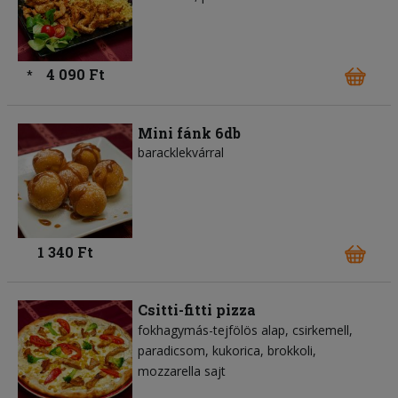
4 090 Ft
*
Mini fánk 6db
baracklekvárral
1 340 Ft
Csitti-fitti pizza
fokhagymás-tejfölös alap
csirkemell
paradicsom
kukorica
brokkoli
mozzarella sajt