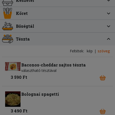
Készétel
Köret
Bőségtál
Tészta
Feltétek:
kép
szöveg
Baconos-cheddar sajtos tészta
választható tésztával
3 590 Ft
Bolognai spagetti
3 490 Ft