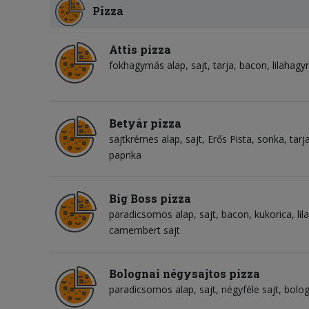
Pizza
Attis pizza
fokhagymás alap
sajt
tarja
bacon
lilahag
Betyár pizza
sajtkrémes alap
sajt
Erős Pista
sonka
tarj
paprika
Big Boss pizza
paradicsomos alap
sajt
bacon
kukorica
li
camembert sajt
Bolognai négysajtos pizza
paradicsomos alap
sajt
négyféle sajt
bolog