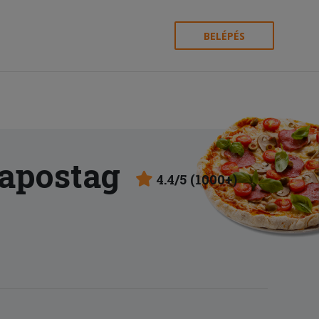
BELÉPÉS
sapostag
4.4/5 (1000+)