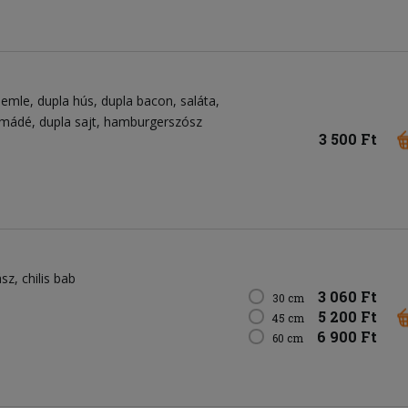
semle
dupla hús
dupla bacon
saláta
amádé
dupla sajt
hamburgerszósz
3 500 Ft
ász
chilis bab
3 060 Ft
30 cm
5 200 Ft
45 cm
6 900 Ft
60 cm