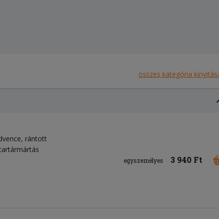
összes kategória kinyitás
dvence, rántott
tartármártás
3 940 Ft
egyszemélyes