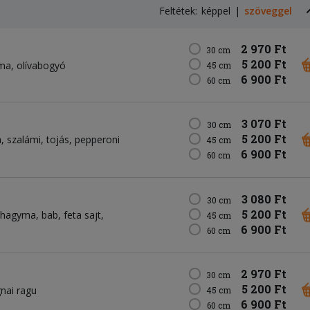
Feltétek:
képpel
szöveggel
2 970 Ft
30 cm
5 200 Ft
yma
olívabogyó
45 cm
6 900 Ft
60 cm
3 070 Ft
30 cm
5 200 Ft
a
szalámi
tojás
pepperoni
45 cm
6 900 Ft
60 cm
3 080 Ft
30 cm
5 200 Ft
lahagyma
bab
feta sajt
45 cm
6 900 Ft
60 cm
2 970 Ft
30 cm
5 200 Ft
nai ragu
45 cm
6 900 Ft
60 cm