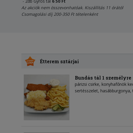
- 2db Gyros tál
6
5
0 Ft
Az akciók nem összevonhatóak. Kiszállítás 11 órától
Csomagolási díj 200-350 Ft tételenként
Étterem sztárjai
Bundás tál 1 személyre
párizsi csirke, konyhafőnök ke
sertésszelet, hasábburgonya, 