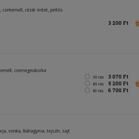
csirkemell
cézár öntet
pirítós
3 200 Ft
rkemell
csemegeuborka
3 070 Ft
30 cm
5 200 Ft
45 cm
6 700 Ft
60 cm
arja
sonka
lilahagyma
tejszín
sajt