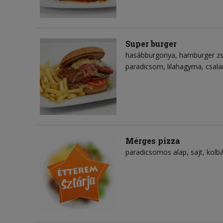
Super burger
hasábburgonya
hamburger z
paradicsom
lilahagyma
csal
Mérges pizza
paradicsomos alap
sajt
kolb