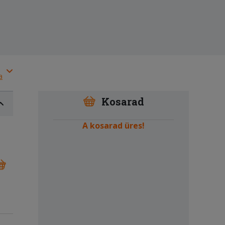
a
Kosarad
A kosarad üres!