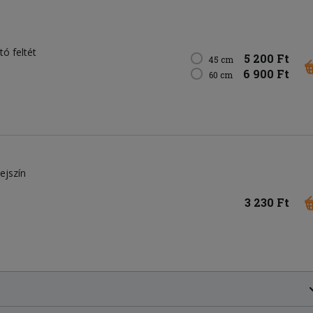
tó feltét
5 200 Ft
45 cm
6 900 Ft
60 cm
tejszín
3 230 Ft