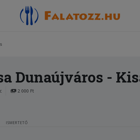
os
asa Dunaújváros
- Ki
c
2 000 Ft
ISMERTETŐ