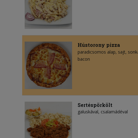
Hústorony pizza
paradicsomos alap
sajt
sonk
bacon
Sertéspörkölt
galuskával, csalamádéval