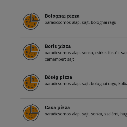
Bolognai pizza
paradicsomos alap
sajt
bolognai ragu
Boris pizza
paradicsomos alap
sonka
csirke
füstölt saj
camembert sajt
Bőség pizza
paradicsomos alap
sajt
bolognai ragu
kolb
Casa pizza
paradicsomos alap
sajt
sonka
szalámi
ha