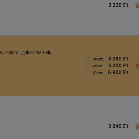
3 230 Ft
a
szalámi
grill csirkemell
3 080 Ft
30 cm
5 200 Ft
45 cm
6 900 Ft
60 cm
3 240 Ft