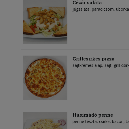
Cézár saláta
jégsaláta
paradicsom
uborka
Grillcsirkés pizza
sajtkrémes alap
sajt
grill csi
Húsimádó penne
penne tészta
csirke
bacon
t