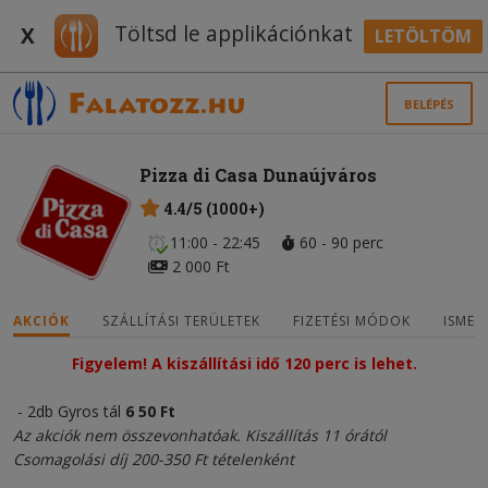
Töltsd le applikációnkat
X
LETÖLTÖM
BELÉPÉS
Pizza di Casa Dunaújváros
4.4/5 (1000+)
11:00 - 22:45
60 - 90 perc
2 000 Ft
AKCIÓK
SZÁLLÍTÁSI TERÜLETEK
FIZETÉSI MÓDOK
ISMER
Figyelem! A kiszállítási idő 120 perc is lehet.
- 2db Gyros tál
6
5
0 Ft
Az akciók nem összevonhatóak. Kiszállítás 11 órától
Csomagolási díj 200-350 Ft tételenként