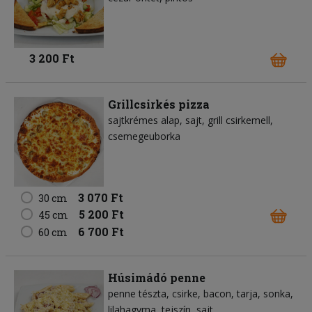
3 200 Ft
Grillcsirkés pizza
sajtkrémes alap
sajt
grill csirkemell
csemegeuborka
3 070 Ft
30 cm
5 200 Ft
45 cm
6 700 Ft
60 cm
Húsimádó penne
penne tészta
csirke
bacon
tarja
sonka
lilahagyma
tejszín
sajt