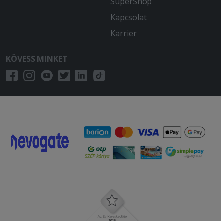
SuperShop
Kapcsolat
Karrier
KÖVESS MINKET