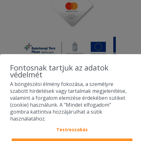
Fontosnak tartjuk az adatok
védelmét
A böngészési élmény fokozása, a személyre
2010-2026 Copyright - Falatozz.hu - Diston-line Kft.
szabott hirdetések vagy tartalmak megjelenítése,
valamint a forgalom elemzése érdekében sütiket
Pizza, gyros, hamburger, menük kedvező áron, egy helyen az összes
(cookie) használunk. A "Mindet elfogadom"
étterem ajánlata.
gombra kattintva hozzájárulhat a sütik
használatához.
Testreszabás