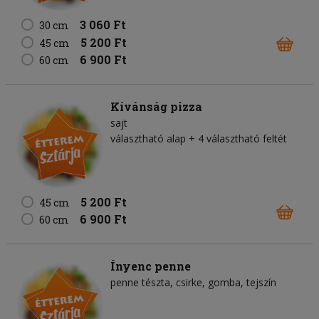
3 060 Ft
30 cm
5 200 Ft
45 cm
6 900 Ft
60 cm
Kívánság pizza
sajt
választható alap + 4 választható feltét
5 200 Ft
45 cm
6 900 Ft
60 cm
Ínyenc penne
penne tészta
csirke
gomba
tejszín