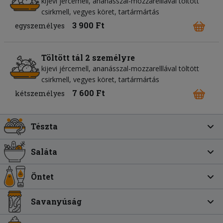
kijevi jércemell, ananásszal-mozzarelllával töltött
csirkmell, vegyes köret, tartármártás
3 900 Ft
egyszemélyes
Töltött tál 2 személyre
kijevi jércemell, ananásszal-mozzarelllával töltött
csirkmell, vegyes köret, tartármártás
7 600 Ft
kétszemélyes
Tészta
Saláta
Öntet
Savanyúság