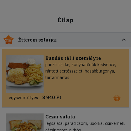
Étlap
Étterem sztárjai
Bundás tál 1 személyre
párizsi csirke, konyhafőnök kedvence,
rántott sertésszelet, hasábburgonya,
tartármártás
3 940 Ft
egyszemélyes
Cézár saláta
jégsaláta
paradicsom
uborka
csirkemell
cézár öntet
pirítós