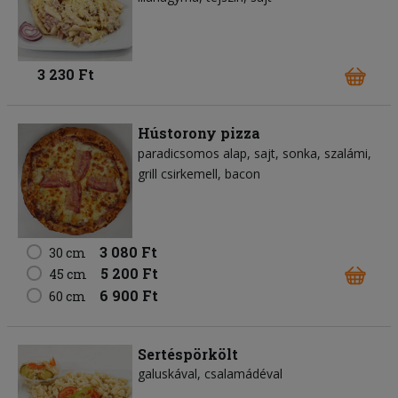
3 230 Ft
Hústorony pizza
paradicsomos alap
sajt
sonka
szalámi
grill csirkemell
bacon
3 080 Ft
30 cm
5 200 Ft
45 cm
6 900 Ft
60 cm
Sertéspörkölt
galuskával, csalamádéval