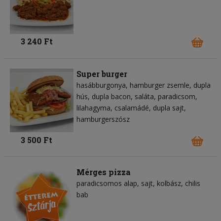
3 240 Ft
Super burger
hasábburgonya
hamburger zsemle
dupla
hús
dupla bacon
saláta
paradicsom
lilahagyma
csalamádé
dupla sajt
hamburgerszósz
3 500 Ft
Mérges pizza
paradicsomos alap
sajt
kolbász
chilis
bab