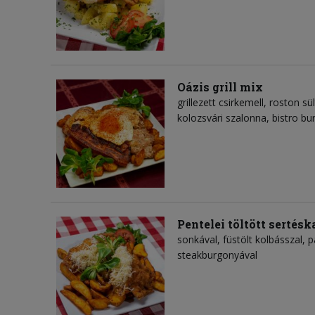
Oázis grill mix
grillezett csirkemell, roston s
kolozsvári szalonna, bistro b
Pentelei töltött sertésk
sonkával, füstölt kolbásszal, pa
steakburgonyával