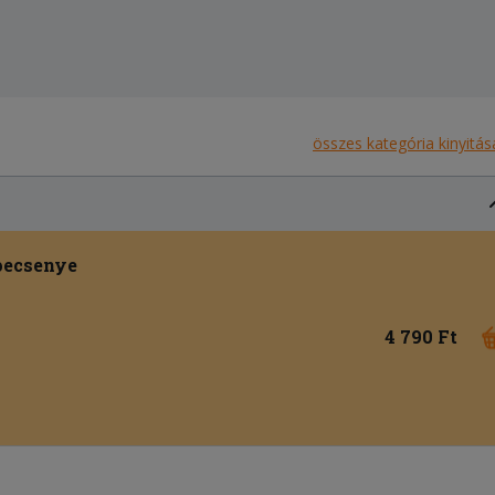
összes kategória kinyitás
pecsenye
4 790 Ft