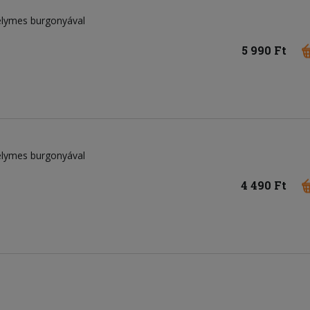
selymes burgonyával
5 990 Ft
selymes burgonyával
4 490 Ft