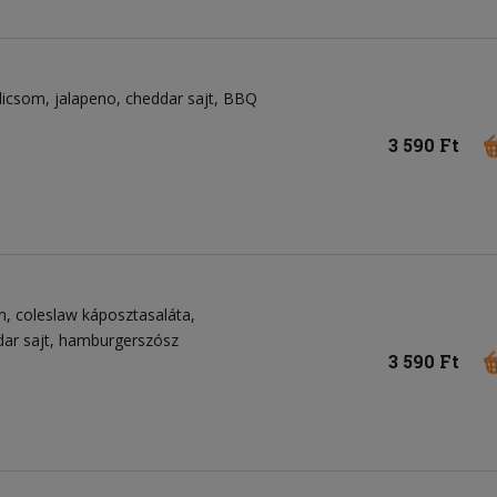
dicsom
jalapeno
cheddar sajt
BBQ
3 590 Ft
n
coleslaw káposztasaláta
ar sajt
hamburgerszósz
3 590 Ft