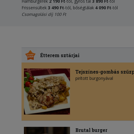
Hamburgerek
2 190 Ft
-tól, gyros tál
3 890 Ft
-tól
Frissensültek
3 490 Ft
-tól, bőségtálak
4 090 Ft
-tól
Csomagolási díj 100 Ft
Étterem sztárjai
Tejszínes-gombás szűz
pirított burgonyával
Brutal burger