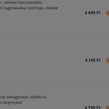
n
coleslaw káposztasaláta
tt hagymakarika
tükörtojás
cheddar
4 490 Ft
4 140 Ft
al, lilahagymával, tejföllel és
es burgonyával
4 790 Ft