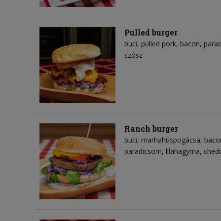
Pulled burger
buci
pulled pork
bacon
para
szósz
Ranch burger
buci
marhahúspogácsa
baco
paradicsom
lilahagyma
chedd