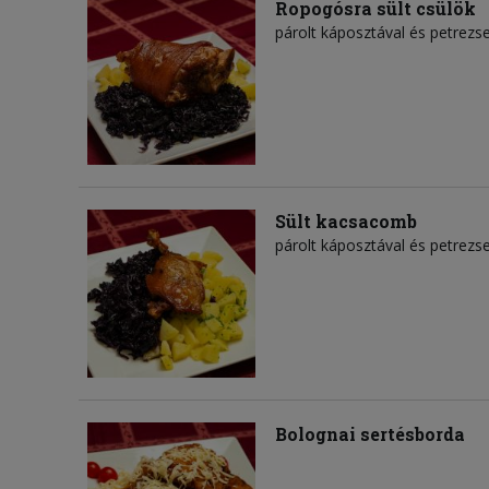
Ropogósra sült csülök
párolt káposztával és petrez
Sült kacsacomb
párolt káposztával és petrez
Bolognai sertésborda