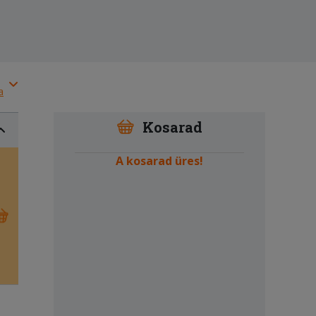
a
Kosarad
A kosarad üres!