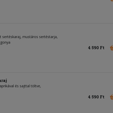
ült sertéskaraj, mustáros sertéstarja,
urgonya
4 590 Ft
araj
prikával és sajttal töltve,
4 590 Ft