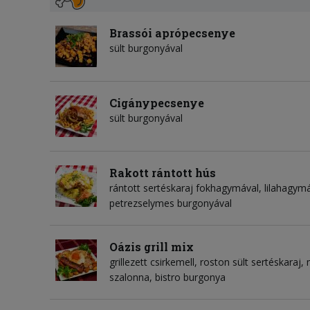
Brassói aprópecsenye
sült burgonyával
Cigánypecsenye
sült burgonyával
Rakott rántott hús
rántott sertéskaraj fokhagymával, lilahagymáva
petrezselymes burgonyával
Oázis grill mix
grillezett csirkemell, roston sült sertéskaraj
szalonna, bistro burgonya