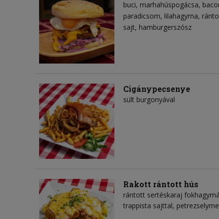
buci
marhahúspogácsa
baco
paradicsom
lilahagyma
ránto
sajt
hamburgerszósz
Cigánypecsenye
sült burgonyával
Rakott rántott hús
rántott sertéskaraj fokhagymáv
trappista sajttal, petrezselym