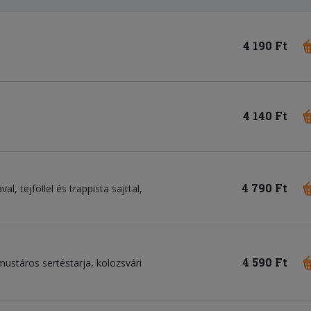
4 190 Ft
4 140 Ft
4 790 Ft
l, tejföllel és trappista sajttal,
4 590 Ft
, mustáros sertéstarja, kolozsvári