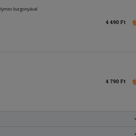
selymes burgonyával
4 490 Ft
4 790 Ft