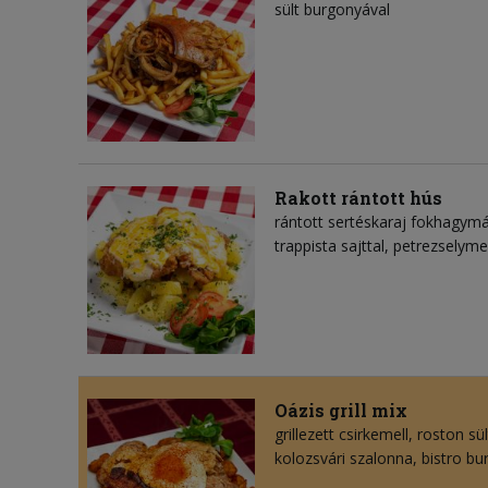
sült burgonyával
Rakott rántott hús
rántott sertéskaraj fokhagymáv
trappista sajttal, petrezselym
Oázis grill mix
grillezett csirkemell, roston s
kolozsvári szalonna, bistro b