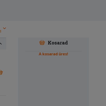
a
Kosarad
A kosarad üres!