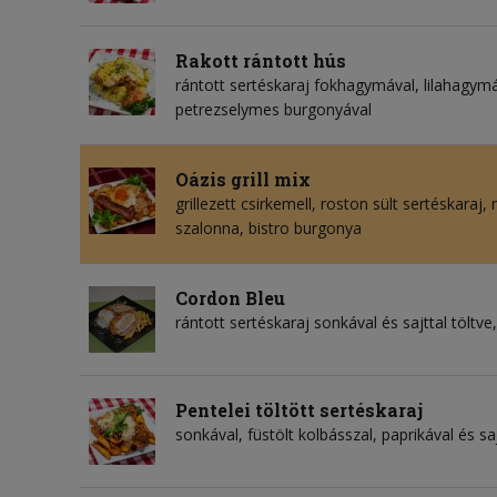
Rakott rántott hús
rántott sertéskaraj fokhagymával, lilahagymáva
petrezselymes burgonyával
Oázis grill mix
grillezett csirkemell, roston sült sertéskaraj
szalonna, bistro burgonya
Cordon Bleu
rántott sertéskaraj sonkával és sajttal töltve,
Pentelei töltött sertéskaraj
sonkával, füstölt kolbásszal, paprikával és sa