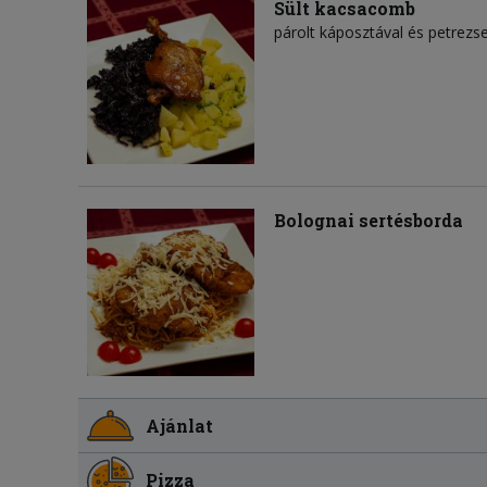
Sült kacsacomb
párolt káposztával és petrez
Bolognai sertésborda
Ajánlat
Pizza