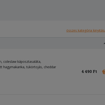
összes kategória kinyitás
n
coleslaw káposztasaláta
tt hagymakarika
tükörtojás
cheddar
4 490 Ft