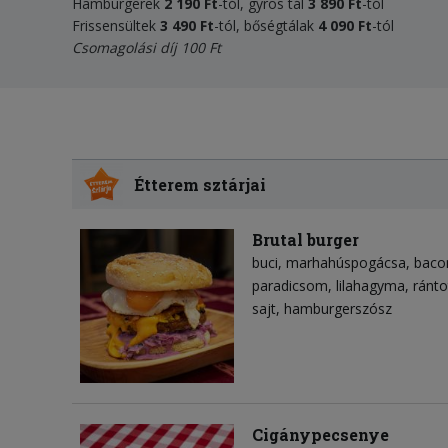
Hamburgerek
2 190 Ft
-tól, gyros tál
3 890 Ft
-tól
Frissensültek
3 490 Ft
-tól, bőségtálak
4 090 Ft
-tól
Csomagolási díj 100 Ft
Étterem sztárjai
Brutal burger
buci
marhahúspogácsa
baco
paradicsom
lilahagyma
ránto
sajt
hamburgerszósz
Cigánypecsenye