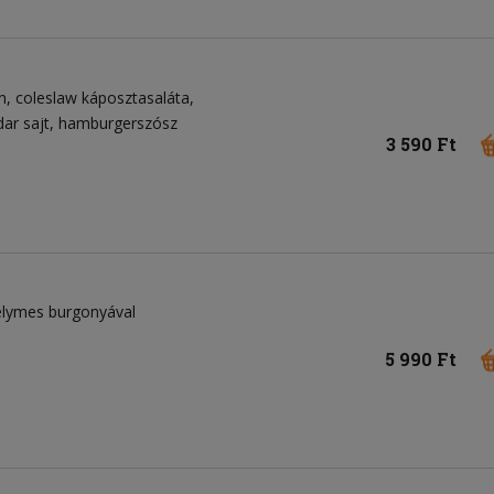
n
coleslaw káposztasaláta
ar sajt
hamburgerszósz
3 590 Ft
selymes burgonyával
5 990 Ft