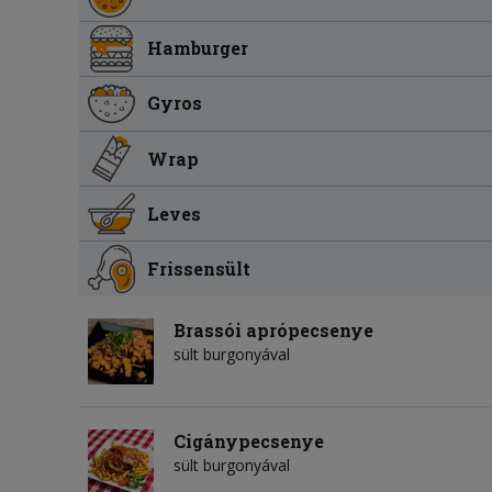
Hamburger
Gyros
Wrap
Leves
Frissensült
Brassói aprópecsenye
sült burgonyával
Cigánypecsenye
sült burgonyával