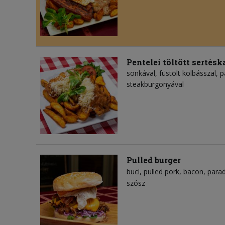
Pentelei töltött sertésk
sonkával, füstölt kolbásszal, pa
steakburgonyával
Pulled burger
buci
pulled pork
bacon
para
szósz