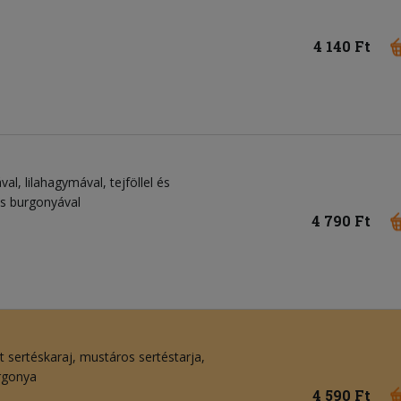
4 140 Ft
al, lilahagymával, tejföllel és
es burgonyával
4 790 Ft
ült sertéskaraj, mustáros sertéstarja,
urgonya
4 590 Ft