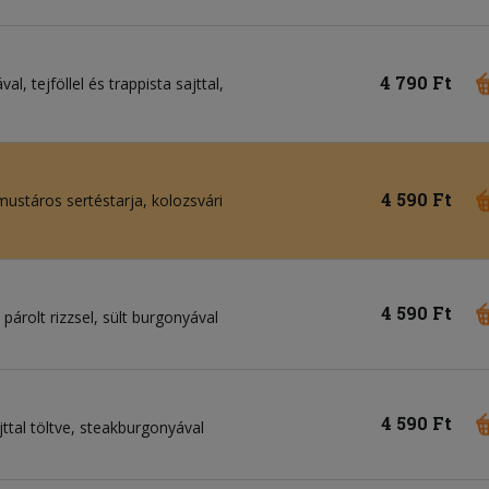
4 790 Ft
l, tejföllel és trappista sajttal,
4 590 Ft
, mustáros sertéstarja, kolozsvári
4 590 Ft
 párolt rizzsel, sült burgonyával
4 590 Ft
jttal töltve, steakburgonyával