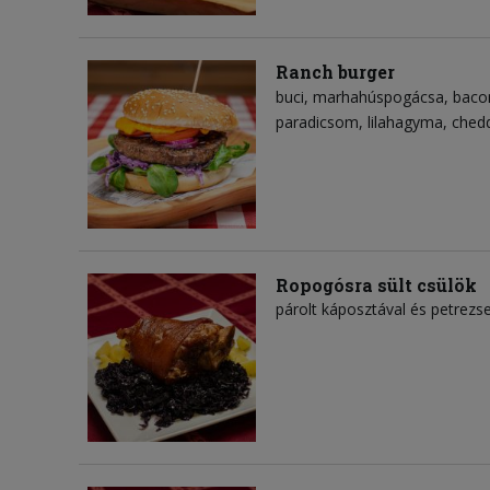
Ranch burger
buci
marhahúspogácsa
baco
paradicsom
lilahagyma
chedd
Ropogósra sült csülök
párolt káposztával és petrez