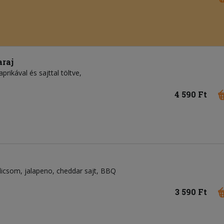
araj
prikával és sajttal töltve,
4 590 Ft
dicsom
jalapeno
cheddar sajt
BBQ
3 590 Ft