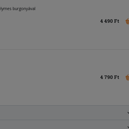
selymes burgonyával
4 490 Ft
4 790 Ft