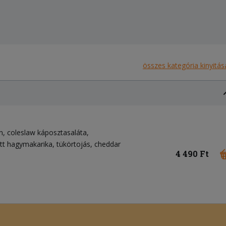
összes kategória kinyitás
n
coleslaw káposztasaláta
tt hagymakarika
tükörtojás
cheddar
4 490 Ft