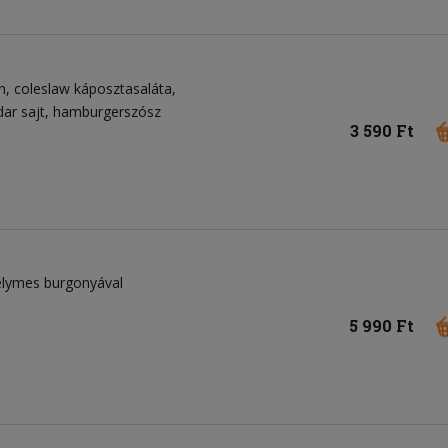
n
coleslaw káposztasaláta
ar sajt
hamburgerszósz
3 590 Ft
selymes burgonyával
5 990 Ft