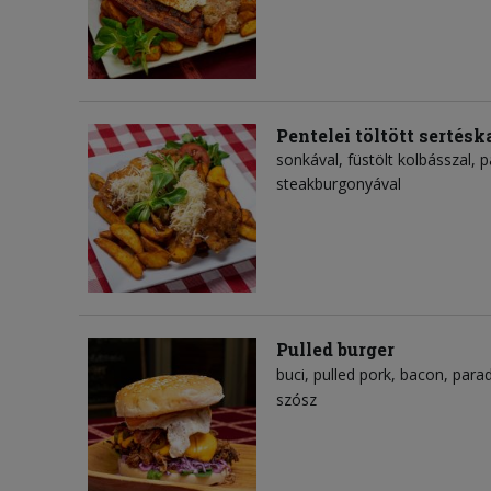
Pentelei töltött sertésk
sonkával, füstölt kolbásszal, pa
steakburgonyával
Pulled burger
buci
pulled pork
bacon
para
szósz