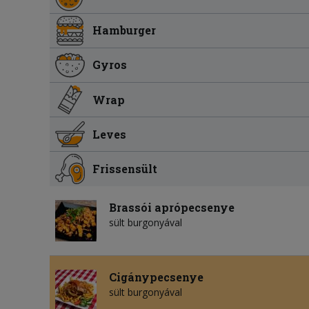
Hamburger
Gyros
Wrap
Leves
Frissensült
Brassói aprópecsenye
sült burgonyával
Cigánypecsenye
sült burgonyával