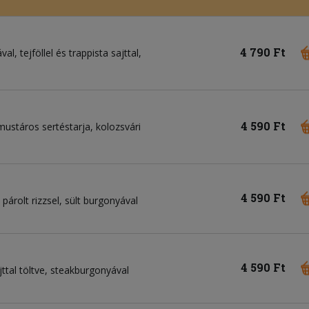
4 790 Ft
l, tejföllel és trappista sajttal,
4 590 Ft
, mustáros sertéstarja, kolozsvári
4 590 Ft
 párolt rizzsel, sült burgonyával
4 590 Ft
jttal töltve, steakburgonyával