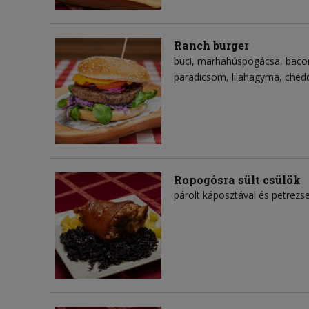
Ranch burger
buci
marhahúspogácsa
baco
paradicsom
lilahagyma
chedd
Ropogósra sült csülök
párolt káposztával és petrez