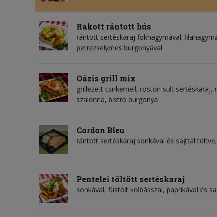
Rakott rántott hús
rántott sertéskaraj fokhagymával, lilahagymáva
petrezselymes burgonyával
Oázis grill mix
grillezett csirkemell, roston sült sertéskaraj
szalonna, bistro burgonya
Cordon Bleu
rántott sertéskaraj sonkával és sajttal töltve,
Pentelei töltött sertéskaraj
sonkával, füstölt kolbásszal, paprikával és sa