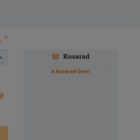
a
Kosarad
A kosarad üres!