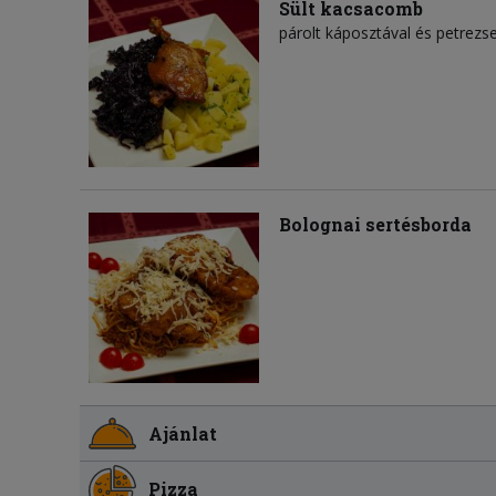
Sült kacsacomb
párolt káposztával és petrez
Bolognai sertésborda
Ajánlat
Pizza