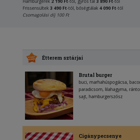
Hamburgerek
2 190 Ft
-tól, gyros tál
3 890 Ft
-tól
Frissensültek
3 490 Ft
-tól, bőségtálak
4 090 Ft
-tól
Csomagolási díj 100 Ft
Étterem sztárjai
Brutal burger
buci
marhahúspogácsa
baco
paradicsom
lilahagyma
ránto
sajt
hamburgerszósz
Cigánypecsenye