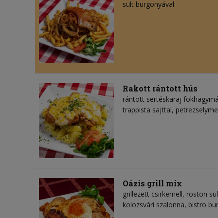
sült burgonyával
Rakott rántott hús
rántott sertéskaraj fokhagymáv
trappista sajttal, petrezselym
Oázis grill mix
grillezett csirkemell, roston s
kolozsvári szalonna, bistro b