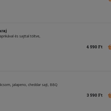
araj
prikával és sajttal töltve,
4 590 Ft
dicsom
jalapeno
cheddar sajt
BBQ
3 590 Ft