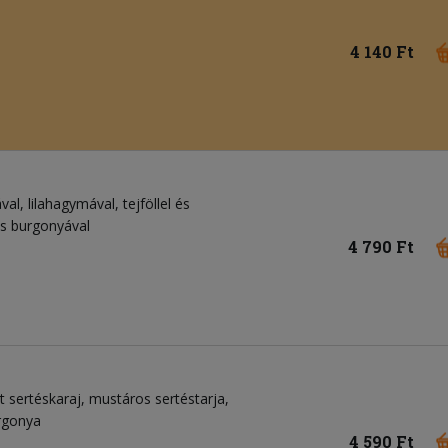
4 140 Ft
al, lilahagymával, tejföllel és
es burgonyával
4 790 Ft
ült sertéskaraj, mustáros sertéstarja,
urgonya
4 590 Ft