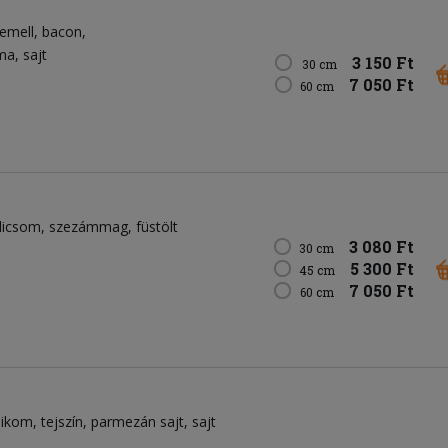
emell
bacon
yma
sajt
3 150 Ft
30 cm
7 050 Ft
60 cm
dicsom
szezámmag
füstölt
3 080 Ft
30 cm
5 300 Ft
45 cm
7 050 Ft
60 cm
likom
tejszín
parmezán sajt
sajt