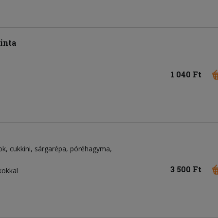
inta
1 040 Ft
ok
cukkini
sárgarépa
póréhagyma
3 500 Ft
kokkal