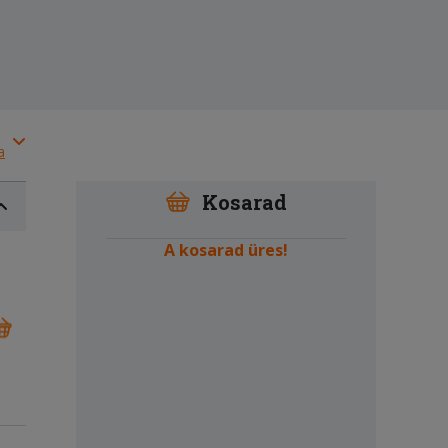
a
Kosarad
A kosarad üres!