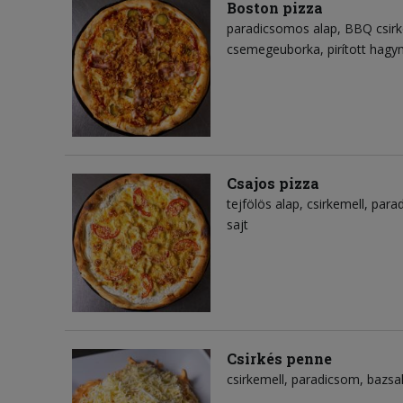
Boston pizza
paradicsomos alap
BBQ csirk
csemegeuborka
pirított hag
Csajos pizza
tejfölös alap
csirkemell
para
sajt
Csirkés penne
csirkemell
paradicsom
bazsa