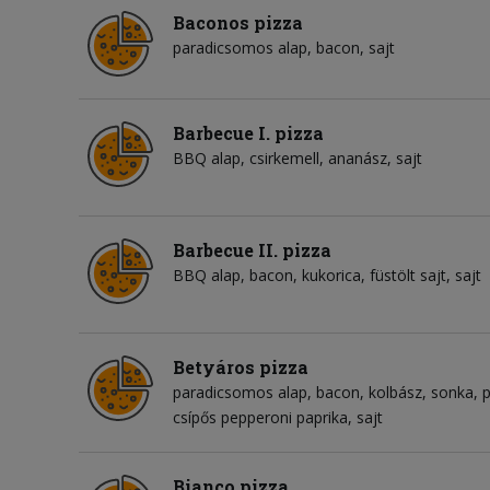
Baconos pizza
paradicsomos alap
bacon
sajt
Barbecue I. pizza
BBQ alap
csirkemell
ananász
sajt
Barbecue II. pizza
BBQ alap
bacon
kukorica
füstölt sajt
sajt
Betyáros pizza
paradicsomos alap
bacon
kolbász
sonka
csípős pepperoni paprika
sajt
Bianco pizza