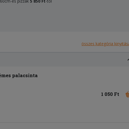
, 60cm-es pizzák
5 850 Ft
-tól
összes kategória kinyitás
mes palacsinta
1 050 Ft