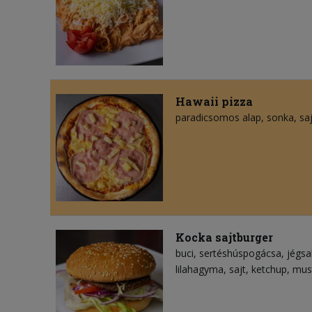
Hawaii pizza
paradicsomos alap
sonka
saj
Kocka sajtburger
buci
sertéshúspogácsa
jégsa
lilahagyma
sajt
ketchup
mus