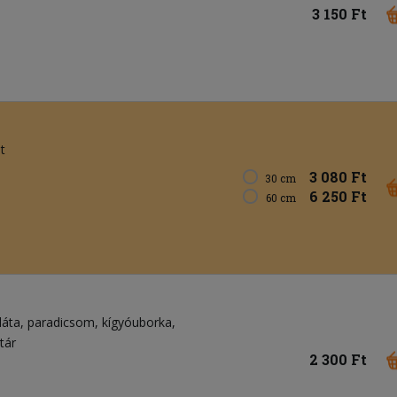
3 150 Ft
t
3 080 Ft
30 cm
6 250 Ft
60 cm
láta
paradicsom
kígyóuborka
tár
2 300 Ft