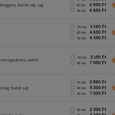
4 900 Ft
okhagyma
füstölt sajt
sajt
45 cm
6 850 Ft
60 cm
3 160 Ft
30 cm
4 650 Ft
45 cm
6 550 Ft
60 cm
3 150 Ft
30 cm
csemegeuborka
pirított
7 050 Ft
60 cm
3 080 Ft
30 cm
5 300 Ft
mmag
füstölt sajt
45 cm
7 050 Ft
60 cm
2 950 Ft
30 cm
5 300 Ft