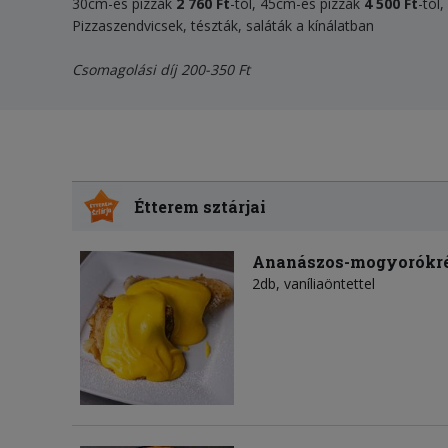
30cm-es pizzák
2 760 Ft
-tól, 45cm-es pizzák
4 500 Ft
-tól
Pizzaszendvicsek, tészták, saláták a kínálatban
Csomagolási díj 200-350 Ft
Étterem sztárjai
Ananászos-mogyorókré
2db, vaníliaöntettel