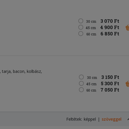
3 070 Ft
30 cm
4 900 Ft
45 cm
6 850 Ft
60 cm
tarja
bacon
kolbász
3 150 Ft
30 cm
5 300 Ft
45 cm
7 050 Ft
60 cm
Feltétek:
képpel
szöveggel