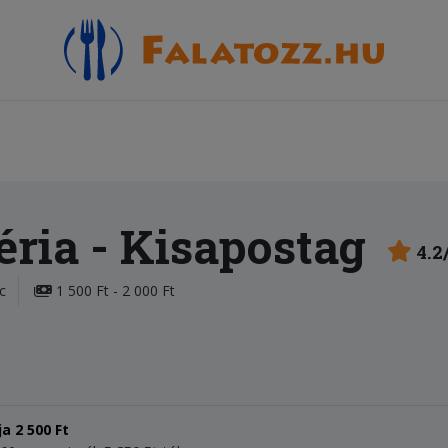
éria
- Kisapostag
4.2
c
1 500 Ft - 2 000 Ft
ja
2 500 Ft