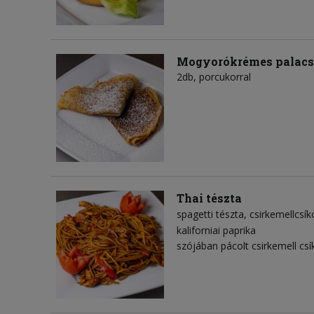
Mogyorókrémes palacs
2db, porcukorral
Thai tészta
spagetti tészta
csirkemellcsík
kaliforniai paprika
szójában pácolt csirkemell csí