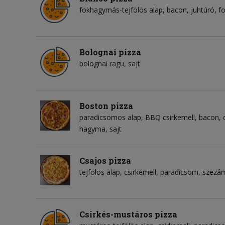
fokhagymás-tejfölös alap
bacon
juhtúró
f
Bolognai pizza
bolognai ragu
sajt
Boston pizza
paradicsomos alap
BBQ csirkemell
bacon
hagyma
sajt
Csajos pizza
tejfölös alap
csirkemell
paradicsom
szezá
Csirkés-mustáros pizza