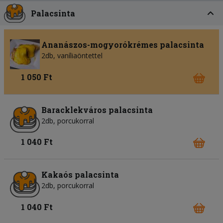
Palacsinta
Ananászos-mogyorókrémes palacsinta
2db, vaníliaöntettel
1 050 Ft
Baracklekváros palacsinta
2db, porcukorral
1 040 Ft
Kakaós palacsinta
2db, porcukorral
1 040 Ft