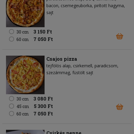
bacon
csemegeuborka
pirított hagyma
sajt
3 150 Ft
30 cm
7 050 Ft
60 cm
Csajos pizza
tejfölös alap
csirkemell
paradicsom
szezámmag
füstölt sajt
3 080 Ft
30 cm
5 300 Ft
45 cm
7 050 Ft
60 cm
Csirkés penne