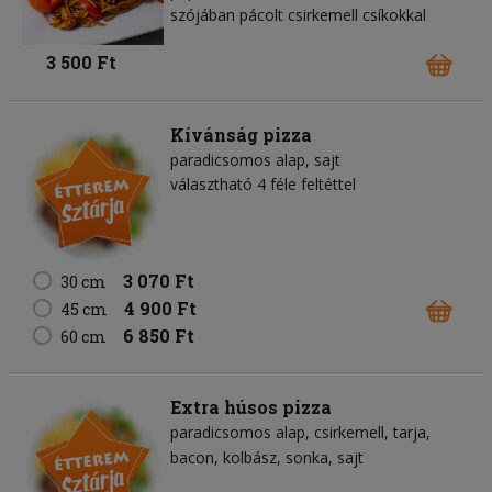
szójában pácolt csirkemell csíkokkal
3 500 Ft
Kívánság pizza
paradicsomos alap
sajt
választható 4 féle feltéttel
3 070 Ft
30 cm
4 900 Ft
45 cm
6 850 Ft
60 cm
Extra húsos pizza
paradicsomos alap
csirkemell
tarja
bacon
kolbász
sonka
sajt