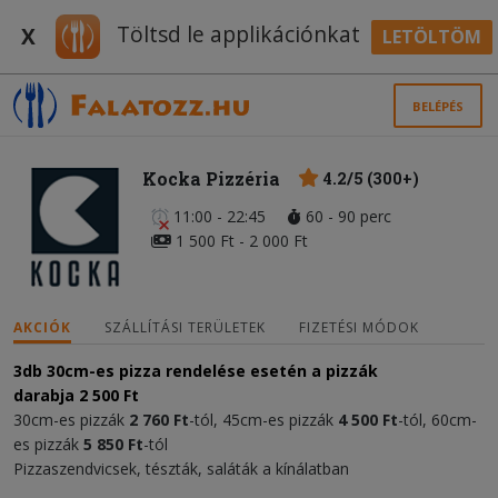
Töltsd le applikációnkat
X
LETÖLTÖM
BELÉPÉS
Kocka Pizzéria
4.2/5 (300+)
11:00 - 22:45
60 - 90 perc
1 500 Ft - 2 000 Ft
AKCIÓK
SZÁLLÍTÁSI TERÜLETEK
FIZETÉSI MÓDOK
3db 30cm-es pizza rendelése esetén a pizzák
darabja
2 500 Ft
30cm-es pizzák
2 760 Ft
-tól, 45cm-es pizzák
4 500 Ft
-tól, 60cm-
es pizzák
5 850 Ft
-tól
Pizzaszendvicsek, tészták, saláták a kínálatban