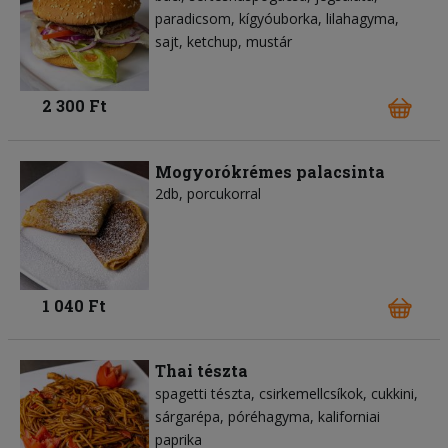
paradicsom
kígyóuborka
lilahagyma
sajt
ketchup
mustár
2 300 Ft
Mogyorókrémes palacsinta
2db, porcukorral
1 040 Ft
Thai tészta
spagetti tészta
csirkemellcsíkok
cukkini
sárgarépa
póréhagyma
kaliforniai
paprika