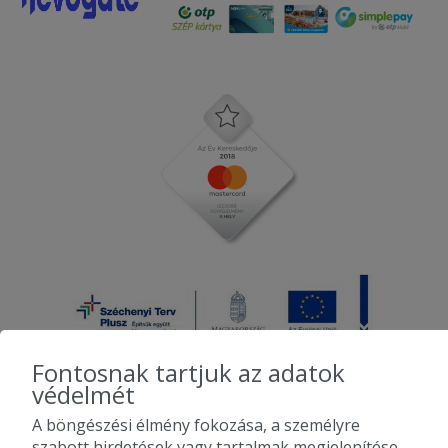
Fontosnak tartjuk az adatok
védelmét
A böngészési élmény fokozása, a személyre
2010-2026 Copyright - Falatozz.hu - Diston-line Kft.
szabott hirdetések vagy tartalmak megjelenítése,