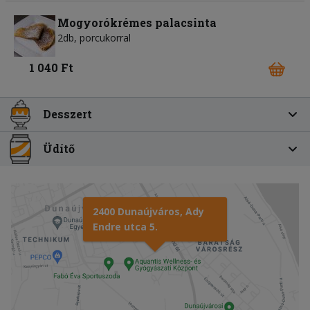
Mogyorókrémes palacsinta
2db, porcukorral
1 040 Ft
Desszert
Üdítő
2400 Dunaújváros, Ady
Endre utca 5.