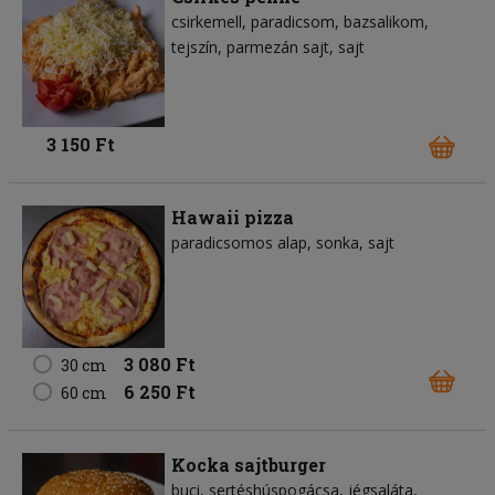
csirkemell
paradicsom
bazsalikom
tejszín
parmezán sajt
sajt
3 150 Ft
Hawaii pizza
paradicsomos alap
sonka
sajt
3 080 Ft
30 cm
6 250 Ft
60 cm
Kocka sajtburger
buci
sertéshúspogácsa
jégsaláta