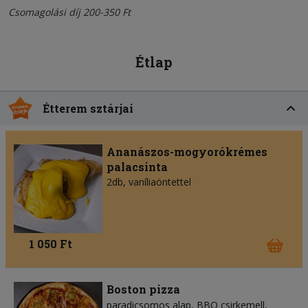
Csomagolási díj 200-350 Ft
Étlap
Étterem sztárjai
Ananászos-mogyorókrémes
palacsinta
2db, vaníliaöntettel
1 050 Ft
Boston pizza
paradicsomos alap
BBQ csirkemell