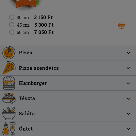
3 150 Ft
30 cm
5 300 Ft
45 cm
7 050 Ft
60 cm
Pizza
Pizza szendvics
Hamburger
Tészta
Saláta
Öntet