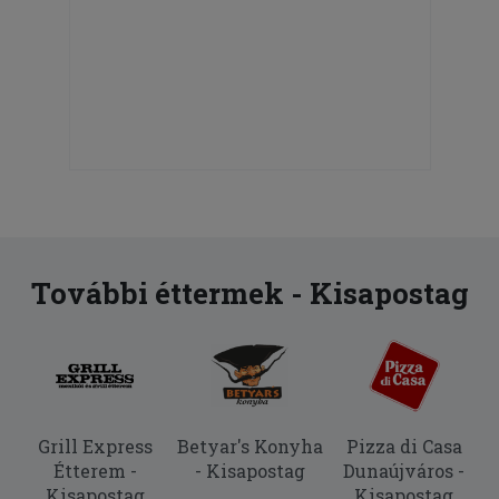
További éttermek - Kisapostag
Grill Express
Betyar's Konyha
Pizza di Casa
Étterem -
- Kisapostag
Dunaújváros -
Kisapostag
Kisapostag