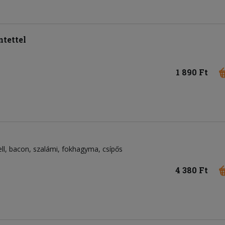
tettel
1 890 Ft
ll
bacon
szalámi
fokhagyma
csípős
4 380 Ft