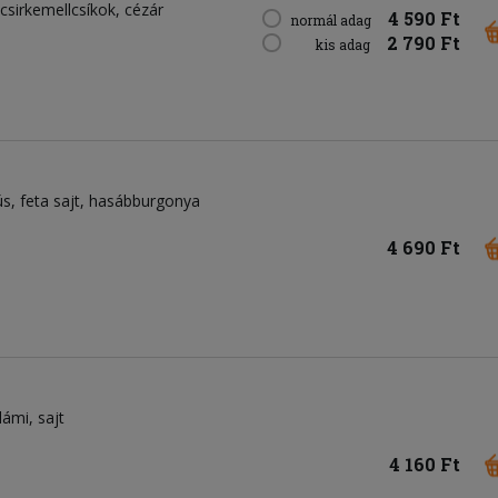
csirkemellcsíkok
cézár
4 590 Ft
normál adag
2 790 Ft
kis adag
ús
feta sajt
hasábburgonya
4 690 Ft
lámi
sajt
4 160 Ft