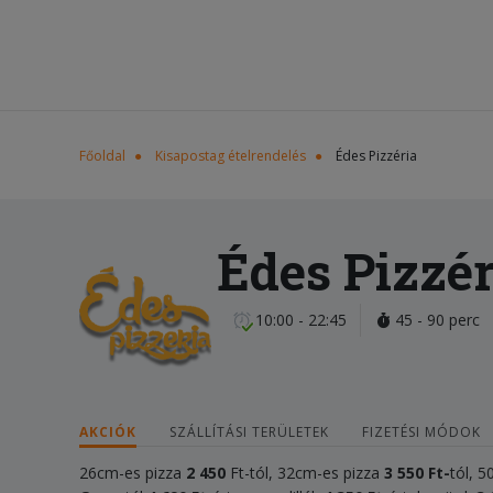
Főoldal
Kisapostag ételrendelés
Édes Pizzéria
Édes Pizzér
10:00 - 22:45
45 - 90 perc
AKCIÓK
SZÁLLÍTÁSI TERÜLETEK
FIZETÉSI MÓDOK
26cm-es pizza
2 450
Ft-tól, 32cm-es pizza
3 55
0 Ft-
tól, 