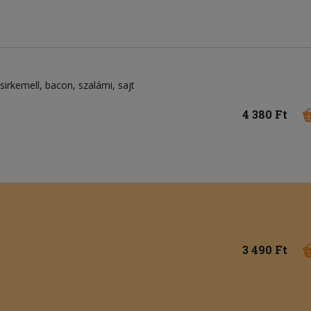
sirkemell
bacon
szalámi
sajt
4 380 Ft
3 490 Ft