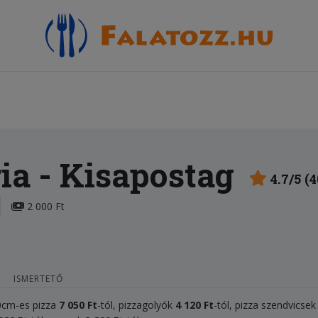
ia
- Kisapostag
4.7/5 (
2 000 Ft
ISMERTETŐ
50cm-es pizza
7 050
Ft
-tól, pizzagolyók
4
120 Ft
-tól, pizza szendvicse