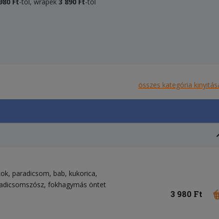
980 Ft
-tól, wrapek
3 890 Ft
-tól
összes kategória kinyitás
kok
paradicsom
bab
kukorica
adicsomszósz
fokhagymás öntet
3 980 Ft