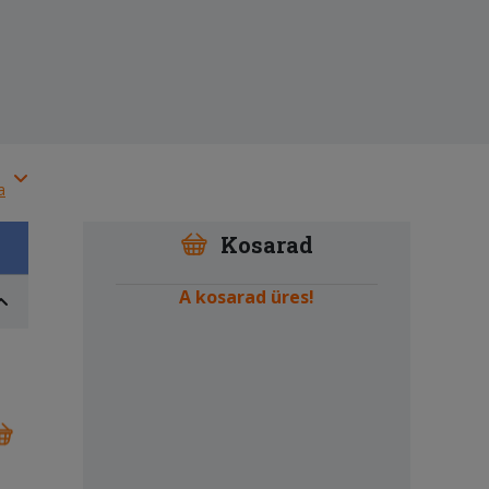
a
Kosarad
A kosarad üres!