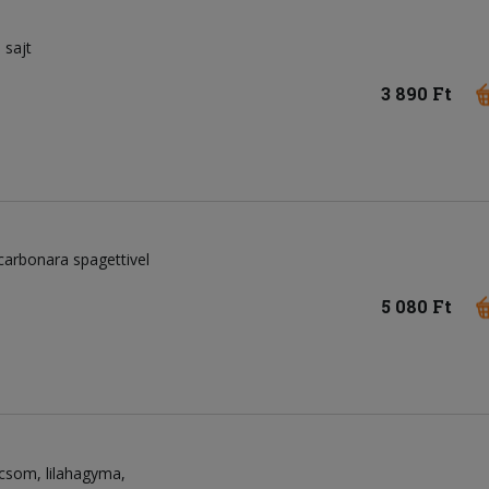
sajt
3 890 Ft
 carbonara spagettivel
5 080 Ft
icsom
lilahagyma