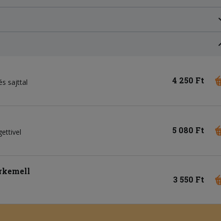
4 250 Ft
s sajttal
5 080 Ft
ettivel
irkemell
3 550 Ft