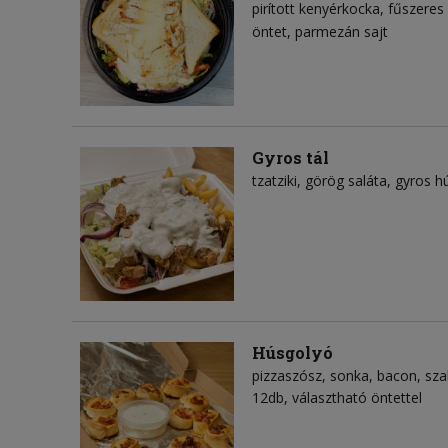
pirított kenyérkocka
fűszeres 
öntet
parmezán sajt
Gyros tál
tzatziki
görög saláta
gyros h
Húsgolyó
pizzaszósz
sonka
bacon
sza
12db, választható öntettel