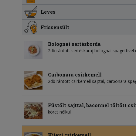
Leves
Frissensült
Bolognai sertésborda
2db rántott sertéskaraj bolognai spagettivel é
Carbonara csirkemell
2db rántott csirkemell sajttal, carbonara spag
Füstölt sajttal, baconnel töltött cs
köret nélkül
Kijevi csirkemell