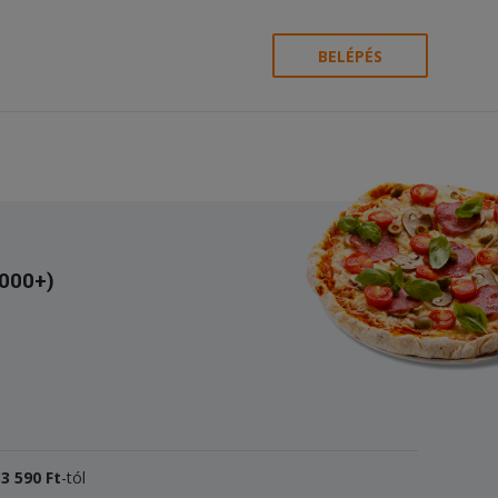
BELÉPÉS
4000+)
k
3
590 Ft
-tól