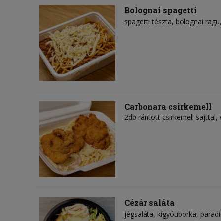
Bolognai spagetti
spagetti tészta
bolognai ragu
Carbonara csirkemell
2db rántott csirkemell sajttal,
Cézár saláta
jégsaláta
kígyóuborka
parad