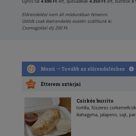
Gyros tál
4 690 Ft
-ért, quesadillák
4
35
0 Ft
-ért, burritok
3 
Előrendelést nem áll módunkban felvenni.
Üdítőt csak ételrendelés esetén szállítunk ki.
Csomagolási díj 200 Ft.
Menü
Tovább az előrendeléshez
Étterem sztárjai
Csirkés burrito
tortilla
fűszeres csirkemellcsí
lilahagyma
jalapeno
sajt
par