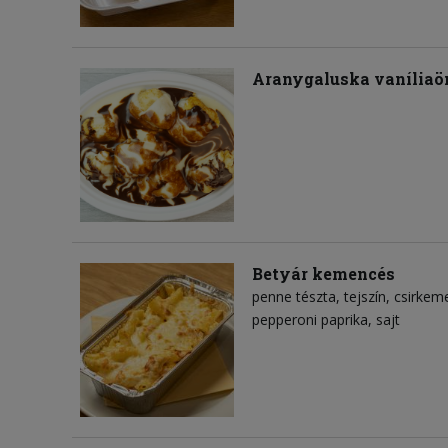
Aranygaluska vaníliaön
Betyár kemencés
penne tészta
tejszín
csirkeme
pepperoni paprika
sajt