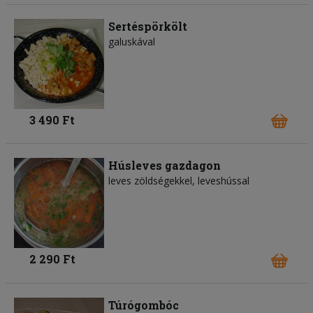
Sertéspörkölt
galuskával
3 490 Ft
Húsleves gazdagon
leves zöldségekkel, leveshússal
2 290 Ft
Túrógombóc