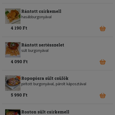
Rántott csirkemell
hasábburgonyával
4 190 Ft
Rántott sertésszelet
sült burgonyával
4 090 Ft
Ropogósra sült csülök
pirított burgonyával, párolt káposztával
5 990 Ft
Roston sült csirkemell