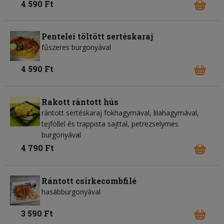
4 590 Ft
Pentelei töltött sertéskaraj
fűszeres burgonyával
4 590 Ft
Rakott rántott hús
rántott sertéskaraj fokhagymával, lilahagymával,
tejföllel és trappista sajttal, petrezselymes
burgonyával
4 790 Ft
Rántott csirkecombfilé
hasábburgonyával
3 590 Ft