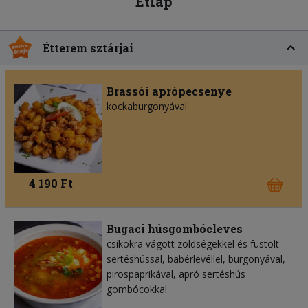
Étlap
Étterem sztárjai
Brassói aprópecsenye
kockaburgonyával
4 190 Ft
Bugaci húsgombócleves
csíkokra vágott zöldségekkel és füstölt
sertéshússal, babérlevéllel, burgonyával,
pirospaprikával, apró sertéshús
gombócokkal