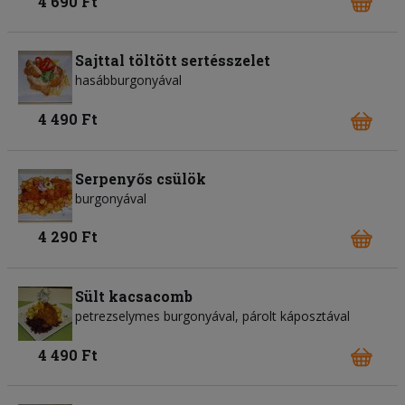
4 690 Ft
Sajttal töltött sertésszelet
hasábburgonyával
4 490 Ft
Serpenyős csülök
burgonyával
4 290 Ft
Sült kacsacomb
petrezselymes burgonyával, párolt káposztával
4 490 Ft