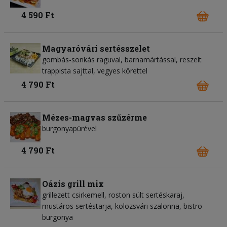
4 590 Ft
Magyaróvári sertésszelet
gombás-sonkás raguval, barnamártással, reszelt
trappista sajttal, vegyes körettel
4 790 Ft
Mézes-magvas szűzérme
burgonyapürével
4 790 Ft
Oázis grill mix
grillezett csirkemell, roston sült sertéskaraj,
mustáros sertéstarja, kolozsvári szalonna, bistro
burgonya