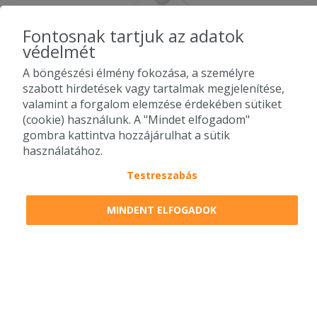
Fontosnak tartjuk az adatok
védelmét
A böngészési élmény fokozása, a személyre
szabott hirdetések vagy tartalmak megjelenítése,
valamint a forgalom elemzése érdekében sütiket
(cookie) használunk. A "Mindet elfogadom"
gombra kattintva hozzájárulhat a sütik
használatához.
Testreszabás
2010-2026 Copyright - Falatozz.hu - Diston-line Kft.
MINDENT ELFOGADOK
Pizza, gyros, hamburger, menük kedvező áron, egy helyen az összes
étterem ajánlata.
0
tétel a kosárban
Megrendelem
Megrendelem
0 Ft