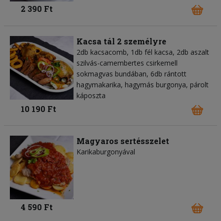
2 390 Ft
Kacsa tál 2 személyre
2db kacsacomb, 1db fél kacsa, 2db aszalt
szilvás-camembertes csirkemell
sokmagvas bundában, 6db rántott
hagymakarika, hagymás burgonya, párolt
káposzta
10 190 Ft
Magyaros sertésszelet
Karikaburgonyával
4 590 Ft