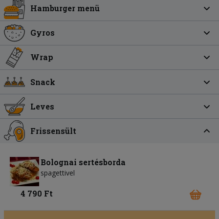
Hamburger menü
Gyros
Wrap
Snack
Leves
Frissensült
Bolognai sertésborda
spagettivel
4 790 Ft