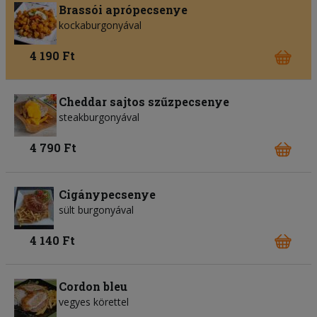
Brassói aprópecsenye
kockaburgonyával
4 190 Ft
Cheddar sajtos szűzpecsenye
steakburgonyával
4 790 Ft
Cigánypecsenye
sült burgonyával
4 140 Ft
Cordon bleu
vegyes körettel