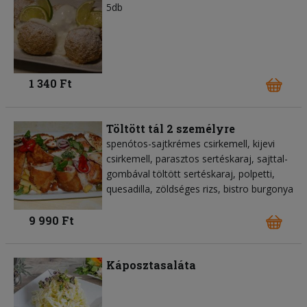
5db
1 340 Ft
Töltött tál 2 személyre
spenótos-sajtkrémes csirkemell, kijevi
csirkemell, parasztos sertéskaraj, sajttal-
gombával töltött sertéskaraj, polpetti,
quesadilla, zöldséges rizs, bistro burgonya
9 990 Ft
Káposztasaláta