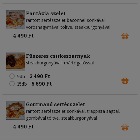
Fantázia szelet
rántott sertésszelet baconnel-sonkával-
vöröshagymával töltve, steakburgonyával
4 490 Ft
Fűszeres csirkeszárnyak
steakburgonyával, mártógatóssal
3 490 Ft
9db
5 690 Ft
15db
Gourmand sertésszelet
rántott sertésszelet sonkával, trappista sajttal,
gombával töltve, steakburgonyával
4 490 Ft