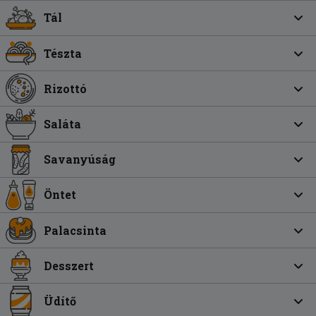
Tál
Tészta
Rizottó
Saláta
Savanyúság
Öntet
Palacsinta
Desszert
Üdítő