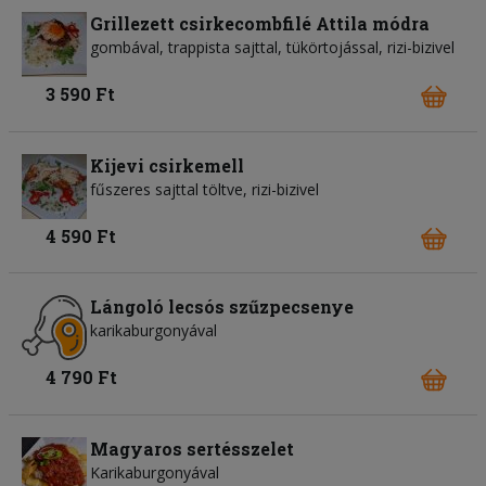
Grillezett csirkecombfilé Attila módra
gombával, trappista sajttal, tükörtojással, rizi-bizivel
3 590 Ft
Kijevi csirkemell
fűszeres sajttal töltve, rizi-bizivel
4 590 Ft
Lángoló lecsós szűzpecsenye
karikaburgonyával
4 790 Ft
Magyaros sertésszelet
Karikaburgonyával