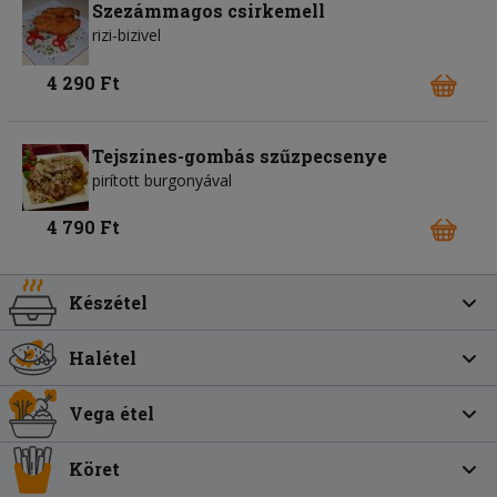
Szezámmagos csirkemell
rizi-bizivel
4 290 Ft
Tejszínes-gombás szűzpecsenye
pirított burgonyával
4 790 Ft
Készétel
Halétel
Vega étel
Köret