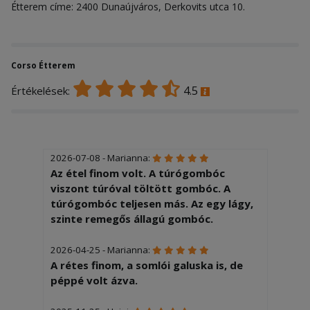
Étterem címe: 2400 Dunaújváros, Derkovits utca 10.
Corso Étterem
4.5
Értékelések:
2026-07-08 - Marianna:
Az étel finom volt. A túrógombóc
viszont túróval töltött gombóc. A
túrógombóc teljesen más. Az egy lágy,
szinte remegős állagú gombóc.
2026-04-25 - Marianna:
A rétes finom, a somlói galuska is, de
péppé volt ázva.