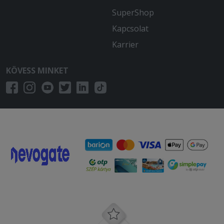
SuperShop
Kapcsolat
Karrier
KÖVESS MINKET