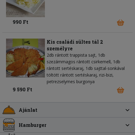
990 Ft
Kis családi sültes tál 2
személyre
2db rántott trappista sajt, 1db
szezámmagos rántott csirkemell, 1db
rántott sertéskaraj, 1db sajttal-sonkával
töltött rántott sertéskaraj, rizi-bizi,
petrezselymes burgonya
9 590 Ft
Ajánlat
Hamburger