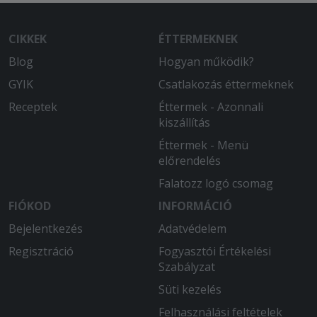
2025-07-21 - Marianna:
A futár gyors és udvarias volt. Az étel
CIKKEK
ÉTTERMEKNEK
finom, a leves még forró volt.
Köszönöm.
Blog
Hogyan működik?
GYIK
Csatlakozás éttermeknek
2025-07-01 - Attiláné:
Receptek
Éttermek - Azonnali
Nagyon finom és bőséges volt
kiszállítás
!Felülmúlta azt amire számítottam.
Éttermek - Menü
előrendelés
Falatozz logó csomag
FIÓKOD
INFORMÁCIÓ
Bejelentkezés
Adatvédelem
Regisztráció
Fogyasztói Értékelési
Szabályzat
Süti kezelés
Felhasználási feltételek