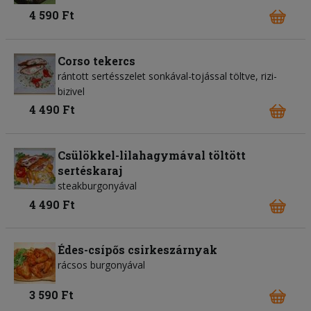
4 590 Ft
Corso tekercs
rántott sertésszelet sonkával-tojással töltve, rizi-
bizivel
4 490 Ft
Csülökkel-lilahagymával töltött
sertéskaraj
steakburgonyával
4 490 Ft
Édes-csípős csirkeszárnyak
rácsos burgonyával
3 590 Ft