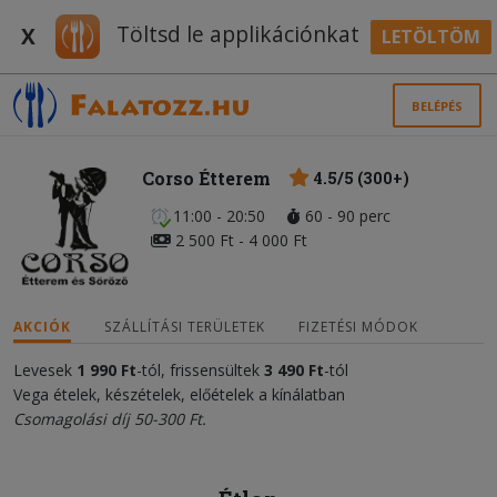
Töltsd le applikációnkat
X
LETÖLTÖM
BELÉPÉS
Corso Étterem
4.5/5 (300+)
11:00 - 20:50
60 - 90 perc
2 500 Ft - 4 000 Ft
AKCIÓK
SZÁLLÍTÁSI TERÜLETEK
FIZETÉSI MÓDOK
Levesek
1 990
Ft
-tól, frissensültek
3 490
Ft
-tól
Vega ételek, készételek, előételek a kínálatban
Csomagolási díj 50-300 Ft.