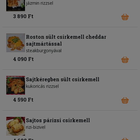
jázmin rizzsel
3 890 Ft
Roston sült csirkemell cheddar
sajtmártással
steakburgonyával
4 090 Ft
Sajtkéregben sült csirkemell
kukoricás rizzsel
4 590 Ft
Sajtos párizsi csirkemell
rizi-bizivel