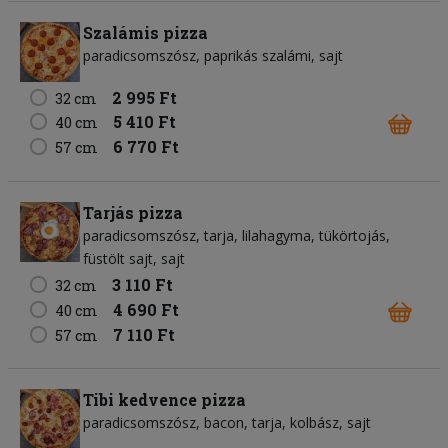
Szalámis pizza
paradicsomszósz
paprikás szalámi
sajt
2 995 Ft
32 cm
5 410 Ft
40 cm
6 770 Ft
57 cm
Tarjás pizza
paradicsomszósz
tarja
lilahagyma
tükörtojás
füstölt sajt
sajt
3 110 Ft
32 cm
4 690 Ft
40 cm
7 110 Ft
57 cm
Tibi kedvence pizza
paradicsomszósz
bacon
tarja
kolbász
sajt