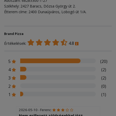
Adószám: 68285300-1-27
Székhely: 2427 Baracs, Dózsa György út 2.
Étterem címe: 2400 Dunaújváros, Lobogó út 1/A.
Brand Pizza
4.8
Értékelések:
5
(20)
4
(2)
3
(2)
2
(0)
1
(1)
2026-05-10 - Ferenc:
Nem grillezett zöldségekkel jött,