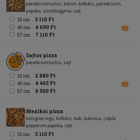
paradicsomszósz
bacon
kolbász
paradicsom
paprika
vöröshagyma
sajt
3 110 Ft
32 cm
4 690 Ft
40 cm
7 110 Ft
57 cm
Sajtos pizza
paradicsomszósz
sajt
2 880 Ft
32 cm
4 465 Ft
40 cm
6 500 Ft
57 cm
Mexikói pizza
bolognai ragu
kolbász
bab
kukorica
csípős
pepperoni paprika
sajt
3 110 Ft
32 cm