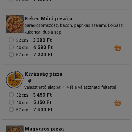
Kekec Móni pizzája
paradicsomszósz
bacon
paprikás szalámi
kolbász
kukorica
dupla sajt
3 380 Ft
32 cm
4 690 Ft
40 cm
7 220 Ft
57 cm
Kívánság pizza
sajt
választható alappal + 4 féle választható feltéttel
3 450 Ft
32 cm
5 150 Ft
40 cm
7 400 Ft
57 cm
Magyaros pizza