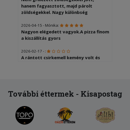
hanem fagyasztott, majd párolt
zöldségekkel. Nagy különbség
2026-04-15 - Mónika:
Nagyon elégedett vagyok.A pizza finom
a kiszállítás gyors
2026-02-17 - :
A rántott csirkemell kemény volt és
nem is beszélve olyan volt mint a papír
úgyszintén a sült krumpli is
2026-02-07 - Katalin:
Teljes mértékben elégedett voltam!
További éttermek - Kisapostag
2026-01-10 - Marianna:
Az étel jó volt, a futár gyors és
udvarias. Köszönöm.
2026-01-01 - Marianna: