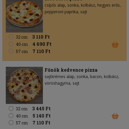
csípős alap
sonka
kolbász
hegyes erős
pepperoni paprika
sajt
3 110 Ft
32 cm
4 690 Ft
40 cm
7 110 Ft
57 cm
Főnök kedvence pizza
sajtkrémes alap
sonka
bacon
kolbász
vöröshagyma
sajt
3 445 Ft
32 cm
5 140 Ft
40 cm
7 110 Ft
57 cm