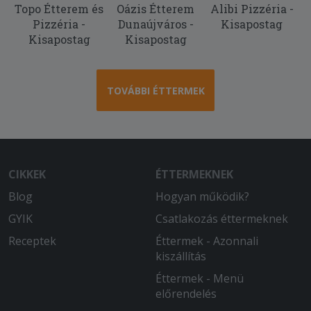
Topo Étterem és
Oázis Étterem
Alibi Pizzéria -
Az étel finom volt, a futár udvarias
Pizzéria -
Dunaújváros -
Kisapostag
Köszönöm.
Kisapostag
Kisapostag
2025-08-26 - :
Gyors, precíz szállítás,îzletes finom
pizza
TOVÁBBI ÉTTERMEK
2025-08-25 - :
Az étel finom volt. A probléma az volt,
hogy már csak langyos volt.
CIKKEK
ÉTTERMEKNEK
2025-08-15 - :
Blog
Hogyan működik?
Finom volt a pizza. Fogunk még
rendelni.
GYIK
Csatlakozás éttermeknek
Receptek
Éttermek - Azonnali
2025-08-03 - Katalin:
kiszállítás
Maximálisan elégedettek vagyunk
minden rendelés alkalmával!
Éttermek - Menü
előrendelés
2025-07-22 - Katalin: