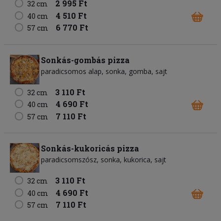
2 995 Ft
32 cm
4 510 Ft
40 cm
6 770 Ft
57 cm
Sonkás-gombás pizza
paradicsomos alap
sonka
gomba
sajt
3 110 Ft
32 cm
4 690 Ft
40 cm
7 110 Ft
57 cm
Sonkás-kukoricás pizza
paradicsomszósz
sonka
kukorica
sajt
3 110 Ft
32 cm
4 690 Ft
40 cm
7 110 Ft
57 cm