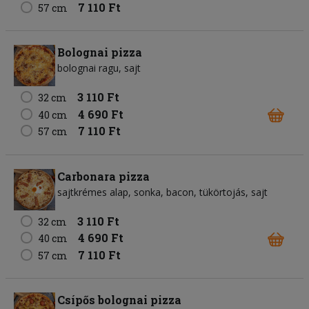
7 110 Ft
57 cm
Bolognai pizza
bolognai ragu
sajt
3 110 Ft
32 cm
4 690 Ft
40 cm
7 110 Ft
57 cm
Carbonara pizza
sajtkrémes alap
sonka
bacon
tükörtojás
sajt
3 110 Ft
32 cm
4 690 Ft
40 cm
7 110 Ft
57 cm
Csípős bolognai pizza