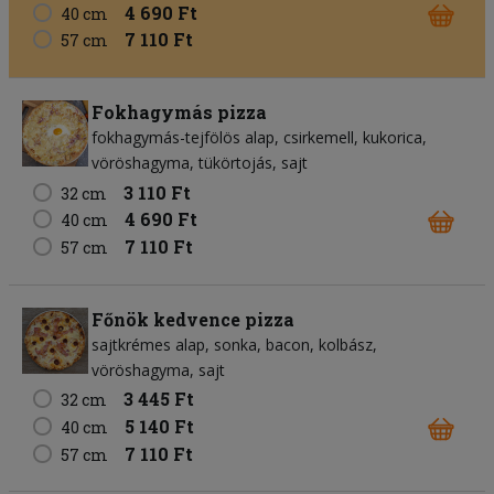
4 690 Ft
40 cm
7 110 Ft
57 cm
Fokhagymás pizza
fokhagymás-tejfölös alap
csirkemell
kukorica
vöröshagyma
tükörtojás
sajt
3 110 Ft
32 cm
4 690 Ft
40 cm
7 110 Ft
57 cm
Főnök kedvence pizza
sajtkrémes alap
sonka
bacon
kolbász
vöröshagyma
sajt
3 445 Ft
32 cm
5 140 Ft
40 cm
7 110 Ft
57 cm