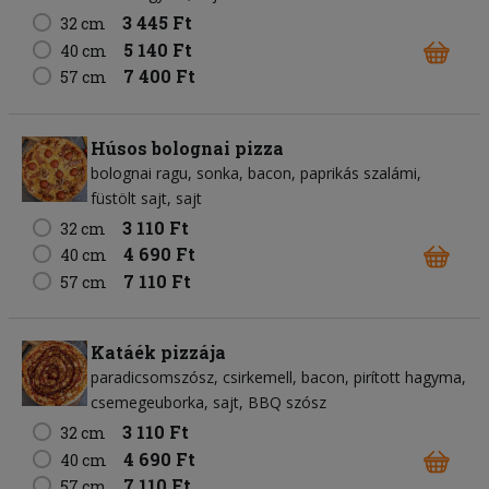
3 445 Ft
32 cm
5 140 Ft
40 cm
7 400 Ft
57 cm
Húsos bolognai pizza
bolognai ragu
sonka
bacon
paprikás szalámi
füstölt sajt
sajt
3 110 Ft
32 cm
4 690 Ft
40 cm
7 110 Ft
57 cm
Katáék pizzája
paradicsomszósz
csirkemell
bacon
pirított hagyma
csemegeuborka
sajt
BBQ szósz
3 110 Ft
32 cm
4 690 Ft
40 cm
7 110 Ft
57 cm