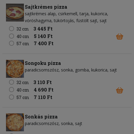
Sajtkrémes pizza
sajtkrémes alap
csirkemell
tarja
kukorica
vöröshagyma
tükörtojás
füstölt sajt
sajt
3 445 Ft
32 cm
5 140 Ft
40 cm
7 400 Ft
57 cm
Songoku pizza
paradicsomszósz
sonka
gomba
kukorica
sajt
3 110 Ft
32 cm
4 690 Ft
40 cm
7 110 Ft
57 cm
Sonkás pizza
paradicsomszósz
sonka
sajt