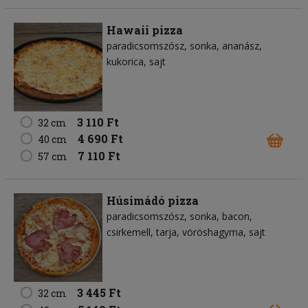
Hawaii pizza
paradicsomszósz
sonka
ananász
kukorica
sajt
3 110 Ft
32 cm
4 690 Ft
40 cm
7 110 Ft
57 cm
Húsimádó pizza
paradicsomszósz
sonka
bacon
csirkemell
tarja
vöröshagyma
sajt
3 445 Ft
32 cm