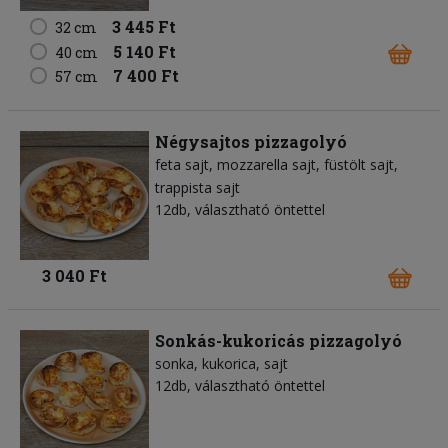
3 445 Ft
32 cm
5 140 Ft
40 cm
7 400 Ft
57 cm
Négysajtos pizzagolyó
feta sajt
mozzarella sajt
füstölt sajt
trappista sajt
12db, választható öntettel
3 040 Ft
Sonkás-kukoricás pizzagolyó
sonka
kukorica
sajt
12db, választható öntettel