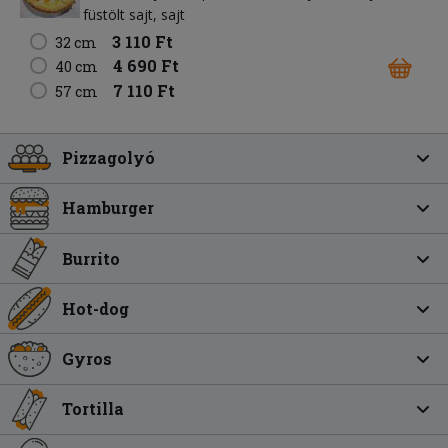
füstölt sajt
sajt
3 110 Ft
32 cm
4 690 Ft
40 cm
7 110 Ft
57 cm
Pizzagolyó
Hamburger
Burrito
Hot-dog
Gyros
Tortilla