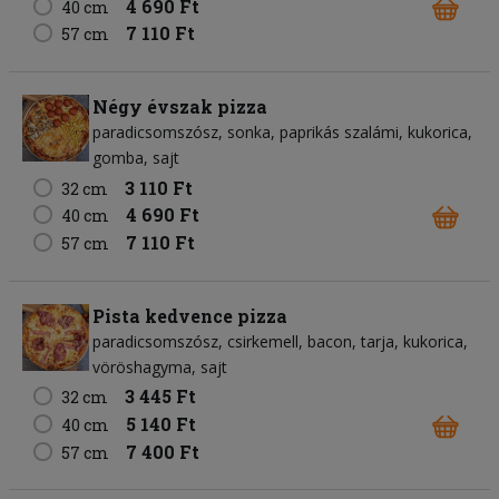
4 690 Ft
40 cm
7 110 Ft
57 cm
Négy évszak pizza
paradicsomszósz
sonka
paprikás szalámi
kukorica
gomba
sajt
3 110 Ft
32 cm
4 690 Ft
40 cm
7 110 Ft
57 cm
Pista kedvence pizza
paradicsomszósz
csirkemell
bacon
tarja
kukorica
vöröshagyma
sajt
3 445 Ft
32 cm
5 140 Ft
40 cm
7 400 Ft
57 cm