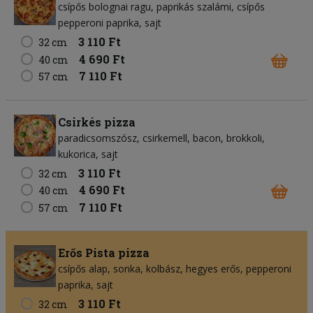
csípős bolognai ragu
paprikás szalámi
csípős
pepperoni paprika
sajt
3 110 Ft
32 cm
4 690 Ft
40 cm
7 110 Ft
57 cm
Csirkés pizza
paradicsomszósz
csirkemell
bacon
brokkoli
kukorica
sajt
3 110 Ft
32 cm
4 690 Ft
40 cm
7 110 Ft
57 cm
Erős Pista pizza
csípős alap
sonka
kolbász
hegyes erős
pepperoni
paprika
sajt
3 110 Ft
32 cm