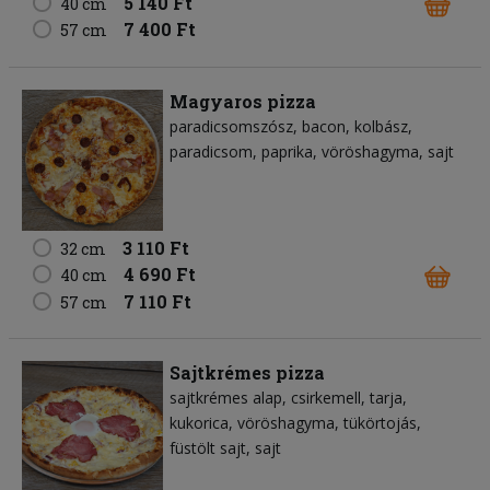
5 140 Ft
40 cm
7 400 Ft
57 cm
Magyaros pizza
paradicsomszósz
bacon
kolbász
paradicsom
paprika
vöröshagyma
sajt
3 110 Ft
32 cm
4 690 Ft
40 cm
7 110 Ft
57 cm
Sajtkrémes pizza
sajtkrémes alap
csirkemell
tarja
kukorica
vöröshagyma
tükörtojás
füstölt sajt
sajt