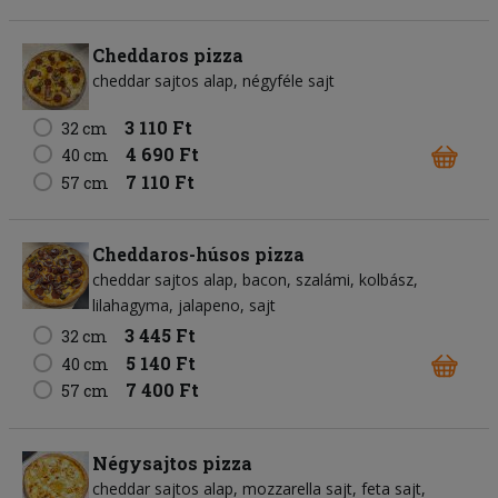
Cheddaros pizza
cheddar sajtos alap
négyféle sajt
3 110 Ft
32 cm
4 690 Ft
40 cm
7 110 Ft
57 cm
Cheddaros-húsos pizza
cheddar sajtos alap
bacon
szalámi
kolbász
lilahagyma
jalapeno
sajt
3 445 Ft
32 cm
5 140 Ft
40 cm
7 400 Ft
57 cm
Négysajtos pizza
cheddar sajtos alap
mozzarella sajt
feta sajt