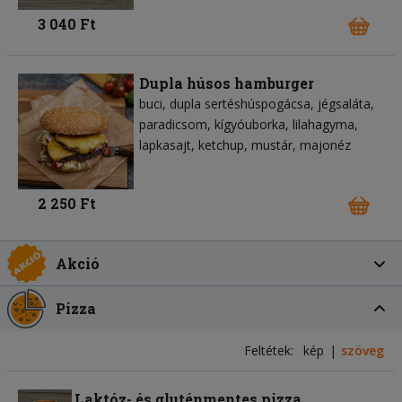
3 040 Ft
Dupla húsos hamburger
buci
dupla sertéshúspogácsa
jégsaláta
paradicsom
kígyóuborka
lilahagyma
lapkasajt
ketchup
mustár
majonéz
2 250 Ft
Akció
Pizza
Feltétek:
kép
szöveg
Laktóz- és gluténmentes pizza