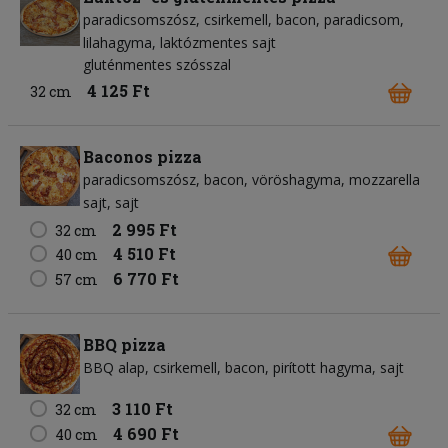
paradicsomszósz
csirkemell
bacon
paradicsom
lilahagyma
laktózmentes sajt
gluténmentes szósszal
4 125 Ft
32 cm
Baconos pizza
paradicsomszósz
bacon
vöröshagyma
mozzarella
sajt
sajt
2 995 Ft
32 cm
4 510 Ft
40 cm
6 770 Ft
57 cm
BBQ pizza
BBQ alap
csirkemell
bacon
pirított hagyma
sajt
3 110 Ft
32 cm
4 690 Ft
40 cm