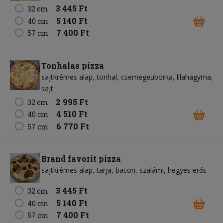
3 445 Ft
32 cm
5 140 Ft
40 cm
7 400 Ft
57 cm
Tonhalas pizza
sajtkrémes alap
tonhal
csemegeuborka
lilahagyma
sajt
2 995 Ft
32 cm
4 510 Ft
40 cm
6 770 Ft
57 cm
Brand favorit pizza
sajtkrémes alap
tarja
bacon
szalámi
hegyes erős
3 445 Ft
32 cm
5 140 Ft
40 cm
7 400 Ft
57 cm