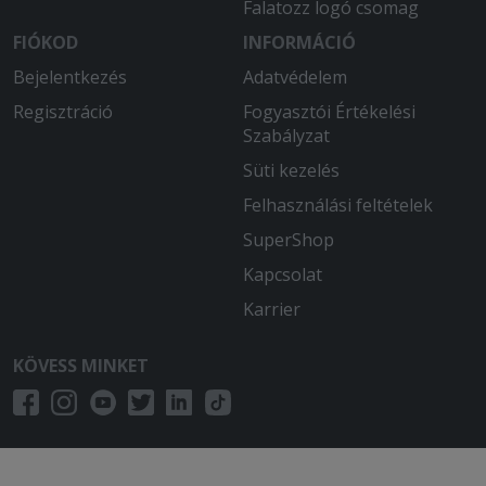
Falatozz logó csomag
Maximálisan elégedett voltam!
Kitartok emellett az étterem mellett!
FIÓKOD
INFORMÁCIÓ
Finom, friss, gyors kiszállítás jellemzi!
Bejelentkezés
Adatvédelem
Sosem csalódtunk!! És a futár fiú is
Regisztráció
mindig kedves!!
Fogyasztói Értékelési
Szabályzat
Süti kezelés
Felhasználási feltételek
SuperShop
Kapcsolat
Karrier
KÖVESS MINKET