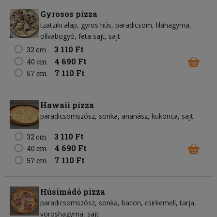
Gyrosos pizza
tzatziki alap
gyros hús
paradicsom
lilahagyma
olívabogyó
feta sajt
sajt
3 110 Ft
32 cm
4 690 Ft
40 cm
7 110 Ft
57 cm
Hawaii pizza
paradicsomszósz
sonka
ananász
kukorica
sajt
3 110 Ft
32 cm
4 690 Ft
40 cm
7 110 Ft
57 cm
Húsimádó pizza
paradicsomszósz
sonka
bacon
csirkemell
tarja
vöröshagyma
sajt