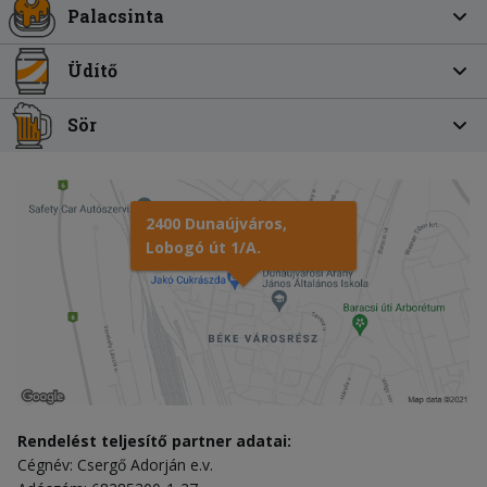
Palacsinta
Üdítő
Sör
2400 Dunaújváros,
Lobogó út 1/A.
Rendelést teljesítő partner adatai:
Cégnév: Csergő Adorján e.v.