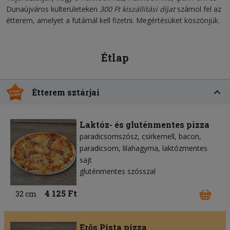
Dunaújváros külterületeken
300 Ft kiszállítási díjat
számol fel az
étterem, amelyet a futárnál kell fizetni. Megértésüket köszönjük.
Étlap
Étterem sztárjai
Laktóz- és gluténmentes pizza
paradicsomszósz
csirkemell
bacon
paradicsom
lilahagyma
laktózmentes
sajt
gluténmentes szósszal
4 125 Ft
32 cm
Erős Pista pizza