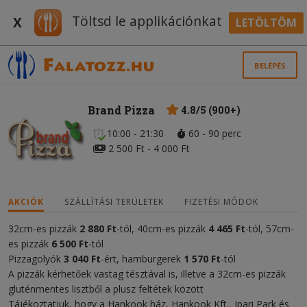
Töltsd le applikációnkat
X
LETÖLTÖM
BELÉPÉS
Brand Pizza
4.8/5 (900+)
10:00 - 21:30
60 - 90 perc
2 500 Ft - 4 000 Ft
AKCIÓK
SZÁLLÍTÁSI TERÜLETEK
FIZETÉSI MÓDOK
32cm-es pizzák
2 880 Ft
-tól, 40cm-es pizzák
4
465
Ft
-tól, 57cm-
es
pizzák
6 50
0 Ft
-tól
Pizzagolyók
3 04
0 Ft
-ért, hamburgerek
1 570 Ft
-tól
A pizzák kérhetőek vastag tésztával is, illetve a 32cm-es pizzák
gluténmentes lisztből a plusz feltétek között
Tájékoztatjuk, hogy a Hankook ház, Hankook Kft., Ipari Park és