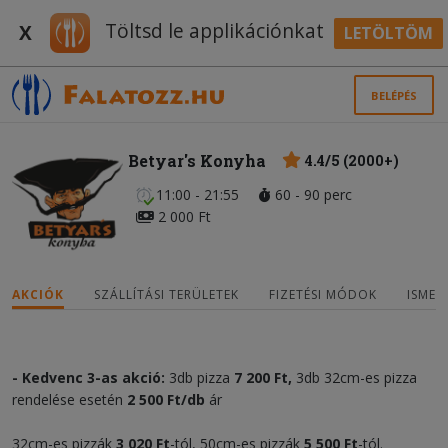
Töltsd le applikációnkat
X
LETÖLTÖM
BELÉPÉS
Betyar's Konyha
4.4/5 (2000+)
11:00 - 21:55
60 - 90 perc
2 000 Ft
AKCIÓK
SZÁLLÍTÁSI TERÜLETEK
FIZETÉSI MÓDOK
ISMER
- Kedvenc 3-as akció:
3db pizza
7 200 Ft,
3db 32cm-es pizza
rendelése esetén
2 500 Ft/db
ár
32cm-es pizzák
3 020
Ft
-tól, 50cm-es pizzák
5
5
00
Ft
-tól.