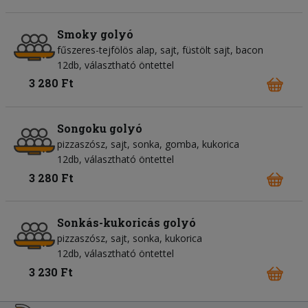
Smoky golyó
fűszeres-tejfölös alap
sajt
füstölt sajt
bacon
12db, választható öntettel
3 280 Ft
Songoku golyó
pizzaszósz
sajt
sonka
gomba
kukorica
12db, választható öntettel
3 280 Ft
Sonkás-kukoricás golyó
pizzaszósz
sajt
sonka
kukorica
12db, választható öntettel
3 230 Ft