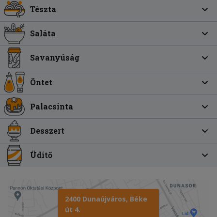
Tészta
Saláta
Savanyúság
Öntet
Palacsinta
Desszert
Üdítő
2400 Dunaújváros, Béke
út 4.