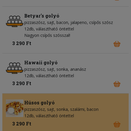
Betyar's golyó
pizzaszósz
sajt
bacon
jalapeno
csípős szósz
12db, választható öntettel
Nagyon csípős szósszal!
3 290 Ft
Hawaii golyó
pizzaszósz
sajt
sonka
ananász
12db, választható öntettel
3 290 Ft
Húsos golyó
pizzaszósz
sajt
sonka
szalámi
bacon
12db, választható öntettel
3 290 Ft