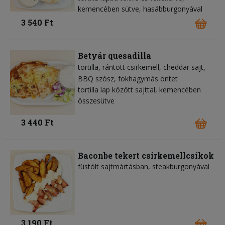
kemencében sütve, hasábburgonyával
3 540 Ft
Betyár quesadilla
tortilla
rántott csirkemell
cheddar sajt
BBQ szósz
fokhagymás öntet
tortilla lap között sajttal, kemencében
összesütve
3 440 Ft
Baconbe tekert csirkemellcsíkok
füstölt sajtmártásban, steakburgonyával
3 190 Ft