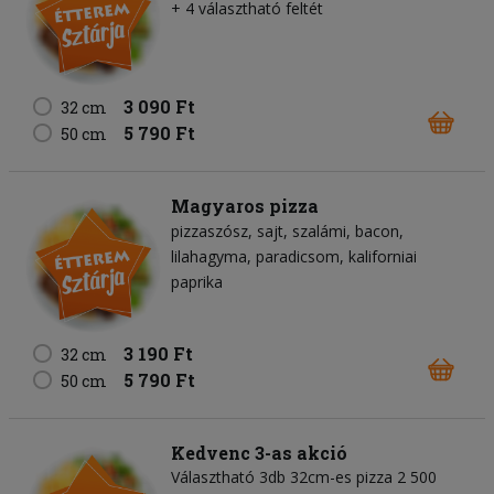
+ 4 választható feltét
3 090 Ft
32 cm
5 790 Ft
50 cm
Magyaros pizza
pizzaszósz
sajt
szalámi
bacon
lilahagyma
paradicsom
kaliforniai
paprika
3 190 Ft
32 cm
5 790 Ft
50 cm
Kedvenc 3-as akció
Választható 3db 32cm-es pizza 2 500