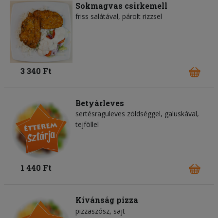
Sokmagvas csirkemell
friss salátával, párolt rizzsel
3 340 Ft
Betyárleves
sertésraguleves zöldséggel, galuskával,
tejföllel
1 440 Ft
Kívánság pizza
pizzaszósz
sajt