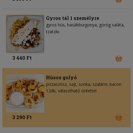
Gyros tál 1 személyre
gyros hús
hasábburgonya
görög saláta
tzatziki
3 440 Ft
Húsos golyó
pizzaszósz
sajt
sonka
szalámi
bacon
12db, választható öntettel
3 290 Ft