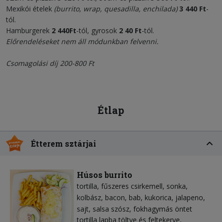
Mexikói ételek
(burrito, wrap, quesadilla, enchilada)
3
440 Ft
-
tól.
Hamburgerek
2 440
Ft
-tól, gyrosok
2
40 Ft
-tól.
Előrendeléseket nem áll módunkban felvenni.
Csomagolási díj 200-800 Ft
Étlap
Étterem sztárjai
Húsos burrito
tortilla
fűszeres csirkemell
sonka
kolbász
bacon
bab
kukorica
jalapeno
sajt
salsa szósz
fokhagymás öntet
tortilla lapba töltve és feltekerve,