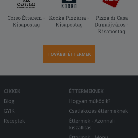
Corso Étterem -
Kocka Pizzéria -
Pizza di Casa
Kisapostag
Kisapostag
Dunaújváros -
Kisapostag
TOVÁBBI ÉTTERMEK
CIKKEK
ÉTTERMEKNEK
Blog
Hogyan működik?
GYIK
Csatlakozás éttermeknek
Receptek
Éttermek - Azonnali
kiszállítás
Éttermek - Menü