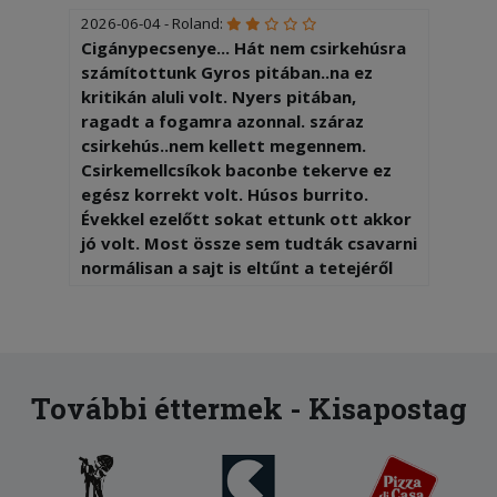
2026-06-04 - Roland:
Cigánypecsenye... Hát nem csirkehúsra
számítottunk Gyros pitában..na ez
kritikán aluli volt. Nyers pitában,
ragadt a fogamra azonnal. száraz
csirkehús..nem kellett megennem.
Csirkemellcsíkok baconbe tekerve ez
egész korrekt volt. Húsos burrito.
Évekkel ezelőtt sokat ettunk ott akkor
jó volt. Most össze sem tudták csavarni
normálisan a sajt is eltűnt a tetejéről
pedig a képeken így szerepel, ehető
volt de sokkal jobb burritok vannak a
városban !2 Többet innen sem
rendelünk )
További éttermek - Kisapostag
2025-10-26 - Marianna:
A palacsinta finom volt, a futár pontos
és udvarias.