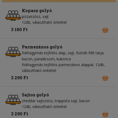
Kopasz golyó
pizzaszósz
sajt
12db, választható öntettel
3 180 Ft
Parmezános golyó
fokhagymás-tejfölös alap
sajt
füstölt-főtt tarja
bacon
paradicsom
kukorica
fokhagymás-tejfölös-parmezános alappal, 12db,
választható öntettel
3 290 Ft
Sajtos golyó
cheddar sajtszósz
trappista sajt
bacon
12db, választható öntettel
3 290 Ft