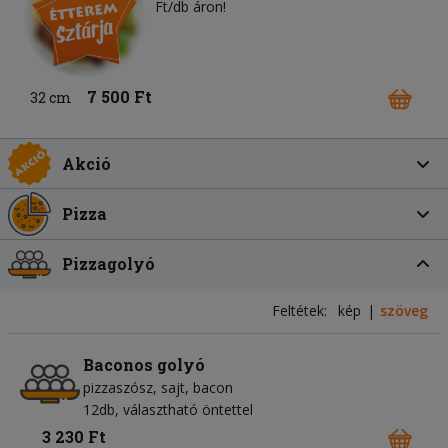
Ft/db áron!
7 500 Ft
32 cm
Akció
Pizza
Pizzagolyó
Feltétek:
kép
szöveg
Baconos golyó
pizzaszósz
sajt
bacon
12db, választható öntettel
3 230 Ft