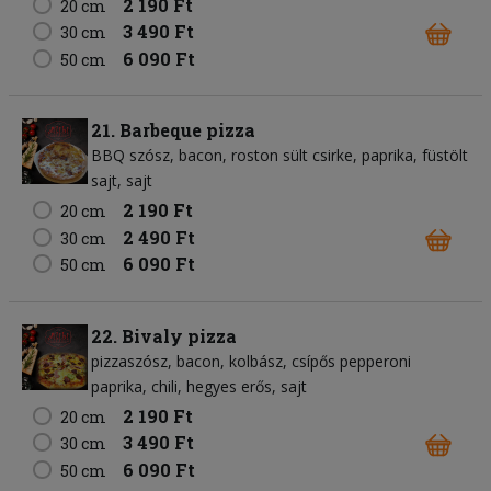
2 190 Ft
20 cm
3 490 Ft
30 cm
6 090 Ft
50 cm
21. Barbeque pizza
BBQ szósz
bacon
roston sült csirke
paprika
füstölt
sajt
sajt
2 190 Ft
20 cm
2 490 Ft
30 cm
6 090 Ft
50 cm
22. Bivaly pizza
pizzaszósz
bacon
kolbász
csípős pepperoni
paprika
chili
hegyes erős
sajt
2 190 Ft
20 cm
3 490 Ft
30 cm
6 090 Ft
50 cm