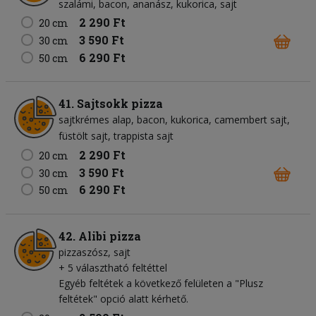
szalámi
bacon
ananász
kukorica
sajt
2 290 Ft
20 cm
3 590 Ft
30 cm
6 290 Ft
50 cm
41. Sajtsokk pizza
sajtkrémes alap
bacon
kukorica
camembert sajt
füstölt sajt
trappista sajt
2 290 Ft
20 cm
3 590 Ft
30 cm
6 290 Ft
50 cm
42. Alibi pizza
pizzaszósz
sajt
+ 5 választható feltéttel
Egyéb feltétek a következő felületen a "Plusz
feltétek" opció alatt kérhető.