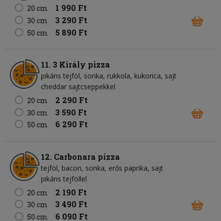
1 990 Ft
20 cm
3 290 Ft
30 cm
5 890 Ft
50 cm
11. 3 Király pizza
pikáns tejföl
sonka
rukkola
kukorica
sajt
cheddar sajtcseppekkel
2 290 Ft
20 cm
3 590 Ft
30 cm
6 290 Ft
50 cm
12. Carbonara pizza
tejföl
bacon
sonka
erős paprika
sajt
pikáns tejföllel
2 190 Ft
20 cm
3 490 Ft
30 cm
6 090 Ft
50 cm