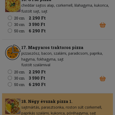
cheddar sajtos alap
csirkemell
lilahagyma
kukorica
füstölt sajt
sajt
2 290 Ft
20 cm
3 590 Ft
30 cm
6 290 Ft
50 cm
17. Magyaros traktoros pizza
pizzaszósz
bacon
szalámi
paradicsom
paprika
hagyma
fokhagyma
sajt
füstölt szalámival
2 290 Ft
20 cm
3 590 Ft
30 cm
6 290 Ft
50 cm
18. Négy évszak pizza 1.
sajtmártás
parasztsonka
roston sült csirkemell
paprikás szalámi
kukorica
póréhagyma
sajt