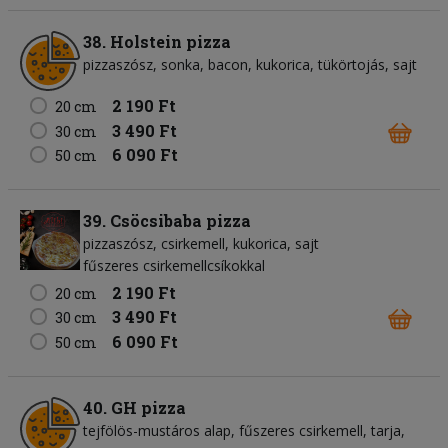
38. Holstein pizza
pizzaszósz
sonka
bacon
kukorica
tükörtojás
sajt
2 190 Ft
20 cm
3 490 Ft
30 cm
6 090 Ft
50 cm
39. Csöcsibaba pizza
pizzaszósz
csirkemell
kukorica
sajt
fűszeres csirkemellcsíkokkal
2 190 Ft
20 cm
3 490 Ft
30 cm
6 090 Ft
50 cm
40. GH pizza
tejfölös-mustáros alap
fűszeres csirkemell
tarja