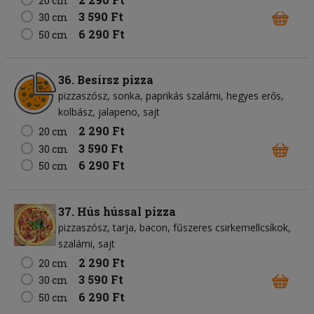
20 cm
3 590 Ft
30 cm
6 290 Ft
50 cm
36. Besírsz pizza
pizzaszósz
sonka
paprikás szalámi
hegyes erős
kolbász
jalapeno
sajt
2 290 Ft
20 cm
3 590 Ft
30 cm
6 290 Ft
50 cm
37. Hús hússal pizza
pizzaszósz
tarja
bacon
fűszeres csirkemellcsíkok
szalámi
sajt
2 290 Ft
20 cm
3 590 Ft
30 cm
6 290 Ft
50 cm