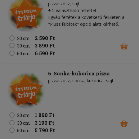
pizzaszósz
sajt
+ 5 választható feltéttel
Egyéb feltétek a következő felületen a
"Plusz feltétek" opció alatt kérhető.
2 590 Ft
20 cm
3 890 Ft
30 cm
6 590 Ft
50 cm
6. Sonka-kukorica pizza
pizzaszósz
sonka
kukorica
sajt
1 890 Ft
20 cm
3 190 Ft
30 cm
5 790 Ft
50 cm