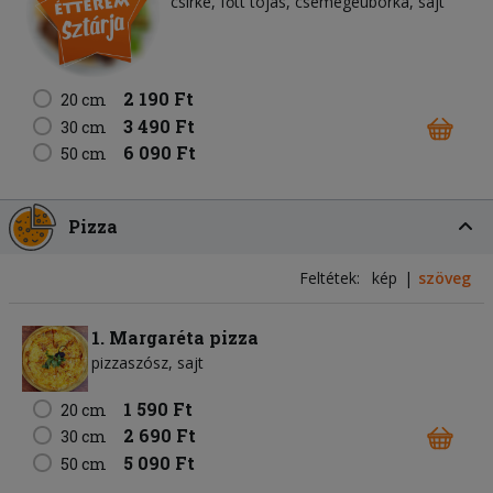
csirke
főtt tojás
csemegeuborka
sajt
2 190 Ft
20 cm
3 490 Ft
30 cm
6 090 Ft
50 cm
Pizza
Feltétek:
kép
szöveg
1. Margaréta pizza
pizzaszósz
sajt
1 590 Ft
20 cm
2 690 Ft
30 cm
5 090 Ft
50 cm