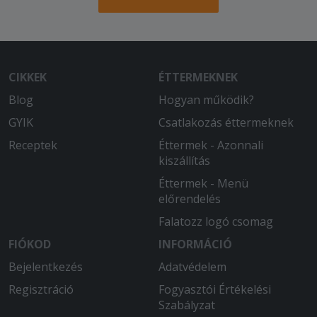
Nagyon finom volt a kaja.,gyors
kiszállítás! Kedves,aranyos pizzafutár!
2025-10-11 - :
Kifejezetten ízletes volt.
CIKKEK
ÉTTERMEKNEK
Blog
Hogyan működik?
2025-08-18 - János:
.
GYIK
Csatlakozás éttermeknek
Receptek
Éttermek - Azonnali
kiszállítás
Éttermek - Menü
előrendelés
Falatozz logó csomag
FIÓKOD
INFORMÁCIÓ
Bejelentkezés
Adatvédelem
Regisztráció
Fogyasztói Értékelési
Szabályzat