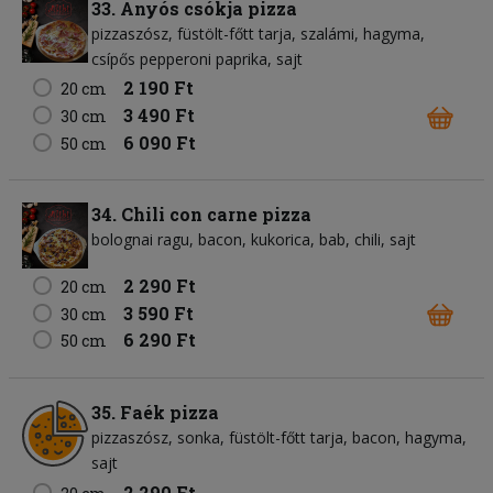
33. Anyós csókja pizza
pizzaszósz
füstölt-főtt tarja
szalámi
hagyma
csípős pepperoni paprika
sajt
2 190 Ft
20 cm
3 490 Ft
30 cm
6 090 Ft
50 cm
34. Chili con carne pizza
bolognai ragu
bacon
kukorica
bab
chili
sajt
2 290 Ft
20 cm
3 590 Ft
30 cm
6 290 Ft
50 cm
35. Faék pizza
pizzaszósz
sonka
füstölt-főtt tarja
bacon
hagyma
sajt
2 290 Ft