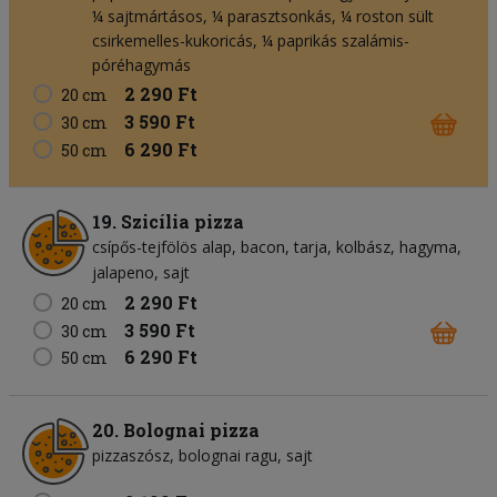
¼ sajtmártásos, ¼ parasztsonkás, ¼ roston sült
csirkemelles-kukoricás, ¼ paprikás szalámis-
póréhagymás
2 290 Ft
20 cm
3 590 Ft
30 cm
6 290 Ft
50 cm
19. Szicília pizza
csípős-tejfölös alap
bacon
tarja
kolbász
hagyma
jalapeno
sajt
2 290 Ft
20 cm
3 590 Ft
30 cm
6 290 Ft
50 cm
20. Bolognai pizza
pizzaszósz
bolognai ragu
sajt