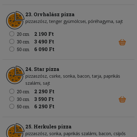
23. Orvhalász pizza
pizzaszósz
tenger gyümölcsei
póréhagyma
sajt
2 190 Ft
20 cm
3 490 Ft
30 cm
6 090 Ft
50 cm
24. Star pizza
pizzaszósz
csirke
sonka
bacon
tarja
paprikás
szalámi
sajt
2 290 Ft
20 cm
3 590 Ft
30 cm
6 290 Ft
50 cm
25. Herkules pizza
pizzaszósz
sonka
paprikás szalámi
bacon
csípős