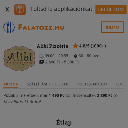
Töltsd le applikációnkat
X
LETÖLTÖM
BELÉPÉS
Alibi Pizzéria
4.8/5 (1000+)
09:00 - 20:55
60 - 80 perc
2 500 Ft - 5 000 Ft
AKCIÓK
SZÁLLÍTÁSI TERÜLETEK
FIZETÉSI MÓDOK
ISMER
Pizzák 3 méretben, már
1 490 Ft
-tól, frissensültek
2 890 Ft
-tól
Kiszállítás 11 órától
Étlap