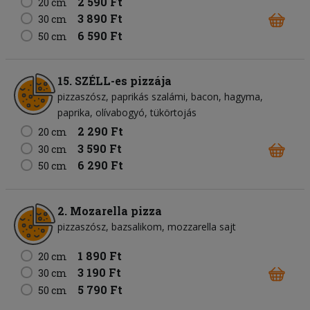
2 590 Ft
20 cm
3 890 Ft
30 cm
6 590 Ft
50 cm
15. SZÉLL-es pizzája
pizzaszósz
paprikás szalámi
bacon
hagyma
paprika
olívabogyó
tükörtojás
2 290 Ft
20 cm
3 590 Ft
30 cm
6 290 Ft
50 cm
2. Mozarella pizza
pizzaszósz
bazsalikom
mozzarella sajt
1 890 Ft
20 cm
3 190 Ft
30 cm
5 790 Ft
50 cm