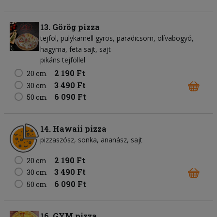
13. Görög pizza
tejföl
pulykamell gyros
paradicsom
olívabogyó
hagyma
feta sajt
sajt
pikáns tejföllel
2 190 Ft
20 cm
3 490 Ft
30 cm
6 090 Ft
50 cm
14. Hawaii pizza
pizzaszósz
sonka
ananász
sajt
2 190 Ft
20 cm
3 490 Ft
30 cm
6 090 Ft
50 cm
16. GYM pizza