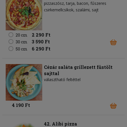
pizzaszósz
tarja
bacon
fűszeres
csirkemellcsíkok
szalámi
sajt
2 290 Ft
20 cm
3 590 Ft
30 cm
6 290 Ft
50 cm
Cézár saláta grillezett füstölt
sajttal
választható feltéttel
4 190 Ft
42. Alibi pizza