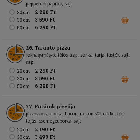
pepperoni paprika
sajt
2 290 Ft
20 cm
3 590 Ft
30 cm
6 290 Ft
50 cm
26. Taranto pizza
fokhagymás-tejfölös alap
sonka
tarja
füstölt sajt
sajt
2 290 Ft
20 cm
3 590 Ft
30 cm
6 290 Ft
50 cm
27. Futárok pizzája
pizzaszósz
sonka
bacon
roston sült csirke
főtt
tojás
csemegeuborka
sajt
2 190 Ft
20 cm
3 490 Ft
30 cm