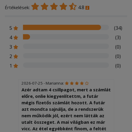
4.8
Értékelések:
5
(34)
4
(3)
3
(0)
2
(0)
1
(0)
2026-07-25 - Marianna:
Azér adtam 4 csillpagot, mert a számlát
előre, onlie kiegyenlítettm, a futár
mégis fizetős számlát hozott. A futár
azt mondta sajnálja, de a rendszerük
nem működik jól, ezért nem látták az
utalt összeget. A mai világban ez már
vicc. Az étel egyébként finom, a feltét