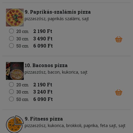
9. Paprikás-szalámis pizza
pizzaszósz
paprikás szalámi
sajt
2 190 Ft
20 cm
3 490 Ft
30 cm
6 090 Ft
50 cm
10. Baconos pizza
pizzaszósz
bacon
kukorica
sajt
2 190 Ft
20 cm
3 240 Ft
30 cm
6 090 Ft
50 cm
9. Fitness pizza
pizzaszósz
kukorica
brokkoli
paprika
feta sajt
sajt