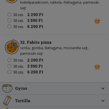
koktélparadicsom
rukkola
fokhagyma
parmezán
sajt
2 290 Ft
20 cm
3 590 Ft
30 cm
6 290 Ft
50 cm
32. Fabito pizza
sonka
gomba
lilahagyma
mozzarella sajt
parmezán sajt
2 290 Ft
20 cm
3 590 Ft
30 cm
6 290 Ft
50 cm
Gyros
Tortilla