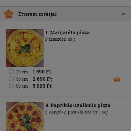
Étterem sztárjai
1. Margaréta pizza
pizzaszósz
sajt
1 590 Ft
20 cm
2 690 Ft
30 cm
5 090 Ft
50 cm
9. Paprikás-szalámis pizza
pizzaszósz
paprikás szalámi
sajt