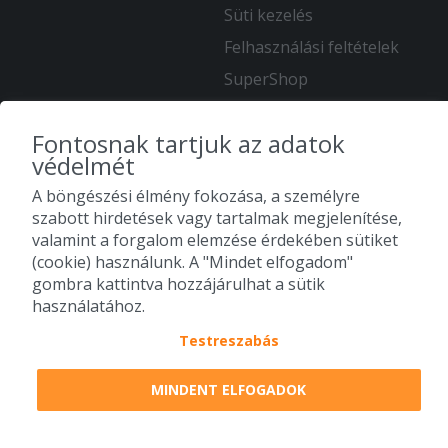
Süti kezelés
Felhasználási feltételek
SuperShop
Kapcsolat
Fontosnak tartjuk az adatok
Karrier
védelmét
KÖVESS MINKET
A böngészési élmény fokozása, a személyre
szabott hirdetések vagy tartalmak megjelenítése,
valamint a forgalom elemzése érdekében sütiket
(cookie) használunk. A "Mindet elfogadom"
gombra kattintva hozzájárulhat a sütik
használatához.
Testreszabás
MINDENT ELFOGADOK