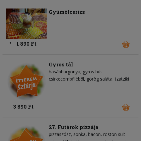
Gyümölcsrizs
1 890 Ft
*
Gyros tál
hasábburgonya
gyros hús
csirkecombfiléből
görög saláta
tzatziki
3 890 Ft
27. Futárok pizzája
pizzaszósz
sonka
bacon
roston sült