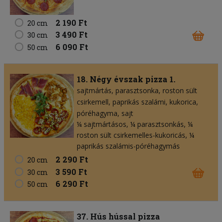
2 190 Ft
20 cm
3 490 Ft
30 cm
6 090 Ft
50 cm
18. Négy évszak pizza 1.
sajtmártás
parasztsonka
roston sült
csirkemell
paprikás szalámi
kukorica
póréhagyma
sajt
¼ sajtmártásos, ¼ parasztsonkás, ¼
roston sült csirkemelles-kukoricás, ¼
paprikás szalámis-póréhagymás
2 290 Ft
20 cm
3 590 Ft
30 cm
6 290 Ft
50 cm
37. Hús hússal pizza