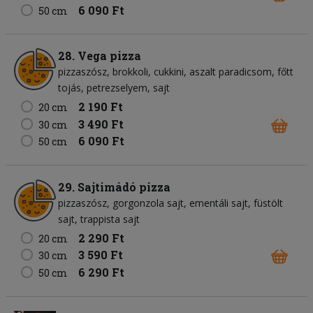
6 090 Ft
50 cm
28. Vega pizza
pizzaszósz
brokkoli
cukkini
aszalt paradicsom
főtt
tojás
petrezselyem
sajt
2 190 Ft
20 cm
3 490 Ft
30 cm
6 090 Ft
50 cm
29. Sajtimádó pizza
pizzaszósz
gorgonzola sajt
ementáli sajt
füstölt
sajt
trappista sajt
2 290 Ft
20 cm
3 590 Ft
30 cm
6 290 Ft
50 cm