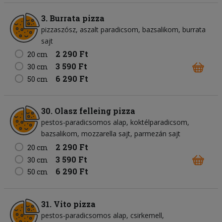
3. Burrata pizza
pizzaszósz
aszalt paradicsom
bazsalikom
burrata
sajt
2 290 Ft
20 cm
3 590 Ft
30 cm
6 290 Ft
50 cm
30. Olasz felleing pizza
pestos-paradicsomos alap
koktélparadicsom
bazsalikom
mozzarella sajt
parmezán sajt
2 290 Ft
20 cm
3 590 Ft
30 cm
6 290 Ft
50 cm
31. Vito pizza
pestos-paradicsomos alap
csirkemell