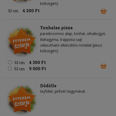
költségért)
4 200 Ft
32 cm
Tonhalas pizza
paradicsomos alap
tonhal
olívabogyó
lilahagyma
trappista sajt
választható elkészítési móddal (plusz
költségért)
4 300 Ft
32 cm
9 000 Ft
52 cm
Dödölle
tejföllel, pirított hagymával