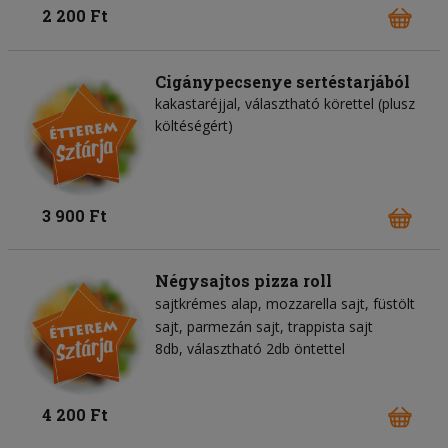
2 200 Ft
Cigánypecsenye sertéstarjából
kakastaréjjal, választható körettel (plusz
költéségért)
3 900 Ft
Négysajtos pizza roll
sajtkrémes alap
mozzarella sajt
füstölt
sajt
parmezán sajt
trappista sajt
8db, választható 2db öntettel
4 200 Ft