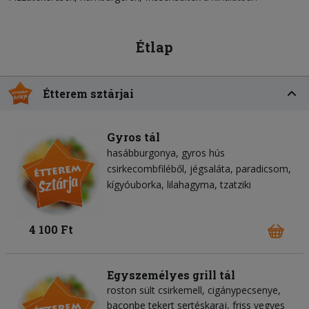
Étlap
Étterem sztárjai
Gyros tál
hasábburgonya
gyros hús
csirkecombfiléből
jégsaláta
paradicsom
kígyóuborka
lilahagyma
tzatziki
4 100 Ft
Egyszemélyes grill tál
roston sült csirkemell, cigánypecsenye,
baconbe tekert sertéskaraj, friss vegyes