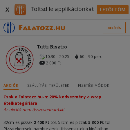
Töltsd le applikációnkat
X
LETÖLTÖM
BELÉPÉS
Tutti Bisztró
10:30 - 20:25
60 - 90 perc
2 000 Ft
AKCIÓK
SZÁLLÍTÁSI TERÜLETEK
FIZETÉSI MÓDOK
Csak a Falatozz.hu-n: 20% kedvezmény a wrap
ételkategóriára
Az akciók nem összevonhatóak!
32cm-es pizzák
2 400 Ft
-tól, 52cm-es pizzák
5 300 Ft
-tól
Pizzatekercsek, hamburgerek, frissensültek a kínálatban