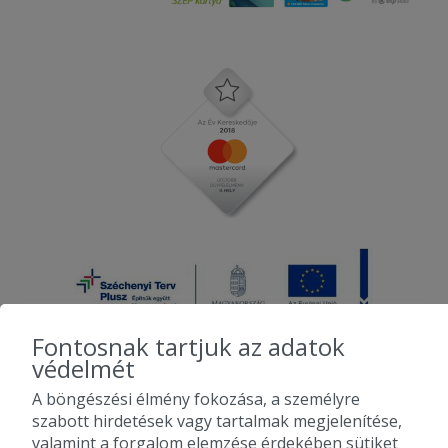
Fontosnak tartjuk az adatok
védelmét
A böngészési élmény fokozása, a személyre
2010-2026 Copyright - Falatozz.hu - Diston-line Kft.
szabott hirdetések vagy tartalmak megjelenítése,
valamint a forgalom elemzése érdekében sütiket