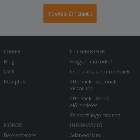
TOVÁBBI ÉTTERMEK
CIKKEK
ÉTTERMEKNEK
Blog
Hogyan működik?
GYIK
Csatlakozás éttermeknek
Receptek
Éttermek - Azonnali
kiszállítás
Éttermek - Menü
előrendelés
Falatozz logó csomag
FIÓKOD
INFORMÁCIÓ
Bejelentkezés
Adatvédelem