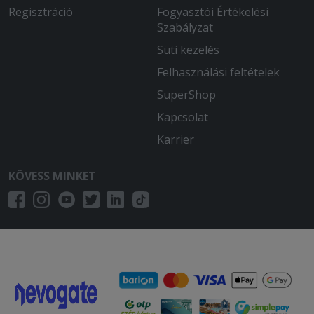
Regisztráció
Fogyasztói Értékelési
Szabályzat
Süti kezelés
Felhasználási feltételek
SuperShop
Kapcsolat
Karrier
KÖVESS MINKET