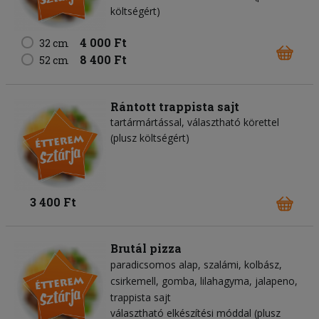
költségért)
4 000 Ft
32 cm
8 400 Ft
52 cm
Rántott trappista sajt
tartármártással, választható körettel
(plusz költségért)
3 400 Ft
Brutál pizza
paradicsomos alap
szalámi
kolbász
csirkemell
gomba
lilahagyma
jalapeno
trappista sajt
választható elkészítési móddal (plusz