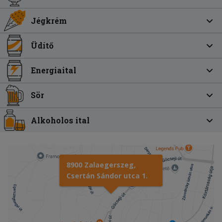
Jégkrém
Üdítő
Energiaital
Sör
Alkoholos ital
8900 Zalaegerszeg,
Csertán Sándor utca 1.