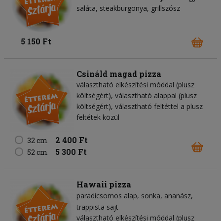
saláta, steakburgonya, grillszósz
5 150 Ft
Csináld magad pizza
választható elkészítési móddal (plusz
költségért), választható alappal (plusz
költségért), választható feltéttel a plusz
feltétek közül
2 400 Ft
32 cm
5 300 Ft
52 cm
Hawaii pizza
paradicsomos alap
sonka
ananász
trappista sajt
választható elkészítési móddal (plusz