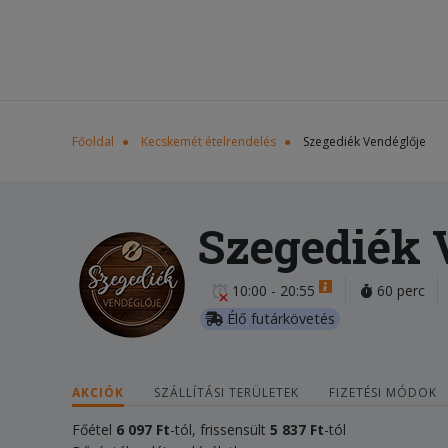
Főoldal
Kecskemét ételrendelés
Szegediék Vendéglője
Szegediék 
10:00 - 20:55
60 perc
Élő futárkövetés
AKCIÓK
SZÁLLÍTÁSI TERÜLETEK
FIZETÉSI MÓDOK
Főétel
6 097 Ft
-tól, frissensült
5 837 Ft
-tól