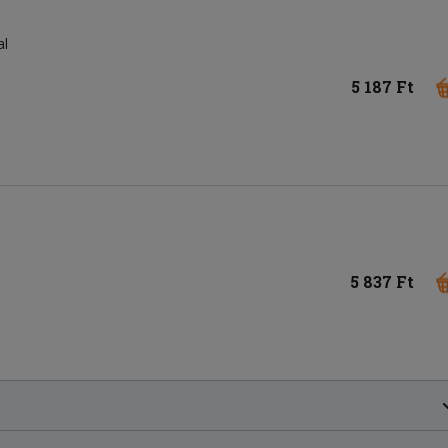
al
5 187 Ft
5 837 Ft