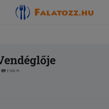
Vendéglője
3 500 Ft