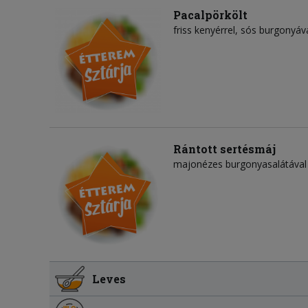
Pacalpörkölt
friss kenyérrel, sós burgonyáv
Rántott sertésmáj
majonézes burgonyasalátával
Leves