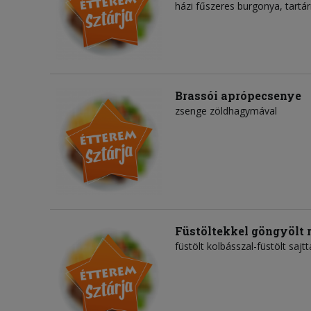
házi fűszeres burgonya, tartá
Brassói aprópecsenye
zsenge zöldhagymával
Füstöltekkel göngyölt r
füstölt kolbásszal-füstölt sajt