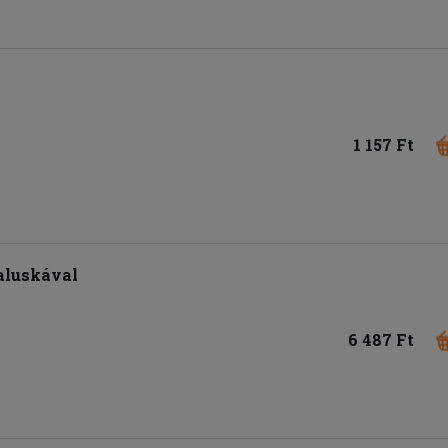
1 157 Ft
aluskával
6 487 Ft