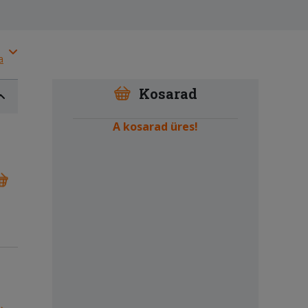
a
Kosarad
A kosarad üres!