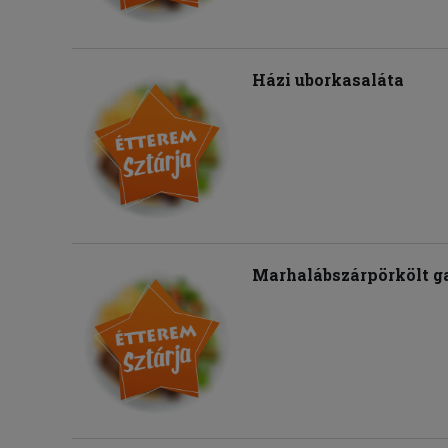
Házi uborkasaláta
Marhalábszárpörkölt g