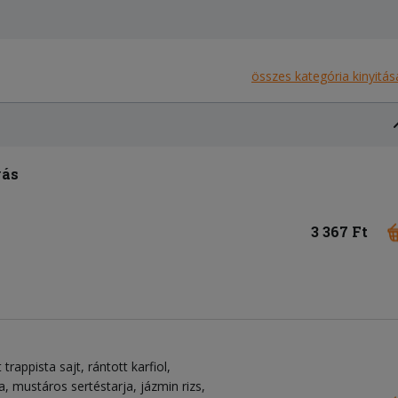
összes kategória kinyitás
yás
3 367 Ft
trappista sajt, rántott karfiol,
a, mustáros sertéstarja, jázmin rizs,