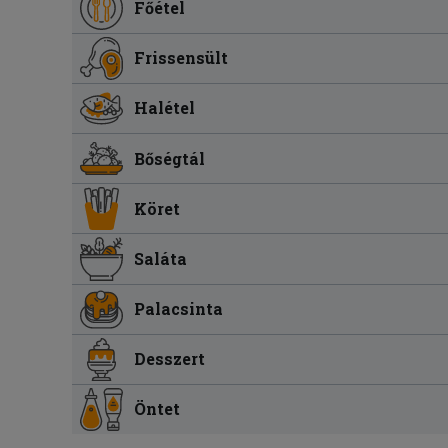
Főétel
Frissensült
Halétel
Bőségtál
Köret
Saláta
Palacsinta
Desszert
Öntet