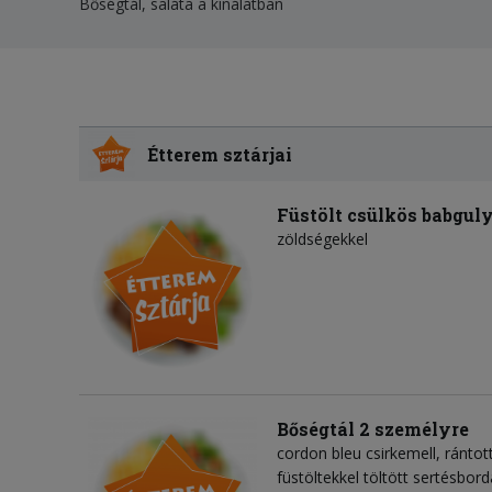
Bőségtál, saláta a kínálatban
Étterem sztárjai
Füstölt csülkös babgul
zöldségekkel
Bőségtál 2 személyre
cordon bleu csirkemell, rántott 
füstöltekkel töltött sertésbord