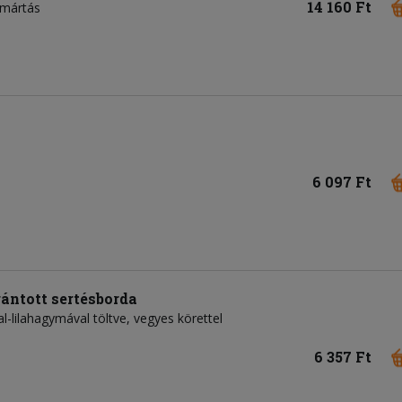
14 160 Ft
rmártás
6 097 Ft
ántott sertésborda
tal-lilahagymával töltve, vegyes körettel
6 357 Ft