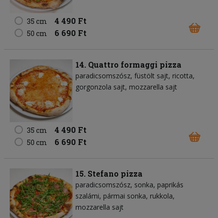
4 490 Ft
35 cm
6 690 Ft
50 cm
14. Quattro formaggi pizza
paradicsomszósz
füstölt sajt
ricotta
gorgonzola sajt
mozzarella sajt
4 490 Ft
35 cm
6 690 Ft
50 cm
15. Stefano pizza
paradicsomszósz
sonka
paprikás
szalámi
pármai sonka
rukkola
mozzarella sajt