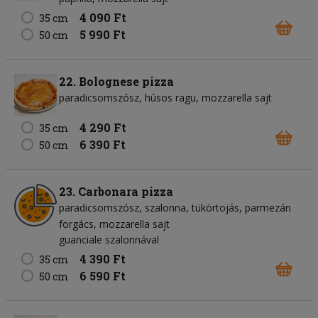
4 090 Ft
35 cm
5 990 Ft
50 cm
22. Bolognese pizza
paradicsomszósz
húsos ragu
mozzarella sajt
4 290 Ft
35 cm
6 390 Ft
50 cm
23. Carbonara pizza
paradicsomszósz
szalonna
tükörtojás
parmezán
forgács
mozzarella sajt
guanciale szalonnával
4 390 Ft
35 cm
6 590 Ft
50 cm