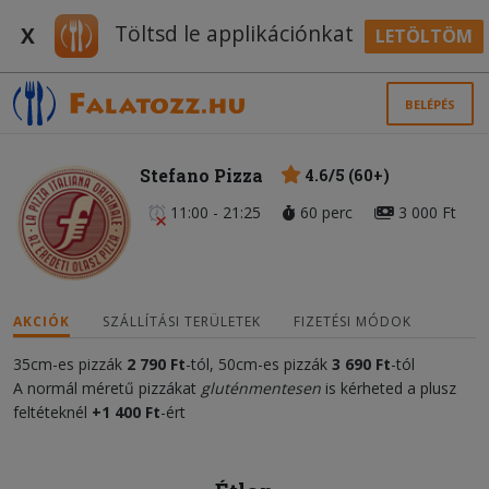
Töltsd le applikációnkat
X
LETÖLTÖM
BELÉPÉS
Stefano Pizza
4.6/5 (60+)
11:00 - 21:25
60 perc
3 000 Ft
AKCIÓK
SZÁLLÍTÁSI TERÜLETEK
FIZETÉSI MÓDOK
35cm-es pizzák
2 7
90 Ft
-tól, 50cm-es pizzák
3 6
90 Ft
-tól
A normál méretű pizzákat
gluténmentesen
is kérheted a plusz
feltéteknél
+1 400 Ft
-ért