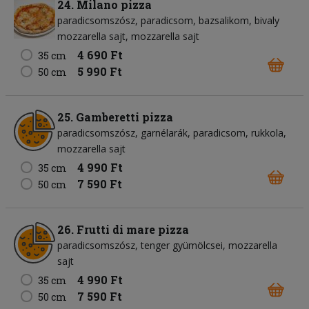
24. Milano pizza
paradicsomszósz
paradicsom
bazsalikom
bivaly
mozzarella sajt
mozzarella sajt
4 690 Ft
35 cm
5 990 Ft
50 cm
25. Gamberetti pizza
paradicsomszósz
garnélarák
paradicsom
rukkola
mozzarella sajt
4 990 Ft
35 cm
7 590 Ft
50 cm
26. Frutti di mare pizza
paradicsomszósz
tenger gyümölcsei
mozzarella
sajt
4 990 Ft
35 cm
7 590 Ft
50 cm