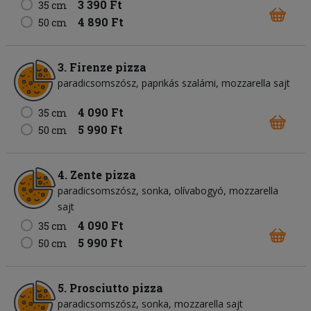
3 390 Ft
35 cm
4 890 Ft
50 cm
3. Firenze pizza
paradicsomszósz
paprikás szalámi
mozzarella sajt
4 090 Ft
35 cm
5 990 Ft
50 cm
4. Zente pizza
paradicsomszósz
sonka
olívabogyó
mozzarella
sajt
4 090 Ft
35 cm
5 990 Ft
50 cm
5. Prosciutto pizza
paradicsomszósz
sonka
mozzarella sajt