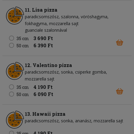
11. Lisa pizza
paradicsomszósz
szalonna
vöröshagyma
fokhagyma
mozzarella sajt
guanciale szalonnával
3 690 Ft
35 cm
6 390 Ft
50 cm
12. Valentino pizza
paradicsomszósz
sonka
csiperke gomba
mozzarella sajt
4 190 Ft
35 cm
6 090 Ft
50 cm
13. Hawaii pizza
paradicsomszósz
sonka
ananász
mozzarella sajt
4 190 Ft
35 cm