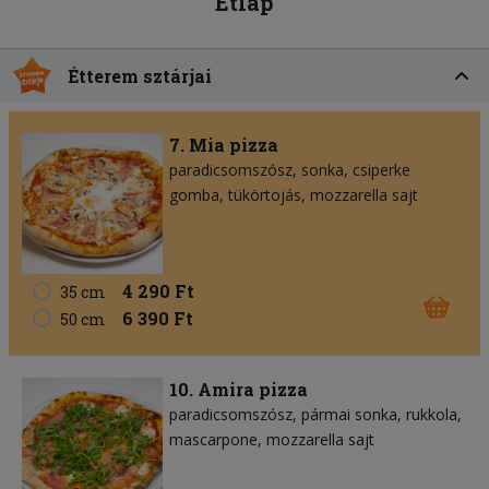
Étlap
Étterem sztárjai
7. Mia pizza
paradicsomszósz
sonka
csiperke
gomba
tükörtojás
mozzarella sajt
4 290 Ft
35 cm
6 390 Ft
50 cm
10. Amira pizza
paradicsomszósz
pármai sonka
rukkola
mascarpone
mozzarella sajt