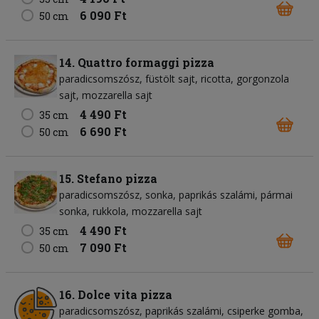
6 090 Ft
50 cm
14. Quattro formaggi pizza
paradicsomszósz
füstölt sajt
ricotta
gorgonzola
sajt
mozzarella sajt
4 490 Ft
35 cm
6 690 Ft
50 cm
15. Stefano pizza
paradicsomszósz
sonka
paprikás szalámi
pármai
sonka
rukkola
mozzarella sajt
4 490 Ft
35 cm
7 090 Ft
50 cm
16. Dolce vita pizza
paradicsomszósz
paprikás szalámi
csiperke gomba