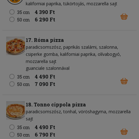
kaliforniai paprika
tükörtojás
mozzarella sajt
4 390 Ft
35 cm
6 290 Ft
50 cm
17. Róma pizza
paradicsomszósz
paprikás szalámi
szalonna
csiperke gomba
kaliforniai paprika
olívabogyó
mozzarella sajt
guanciale szalonnával
4 490 Ft
35 cm
7 090 Ft
50 cm
18. Tonno cippola pizza
paradicsomszósz
tonhal
vöröshagyma
mozzarella
sajt
4 490 Ft
35 cm
6 790 Ft
50 cm