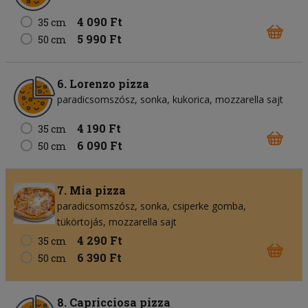
4 090 Ft
35 cm
5 990 Ft
50 cm
6. Lorenzo pizza
paradicsomszósz
sonka
kukorica
mozzarella sajt
4 190 Ft
35 cm
6 090 Ft
50 cm
7. Mia pizza
paradicsomszósz
sonka
csiperke gomba
tükörtojás
mozzarella sajt
4 290 Ft
35 cm
6 390 Ft
50 cm
8. Capricciosa pizza