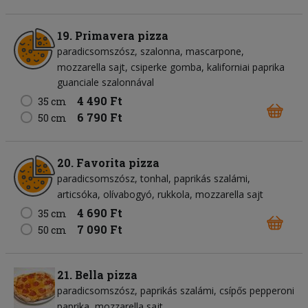
19. Primavera pizza
paradicsomszósz
szalonna
mascarpone
mozzarella sajt
csiperke gomba
kaliforniai paprika
guanciale szalonnával
4 490 Ft
35 cm
6 790 Ft
50 cm
20. Favorita pizza
paradicsomszósz
tonhal
paprikás szalámi
articsóka
olívabogyó
rukkola
mozzarella sajt
4 690 Ft
35 cm
7 090 Ft
50 cm
21. Bella pizza
paradicsomszósz
paprikás szalámi
csípős pepperoni
paprika
mozzarella sajt