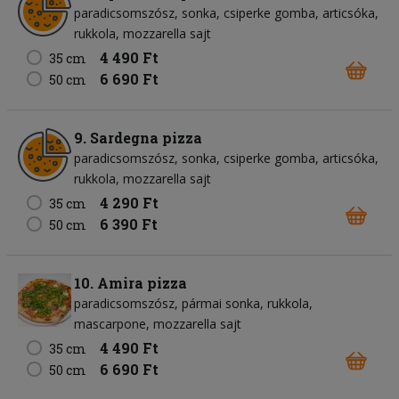
paradicsomszósz
sonka
csiperke gomba
articsóka
rukkola
mozzarella sajt
4 490 Ft
35 cm
6 690 Ft
50 cm
9. Sardegna pizza
paradicsomszósz
sonka
csiperke gomba
articsóka
rukkola
mozzarella sajt
4 290 Ft
35 cm
6 390 Ft
50 cm
10. Amira pizza
paradicsomszósz
pármai sonka
rukkola
mascarpone
mozzarella sajt
4 490 Ft
35 cm
6 690 Ft
50 cm