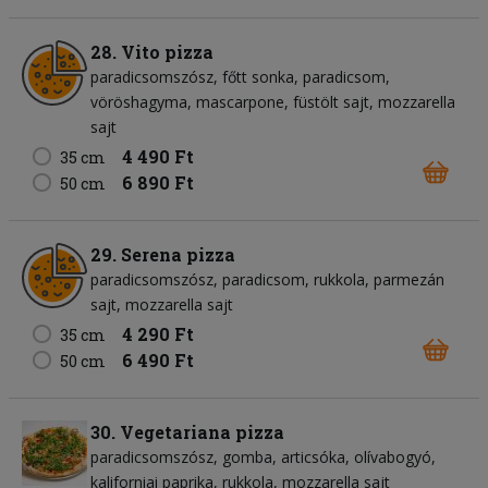
28. Vito pizza
paradicsomszósz
főtt sonka
paradicsom
vöröshagyma
mascarpone
füstölt sajt
mozzarella
sajt
4 490 Ft
35 cm
6 890 Ft
50 cm
29. Serena pizza
paradicsomszósz
paradicsom
rukkola
parmezán
sajt
mozzarella sajt
4 290 Ft
35 cm
6 490 Ft
50 cm
30. Vegetariana pizza
paradicsomszósz
gomba
articsóka
olívabogyó
kaliforniai paprika
rukkola
mozzarella sajt