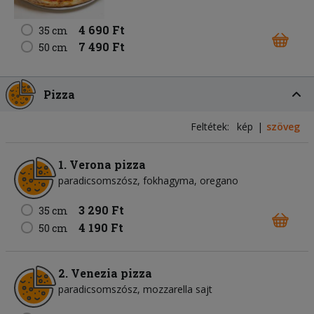
4 690 Ft
35 cm
7 490 Ft
50 cm
Pizza
Feltétek:
kép
szöveg
1. Verona pizza
paradicsomszósz
fokhagyma
oregano
3 290 Ft
35 cm
4 190 Ft
50 cm
2. Venezia pizza
paradicsomszósz
mozzarella sajt