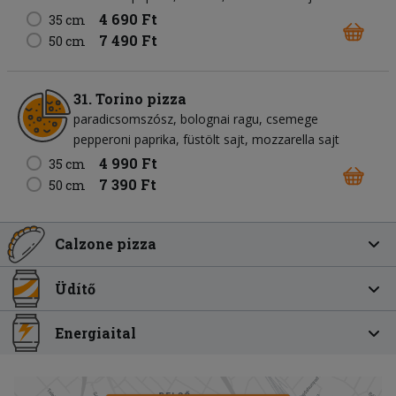
4 690 Ft
35 cm
7 490 Ft
50 cm
31. Torino pizza
paradicsomszósz
bolognai ragu
csemege
pepperoni paprika
füstölt sajt
mozzarella sajt
4 990 Ft
35 cm
7 390 Ft
50 cm
Calzone pizza
Üdítő
Energiaital