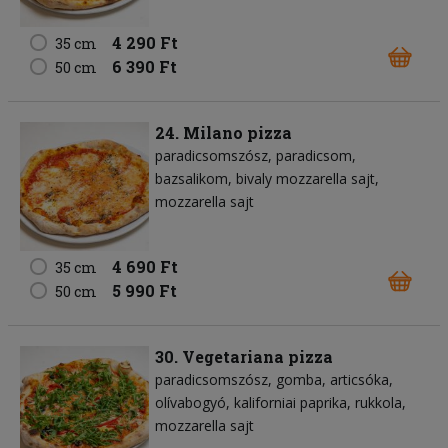
4 290 Ft
35 cm
6 390 Ft
50 cm
24. Milano pizza
paradicsomszósz
paradicsom
bazsalikom
bivaly mozzarella sajt
mozzarella sajt
4 690 Ft
35 cm
5 990 Ft
50 cm
30. Vegetariana pizza
paradicsomszósz
gomba
articsóka
olívabogyó
kaliforniai paprika
rukkola
mozzarella sajt