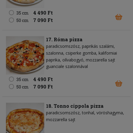
4 490 Ft
35 cm
7 090 Ft
50 cm
17. Róma pizza
paradicsomszósz
paprikás szalámi
szalonna
csiperke gomba
kaliforniai
paprika
olívabogyó
mozzarella sajt
guanciale szalonnával
4 490 Ft
35 cm
7 090 Ft
50 cm
18. Tonno cippola pizza
paradicsomszósz
tonhal
vöröshagyma
mozzarella sajt