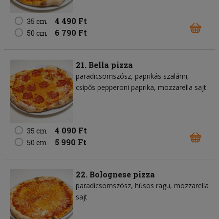
4 490 Ft
35 cm
6 790 Ft
50 cm
21. Bella pizza
paradicsomszósz
paprikás szalámi
csípős pepperoni paprika
mozzarella sajt
4 090 Ft
35 cm
5 990 Ft
50 cm
22. Bolognese pizza
paradicsomszósz
húsos ragu
mozzarella
sajt