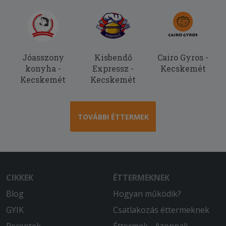
Jóasszony
Kisbendő
Cairo Gyros -
konyha -
Expressz -
Kecskemét
Kecskemét
Kecskemét
TOVÁBBI ÉTTERMEK
CIKKEK
ÉTTERMEKNEK
Blog
Hogyan működik?
GYIK
Csatlakozás éttermeknek