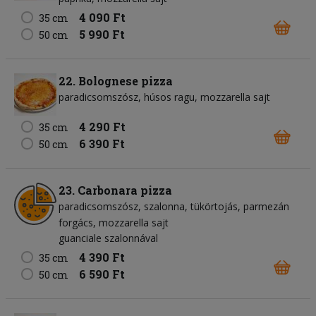
4 090 Ft
35 cm
5 990 Ft
50 cm
22. Bolognese pizza
paradicsomszósz
húsos ragu
mozzarella sajt
4 290 Ft
35 cm
6 390 Ft
50 cm
23. Carbonara pizza
paradicsomszósz
szalonna
tükörtojás
parmezán
forgács
mozzarella sajt
guanciale szalonnával
4 390 Ft
35 cm
6 590 Ft
50 cm