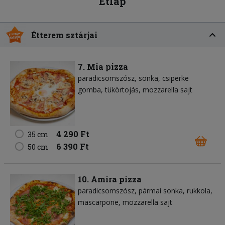
Étlap
Étterem sztárjai
7. Mia pizza
paradicsomszósz
sonka
csiperke
gomba
tükörtojás
mozzarella sajt
4 290 Ft
35 cm
6 390 Ft
50 cm
10. Amira pizza
paradicsomszósz
pármai sonka
rukkola
mascarpone
mozzarella sajt