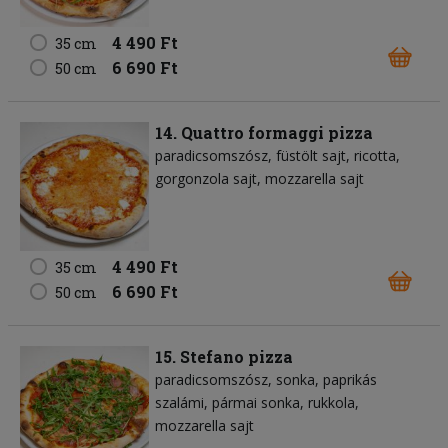
4 490 Ft
35 cm
6 690 Ft
50 cm
14. Quattro formaggi pizza
paradicsomszósz
füstölt sajt
ricotta
gorgonzola sajt
mozzarella sajt
4 490 Ft
35 cm
6 690 Ft
50 cm
15. Stefano pizza
paradicsomszósz
sonka
paprikás
szalámi
pármai sonka
rukkola
mozzarella sajt