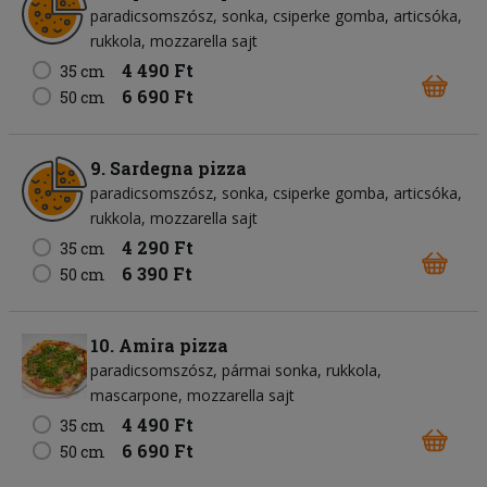
paradicsomszósz
sonka
csiperke gomba
articsóka
rukkola
mozzarella sajt
4 490 Ft
35 cm
6 690 Ft
50 cm
9. Sardegna pizza
paradicsomszósz
sonka
csiperke gomba
articsóka
rukkola
mozzarella sajt
4 290 Ft
35 cm
6 390 Ft
50 cm
10. Amira pizza
paradicsomszósz
pármai sonka
rukkola
mascarpone
mozzarella sajt
4 490 Ft
35 cm
6 690 Ft
50 cm