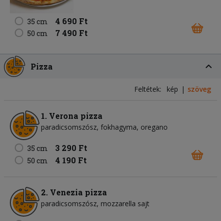
4 690 Ft
35 cm
7 490 Ft
50 cm
Pizza
Feltétek:
kép
szöveg
1. Verona pizza
paradicsomszósz
fokhagyma
oregano
3 290 Ft
35 cm
4 190 Ft
50 cm
2. Venezia pizza
paradicsomszósz
mozzarella sajt