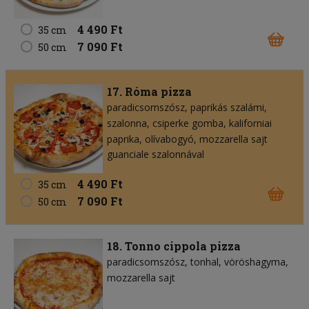
4 490 Ft
35 cm
7 090 Ft
50 cm
17. Róma pizza
paradicsomszósz
paprikás szalámi
szalonna
csiperke gomba
kaliforniai
paprika
olívabogyó
mozzarella sajt
guanciale szalonnával
4 490 Ft
35 cm
7 090 Ft
50 cm
18. Tonno cippola pizza
paradicsomszósz
tonhal
vöröshagyma
mozzarella sajt