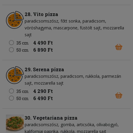
28. Vito pizza
paradicsomszósz
főtt sonka
paradicsom
vöröshagyma
mascarpone
füstölt sajt
mozzarella
sajt
4 490 Ft
35 cm
6 890 Ft
50 cm
29. Serena pizza
paradicsomszósz
paradicsom
rukkola
parmezán
sajt
mozzarella sajt
4 290 Ft
35 cm
6 490 Ft
50 cm
30. Vegetariana pizza
paradicsomszósz
gomba
articsóka
olívabogyó
kaliforniai paprika
rukkola
mozzarella sajt