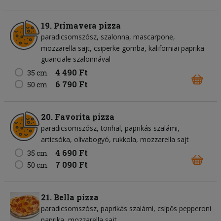
19. Primavera pizza
paradicsomszósz
szalonna
mascarpone
mozzarella sajt
csiperke gomba
kaliforniai paprika
guanciale szalonnával
4 490 Ft
35 cm
6 790 Ft
50 cm
20. Favorita pizza
paradicsomszósz
tonhal
paprikás szalámi
articsóka
olívabogyó
rukkola
mozzarella sajt
4 690 Ft
35 cm
7 090 Ft
50 cm
21. Bella pizza
paradicsomszósz
paprikás szalámi
csípős pepperoni
paprika
mozzarella sajt