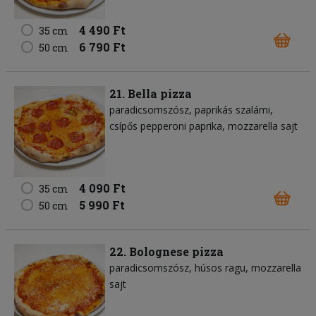
4 490 Ft
35 cm
6 790 Ft
50 cm
21. Bella pizza
paradicsomszósz
paprikás szalámi
csípős pepperoni paprika
mozzarella sajt
4 090 Ft
35 cm
5 990 Ft
50 cm
22. Bolognese pizza
paradicsomszósz
húsos ragu
mozzarella
sajt