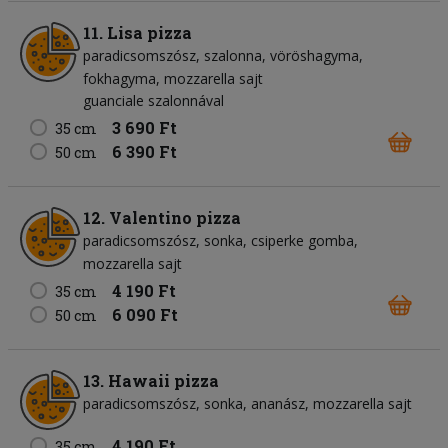
11. Lisa pizza
paradicsomszósz
szalonna
vöröshagyma
fokhagyma
mozzarella sajt
guanciale szalonnával
3 690 Ft
35 cm
6 390 Ft
50 cm
12. Valentino pizza
paradicsomszósz
sonka
csiperke gomba
mozzarella sajt
4 190 Ft
35 cm
6 090 Ft
50 cm
13. Hawaii pizza
paradicsomszósz
sonka
ananász
mozzarella sajt
4 190 Ft
35 cm