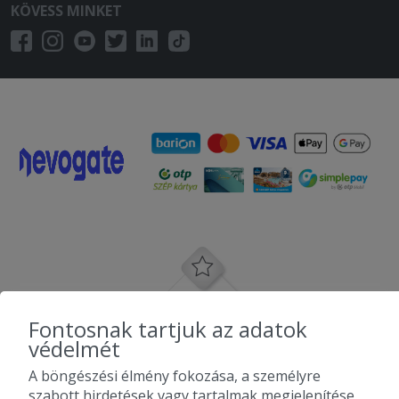
KÖVESS MINKET
Fontosnak tartjuk az adatok
védelmét
A böngészési élmény fokozása, a személyre
szabott hirdetések vagy tartalmak megjelenítése,