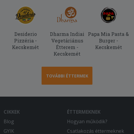
Desiderio
Dharma Indiai
Papa Mia Pasta &
Pizzéria -
Vegetáriánus
Burger -
Kecskemét
Étterem -
Kecskemét
Kecskemét
TOVÁBBI ÉTTERMEK
CIKKEK
ÉTTERMEKNEK
Blog
Hogyan működik?
GYIK
Csatlakozás éttermeknek