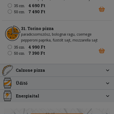
4 690 Ft
35 cm
7 490 Ft
50 cm
31. Torino pizza
paradicsomszósz
bolognai ragu
csemege
pepperoni paprika
füstölt sajt
mozzarella sajt
4 990 Ft
35 cm
7 390 Ft
50 cm
Calzone pizza
Üdítő
Energiaital