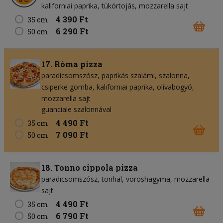
kaliforniai paprika
tükörtojás
mozzarella sajt
4 390 Ft
35 cm
6 290 Ft
50 cm
17. Róma pizza
paradicsomszósz
paprikás szalámi
szalonna
csiperke gomba
kaliforniai paprika
olívabogyó
mozzarella sajt
guanciale szalonnával
4 490 Ft
35 cm
7 090 Ft
50 cm
18. Tonno cippola pizza
paradicsomszósz
tonhal
vöröshagyma
mozzarella
sajt
4 490 Ft
35 cm
6 790 Ft
50 cm