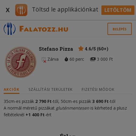
Töltsd le applikációnkat
X
LETÖLTÖM
BELÉPÉS
Stefano Pizza
4.6/5 (60+)
Zárva
60 perc
3 000 Ft
AKCIÓK
SZÁLLÍTÁSI TERÜLETEK
FIZETÉSI MÓDOK
35cm-es pizzák
2 7
90 Ft
-tól, 50cm-es pizzák
3 6
90 Ft
-tól
A normál méretű pizzákat
gluténmentesen
is kérheted a plusz
feltéteknél
+1 400 Ft
-ért