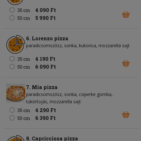
4 090 Ft
35 cm
5 990 Ft
50 cm
6. Lorenzo pizza
paradicsomszósz
sonka
kukorica
mozzarella sajt
4 190 Ft
35 cm
6 090 Ft
50 cm
7. Mia pizza
paradicsomszósz
sonka
csiperke gomba
tükörtojás
mozzarella sajt
4 290 Ft
35 cm
6 390 Ft
50 cm
8. Capricciosa pizza