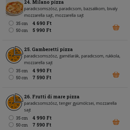
24. Milano pizza
paradicsomszósz
paradicsom
bazsalikom
bivaly
mozzarella sajt
mozzarella sajt
4 690 Ft
35 cm
5 990 Ft
50 cm
25. Gamberetti pizza
paradicsomszósz
garnélarák
paradicsom
rukkola
mozzarella sajt
4 990 Ft
35 cm
7 590 Ft
50 cm
26. Frutti di mare pizza
paradicsomszósz
tenger gyümölcsei
mozzarella
sajt
4 990 Ft
35 cm
7 590 Ft
50 cm