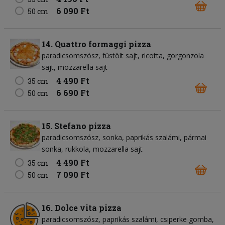
6 090 Ft
50 cm
14. Quattro formaggi pizza
paradicsomszósz
füstölt sajt
ricotta
gorgonzola
sajt
mozzarella sajt
4 490 Ft
35 cm
6 690 Ft
50 cm
15. Stefano pizza
paradicsomszósz
sonka
paprikás szalámi
pármai
sonka
rukkola
mozzarella sajt
4 490 Ft
35 cm
7 090 Ft
50 cm
16. Dolce vita pizza
paradicsomszósz
paprikás szalámi
csiperke gomba