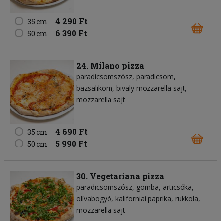
4 290 Ft
35 cm
6 390 Ft
50 cm
24. Milano pizza
paradicsomszósz
paradicsom
bazsalikom
bivaly mozzarella sajt
mozzarella sajt
4 690 Ft
35 cm
5 990 Ft
50 cm
30. Vegetariana pizza
paradicsomszósz
gomba
articsóka
olívabogyó
kaliforniai paprika
rukkola
mozzarella sajt