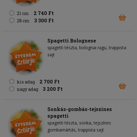
2 740 Ft
21 cm
3 300 Ft
28 cm
Spagetti Bolognese
spagetti tészta
bolognai ragu
trappista
sajt
2 700 Ft
kis adag
3 200 Ft
nagy adag
Sonkás-gombás-tejszínes
spagetti
spagetti tészta
sonka
tejszínes
gombamártás
trappista sajt