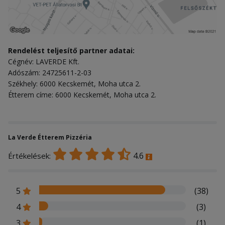
Rendelést teljesítő partner adatai:
Cégnév: LAVERDE Kft.
Adószám: 24725611-2-03
Székhely: 6000 Kecskemét, Moha utca 2.
Étterem címe: 6000 Kecskemét, Moha utca 2.
La Verde Étterem Pizzéria
4.6
Értékelések:
5
(38)
4
(3)
3
(1)