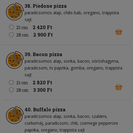
38. Piedone pizza
paradicsomos alap
chilis bab
oregano
trappista
sajt
2 420 Ft
21 cm
2 900 Ft
28 cm
39. Bacon pizza
paradicsomos alap
sonka
bacon
vöröshagyma
paradicsom
tv paprika
gomba
oregano
trappista
sajt
2 820 Ft
21 cm
3 300 Ft
28 cm
40. Buffalo pizza
paradicsomos alap
sonka
bacon
szalámi
csirkemáj
paradicsom
chili
csemege pepperoni
paprika
oregano
trappista sajt