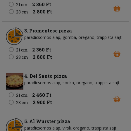
2 360 Ft
21 cm
2 800 Ft
28 cm
3. Piomentese pizza
paradicsomos alap
gomba
oregano
trappista sajt
2 360 Ft
21 cm
2 800 Ft
28 cm
4. Del Santo pizza
paradicsomos alap
sonka
oregano
trappista sajt
2 460 Ft
21 cm
2 900 Ft
28 cm
5. Al Wurster pizza
paradicsomos alap
virsli
oregano
trappista sajt