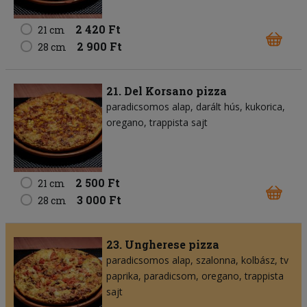
2 420 Ft
21 cm
2 900 Ft
28 cm
21. Del Korsano pizza
paradicsomos alap
darált hús
kukorica
oregano
trappista sajt
2 500 Ft
21 cm
3 000 Ft
28 cm
23. Ungherese pizza
paradicsomos alap
szalonna
kolbász
tv
paprika
paradicsom
oregano
trappista
sajt