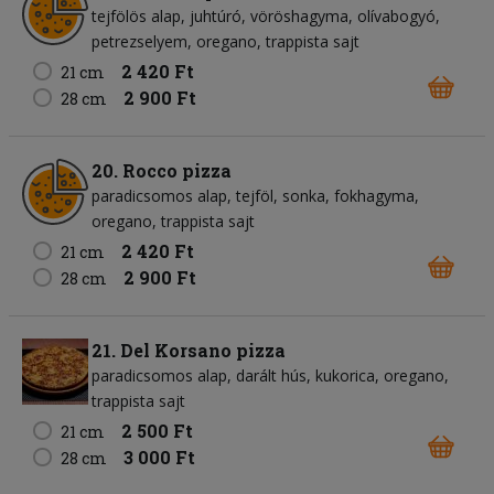
tejfölös alap
juhtúró
vöröshagyma
olívabogyó
petrezselyem
oregano
trappista sajt
2 420 Ft
21 cm
2 900 Ft
28 cm
20. Rocco pizza
paradicsomos alap
tejföl
sonka
fokhagyma
oregano
trappista sajt
2 420 Ft
21 cm
2 900 Ft
28 cm
21. Del Korsano pizza
paradicsomos alap
darált hús
kukorica
oregano
trappista sajt
2 500 Ft
21 cm
3 000 Ft
28 cm