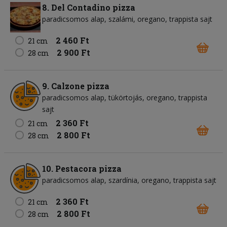
8. Del Contadino pizza
paradicsomos alap
szalámi
oregano
trappista sajt
2 460 Ft
21 cm
2 900 Ft
28 cm
9. Calzone pizza
paradicsomos alap
tükörtojás
oregano
trappista
sajt
2 360 Ft
21 cm
2 800 Ft
28 cm
10. Pestacora pizza
paradicsomos alap
szardínia
oregano
trappista sajt
2 360 Ft
21 cm
2 800 Ft
28 cm