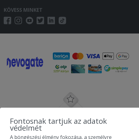
KÖVESS MINKET
Fontosnak tartjuk az adatok
védelmét
A böngészési élmény fokozása, a személyre