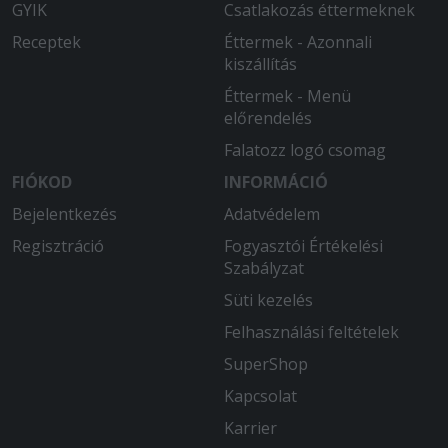
Kedves kézbesitö.
GYIK
Csatlakozás éttermeknek
Receptek
Éttermek - Azonnali
2025-09-04 - György:
kiszállítás
GYORS, FRISS ÉS VÁSÁRLÓBARÁT
ÉTTEREM FINOM ÉTELEK
Éttermek - Menü
előrendelés
2025-08-13 - László:
Falatozz logó csomag
Nem kaptuk meg a nagy adag
FIÓKOD
pizzaszószt, amit kiegészítésként
INFORMÁCIÓ
kértünk.
Bejelentkezés
Adatvédelem
Regisztráció
Fogyasztói Értékelési
Szabályzat
Süti kezelés
Felhasználási feltételek
SuperShop
Kapcsolat
Karrier