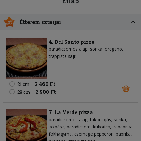
Étlap
Étterem sztárjai
4. Del Santo pizza
paradicsomos alap
sonka
oregano
trappista sajt
2 460 Ft
21 cm
2 900 Ft
28 cm
7. La Verde pizza
paradicsomos alap
tükörtojás
sonka
kolbász
paradicsom
kukorica
tv paprika
fokhagyma
csemege pepperoni paprika