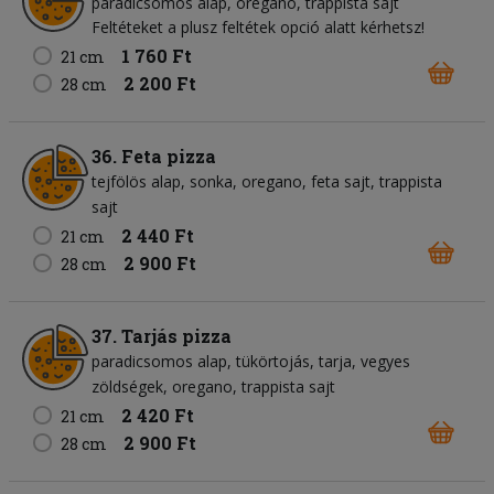
paradicsomos alap
oregano
trappista sajt
Feltéteket a plusz feltétek opció alatt kérhetsz!
1 760 Ft
21 cm
2 200 Ft
28 cm
36. Feta pizza
tejfölös alap
sonka
oregano
feta sajt
trappista
sajt
2 440 Ft
21 cm
2 900 Ft
28 cm
37. Tarjás pizza
paradicsomos alap
tükörtojás
tarja
vegyes
zöldségek
oregano
trappista sajt
2 420 Ft
21 cm
2 900 Ft
28 cm