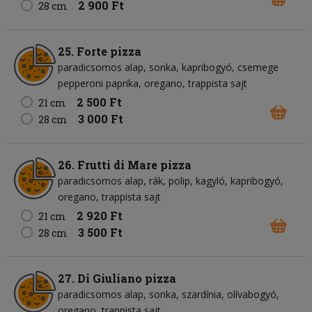
2 900 Ft
28 cm
25. Forte pizza
paradicsomos alap
sonka
kapribogyó
csemege
pepperoni paprika
oregano
trappista sajt
2 500 Ft
21 cm
3 000 Ft
28 cm
26. Frutti di Mare pizza
paradicsomos alap
rák
polip
kagyló
kapribogyó
oregano
trappista sajt
2 920 Ft
21 cm
3 500 Ft
28 cm
27. Di Giuliano pizza
paradicsomos alap
sonka
szardínia
olívabogyó
oregano
trappista sajt