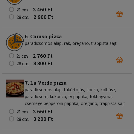
2 460 Ft
21 cm
2 900 Ft
28 cm
6. Caruso pizza
paradicsomos alap
rák
oregano
trappista sajt
2 760 Ft
21 cm
3 300 Ft
28 cm
7. La Verde pizza
paradicsomos alap
tükörtojás
sonka
kolbász
paradicsom
kukorica
tv paprika
fokhagyma
csemege pepperoni paprika
oregano
trappista sajt
2 660 Ft
21 cm
3 200 Ft
28 cm