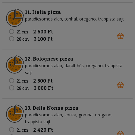
11. Italia pizza
paradicsomos alap
tonhal
oregano
trappista sajt
2 600 Ft
21 cm
3 100 Ft
28 cm
12. Bolognese pizza
paradicsomos alap
darált hús
oregano
trappista
sajt
2 500 Ft
21 cm
3 000 Ft
28 cm
13. Della Nonna pizza
paradicsomos alap
sonka
gomba
oregano
trappista sajt
2 420 Ft
21 cm