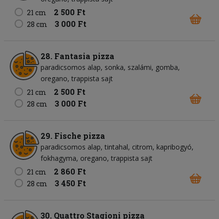
2 500 Ft
21 cm
3 000 Ft
28 cm
28. Fantasia pizza
paradicsomos alap
sonka
szalámi
gomba
oregano
trappista sajt
2 500 Ft
21 cm
3 000 Ft
28 cm
29. Fische pizza
paradicsomos alap
tintahal
citrom
kapribogyó
fokhagyma
oregano
trappista sajt
2 860 Ft
21 cm
3 450 Ft
28 cm
30. Quattro Stagioni pizza