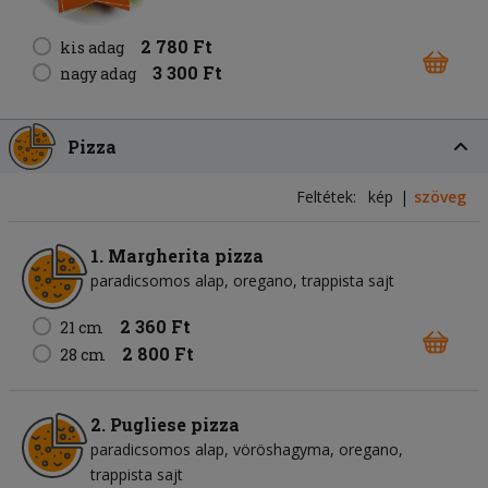
2 780 Ft
kis adag
3 300 Ft
nagy adag
Pizza
Feltétek:
kép
szöveg
1. Margherita pizza
paradicsomos alap
oregano
trappista sajt
2 360 Ft
21 cm
2 800 Ft
28 cm
2. Pugliese pizza
paradicsomos alap
vöröshagyma
oregano
trappista sajt