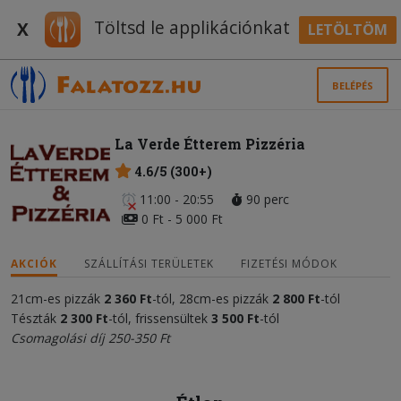
Töltsd le applikációnkat
X
LETÖLTÖM
BELÉPÉS
La Verde Étterem Pizzéria
4.6/5 (300+)
11:00 - 20:55
90 perc
0 Ft - 5 000 Ft
AKCIÓK
SZÁLLÍTÁSI TERÜLETEK
FIZETÉSI MÓDOK
21cm-es pizzák
2
3
60 Ft
-tól, 28cm-es pizzák
2 800 Ft
-tól
Tészták
2
300 Ft
-tól, frissensültek
3
500 Ft
-tól
Csomagolási díj 250-350 Ft