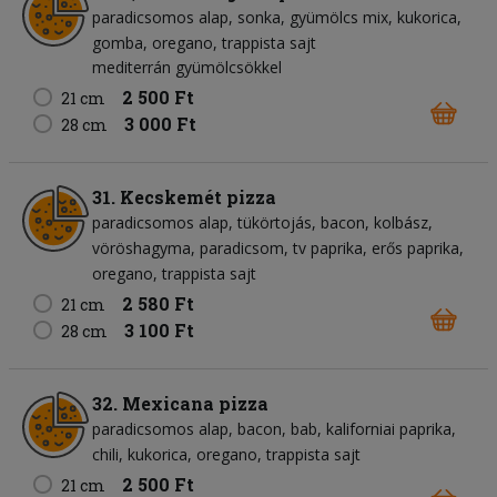
paradicsomos alap
sonka
gyümölcs mix
kukorica
gomba
oregano
trappista sajt
mediterrán gyümölcsökkel
2 500 Ft
21 cm
3 000 Ft
28 cm
31. Kecskemét pizza
paradicsomos alap
tükörtojás
bacon
kolbász
vöröshagyma
paradicsom
tv paprika
erős paprika
oregano
trappista sajt
2 580 Ft
21 cm
3 100 Ft
28 cm
32. Mexicana pizza
paradicsomos alap
bacon
bab
kaliforniai paprika
chili
kukorica
oregano
trappista sajt
2 500 Ft
21 cm