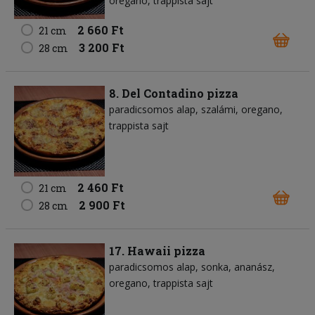
oregano
trappista sajt
2 660 Ft
21 cm
3 200 Ft
28 cm
8. Del Contadino pizza
paradicsomos alap
szalámi
oregano
trappista sajt
2 460 Ft
21 cm
2 900 Ft
28 cm
17. Hawaii pizza
paradicsomos alap
sonka
ananász
oregano
trappista sajt