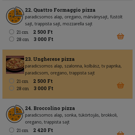
22. Quattro Formaggio pizza
paradicsomos alap
oregano
márványsajt
füstölt
sajt
trappista sajt
mozzarella sajt
2 500 Ft
21 cm
3 000 Ft
28 cm
23. Ungherese pizza
paradicsomos alap
szalonna
kolbász
tv paprika
paradicsom
oregano
trappista sajt
2 500 Ft
21 cm
3 000 Ft
28 cm
24. Broccolino pizza
paradicsomos alap
sonka
tükörtojás
brokkoli
oregano
trappista sajt
2 420 Ft
21 cm