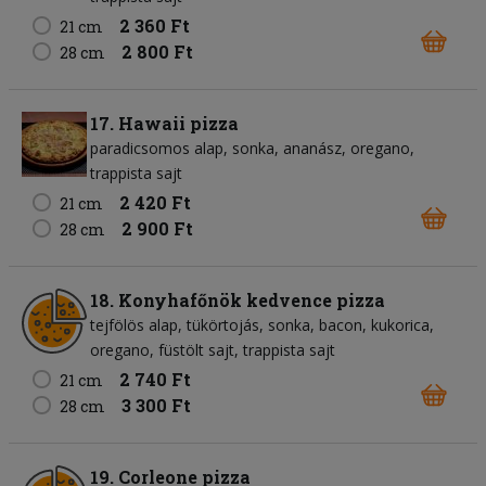
2 360 Ft
21 cm
2 800 Ft
28 cm
17. Hawaii pizza
paradicsomos alap
sonka
ananász
oregano
trappista sajt
2 420 Ft
21 cm
2 900 Ft
28 cm
18. Konyhafőnök kedvence pizza
tejfölös alap
tükörtojás
sonka
bacon
kukorica
oregano
füstölt sajt
trappista sajt
2 740 Ft
21 cm
3 300 Ft
28 cm
19. Corleone pizza