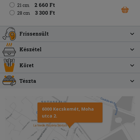
2 660 Ft
21 cm
3 300 Ft
28 cm
Frissensült
Készétel
Köret
Tészta
6000 Kecskemét, Moha
utca 2.