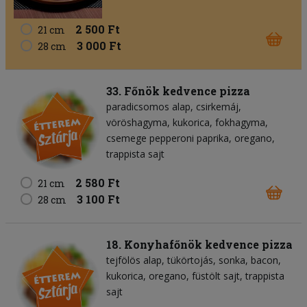
2 500 Ft
21 cm
3 000 Ft
28 cm
33. Főnök kedvence pizza
paradicsomos alap
csirkemáj
vöröshagyma
kukorica
fokhagyma
csemege pepperoni paprika
oregano
trappista sajt
2 580 Ft
21 cm
3 100 Ft
28 cm
18. Konyhafőnök kedvence pizza
tejfölös alap
tükörtojás
sonka
bacon
kukorica
oregano
füstölt sajt
trappista
sajt