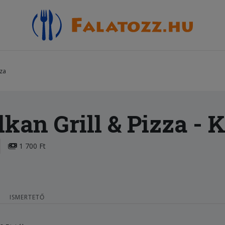
zza
kan Grill & Pizza
- 
1 700 Ft
ISMERTETŐ