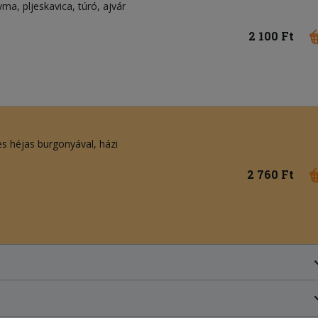
gyma
pljeskavica
túró
ajvár
2 100 Ft
res héjas burgonyával, házi
2 760 Ft