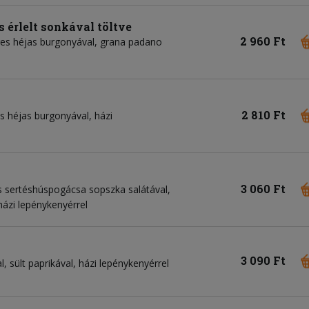
és érlelt sonkával töltve
2 960 Ft
eres héjas burgonyával, grana padano
2 810 Ft
s héjas burgonyával, házi
3 060 Ft
s sertéshúspogácsa sopszka salátával,
házi lepénykenyérrel
3 090 Ft
 sült paprikával, házi lepénykenyérrel