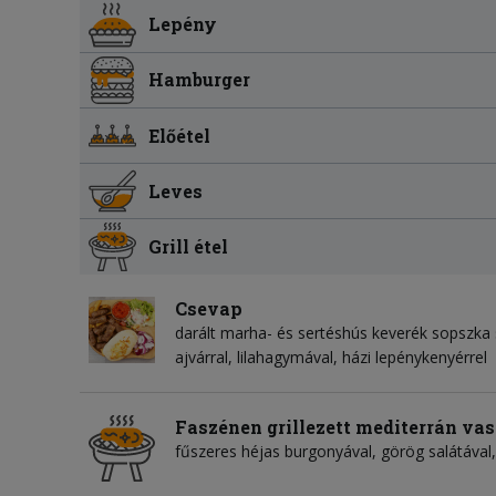
Lepény
Hamburger
Előétel
Leves
Grill étel
Csevap
darált marha- és sertéshús keverék sopszka 
ajvárral, lilahagymával, házi lepénykenyérrel
Faszénen grillezett mediterrán va
fűszeres héjas burgonyával, görög salátával,