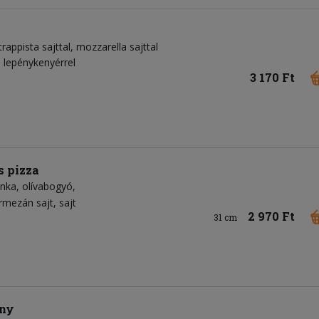
trappista sajttal, mozzarella sajttal
i lepénykenyérrel
3 170 Ft
s pizza
onka
olívabogyó
rmezán sajt
sajt
2 970 Ft
31 cm
ény