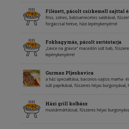
Filézett, pácolt csirkemell sajttal 
friss, színes, balzsamecetes salátával, fűsz
forgáccsal hintve, házi lepénykenyérrel
Fokhagymás, pácolt sertéstarja
„tavce na gravce” macedón sült bab, fűszere
lepénykenyérrel
Gurman Pljeskavica
a ház specialitása, baconos-sajtos marha- é
sült paprikával, fűszeres héjas burgonyával, 
Házi grill kolbász
mustármártással, fűszeres héjas burgonyával,