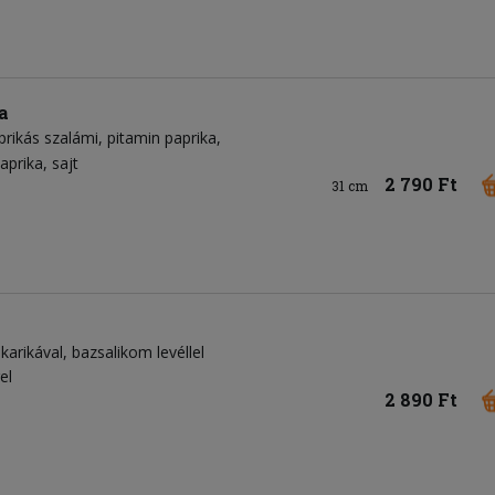
a
prikás szalámi
pitamin paprika
aprika
sajt
2 790 Ft
31 cm
mkarikával, bazsalikom levéllel
el
2 890 Ft