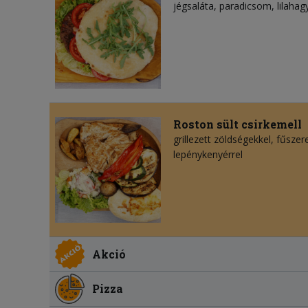
jégsaláta
paradicsom
lilaha
Roston sült csirkemell
grillezett zöldségekkel, fűsze
lepénykenyérrel
Akció
Pizza