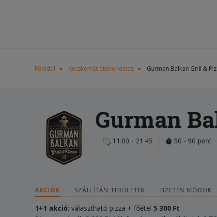
Főoldal
Kecskemét ételrendelés
Gurman Balkan Grill & Pi
Gurman Bal
11:00 - 21:45
50 - 90 perc
AKCIÓK
SZÁLLÍTÁSI TERÜLETEK
FIZETÉSI MÓDOK
1+1 akció
: választható pizza + főétel
5 300 Ft