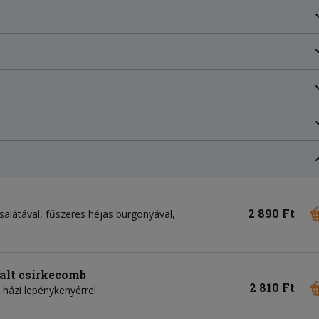
2 890 Ft
salátával, fűszeres héjas burgonyával,
salt csirkecomb
2 810 Ft
 házi lepénykenyérrel