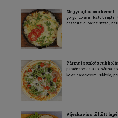
Négysajtos csirkemell
gorgonzolával, füstölt sajttal, 
összesütve, párolt rizzsel, ház
Pármai sonkás rukkolá
paradicsomos alap
pármai s
koktélparadicsom
rukkola
pa
Pljeskavica töltött lep