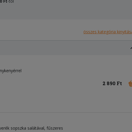
0
Ft
-tól
összes kategória kinyitás
pénykenyérrel
2 890 Ft
verék sopszka salátával, fűszeres