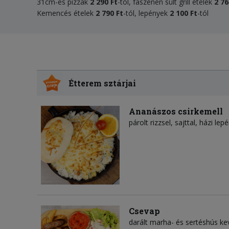
31cm-es pizzák
2 290 Ft
-tól, faszénen sült grill ételek
2 76
Kemencés ételek
2 790 Ft
-tól, lepények
2 100 Ft
-tól
Étterem sztárjai
Ananászos csirkemell
párolt rizzsel, sajttal, házi le
Csevap
darált marha- és sertéshús ke