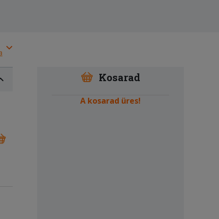
a
Kosarad
A kosarad üres!