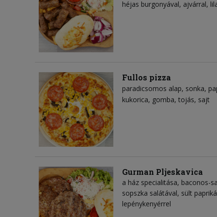
héjas burgonyával, ajvárral, l
Fullos pizza
paradicsomos alap
sonka
pa
kukorica
gomba
tojás
sajt
Gurman Pljeskavica
a ház specialitása, baconos-
sopszka salátával, sült paprik
lepénykenyérrel