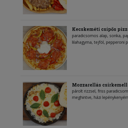
Kecskeméti csípős pizz
paradicsomos alap
sonka
pa
lilahagyma
tejföl
pepperoni p
Mozzarellás csirkemell
párolt rizzsel, friss paradicso
meghintve, házi lepénykenyérr