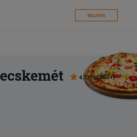
BELÉPÉS
Kecskemét
4.7/5 (2000+)