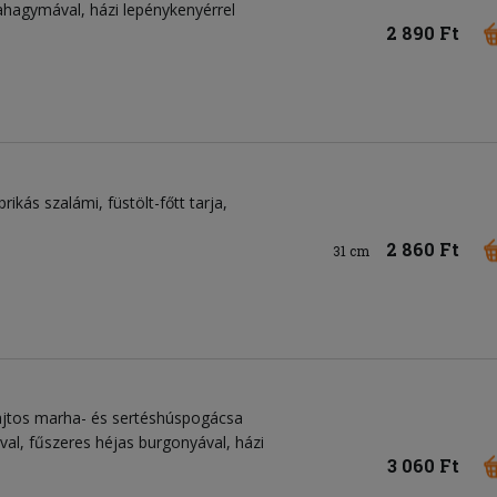
ilahagymával, házi lepénykenyérrel
2 890 Ft
prikás szalámi
füstölt-főtt tarja
2 860 Ft
31 cm
sajtos marha- és sertéshúspogácsa
ával, fűszeres héjas burgonyával, házi
3 060 Ft