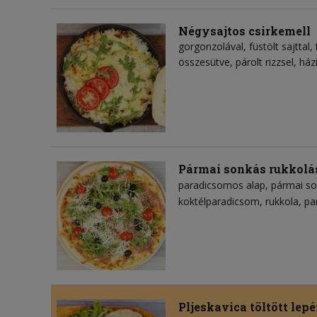
Négysajtos csirkemell
gorgonzolával, füstölt sajttal, 
összesütve, párolt rizzsel, ház
Pármai sonkás rukkolá
paradicsomos alap
pármai s
koktélparadicsom
rukkola
pa
Pljeskavica töltött lep