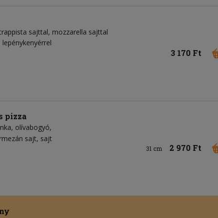
trappista sajttal, mozzarella sajttal
i lepénykenyérrel
3 170 Ft
s pizza
onka
olívabogyó
rmezán sajt
sajt
2 970 Ft
31 cm
ény