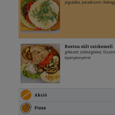
jégsaláta
paradicsom
lilaha
Roston sült csirkemell
grillezett zöldségekkel, fűsze
lepénykenyérrel
Akció
Pizza