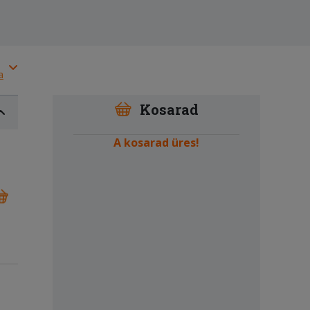
a
Kosarad
A kosarad üres!