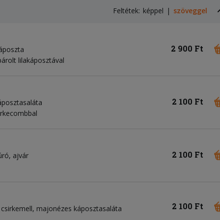
Feltétek:
képpel
szöveggel
2 900 Ft
káposzta
árolt lilakáposztával
2 100 Ft
posztasaláta
sirkecombbal
2 100 Ft
úró
ajvár
2 100 Ft
l csirkemell
majonézes káposztasaláta