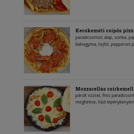
Kecskeméti csípős pizz
paradicsomos alap
sonka
pa
lilahagyma
tejföl
pepperoni p
Mozzarellás csirkemell
párolt rizzsel, friss paradicso
meghintve, házi lepénykenyérr