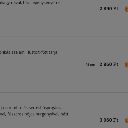
ilahagymával, házi lepénykenyérrel
2 890 Ft
prikás szalámi
füstölt-főtt tarja
2 860 Ft
31 cm
sajtos marha- és sertéshúspogácsa
ával, fűszeres héjas burgonyával, házi
3 060 Ft