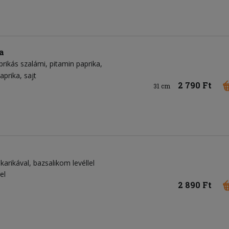
a
prikás szalámi
pitamin paprika
aprika
sajt
2 790 Ft
31 cm
mkarikával, bazsalikom levéllel
el
2 890 Ft