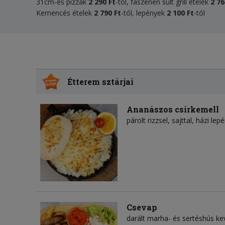
31cm-es pizzák
2 290 Ft
-tól, faszénen sült grill ételek
2 76
Kemencés ételek
2 790 Ft
-tól, lepények
2 100 Ft
-tól
Étterem sztárjai
Ananászos csirkemell
párolt rizzsel, sajttal, házi le
Csevap
darált marha- és sertéshús ke