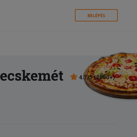
BELÉPÉS
Kecskemét
4.7/5 (2000+)