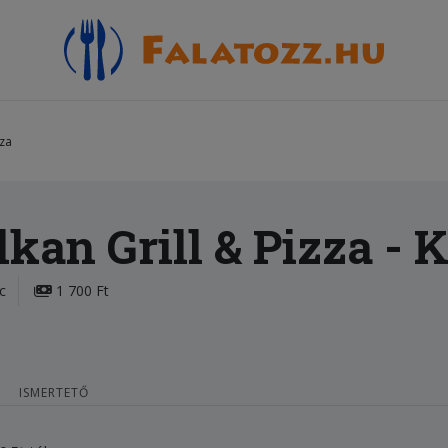
zza
kan Grill & Pizza
- 
c
1 700 Ft
ISMERTETŐ