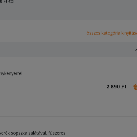
0
Ft
-tól
összes kategória kinyitás
pénykenyérrel
2 890 Ft
verék sopszka salátával, fűszeres