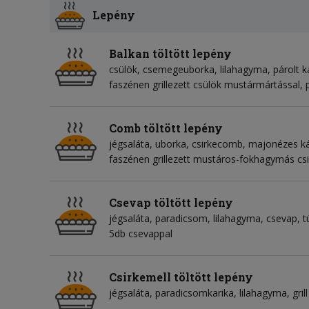
Lepény
Balkan töltött lepény
csülök
csemegeuborka
lilahagyma
párolt 
faszénen grillezett csülök mustármártással, p
Comb töltött lepény
jégsaláta
uborka
csirkecomb
majonézes ká
faszénen grillezett mustáros-fokhagymás c
Csevap töltött lepény
jégsaláta
paradicsom
lilahagyma
csevap
t
5db csevappal
Csirkemell töltött lepény
jégsaláta
paradicsomkarika
lilahagyma
gril