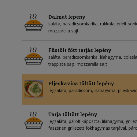
Dalmát lepény
saláta
paradicsomkarika
rukkola
érlelt son
mozzarella sajt
Füstölt főtt tarjás lepény
saláta
paradicsomkarika
lilahagyma
colesl
trappista sajt
mozzarella sajt
Pljeskavica töltött lepény
jégsaláta
paradicsom
lilahagyma
pljeskavi
Tarja töltött lepény
jégsaláta
párolt káposzta
lilahagyma
grille
faszénen grillezett fokhagymás tarjával, páro