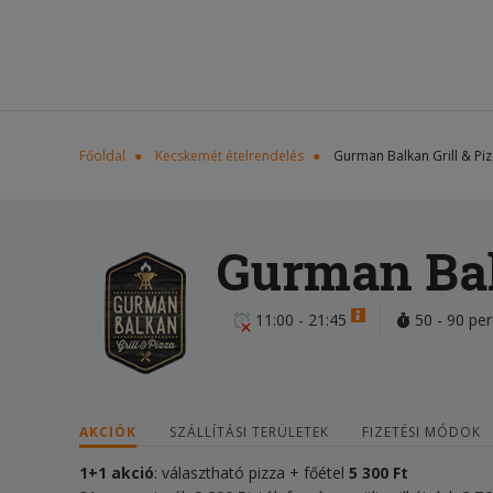
Főoldal
Kecskemét ételrendelés
Gurman Balkan Grill & Pi
Gurman Bal
11:00 - 21:45
50 - 90 per
AKCIÓK
SZÁLLÍTÁSI TERÜLETEK
FIZETÉSI MÓDOK
1+1 akció
: választható pizza + főétel
5 300 Ft