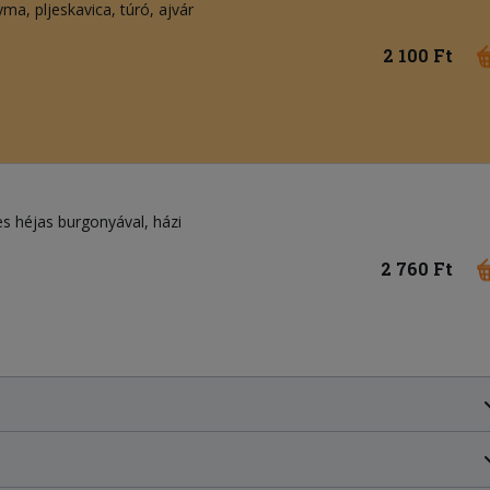
gyma
pljeskavica
túró
ajvár
2 100 Ft
res héjas burgonyával, házi
2 760 Ft