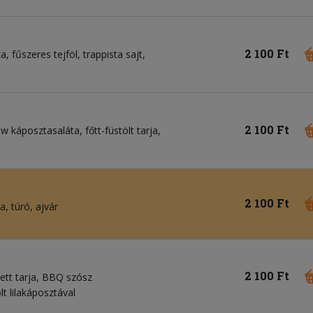
2 100 Ft
ka
fűszeres tejföl
trappista sajt
2 100 Ft
aw káposztasaláta
főtt-füstölt tarja
2 100 Ft
ca
túró
ajvár
2 100 Ft
zett tarja
BBQ szósz
lt lilakáposztával