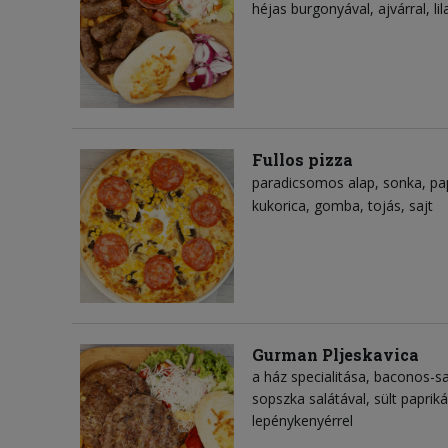
héjas burgonyával, ajvárral, l
Fullos pizza
paradicsomos alap
sonka
pa
kukorica
gomba
tojás
sajt
Gurman Pljeskavica
a ház specialitása, baconos-
sopszka salátával, sült paprik
lepénykenyérrel