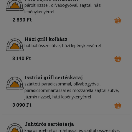
párolt rizzsel, olívabogyóval, sajttal, házi
lepénykenyérrel
2 890 Ft
Házi grill kolbász
babbal összesütve, házi lepénykenyérrel
3 140 Ft
Isztriai grill sertéskaraj
szárított paradicsommal, olívabogyóval,
paradicsommártással és mozzarella sajttal sütve,
jázmin rizzsel, házi lepénykenyérrel
3 090 Ft
Juhtúrós sertéstarja
kapros-joghurtos mártással és sajttal összesütve,