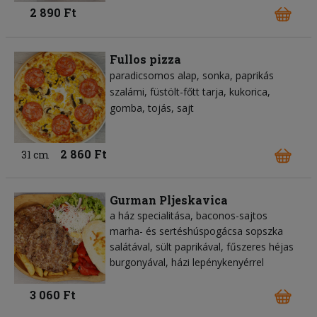
2 890 Ft
Fullos pizza
paradicsomos alap
sonka
paprikás
szalámi
füstölt-főtt tarja
kukorica
gomba
tojás
sajt
2 860 Ft
31 cm
Gurman Pljeskavica
a ház specialitása, baconos-sajtos
marha- és sertéshúspogácsa sopszka
salátával, sült paprikával, fűszeres héjas
burgonyával, házi lepénykenyérrel
3 060 Ft