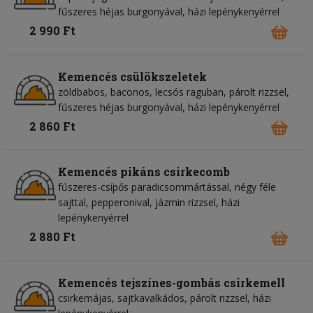
fűszeres héjas burgonyával, házi lepénykenyérrel
2 990 Ft
Kemencés csülökszeletek
zöldbabos, baconos, lecsós raguban, párolt rizzsel,
fűszeres héjas burgonyával, házi lepénykenyérrel
2 860 Ft
Kemencés pikáns csirkecomb
fűszeres-csípős paradicsommártással, négy féle
sajttal, pepperonival, jázmin rizzsel, házi
lepénykenyérrel
2 880 Ft
Kemencés tejszínes-gombás csirkemell
csirkemájas, sajtkavalkádos, párolt rizzsel, házi