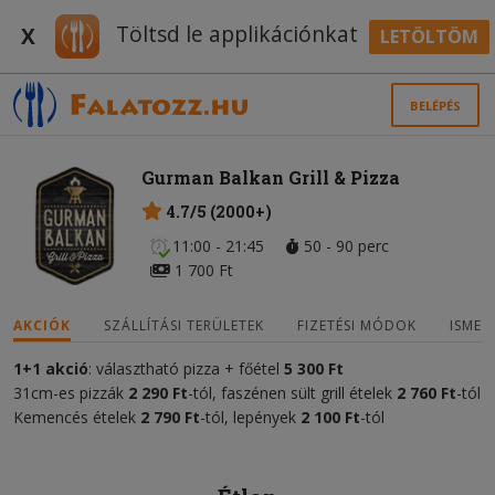
Töltsd le applikációnkat
X
LETÖLTÖM
BELÉPÉS
Gurman Balkan Grill & Pizza
4.7/5 (2000+)
11:00 - 21:45
50 - 90 perc
1 700 Ft
AKCIÓK
SZÁLLÍTÁSI TERÜLETEK
FIZETÉSI MÓDOK
ISMER
1+1 akció
: választható pizza + főétel
5 300 Ft
31cm-es pizzák
2 290 Ft
-tól, faszénen sült grill ételek
2 760
Ft
-tól
Kemencés ételek
2 790 Ft
-tól, lepények
2 100 Ft
-tól