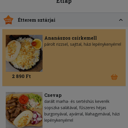
Étlap
Étterem sztárjai
Ananászos csirkemell
párolt rizzsel, sajttal, házi lepénykenyérrel
2 890 Ft
Csevap
darált marha- és sertéshús keverék
sopszka salátával, fűszeres héjas
burgonyával, ajvárral, lilahagymával, házi
lepénykenyérrel