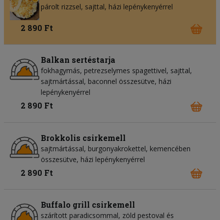
párolt rizzsel, sajttal, házi lepénykenyérrel
2 890 Ft
Balkan sertéstarja
fokhagymás, petrezselymes spagettivel, sajttal,
sajtmártással, baconnel összesütve, házi
lepénykenyérrel
2 890 Ft
Brokkolis csirkemell
sajtmártással, burgonyakrokettel, kemencében
összesütve, házi lepénykenyérrel
2 890 Ft
Buffalo grill csirkemell
szárított paradicsommal, zöld pestoval és