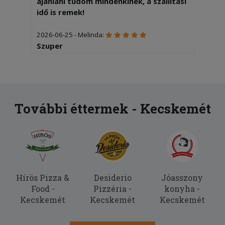
ajánlani tudom mindenkinek, a szállítási
idő is remek!
2026-06-25 - Melinda:
Szuper
2026-06-02 - Roland:
Finom volt.
2026-03-24 - Roland:
További éttermek - Kecskemét
Tökéletes csak ajánlani tudom.
2026-02-18 - :
Nem voltam elegedett mert egy szet
egett pizzat kaptunk!
Hírös Pizza &
Desiderio
Jóasszony
2026-02-18 - :
Food -
Pizzéria -
konyha -
Huh! Jó nagy adag volt. Nagyon finom is
Kecskemét
Kecskemét
Kecskemét
volt
2026-02-09 - :