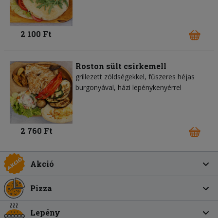
2 100 Ft
Roston sült csirkemell
grillezett zöldségekkel, fűszeres héjas
burgonyával, házi lepénykenyérrel
2 760 Ft
Akció
Pizza
Lepény