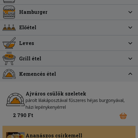
Hamburger
Előétel
Leves
Grill étel
Kemencés étel
Ajváros csülök szeletek
párolt lilakáposztával fűszeres héjas burgonyával,
házi lepénykenyérrel
2 790 Ft
Ananászos csirkemell