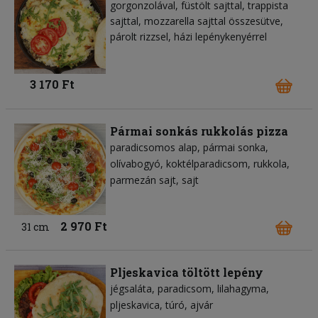
gorgonzolával, füstölt sajttal, trappista
sajttal, mozzarella sajttal összesütve,
párolt rizzsel, házi lepénykenyérrel
3 170 Ft
Pármai sonkás rukkolás pizza
paradicsomos alap
pármai sonka
olívabogyó
koktélparadicsom
rukkola
parmezán sajt
sajt
2 970 Ft
31 cm
Pljeskavica töltött lepény
jégsaláta
paradicsom
lilahagyma
pljeskavica
túró
ajvár