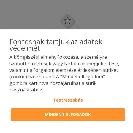
Négy sajt helyett volt rajta 1 meg
tejszín...pedig amúgy jók vagytok
srácok,de ez most nem olyan lett...
2025-06-23 - :
Nagyon finom volt a camembert sajt,
Fontosnak tartjuk az adatok
mint mindíg!
védelmét
A böngészési élmény fokozása, a személyre
2025-06-05 - :
szabott hirdetések vagy tartalmak megjelenítése,
Finom lett volna a pizza, de nem volt
valamint a forgalom elemzése érdekében sütiket
rendesen megsütve.
(cookie) használunk. A "Mindet elfogadom"
gombra kattintva hozzájárulhat a sütik
Továbbiak betöltése...
használatához.
Testreszabás
2010-2026 Copyright - Falatozz.hu - Diston-line Kft.
MINDENT ELFOGADOK
Pizza, gyros, hamburger, menük kedvező áron, egy helyen az összes
étterem ajánlata.