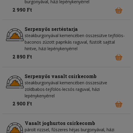
burgonyával, házi lepénykenyérrel
2 990 Ft
Serpenyős sertéstarja
steakburgonyával kemencében összesütve tejfölös-
baconos zúzott paprikás raguval, füstölt sajttal
hintve, házi lepénykenyérrel
2 890 Ft
Serpenyős vasalt csirkecomb
steakburgonyával kemencében összesütve
zöldbabos-tejfölös-lecsós raguval, házi
lepénykenyérrel
2 900 Ft
Vasalt joghurtos csirkecomb
párolt rizzsel, fűszeres héjas burgonyával, házi