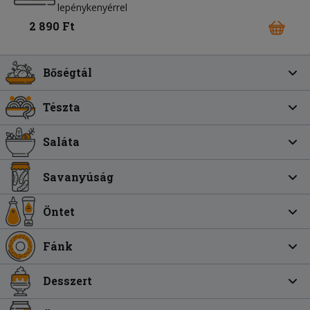
lepénykenyérrel
2 890 Ft
Bőségtál
Tészta
Saláta
Savanyúság
Öntet
Fánk
Desszert