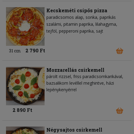
Kecskeméti csípős pizza
paradicsomos alap
sonka
paprikás
szalámi
pitamin paprika
lilahagyma
tejföl
pepperoni paprika
sajt
2 790 Ft
31 cm
Mozzarellás csirkemell
párolt rizzsel, friss paradicsomkarikával,
bazsalikom levéllel meghintve, házi
lepénykenyérrel
2 890 Ft
Négysajtos csirkemell