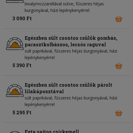
bivalymozzarellával sütve, fűszeres héjas
burgonyával, házi lepénykenyérrel
3 090 Ft
Egészben sült csontos csülök gombás,
parasztkolbászos, lecsós raguval
sült paprikával, fűszeres héjas burgonyával, házi
lepénykenyérrel
5 390 Ft
Egészben sült csontos csülök párolt
lilakáposztával
sült paprikával, fűszeres héjas burgonyával, házi
lepénykenyérrel
5 295 Ft
Feta sajtos csirkemell