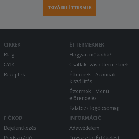
Az árakat felemeltèk a mennyiség jóval
TOVÁBBI ÉTTERMEK
kevesebb lett . Az ízek finomak.
Sajnálom, hogy ilyen kevés a mennyiség
ennyi pénzért...
2026-01-19 - Roland:
CIKKEK
ÉTTERMEKNEK
Nagyon jó ízű étel.
Blog
Hogyan működik?
2026-01-18 - istvan:
GYIK
Csatlakozás éttermeknek
Nagyon jó étterem finom ételei vannak
Receptek
Éttermek - Azonnali
kiszállítás
2026-01-06 - istvan:
Igen és a futár az nagyon kitartó volt
Éttermek - Menü
meg voltam vele is elégedve !
előrendelés
Falatozz logó csomag
2025-12-04 - Veronika:
Az étel forrón érkezett , hatalmas adag
FIÓKOD
INFORMÁCIÓ
és nagyon finom! Rendeljetek!!
Bejelentkezés
Adatvédelem
Regisztráció
Fogyasztói Értékelési
2025-11-23 - György: