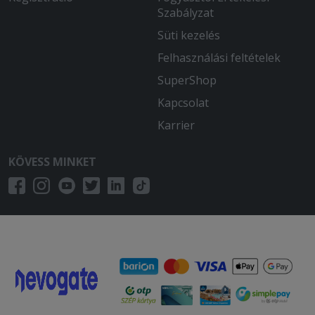
Szabályzat
Változatos, bőséges mennyiségű tál
csak kicsit langyos kihozatal, a futár
Süti kezelés
gyorsan érkezett a rendeléstől
Felhasználási feltételek
számítva de az étel hőmérséklete nem
nagyon volt megfelelő
SuperShop
Kapcsolat
2025-10-18 - Roland:
finom
Karrier
2025-09-26 - :
KÖVESS MINKET
Finom volt, köszönöm!
2025-09-23 - Roland:
Remek ár,nagy adag, és nagyon finom
ételek csak ajánlani tudom.
2025-09-15 - Gyula:
Kiváló!
2025-07-31 - Juhász: