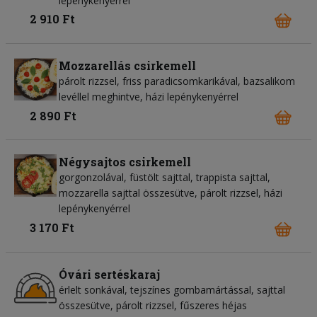
lepénykenyérrel
2 910 Ft
Mozzarellás csirkemell
párolt rizzsel, friss paradicsomkarikával, bazsalikom
levéllel meghintve, házi lepénykenyérrel
2 890 Ft
Négysajtos csirkemell
gorgonzolával, füstölt sajttal, trappista sajttal,
mozzarella sajttal összesütve, párolt rizzsel, házi
lepénykenyérrel
3 170 Ft
Óvári sertéskaraj
érlelt sonkával, tejszínes gombamártással, sajttal
összesütve, párolt rizzsel, fűszeres héjas