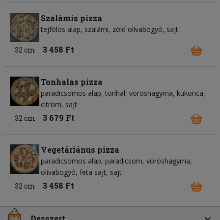
Szalámis pizza
tejfölös alap
szalámi
zöld olívabogyó
sajt
3 458 Ft
32 cm
Tonhalas pizza
paradicsomos alap
tonhal
vöröshagyma
kukorica
citrom
sajt
3 679 Ft
32 cm
Vegetáriánus pizza
paradicsomos alap
paradicsom
vöröshagyma
olívabogyó
feta sajt
sajt
3 458 Ft
32 cm
Desszert