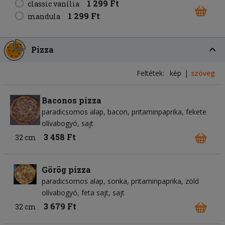
1 299 Ft
classic vanília
1 299 Ft
mandula
Pizza
Feltétek:
kép
szöveg
Baconos pizza
paradicsomos alap
bacon
pritaminpaprika
fekete
olívabogyó
sajt
3 458 Ft
32 cm
Görög pizza
paradicsomos alap
sonka
pritaminpaprika
zöld
olívabogyó
feta sajt
sajt
3 679 Ft
32 cm