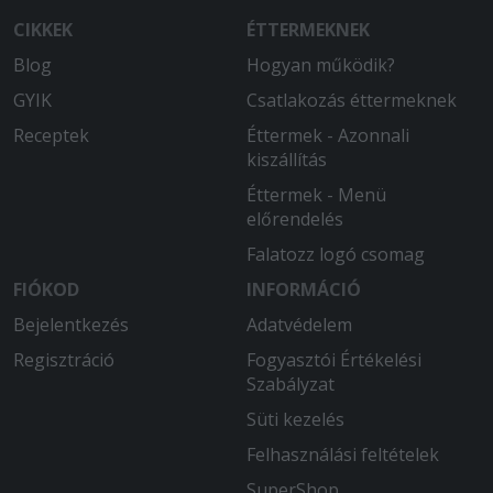
CIKKEK
ÉTTERMEKNEK
Blog
Hogyan működik?
GYIK
Csatlakozás éttermeknek
Receptek
Éttermek - Azonnali
kiszállítás
Éttermek - Menü
előrendelés
Falatozz logó csomag
FIÓKOD
INFORMÁCIÓ
Bejelentkezés
Adatvédelem
Regisztráció
Fogyasztói Értékelési
Szabályzat
Süti kezelés
Felhasználási feltételek
SuperShop