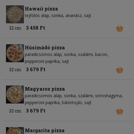
Hawaii pizza
tejfölös alap
sonka
ananász
sajt
3 458 Ft
32 cm
Húsimádó pizza
paradicsomos alap
sonka
szalámi
bacon
pepperoni paprika
sajt
3 679 Ft
32 cm
Magyaros pizza
paradicsomos alap
sonka
szalámi
vöröshagyma
pepperoni paprika
tükörtojás
sajt
3 679 Ft
32 cm
Margarita pizza