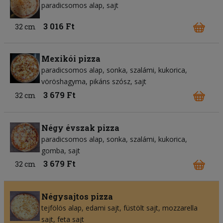
paradicsomos alap
sajt
3 016 Ft
32 cm
Mexikói pizza
paradicsomos alap
sonka
szalámi
kukorica
vöröshagyma
pikáns szósz
sajt
3 679 Ft
32 cm
Négy évszak pizza
paradicsomos alap
sonka
szalámi
kukorica
gomba
sajt
3 679 Ft
32 cm
Négysajtos pizza
tejfölös alap
edami sajt
füstölt sajt
mozzarella
sajt
feta sajt