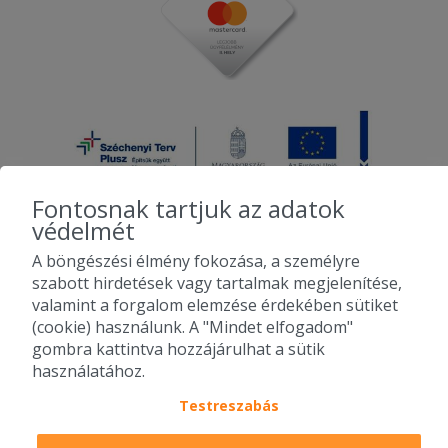
Fontosnak tartjuk az adatok
védelmét
A böngészési élmény fokozása, a személyre
2010-2026 Copyright - Falatozz.hu - Diston-line Kft.
szabott hirdetések vagy tartalmak megjelenítése,
valamint a forgalom elemzése érdekében sütiket
Pizza, gyros, hamburger, menük kedvező áron, egy helyen az összes
(cookie) használunk. A "Mindet elfogadom"
étterem ajánlata.
gombra kattintva hozzájárulhat a sütik
használatához.
Testreszabás