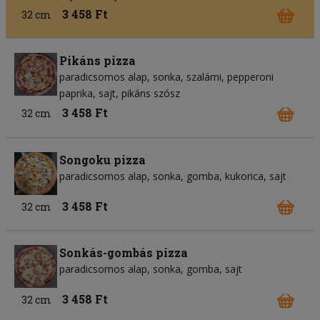
3 458 Ft
32 cm
Pikáns pizza
paradicsomos alap
sonka
szalámi
pepperoni
paprika
sajt
pikáns szósz
3 458 Ft
32 cm
Songoku pizza
paradicsomos alap
sonka
gomba
kukorica
sajt
3 458 Ft
32 cm
Sonkás-gombás pizza
paradicsomos alap
sonka
gomba
sajt
3 458 Ft
32 cm