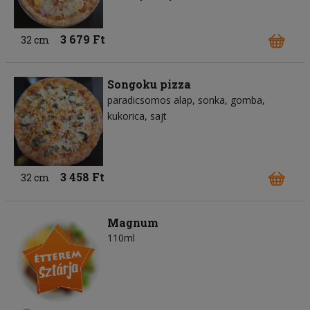
3 679 Ft
32 cm
Songoku pizza
paradicsomos alap
sonka
gomba
kukorica
sajt
3 458 Ft
32 cm
Magnum
110ml