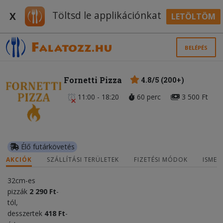
Töltsd le applikációnkat
X
LETÖLTÖM
BELÉPÉS
Fornetti Pizza
4.8/5 (200+)
11:00 - 18:20
60 perc
3 500 Ft
Élő futárkövetés
AKCIÓK
SZÁLLÍTÁSI TERÜLETEK
FIZETÉSI MÓDOK
ISMER
32cm-es
pizzák
2 290 Ft
-
tól,
desszertek
418 Ft
-