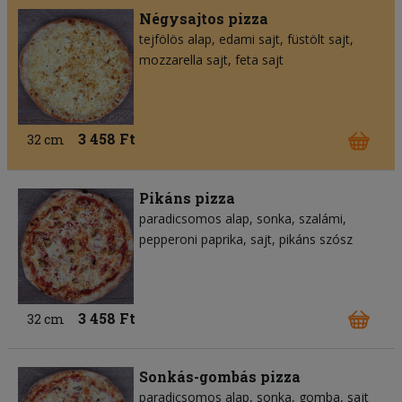
Négysajtos pizza
tejfölös alap
edami sajt
füstölt sajt
mozzarella sajt
feta sajt
3 458 Ft
32 cm
Pikáns pizza
paradicsomos alap
sonka
szalámi
pepperoni paprika
sajt
pikáns szósz
3 458 Ft
32 cm
Sonkás-gombás pizza
paradicsomos alap
sonka
gomba
sajt