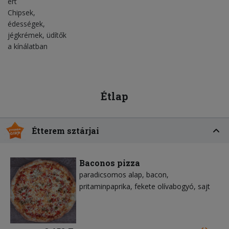
ért
Chipsek,
édességek,
jégkrémek, üdítők
a kínálatban
Étlap
Étterem sztárjai
Baconos pizza
paradicsomos alap
bacon
pritaminpaprika
fekete olívabogyó
sajt