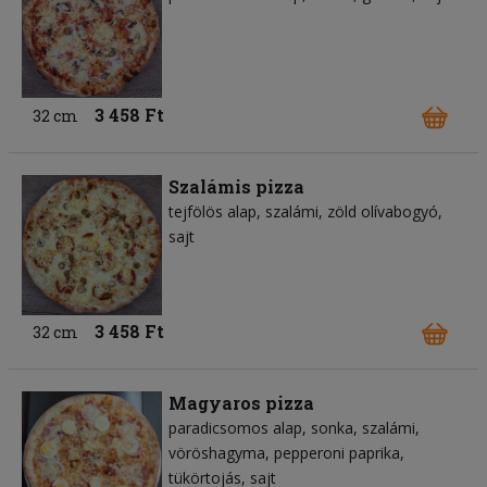
3 458 Ft
32 cm
Szalámis pizza
tejfölös alap
szalámi
zöld olívabogyó
sajt
3 458 Ft
32 cm
Magyaros pizza
paradicsomos alap
sonka
szalámi
vöröshagyma
pepperoni paprika
tükörtojás
sajt