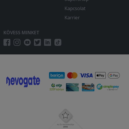
Kapcsolat
Karrier
KÖVESS MINKET