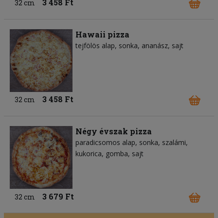
3 458 Ft
32 cm
Hawaii pizza
tejfölös alap
sonka
ananász
sajt
3 458 Ft
32 cm
Négy évszak pizza
paradicsomos alap
sonka
szalámi
kukorica
gomba
sajt
3 679 Ft
32 cm