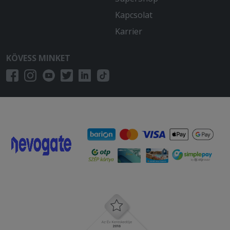
Kapcsolat
Karrier
KÖVESS MINKET