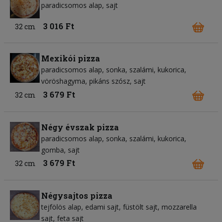
paradicsomos alap
sajt
3 016 Ft
32 cm
Mexikói pizza
paradicsomos alap
sonka
szalámi
kukorica
vöröshagyma
pikáns szósz
sajt
3 679 Ft
32 cm
Négy évszak pizza
paradicsomos alap
sonka
szalámi
kukorica
gomba
sajt
3 679 Ft
32 cm
Négysajtos pizza
tejfölös alap
edami sajt
füstölt sajt
mozzarella
sajt
feta sajt