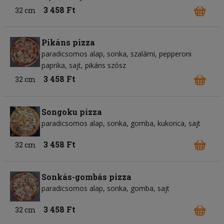
3 458 Ft
32 cm
Pikáns pizza
paradicsomos alap
sonka
szalámi
pepperoni
paprika
sajt
pikáns szósz
3 458 Ft
32 cm
Songoku pizza
paradicsomos alap
sonka
gomba
kukorica
sajt
3 458 Ft
32 cm
Sonkás-gombás pizza
paradicsomos alap
sonka
gomba
sajt
3 458 Ft
32 cm