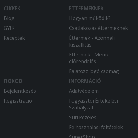
CIKKEK
ÉTTERMEKNEK
Blog
Hogyan működik?
GYIK
Csatlakozás éttermeknek
Receptek
Éttermek - Azonnali
kiszállítás
Éttermek - Menü
előrendelés
Falatozz logó csomag
FIÓKOD
INFORMÁCIÓ
Bejelentkezés
Adatvédelem
Regisztráció
Fogyasztói Értékelési
Szabályzat
Süti kezelés
Felhasználási feltételek
SuperShop