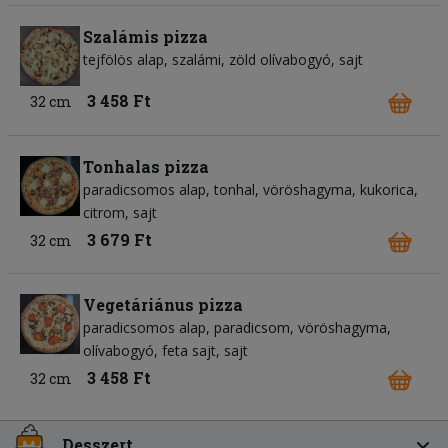
Szalámis pizza
tejfölös alap
szalámi
zöld olívabogyó
sajt
3 458 Ft
32 cm
Tonhalas pizza
paradicsomos alap
tonhal
vöröshagyma
kukorica
citrom
sajt
3 679 Ft
32 cm
Vegetáriánus pizza
paradicsomos alap
paradicsom
vöröshagyma
olívabogyó
feta sajt
sajt
3 458 Ft
32 cm
Desszert