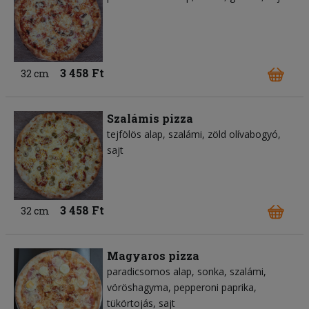
3 458 Ft
32 cm
Szalámis pizza
tejfölös alap
szalámi
zöld olívabogyó
sajt
3 458 Ft
32 cm
Magyaros pizza
paradicsomos alap
sonka
szalámi
vöröshagyma
pepperoni paprika
tükörtojás
sajt