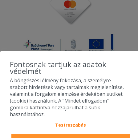
Fontosnak tartjuk az adatok
védelmét
A böngészési élmény fokozása, a személyre
2010-2026 Copyright - Falatozz.hu - Diston-line Kft.
szabott hirdetések vagy tartalmak megjelenítése,
valamint a forgalom elemzése érdekében sütiket
Pizza, gyros, hamburger, menük kedvező áron, egy helyen az összes
(cookie) használunk. A "Mindet elfogadom"
étterem ajánlata.
gombra kattintva hozzájárulhat a sütik
használatához.
Testreszabás