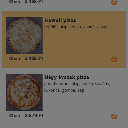
3 458 Ft
32 cm
Hawaii pizza
tejfölös alap
sonka
ananász
sajt
3 458 Ft
32 cm
Négy évszak pizza
paradicsomos alap
sonka
szalámi
kukorica
gomba
sajt
3 679 Ft
32 cm