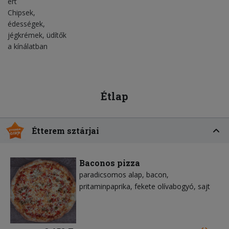
ért
Chipsek,
édességek,
jégkrémek, üdítők
a kínálatban
Étlap
Étterem sztárjai
Baconos pizza
paradicsomos alap
bacon
pritaminpaprika
fekete olívabogyó
sajt