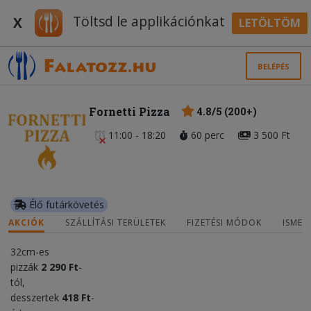
Töltsd le applikációnkat
X
LETÖLTÖM
BELÉPÉS
Fornetti Pizza
4.8/5 (200+)
11:00 - 18:20
60 perc
3 500 Ft
Élő futárkövetés
AKCIÓK
SZÁLLÍTÁSI TERÜLETEK
FIZETÉSI MÓDOK
ISMER
32cm-es
pizzák
2 290 Ft
-
tól,
desszertek
418 Ft
-