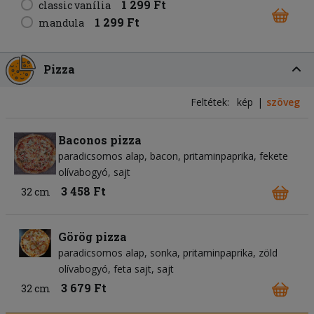
1 299 Ft
classic vanília
1 299 Ft
mandula
Pizza
Feltétek:
kép
szöveg
Baconos pizza
paradicsomos alap
bacon
pritaminpaprika
fekete
olívabogyó
sajt
3 458 Ft
32 cm
Görög pizza
paradicsomos alap
sonka
pritaminpaprika
zöld
olívabogyó
feta sajt
sajt
3 679 Ft
32 cm