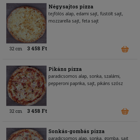
Négysajtos pizza
tejfölös alap
edami sajt
füstölt sajt
mozzarella sajt
feta sajt
3 458 Ft
32 cm
Pikáns pizza
paradicsomos alap
sonka
szalámi
pepperoni paprika
sajt
pikáns szósz
3 458 Ft
32 cm
Sonkás-gombás pizza
paradicsomos alap
sonka
gomba
sajt