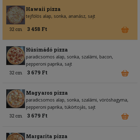
Hawaii pizza
tejfölös alap
sonka
ananász
sajt
3 458 Ft
32 cm
Húsimádó pizza
paradicsomos alap
sonka
szalámi
bacon
pepperoni paprika
sajt
3 679 Ft
32 cm
Magyaros pizza
paradicsomos alap
sonka
szalámi
vöröshagyma
pepperoni paprika
tükörtojás
sajt
3 679 Ft
32 cm
Margarita pizza