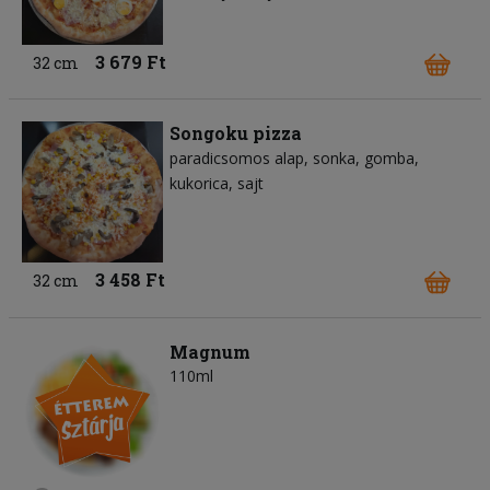
3 679 Ft
32 cm
Songoku pizza
paradicsomos alap
sonka
gomba
kukorica
sajt
3 458 Ft
32 cm
Magnum
110ml