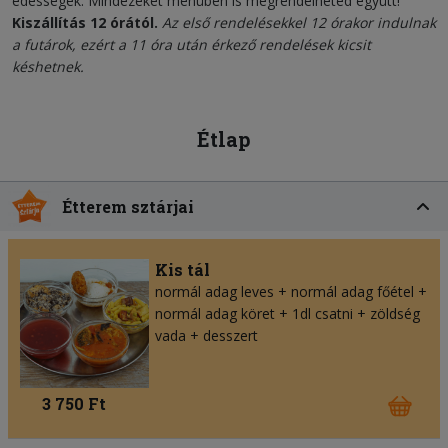
édességek. Mindezeket menüben is megrendelheted együtt!
Kiszállítás 12 órától.
Az első rendelésekkel 12 órakor indulnak
a futárok, ezért a 11 óra után érkező rendelések kicsit
késhetnek.
Étlap
Étterem sztárjai
Kis tál
normál adag leves + normál adag főétel +
normál adag köret + 1dl csatni + zöldség
vada + desszert
3 750 Ft