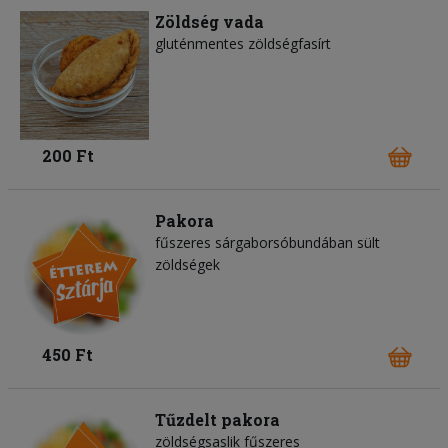
Zöldség vada
gluténmentes zöldségfasírt
200 Ft
Pakora
fűszeres sárgaborsóbundában sült
zöldségek
450 Ft
Tűzdelt pakora
zöldségsaslik fűszeres