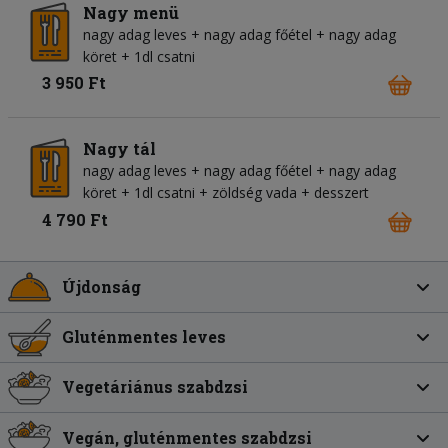
Nagy menü
nagy adag leves + nagy adag főétel + nagy adag
köret + 1dl csatni
3 950 Ft
Nagy tál
nagy adag leves + nagy adag főétel + nagy adag
köret + 1dl csatni + zöldség vada + desszert
4 790 Ft
Újdonság
Gluténmentes leves
Vegetáriánus szabdzsi
Vegán, gluténmentes szabdzsi