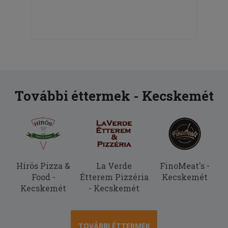
További éttermek - Kecskemét
Hírös Pizza &
La Verde
FinoMeat's -
Food -
Étterem Pizzéria
Kecskemét
Kecskemét
- Kecskemét
TOVÁBBI ÉTTERMEK