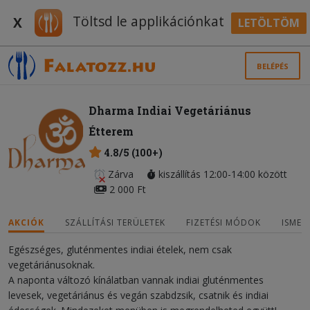
Töltsd le applikációnkat
X
LETÖLTÖM
BELÉPÉS
Dharma Indiai Vegetáriánus
Étterem
4.8/5 (100+)
Zárva
kiszállítás 12:00-14:00 között
2 000 Ft
AKCIÓK
SZÁLLÍTÁSI TERÜLETEK
FIZETÉSI MÓDOK
ISMER
Egészséges, gluténmentes indiai ételek, nem csak
vegetáriánusoknak.
A naponta változó kínálatban vannak indiai gluténmentes
levesek, vegetáriánus és vegán szabdzsik, csatnik és indiai