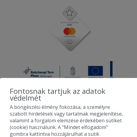
Fontosnak tartjuk az adatok
védelmét
A böngészési élmény fokozása, a személyre
2010-2026 Copyright - Falatozz.hu - Diston-line Kft.
szabott hirdetések vagy tartalmak megjelenítése,
valamint a forgalom elemzése érdekében sütiket
Pizza, gyros, hamburger, menük kedvező áron, egy helyen az összes
(cookie) használunk. A "Mindet elfogadom"
étterem ajánlata.
gombra kattintva hozzájárulhat a sütik