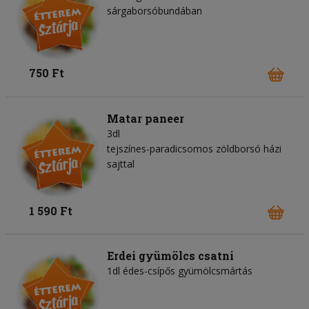
sárgaborsóbundában
750 Ft
Matar paneer
3dl
tejszínes-paradicsomos zöldborsó házi
sajttal
1 590 Ft
Erdei gyümölcs csatni
1dl édes-csípős gyümölcsmártás