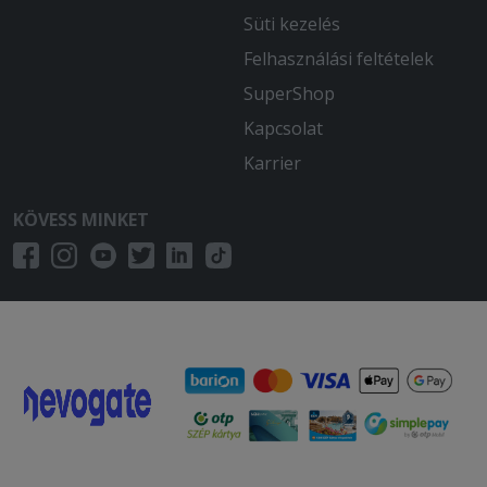
Süti kezelés
Felhasználási feltételek
SuperShop
Kapcsolat
Karrier
KÖVESS MINKET