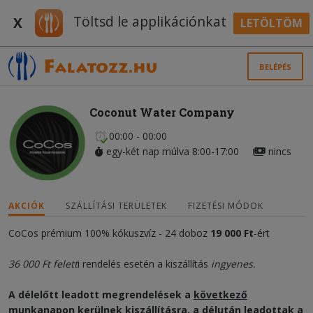
Töltsd le applikációnkat
X
LETÖLTÖM
BELÉPÉS
Coconut Water Company
00:00 - 00:00
egy-két nap múlva 8:00-17:00
nincs
AKCIÓK
SZÁLLÍTÁSI TERÜLETEK
FIZETÉSI MÓDOK
CoCos prémium 100% kókuszvíz - 24 doboz
19 000 Ft
-ért
36 000 Ft felett
i rendelés esetén a kiszállítás
ingyenes.
A délelőtt leadott megrendelések a
következő
munkanapon
kerülnek kiszállításra, a délután leadottak a