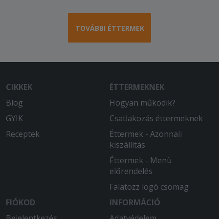
TOVÁBBI ÉTTERMEK
CIKKEK
ÉTTERMEKNEK
Blog
Hogyan működik?
GYIK
Csatlakozás éttermeknek
Receptek
Éttermek - Azonnali
kiszállítás
Éttermek - Menü
előrendelés
Falatozz logó csomag
FIÓKOD
INFORMÁCIÓ
Bejelentkezés
Adatvédelem