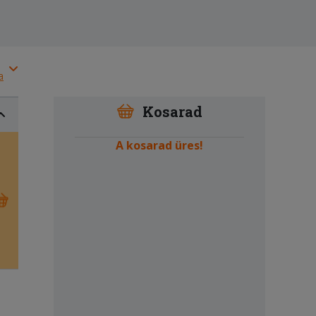
a
Kosarad
A kosarad üres!