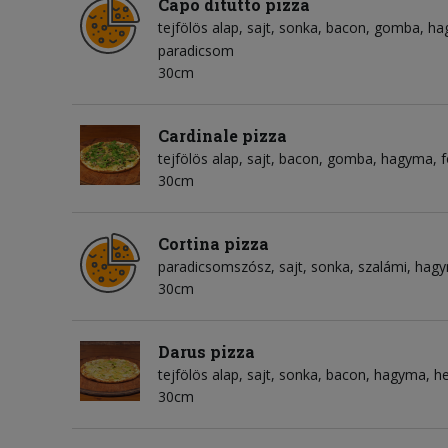
Capo ditutto pizza
tejfölös alap
sajt
sonka
bacon
gomba
ha
paradicsom
30cm
Cardinale pizza
tejfölös alap
sajt
bacon
gomba
hagyma
30cm
Cortina pizza
paradicsomszósz
sajt
sonka
szalámi
hag
30cm
Darus pizza
tejfölös alap
sajt
sonka
bacon
hagyma
h
30cm