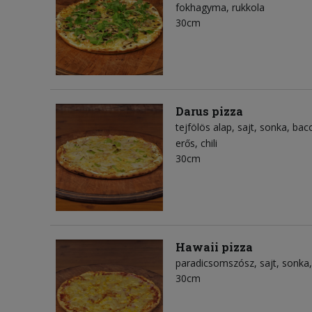
fokhagyma
rukkola
30cm
Darus pizza
tejfölös alap
sajt
sonka
bac
erős
chili
30cm
Hawaii pizza
paradicsomszósz
sajt
sonka
30cm