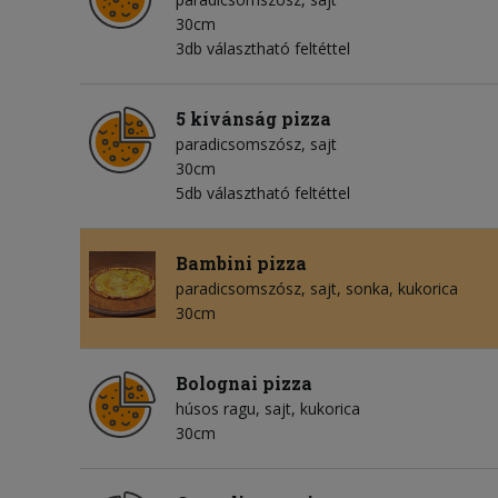
30cm
3db választható feltéttel
5 kívánság pizza
paradicsomszósz
sajt
30cm
5db választható feltéttel
Bambini pizza
paradicsomszósz
sajt
sonka
kukorica
30cm
Bolognai pizza
húsos ragu
sajt
kukorica
30cm