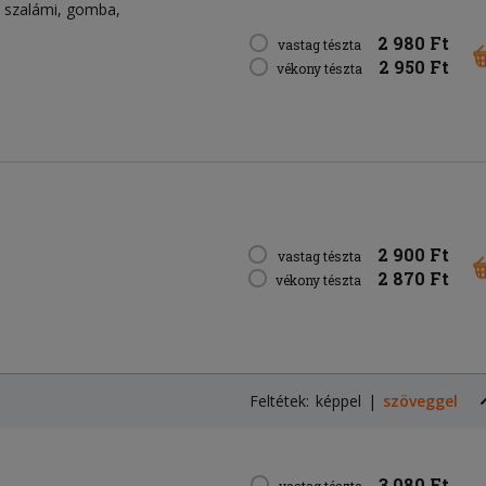
szalámi
gomba
2 980 Ft
vastag tészta
2 950 Ft
vékony tészta
2 900 Ft
vastag tészta
2 870 Ft
vékony tészta
Feltétek:
képpel
szöveggel
3 080 Ft
vastag tészta