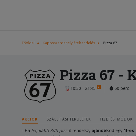
Főoldal
Kaposszerdahely ételrendelés
Pizza 67
Pizza 67
- 
10:30 - 21:45
60 perc
AKCIÓK
SZÁLLÍTÁSI TERÜLETEK
FIZETÉSI MÓDOK
- Ha
legalább 3db pizzá
t rendelsz,
ajándék
od egy
1
l-es