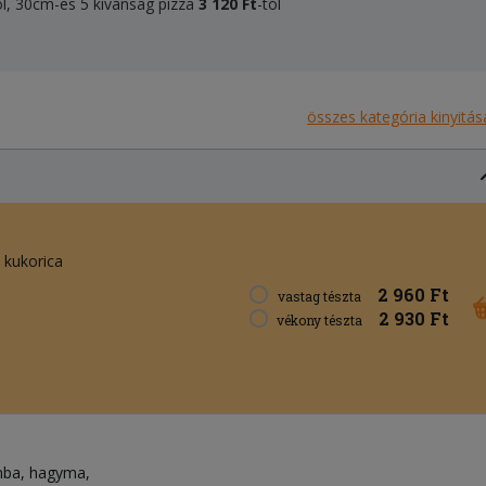
ól, 30cm-es 5 kívánság pizza
3 120 Ft
-tól
összes kategória kinyitás
kukorica
2 960 Ft
vastag tészta
2 930 Ft
vékony tészta
mba
hagyma