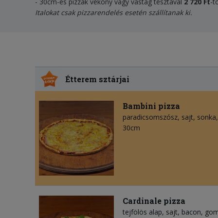
- 30cm-es pizzák vékony vagy vastag tésztával
2 720 Ft
-t
Italokat csak pizzarendelés esetén szállítanak ki.
Étterem sztárjai
Bambini pizza
paradicsomszósz
sajt
sonka
30cm
Cardinale pizza
tejfölös alap
sajt
bacon
go