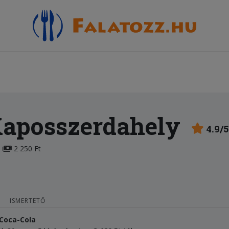
Kaposszerdahely
4.9/5
2 250 Ft
ISMERTETŐ
 Coca-Cola