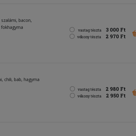
szalámi
bacon
fokhagyma
3 000 Ft
vastag tészta
2 970 Ft
vékony tészta
i
chili
bab
hagyma
2 980 Ft
vastag tészta
2 950 Ft
vékony tészta