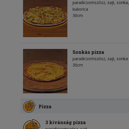
paradicsomszósz
sajt
sonka
kukorica
30cm
Sonkás pizza
paradicsomszósz
sajt
sonka
30cm
Pizza
3 kívánság pizza
paradicsomszósz
sajt