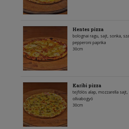
Hentes pizza
bolognai ragu
sajt
sonka
sz
pepperoni paprika
30cm
Karibi pizza
tejfölös alap
mozzarella sajt
olívabogyó
30cm