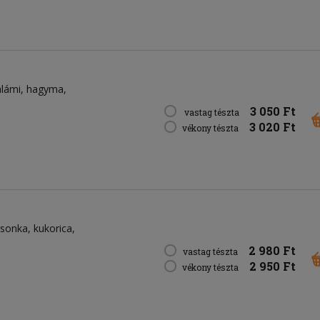
alámi
hagyma
3 050 Ft
vastag tészta
3 020 Ft
vékony tészta
sonka
kukorica
2 980 Ft
vastag tészta
2 950 Ft
vékony tészta