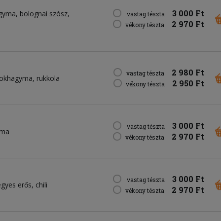
3 000 Ft
gyma
bolognai szósz
vastag tészta
2 970 Ft
vékony tészta
2 980 Ft
vastag tészta
fokhagyma
rukkola
2 950 Ft
vékony tészta
3 000 Ft
vastag tészta
yma
2 970 Ft
vékony tészta
3 000 Ft
vastag tészta
egyes erős
chili
2 970 Ft
vékony tészta