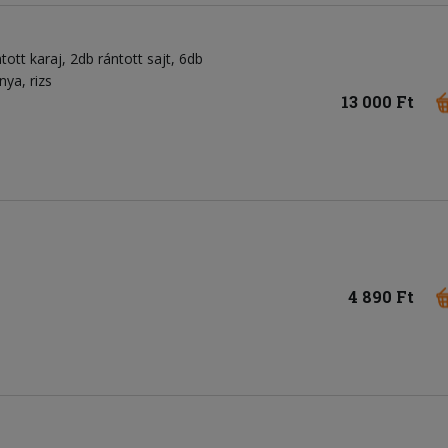
tott karaj, 2db rántott sajt, 6db
nya, rizs
13 000 Ft
4 890 Ft