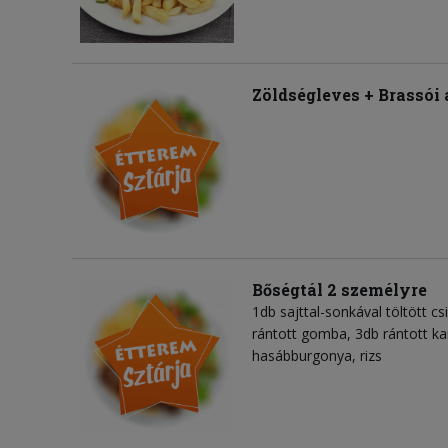
Zöldségleves + Brassói
Bőségtál 2 személyre
1db sajttal-sonkával töltött cs
rántott gomba, 3db rántott karf
hasábburgonya, rizs