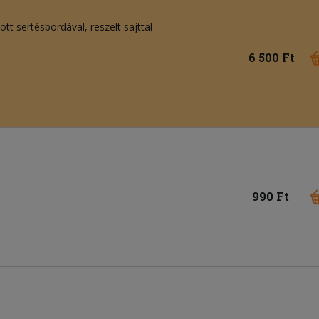
ott sertésbordával, reszelt sajttal
6 500 Ft
990 Ft