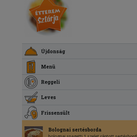
Újdonság
Menü
Reggeli
Leves
Frissensült
Bolognai sertésborda
bolognai spagetti 1 szelet rántott sertésbordá