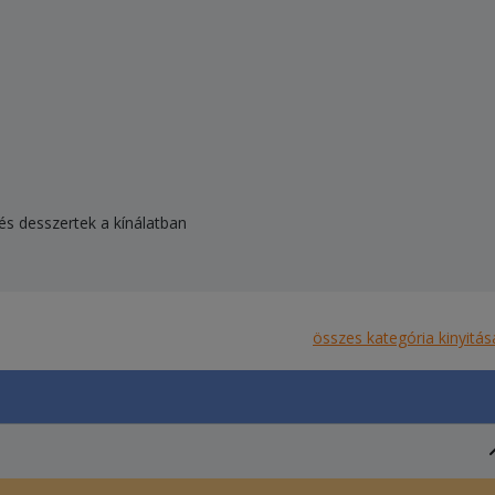
i és desszertek a kínálatban
összes kategória kinyitás