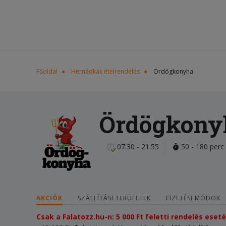
Főoldal
Hernádkak ételrendelés
Ördögkonyha
Ördögkony
07:30 - 21:55
50 - 180 perc
AKCIÓK
SZÁLLÍTÁSI TERÜLETEK
FIZETÉSI MÓDOK
Csak a Falatozz.hu-n: 5 000 Ft feletti rendelés ese