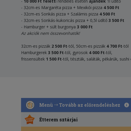
-
10 000 Ft felett
i rendelés esetén
ajándék
1l üdítő
- 32cm-es Margaréta pizza + Mexikói pizza
4 500 Ft
- 32cm-es Sonkás pizza + Szalámis pizza
4 500 Ft
- 32cm-es Sonkás-kukoricás pizza + 0,5l üdítő
3 500 Ft
- Hamburger + sült burgonya
3 000 Ft
Az akciók nem összevonhatók!
32cm-es pizzák
2 500 Ft
-tól, 50cm-es pizzák
4 700 Ft
-tól
Hamburgerek
3 500
Ft
-tól, gyrosok
4 000
Ft
-tól,
frissensültek
1 500 F
t
-tól, tészták, saláták, pékárúk, sush
Menü
Tovább az előrendeléshez
Étterem sztárjai