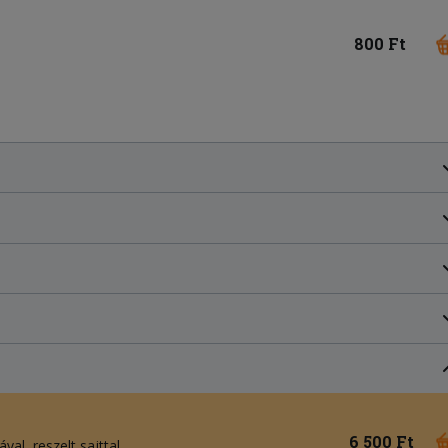
800 Ft
6 500 Ft
val, reszelt sajttal