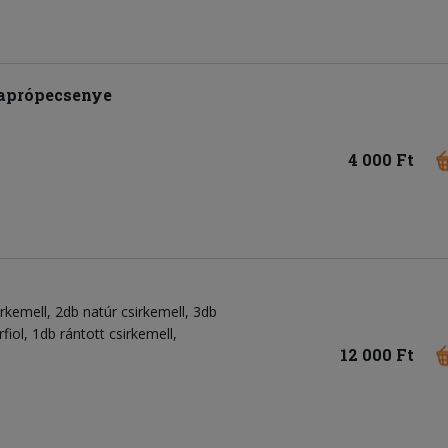
 aprópecsenye
4 000 Ft
irkemell, 2db natúr csirkemell, 3db
iol, 1db rántott csirkemell,
12 000 Ft