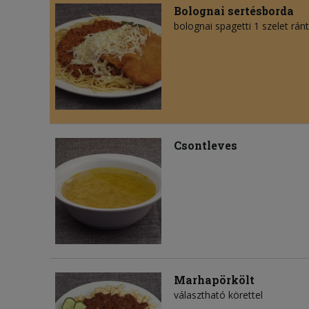
Bolognai sertésborda
bolognai spagetti 1 szelet ránt
Csontleves
Marhapörkölt
választható körettel