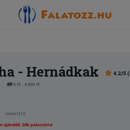
ha
- Hernádkak
4.2/5 
0 Ft - 4 000 Ft
ISMERTETŐ
tén ajándék 2db palacsinta