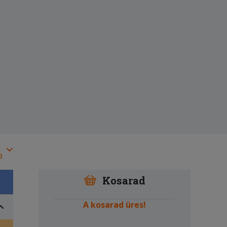
a
Kosarad
A kosarad üres!