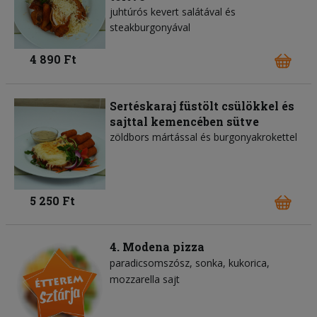
juhtúrós kevert salátával és
steakburgonyával
4 890 Ft
Sertéskaraj füstölt csülökkel és
sajttal kemencében sütve
zöldbors mártással és burgonyakrokettel
5 250 Ft
4. Modena pizza
paradicsomszósz
sonka
kukorica
mozzarella sajt