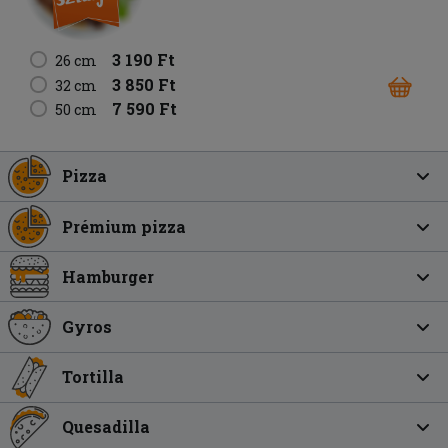
3 190 Ft
26 cm
3 850 Ft
32 cm
7 590 Ft
50 cm
Pizza
Prémium pizza
Hamburger
Gyros
Tortilla
Quesadilla