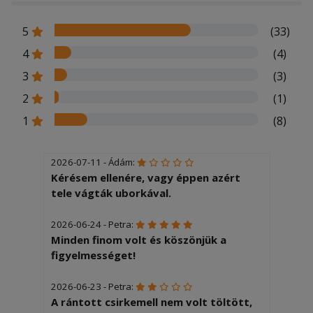
5
(33)
4
(4)
3
(3)
2
(1)
1
(8)
2026-07-11 - Ádám:
Kérésem ellenére, vagy éppen azért
tele vágták uborkával.
2026-06-24 - Petra:
Minden finom volt és köszönjük a
figyelmességet!
2026-06-23 - Petra:
A rántott csirkemell nem volt töltött,