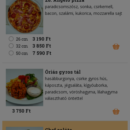
paradicsomszósz
sonka
csirkemell
bacon
szalámi
kukorica
mozzarella sajt
3 190 Ft
26 cm
3 850 Ft
32 cm
7 590 Ft
50 cm
Óriás gyros tál
hasábburgonya
csirke gyros hús
káposzta
jégsaláta
kígyóuborka
paradicsom
vöröshagyma
lilahagyma
választható öntettel
3 750 Ft
Chef saláta