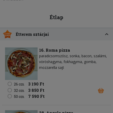
Étlap
Étterem sztárjai
16. Roma pizza
paradicsomszósz
sonka
bacon
szalámi
vöröshagyma
fokhagyma
gomba
mozzarella sajt
3 190 Ft
26 cm
3 850 Ft
32 cm
7 590 Ft
50 cm
28. Angelo pizza