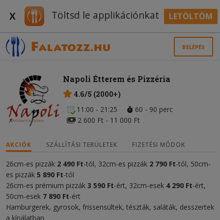
Töltsd le applikációnkat
X
LETÖLTÖM
BELÉPÉS
Napoli Étterem és Pizzéria
4.6/5 (2000+)
11:00 - 21:25
60 - 90 perc
2 600 Ft - 11 000 Ft
AKCIÓK
SZÁLLÍTÁSI TERÜLETEK
FIZETÉSI MÓDOK
26cm-es pizzák
2 490 Ft
-tól, 32cm-es pizzák
2 790 Ft
-tól, 50cm-
es pizzák
5 890 Ft
-tól
26cm-es prémium pizzák
3 590 Ft
-ért, 32cm-esek
4
290 Ft
-ért,
50cm-esek
7 890 Ft
-ért
Hamburgerek, gyrosok, frissensültek, tészták, saláták, desszertek
a kínálatban.