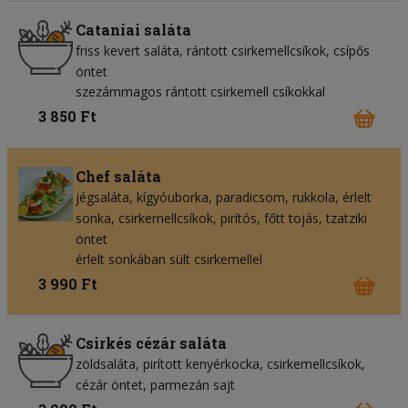
Cataniai saláta
friss kevert saláta
rántott csirkemellcsíkok
csípős
öntet
szezámmagos rántott csirkemell csíkokkal
3 850 Ft
Chef saláta
jégsaláta
kígyóuborka
paradicsom
rukkola
érlelt
sonka
csirkemellcsíkok
pirítós
főtt tojás
tzatziki
öntet
érlelt sonkában sült csirkemellel
3 990 Ft
Csirkés cézár saláta
zöldsaláta
pirított kenyérkocka
csirkemellcsíkok
cézár öntet
parmezán sajt