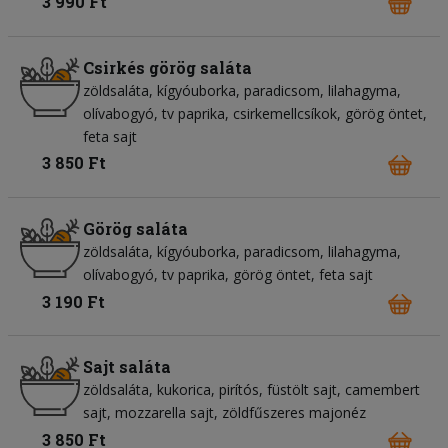
3 990 Ft
Csirkés görög saláta
zöldsaláta
kígyóuborka
paradicsom
lilahagyma
olívabogyó
tv paprika
csirkemellcsíkok
görög öntet
feta sajt
3 850 Ft
Görög saláta
zöldsaláta
kígyóuborka
paradicsom
lilahagyma
olívabogyó
tv paprika
görög öntet
feta sajt
3 190 Ft
Sajt saláta
zöldsaláta
kukorica
pirítós
füstölt sajt
camembert
sajt
mozzarella sajt
zöldfűszeres majonéz
3 850 Ft