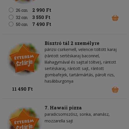
2 990 Ft
26 cm
3 550 Ft
32 cm
7 490 Ft
50 cm
Bisztró tál 2 személyre
párizsi csirkemell, velencei töltött karaj
(rántott sertéskaraj baconnel,
lilahagymával és sajttal töltve), rántott
sertéskaraj, rántott sajt, rántott
gombafejek, tartármártás, párolt rizs,
hasábburgonya
11 490 Ft
7. Hawaii pizza
paradicsomszósz
sonka
ananász
mozzarella sajt