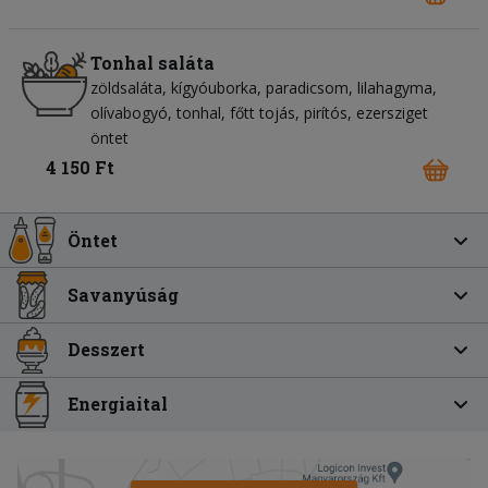
Tonhal saláta
zöldsaláta
kígyóuborka
paradicsom
lilahagyma
olívabogyó
tonhal
főtt tojás
pirítós
ezersziget
öntet
4 150 Ft
Öntet
Savanyúság
Desszert
Energiaital