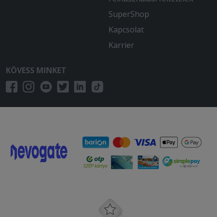
SuperShop
2025-11-22 - Péter:
Kapcsolat
Finom volt.
Karrier
2025-10-11 - Vivien:
Az édes burgonya hideg volt.
KÖVESS MINKET
2025-09-21 - :
Finom ételek, korrekt árak és gyors
kiszállítás! Csak ajánlani tudom!
2025-09-02 - Ivett:
Gyorsan megérkezett a rendelésem,
ami nagyon finom volt! A futár kedves
volt.
2025-08-18 - Gyuláné:
A pizza sajnos hideg volt,túl volt
sütve,égett volt a teteje! Élvezhetetlen
volt.