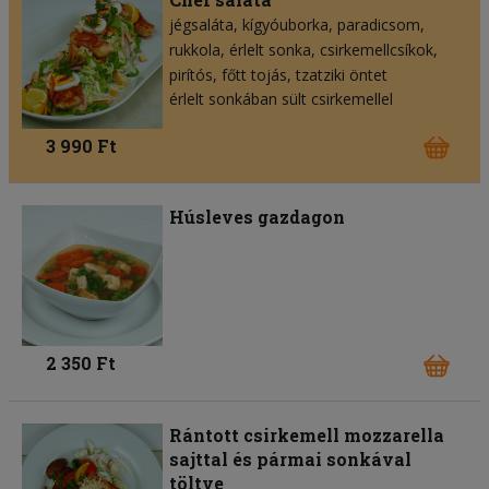
jégsaláta
kígyóuborka
paradicsom
rukkola
érlelt sonka
csirkemellcsíkok
pirítós
főtt tojás
tzatziki öntet
érlelt sonkában sült csirkemellel
3 990 Ft
Húsleves gazdagon
2 350 Ft
Rántott csirkemell mozzarella
sajttal és pármai sonkával
töltve