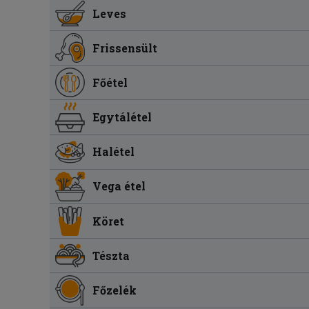
Leves
Frissensült
Főétel
Egytálétel
Halétel
Vega étel
Köret
Tészta
Főzelék