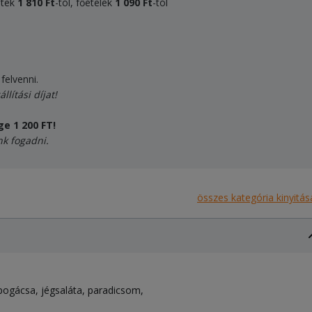
ültek
1 810 Ft
-tól, főételek
1 090
Ft
-tól
felvenni.
ítási díjat!
e 1 200 FT!
nk fogadni.
összes kategória kinyitás
pogácsa
jégsaláta
paradicsom