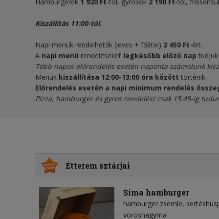
Hamburgerek
1 920 Ft
-tól, gyrosok
2 190
Ft
-tól, frissens
Kiszállítás 11:00-tól.
Napi menük rendelhetők (leves + főétel)
2 450 Ft
-ért.
A
napi menü
rendeléseket
legkésőbb előző nap
tudjuk 
Több napos előrendelés esetén naponta számolunk kiszáll
Menük
kiszállítása 12:00-13:00 óra között
történik.
Előrendelés esetén a napi minimum rendelés összeg
Pizza, hamburger és gyros rendelést csak 15:45-ig tudu
Étterem sztárjai
Sima hamburger
hamburger zsemle
sertéshús
vöröshagyma