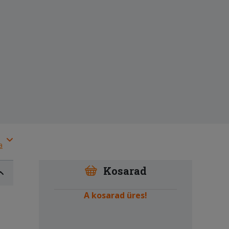
a
Kosarad
A kosarad üres!