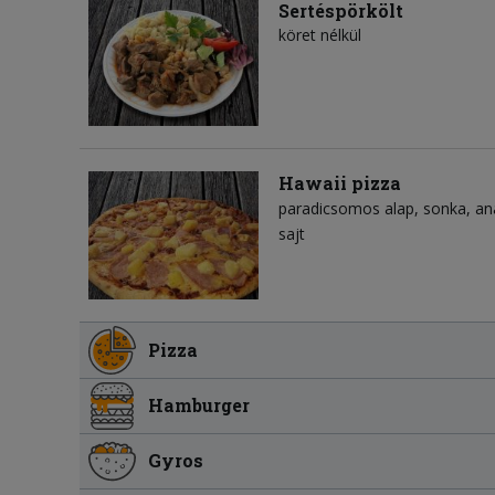
Sertéspörkölt
köret nélkül
Hawaii pizza
paradicsomos alap
sonka
an
sajt
Pizza
Hamburger
Gyros