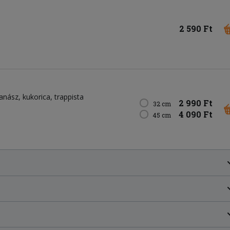
2 590 Ft
anász
kukorica
trappista
2 990 Ft
32 cm
4 090 Ft
45 cm