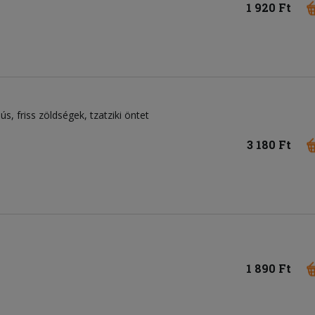
1 920 Ft
hús
friss zöldségek
tzatziki öntet
3 180 Ft
1 890 Ft