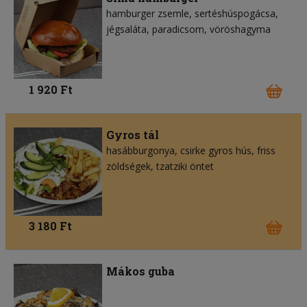
hamburger zsemle
sertéshúspogácsa
jégsaláta
paradicsom
vöröshagyma
1 920 Ft
Gyros tál
hasábburgonya
csirke gyros hús
friss
zöldségek
tzatziki öntet
3 180 Ft
Mákos guba