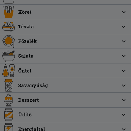
Köret
Tészta
Főzelék
Saláta
Öntet
Savanyúság
Desszert
Üdítő
Energiaital