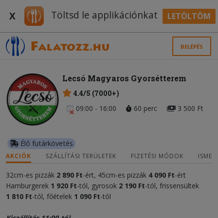
Töltsd le applikációnkat
X
LETÖLTÖM
BELÉPÉS
Lecsó Magyaros Gyorsétterem
4.4/5 (7000+)
09:00 - 16:00
60 perc
3 500 Ft
Élő futárkövetés
AKCIÓK
SZÁLLÍTÁSI TERÜLETEK
FIZETÉSI MÓDOK
ISMER
32cm-es pizzák
2 890 Ft
-ért, 45cm-es pizzák
4 090 Ft
-ért
Hamburgerek
1 920 Ft
-tól, gyrosok
2 190
Ft
-tól, frissensültek
1 810 Ft
-tól, főételek
1 090
Ft
-tól
Kiszállítás 11:00-tól.