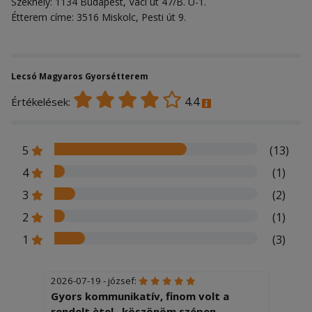
Székhely: 1134 Budapest, Váci út 47/B. Ü-1.
Étterem címe: 3516 Miskolc, Pesti út 9.
Lecsó Magyaros Gyorsétterem
4.4
Értékelések:
5
(13)
4
(1)
3
(2)
2
(1)
1
(3)
2026-07-19 - józsef:
Gyors kommunikatív, finom volt a
rendelt ètel , köszönöm szépen