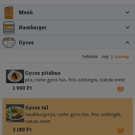
Menü
Hamburger
Gyros
Feltétek:
kép
szöveg
Gyros pitában
pita
csirke gyros hús
friss zöldségek
tzatziki öntet
1 990 Ft
Gyros tál
hasábburgonya
csirke gyros hús
friss zöldségek
tzatziki öntet
3 180 Ft