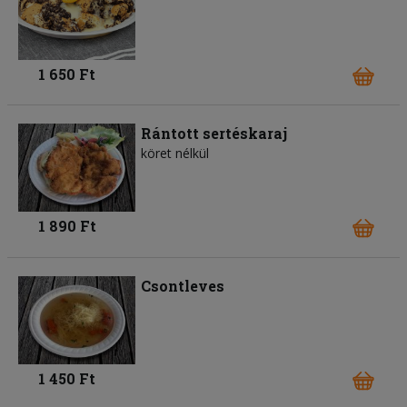
1 650 Ft
Rántott sertéskaraj
köret nélkül
1 890 Ft
Csontleves
1 450 Ft