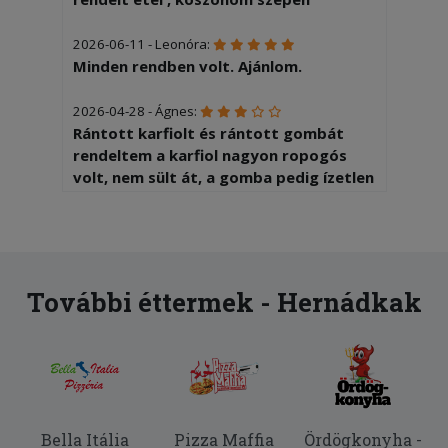
2026-06-11 - Leonóra:
Minden rendben volt. Ajánlom.
2026-04-28 - Ágnes:
Rántott karfiolt és rántott gombát
rendeltem a karfiol nagyon ropogós
volt, nem sült át, a gomba pedig ízetlen
volt, bőven kellett sózni, szószozni.
2026-03-01 - Csaba:
Baromi nagy adagot kaptam, ami
ráadásul nagyon finom is volt.
További éttermek - Hernádkak
2026-01-16 - Gyula:
A kiszállítás nagyon gyors volt. Az étel
a megszokott magyaros ízvilágot
tükrözte.
Bella Itália
Pizza Maffia
Ördögkonyha -
2025-09-05 - Anna: