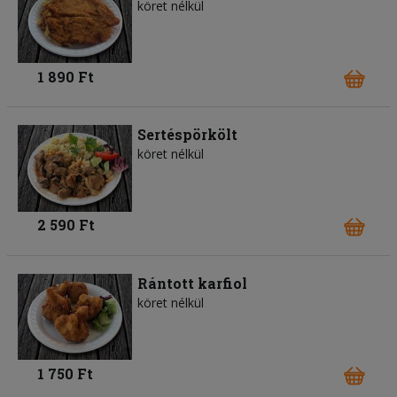
köret nélkül
1 890 Ft
Sertéspörkölt
köret nélkül
2 590 Ft
Rántott karfiol
köret nélkül
1 750 Ft