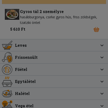
Gyros tál 2 személyre
hasábburgonya
csirke gyros hús
friss zöldségek
tzatziki öntet
5 610 Ft
Leves
Frissensült
Főétel
Egytálétel
Halétel
Vega étel