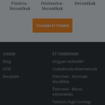
Pizzéria -
Felsőzsolca -
Hernádkak
Minden rendben volt, hamar ki is
Hernádkak
Hernádkak
szállították. Meleg volt az étel és finom
is. Köszönjük
2025-08-29 - Anikó:
TOVÁBBI ÉTTERMEK
Tehetetlenül rossz volt a főzelék, iiszta
rántás, tök alig! A vagdalt hideg, rágós
és íztelen, minden a kukában landolt.
Soha többé nem rendelek innen.
CIKKEK
ÉTTERMEKNEK
2025-08-19 - Margit:
Blog
Hogyan működik?
Hideg volt minden étel !
GYIK
Csatlakozás éttermeknek
2025-08-05 - Jánosné:
Receptek
Éttermek - Azonnali
Nekem eléggé zsíros volt a burgonya, a
kiszállítás
pizza tészta nem volt rendesen
megsütve. Ízre mind a kettő jó volt.
Éttermek - Menü
előrendelés
2025-07-07 - Tamás:
Falatozz logó csomag
Rendben ment minden. Elégedett