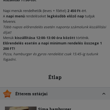
Napi menük rendelhetők (leves + főétel)
2 450 Ft
-ért.
A
napi menü
rendeléseket
legkésőbb előző nap
tudjuk
felvenni.
Több napos előrendelés esetén naponta számolunk kiszállítási
díjat!
Menük
kiszállítása 12:00-13:00 óra között
történik.
Előrendelés esetén a napi minimum rendelés összege 1
200 FT!
Pizza, hamburger és gyros rendelést csak 15:45-ig tudunk
fogadni.
Étlap
Étterem sztárjai
Sima hamburger