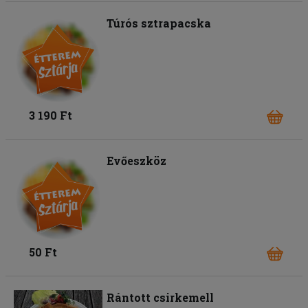
Túrós sztrapacska
3 190 Ft
Evőeszköz
50 Ft
Rántott csirkemell