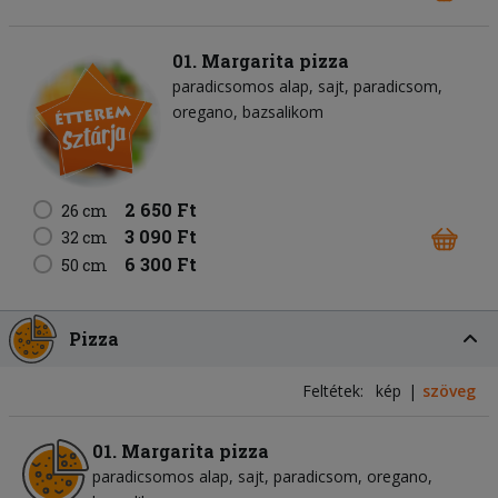
01. Margarita pizza
paradicsomos alap
sajt
paradicsom
oregano
bazsalikom
2 650 Ft
26 cm
3 090 Ft
32 cm
6 300 Ft
50 cm
Pizza
Feltétek:
kép
szöveg
01. Margarita pizza
paradicsomos alap
sajt
paradicsom
oregano