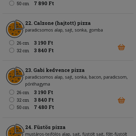
7 890 Ft
50 cm
22. Calzone (hajtott) pizza
paradicsomos alap
sajt
sonka
gomba
3 190 Ft
26 cm
3 840 Ft
32 cm
23. Gabi kedvence pizza
paradicsomos alap
sajt
sonka
bacon
paradicsom
póréhagyma
3 190 Ft
26 cm
3 840 Ft
32 cm
7 480 Ft
50 cm
24. Füstös pizza
mustáros-tejfölös alap
sajt
füstölt sajt
főtt-füstölt