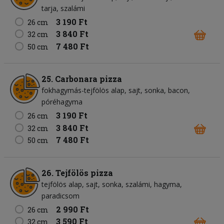
tarja
szalámi
3 190 Ft
26 cm
3 840 Ft
32 cm
7 480 Ft
50 cm
25. Carbonara pizza
fokhagymás-tejfölös alap
sajt
sonka
bacon
póréhagyma
3 190 Ft
26 cm
3 840 Ft
32 cm
7 480 Ft
50 cm
26. Tejfölös pizza
tejfölös alap
sajt
sonka
szalámi
hagyma
paradicsom
2 990 Ft
26 cm
3 590 Ft
32 cm