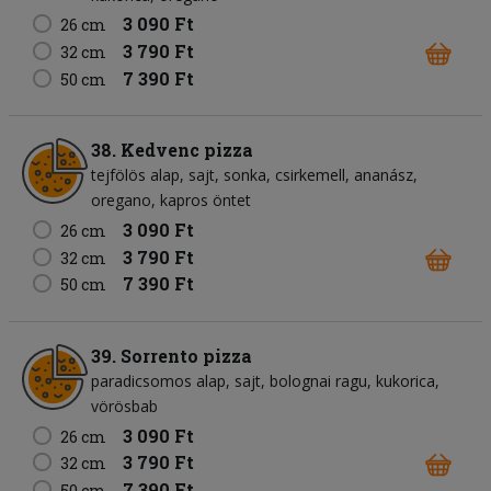
3 090 Ft
26 cm
3 790 Ft
32 cm
7 390 Ft
50 cm
38. Kedvenc pizza
tejfölös alap
sajt
sonka
csirkemell
ananász
oregano
kapros öntet
3 090 Ft
26 cm
3 790 Ft
32 cm
7 390 Ft
50 cm
39. Sorrento pizza
paradicsomos alap
sajt
bolognai ragu
kukorica
vörösbab
3 090 Ft
26 cm
3 790 Ft
32 cm
7 390 Ft
50 cm