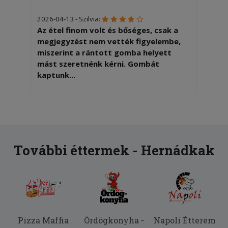
2026-04-13 - Szilvia:
Az étel finom volt és bőséges, csak a
megjegyzést nem vették figyelembe,
miszerint a rántott gomba helyett
mást szeretnénk kérni. Gombát
kaptunk...
2026-01-24 - :
Mi giroszos pizzát rendeltünk de ezen
pacon,paradicsom, tojás van Ez nem az
amit mi rendeltünk
További éttermek - Hernádkak
2026-01-03 - Csaba:
Pontos kiszállítás, finom pizza,
köszönjük!
2025-11-15 - Dóra:
Hajszálakat találtunk a hamburgerben.
Pizza Maffia
Ördögkonyha -
Napoli Étterem