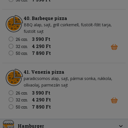
40. Barbeque pizza
BBQ alap
sajt
grill csirkemell
füstölt-főtt tarja
füstölt sajt
3 590 Ft
26 cm
4 290 Ft
32 cm
7 890 Ft
50 cm
41. Venezia pizza
paradicsomos alap
sajt
pármai sonka
rukkola
olívaolaj
parmezán sajt
3 590 Ft
26 cm
4 290 Ft
32 cm
7 890 Ft
50 cm
Hamburger