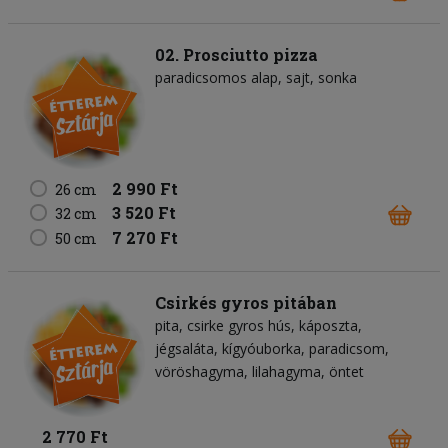
02. Prosciutto pizza
paradicsomos alap
sajt
sonka
2 990 Ft
26 cm
3 520 Ft
32 cm
7 270 Ft
50 cm
Csirkés gyros pitában
pita
csirke gyros hús
káposzta
jégsaláta
kígyóuborka
paradicsom
vöröshagyma
lilahagyma
öntet
2 770 Ft