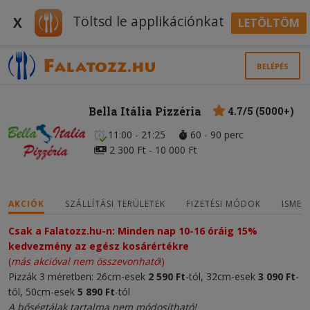
Töltsd le applikációnkat
X
LETÖLTÖM
BELÉPÉS
Bella Itália Pizzéria
4.7/5 (5000+)
11:00 - 21:25
60 - 90 perc
2 300 Ft - 10 000 Ft
AKCIÓK
SZÁLLÍTÁSI TERÜLETEK
FIZETÉSI MÓDOK
ISMER
Csak a Falatozz.hu-n: Minden nap 10-16 óráig 15%
kedvezmény az egész kosárértékre
(
más akcióval nem összevonható
!)
Pizzák 3 méretben: 26cm-esek
2 590 Ft
-tól, 32cm-esek
3 090 Ft
-
tól, 50cm-esek
5 890 Ft
-tól
A bőségtálak tartalma nem módosítható!