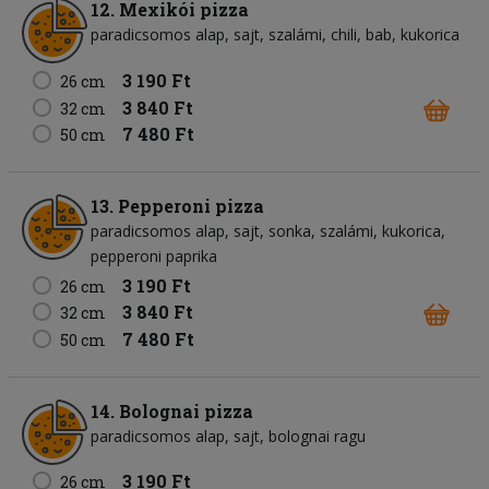
12. Mexikói pizza
paradicsomos alap
sajt
szalámi
chili
bab
kukorica
3 190 Ft
26 cm
3 840 Ft
32 cm
7 480 Ft
50 cm
13. Pepperoni pizza
paradicsomos alap
sajt
sonka
szalámi
kukorica
pepperoni paprika
3 190 Ft
26 cm
3 840 Ft
32 cm
7 480 Ft
50 cm
14. Bolognai pizza
paradicsomos alap
sajt
bolognai ragu
3 190 Ft
26 cm