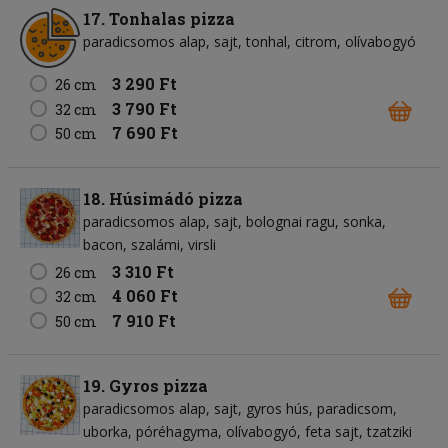
17. Tonhalas pizza
paradicsomos alap
sajt
tonhal
citrom
olívabogyó
3 290 Ft
26 cm
3 790 Ft
32 cm
7 690 Ft
50 cm
18. Húsimádó pizza
paradicsomos alap
sajt
bolognai ragu
sonka
bacon
szalámi
virsli
3 310 Ft
26 cm
4 060 Ft
32 cm
7 910 Ft
50 cm
19. Gyros pizza
paradicsomos alap
sajt
gyros hús
paradicsom
uborka
póréhagyma
olívabogyó
feta sajt
tzatziki