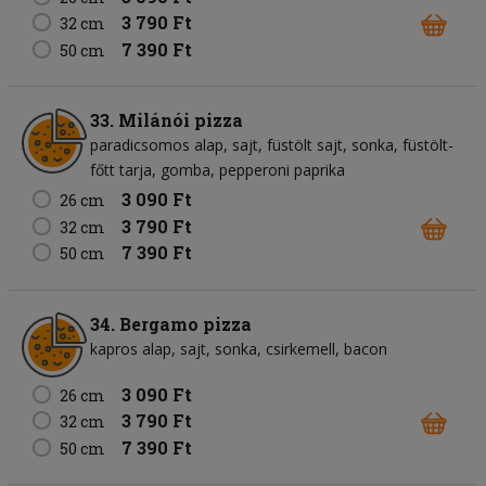
3 790 Ft
32 cm
7 390 Ft
50 cm
33. Milánói pizza
paradicsomos alap
sajt
füstölt sajt
sonka
füstölt-
főtt tarja
gomba
pepperoni paprika
3 090 Ft
26 cm
3 790 Ft
32 cm
7 390 Ft
50 cm
34. Bergamo pizza
kapros alap
sajt
sonka
csirkemell
bacon
3 090 Ft
26 cm
3 790 Ft
32 cm
7 390 Ft
50 cm