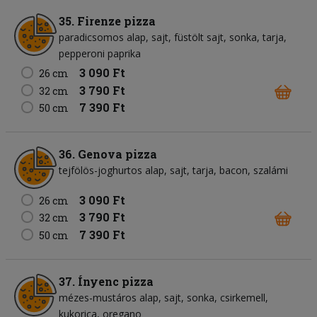
35. Firenze pizza
paradicsomos alap
sajt
füstölt sajt
sonka
tarja
pepperoni paprika
3 090 Ft
26 cm
3 790 Ft
32 cm
7 390 Ft
50 cm
36. Genova pizza
tejfölös-joghurtos alap
sajt
tarja
bacon
szalámi
3 090 Ft
26 cm
3 790 Ft
32 cm
7 390 Ft
50 cm
37. Ínyenc pizza
mézes-mustáros alap
sajt
sonka
csirkemell
kukorica
oregano