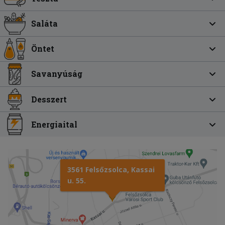
Saláta
Öntet
Savanyúság
Desszert
Energiaital
3561 Felsőzsolca, Kassai
u. 55.