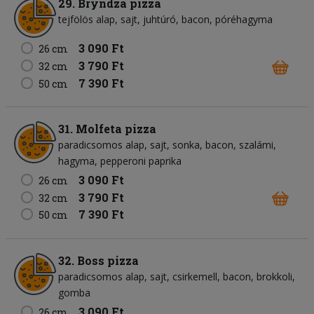
29. Bryndza pizza
tejfölös alap
sajt
juhtúró
bacon
póréhagyma
3 090 Ft
26 cm
3 790 Ft
32 cm
7 390 Ft
50 cm
31. Molfeta pizza
paradicsomos alap
sajt
sonka
bacon
szalámi
hagyma
pepperoni paprika
3 090 Ft
26 cm
3 790 Ft
32 cm
7 390 Ft
50 cm
32. Boss pizza
paradicsomos alap
sajt
csirkemell
bacon
brokkoli
gomba
3 090 Ft
26 cm