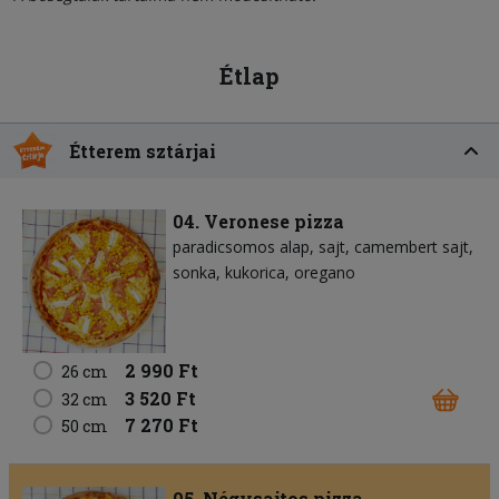
Étlap
Étterem sztárjai
04. Veronese pizza
paradicsomos alap
sajt
camembert sajt
sonka
kukorica
oregano
2 990 Ft
26 cm
3 520 Ft
32 cm
7 270 Ft
50 cm
05. Négysajtos pizza