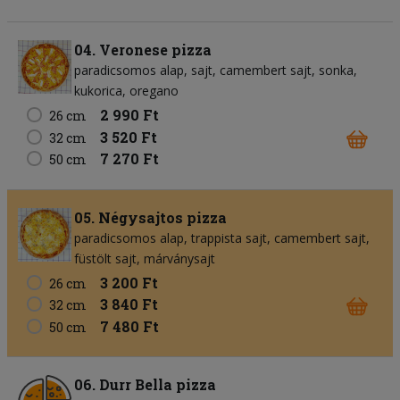
04. Veronese pizza
paradicsomos alap
sajt
camembert sajt
sonka
kukorica
oregano
2 990 Ft
26 cm
3 520 Ft
32 cm
7 270 Ft
50 cm
05. Négysajtos pizza
paradicsomos alap
trappista sajt
camembert sajt
füstölt sajt
márványsajt
3 200 Ft
26 cm
3 840 Ft
32 cm
7 480 Ft
50 cm
06. Durr Bella pizza