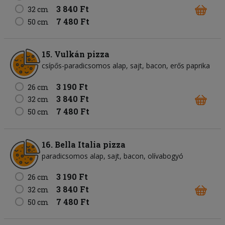
3 840 Ft
32 cm
7 480 Ft
50 cm
15. Vulkán pizza
csípős-paradicsomos alap
sajt
bacon
erős paprika
3 190 Ft
26 cm
3 840 Ft
32 cm
7 480 Ft
50 cm
16. Bella Italia pizza
paradicsomos alap
sajt
bacon
olívabogyó
3 190 Ft
26 cm
3 840 Ft
32 cm
7 480 Ft
50 cm