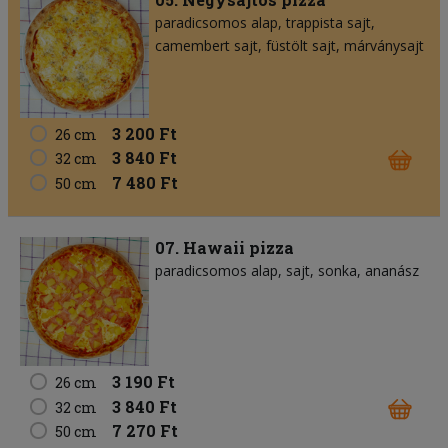
paradicsomos alap
trappista sajt
camembert sajt
füstölt sajt
márványsajt
3 200 Ft
26 cm
3 840 Ft
32 cm
7 480 Ft
50 cm
07. Hawaii pizza
paradicsomos alap
sajt
sonka
ananász
3 190 Ft
26 cm
3 840 Ft
32 cm
7 270 Ft
50 cm