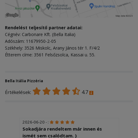
Rendelést teljesítő partner adatai:
Cégnév: Carbonare Kft. (Bella Italia)
Adószám: 11679950-2-05
Székhely: 3526 Miskolc, Arany János tér 1. F/4/2
Étterem címe: 3561 Felsőzsolca, Kassai u. 55.
Bella Itália Pizzéria
4.7
Értékelések:
2026-06-20 - :
Sokadjára rendeltem már innen és
ismét sem csalódtam. )