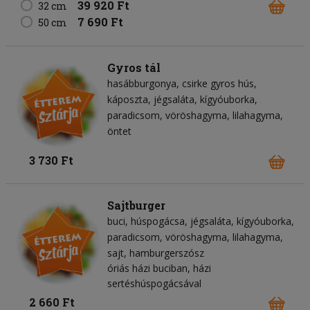
39 920 Ft
32 cm
7 690 Ft
50 cm
Gyros tál
hasábburgonya
csirke gyros hús
káposzta
jégsaláta
kígyóuborka
paradicsom
vöröshagyma
lilahagyma
öntet
3 730 Ft
Sajtburger
buci
húspogácsa
jégsaláta
kígyóuborka
paradicsom
vöröshagyma
lilahagyma
sajt
hamburgerszósz
óriás házi buciban, házi
sertéshúspogácsával
2 660 Ft