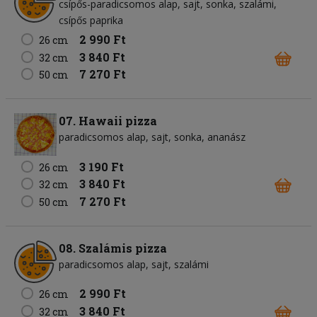
csípős-paradicsomos alap
sajt
sonka
szalámi
csípős paprika
2 990 Ft
26 cm
3 840 Ft
32 cm
7 270 Ft
50 cm
07. Hawaii pizza
paradicsomos alap
sajt
sonka
ananász
3 190 Ft
26 cm
3 840 Ft
32 cm
7 270 Ft
50 cm
08. Szalámis pizza
paradicsomos alap
sajt
szalámi
2 990 Ft
26 cm
3 840 Ft
32 cm