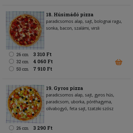
18. Húsimádó pizza
paradicsomos alap
sajt
bolognai ragu
sonka
bacon
szalámi
virsli
3 310 Ft
26 cm
4 060 Ft
32 cm
7 910 Ft
50 cm
19. Gyros pizza
paradicsomos alap
sajt
gyros hús
paradicsom
uborka
póréhagyma
olívabogyó
feta sajt
tzatziki szósz
3 290 Ft
26 cm