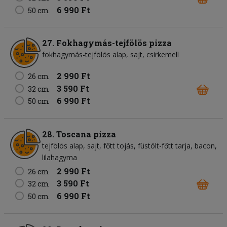
6 990 Ft
50 cm
27. Fokhagymás-tejfölös pizza
fokhagymás-tejfölös alap
sajt
csirkemell
2 990 Ft
26 cm
3 590 Ft
32 cm
6 990 Ft
50 cm
28. Toscana pizza
tejfölös alap
sajt
főtt tojás
füstölt-főtt tarja
bacon
lilahagyma
2 990 Ft
26 cm
3 590 Ft
32 cm
6 990 Ft
50 cm