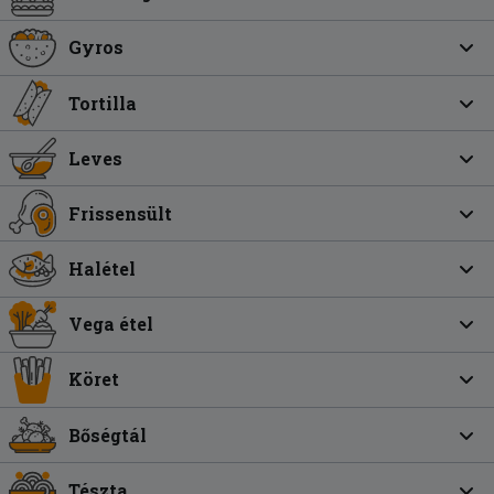
Gyros
Tortilla
Leves
Frissensült
Halétel
Vega étel
Köret
Bőségtál
Tészta