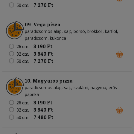
7 270 Ft
50 cm
09. Vega pizza
paradicsomos alap
sajt
borsó
brokkoli
karfiol
paradicsom
kukorica
3 190 Ft
26 cm
3 840 Ft
32 cm
7 270 Ft
50 cm
10. Magyaros pizza
paradicsomos alap
sajt
szalámi
hagyma
erős
paprika
3 190 Ft
26 cm
3 840 Ft
32 cm
7 480 Ft
50 cm