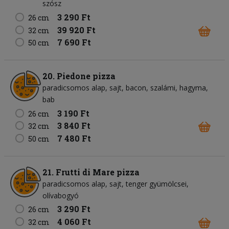
szósz
3 290 Ft
26 cm
39 920 Ft
32 cm
7 690 Ft
50 cm
20. Piedone pizza
paradicsomos alap
sajt
bacon
szalámi
hagyma
bab
3 190 Ft
26 cm
3 840 Ft
32 cm
7 480 Ft
50 cm
21. Frutti di Mare pizza
paradicsomos alap
sajt
tenger gyümölcsei
olívabogyó
3 290 Ft
26 cm
4 060 Ft
32 cm