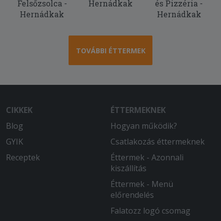
Felsőzsolca -
Hernádkak
és Pizzéria -
2025-10-31 - :
Hernádkak
Hernádkak
Sokadjára rendeltünk innen, mindig
finom a kaja. ) A
fokhagymakrémlevesüket nagyon
imádom, azt szinte mindig rendelem, a
TOVÁBBI ÉTTERMEK
pizzáik is egész jók.
2025-10-07 - :
Nagyon finom volt az étel, már
többször rendeltünk innen. Fogunk
CIKKEK
ÉTTERMEKNEK
máskor is még természetesen.
Blog
Hogyan működik?
GYIK
Csatlakozás éttermeknek
Receptek
Éttermek - Azonnali
kiszállítás
Éttermek - Menü
előrendelés
Falatozz logó csomag