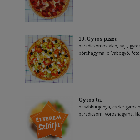
19. Gyros pizza
paradicsomos alap
sajt
gyro
póréhagyma
olívabogyó
feta
Gyros tál
hasábburgonya
csirke gyros 
paradicsom
vöröshagyma
li