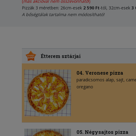
(
más akcióval nem összevonható
!)
Pizzák 3 méretben: 26cm-esek
2 590 Ft
-tól, 32cm-esek
3 
A bőségtálak tartalma nem módosítható!
Étterem sztárjai
04. Veronese pizza
paradicsomos alap
sajt
came
oregano
05. Négysajtos pizza