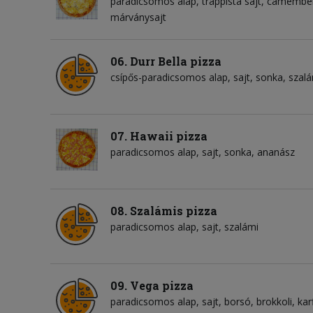
paradicsomos alap
trappista sajt
camember
márványsajt
06. Durr Bella pizza
csípős-paradicsomos alap
sajt
sonka
szalá
07. Hawaii pizza
paradicsomos alap
sajt
sonka
ananász
08. Szalámis pizza
paradicsomos alap
sajt
szalámi
09. Vega pizza
paradicsomos alap
sajt
borsó
brokkoli
kar