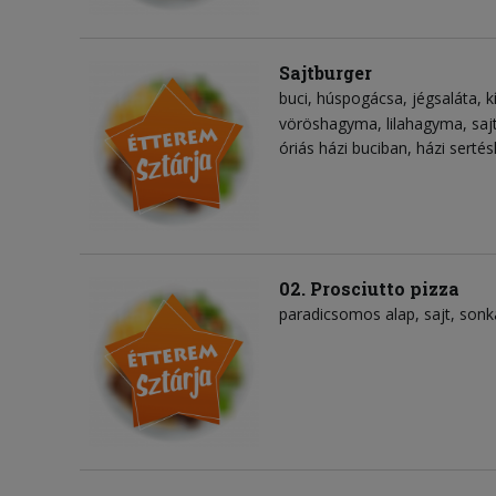
Sajtburger
buci
húspogácsa
jégsaláta
k
vöröshagyma
lilahagyma
saj
óriás házi buciban, házi sert
02. Prosciutto pizza
paradicsomos alap
sajt
sonk