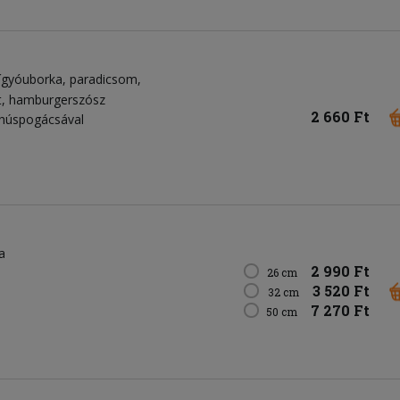
ígyóuborka
paradicsom
t
hamburgerszósz
2 660 Ft
éshúspogácsával
a
2 990 Ft
26 cm
3 520 Ft
32 cm
7 270 Ft
50 cm