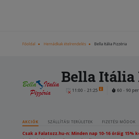
Főoldal
Hernádkak ételrendelés
Bella Itália Pizzéria
Bella Itália
11:00 - 21:25
60 - 90 per
AKCIÓK
SZÁLLÍTÁSI TERÜLETEK
FIZETÉSI MÓDOK
Csak a Falatozz.hu-n: Minden nap 10-16 óráig 15%