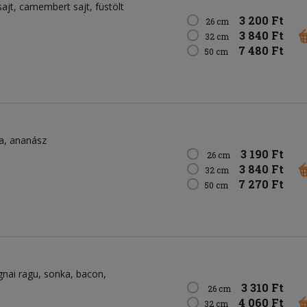
sajt
camembert sajt
füstölt
3 200 Ft
26 cm
3 840 Ft
32 cm
7 480 Ft
50 cm
a
ananász
3 190 Ft
26 cm
3 840 Ft
32 cm
7 270 Ft
50 cm
gnai ragu
sonka
bacon
3 310 Ft
26 cm
4 060 Ft
32 cm