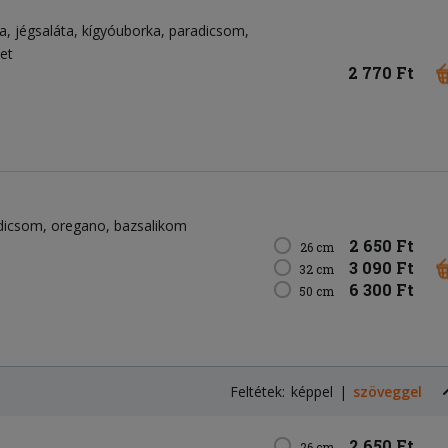
a
jégsaláta
kígyóuborka
paradicsom
et
2 770 Ft
dicsom
oregano
bazsalikom
2 650 Ft
26 cm
3 090 Ft
32 cm
6 300 Ft
50 cm
Feltétek:
képpel
szöveggel
2 650 Ft
26 cm