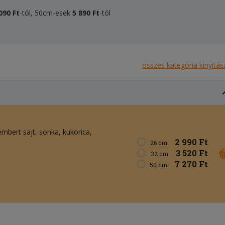
090 Ft
-tól, 50cm-esek
5 890 Ft
-tól
összes kategória kinyitás
mbert sajt
sonka
kukorica
2 990 Ft
26 cm
3 520 Ft
32 cm
7 270 Ft
50 cm