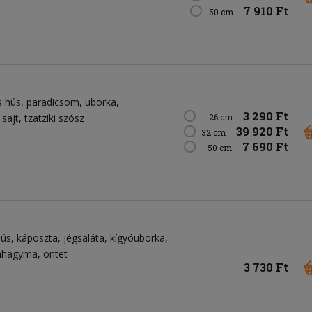
7 910 Ft
50 cm
s hús
paradicsom
uborka
3 290 Ft
 sajt
tzatziki szósz
26 cm
39 920 Ft
32 cm
7 690 Ft
50 cm
hús
káposzta
jégsaláta
kígyóuborka
lahagyma
öntet
3 730 Ft