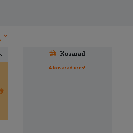
a
Kosarad
A kosarad üres!