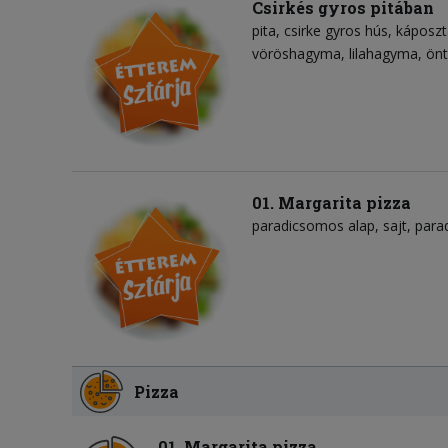
Csirkés gyros pitában
pita
csirke gyros hús
káposzt
vöröshagyma
lilahagyma
önt
01. Margarita pizza
paradicsomos alap
sajt
para
Pizza
01. Margarita pizza