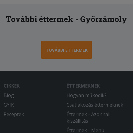
További éttermek - Győrzámoly
TOVÁBBI ÉTTERMEK
CIKKEK
ÉTTERMEKNEK
Blog
Hogyan működik?
GYIK
Csatlakozás éttermeknek
Receptek
Éttermek - Azonnali
kiszállítás
Éttermek - Menü