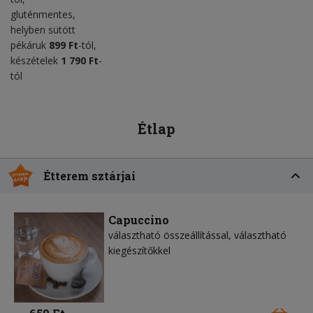
gluténmentes,
helyben sütött
pékáruk
8
99
Ft
-tól,
készételek
1 790 Ft
-
tól
Étlap
Étterem sztárjai
Capuccino
választható összeállítással, választható
kiegészítőkkel