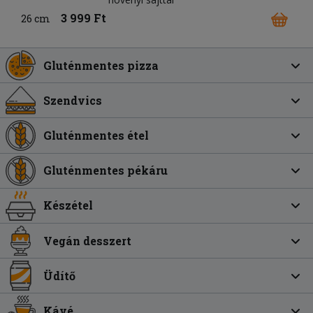
3 999 Ft
26 cm
Gluténmentes pizza
Szendvics
Gluténmentes étel
Gluténmentes pékáru
Készétel
Vegán desszert
Üdítő
Kávé