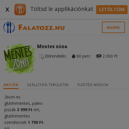
Töltsd le applikációnkat
X
LETÖLTÖM
BELÉPÉS
Mentes zóna
Előrendelés
60 perc
2 000 Ft
AKCIÓK
SZÁLLÍTÁSI TERÜLETEK
FIZETÉSI MÓDOK
26cm-es
gluténmentes, paleo
pizzák
3 999 Ft
-ért,
gluténmentes
szendvicsek
1 790 Ft
-
tól,