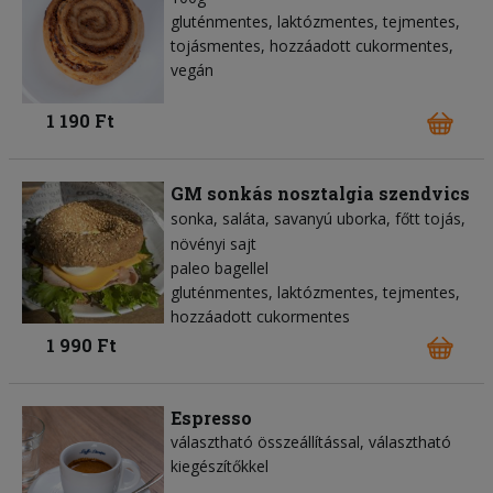
gluténmentes, laktózmentes, tejmentes,
tojásmentes, hozzáadott cukormentes,
vegán
1 190 Ft
GM sonkás nosztalgia szendvics
sonka
saláta
savanyú uborka
főtt tojás
növényi sajt
paleo bagellel
gluténmentes, laktózmentes, tejmentes,
hozzáadott cukormentes
1 990 Ft
Espresso
választható összeállítással, választható
kiegészítőkkel