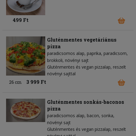
499 Ft
Gluténmentes vegetáriánus
pizza
paradicsomos alap
paprika
paradicsom
brokkoli
növényi sajt
Gluténmentes és vegan pizzalap, reszelt
növényi sajttal
3 999 Ft
26 cm
Gluténmentes sonkás-baconos
pizza
paradicsomos alap
bacon
sonka
növényi sajt
Gluténmentes és vegan pizzalap, reszelt
növényi sajttal