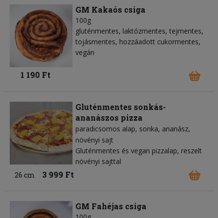
GM Kakaós csiga
100g
gluténmentes, laktózmentes, tejmentes,
tojásmentes, hozzáadott cukormentes,
vegán
1 190 Ft
Gluténmentes sonkás-
ananászos pizza
paradicsomos alap
sonka
ananász
növényi sajt
Gluténmentes és vegan pizzalap, reszelt
növényi sajttal
3 999 Ft
26 cm
GM Fahéjas csiga
100g