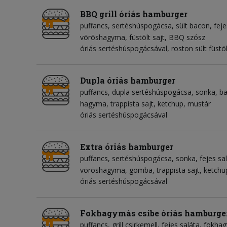
BBQ grill óriás hamburger
puffancs
sertéshúspogácsa
sült bacon
feje
vöröshagyma
füstölt sajt
BBQ szósz
óriás sertéshúspogácsával, roston sült füstölt
Dupla óriás hamburger
puffancs
dupla sertéshúspogácsa
sonka
b
hagyma
trappista sajt
ketchup
mustár
óriás sertéshúspogácsával
Extra óriás hamburger
puffancs
sertéshúspogácsa
sonka
fejes sa
vöröshagyma
gomba
trappista sajt
ketchu
óriás sertéshúspogácsával
Fokhagymás csibe óriás hamburge
puffancs
grill csirkemell
fejes saláta
fokha