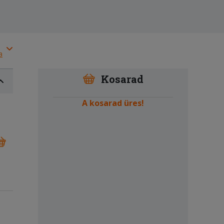
a
Kosarad
A kosarad üres!