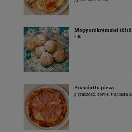
Mogyorókrémmel töltöt
8db
Prosciutto pizza
pizzaszósz
sonka
trappista s