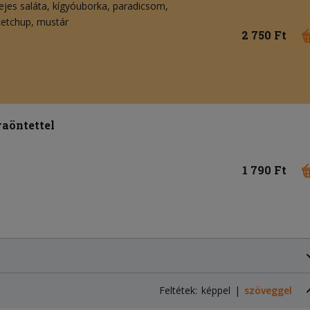
ejes saláta
kígyóuborka
paradicsom
ketchup
mustár
2 750 Ft
yaöntettel
1 790 Ft
Feltétek:
képpel
szöveggel