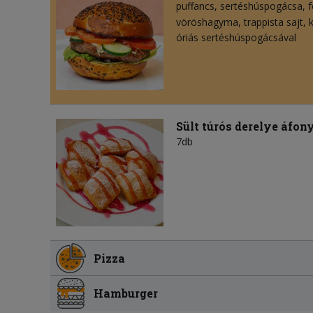
puffancs
sertéshúspogácsa
f
vöröshagyma
trappista sajt
óriás sertéshúspogácsával
Sült túrós derelye áfon
7db
Pizza
Hamburger