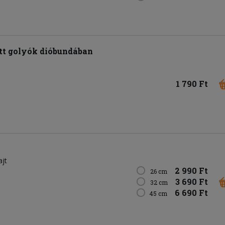
t golyók dióbundában
1 790 Ft
ajt
2 990 Ft
26 cm
3 690 Ft
32 cm
6 690 Ft
45 cm