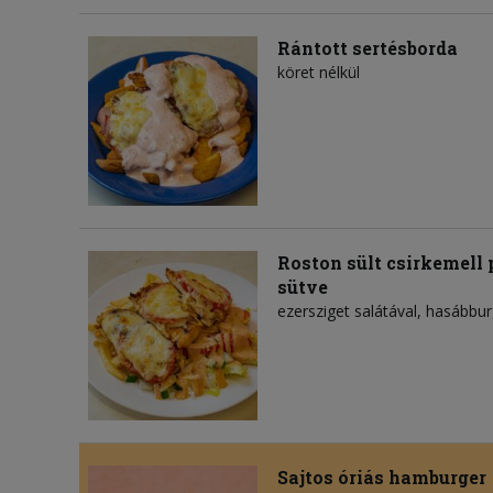
Rántott sertésborda
köret nélkül
Roston sült csirkemell
sütve
ezersziget salátával, hasábbu
Sajtos óriás hamburger