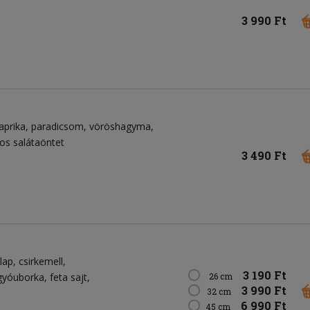
3 990 Ft
aprika
paradicsom
vöröshagyma
jos salátaöntet
3 490 Ft
lap
csirkemell
3 190 Ft
gyóuborka
feta sajt
26 cm
3 990 Ft
32 cm
6 990 Ft
45 cm