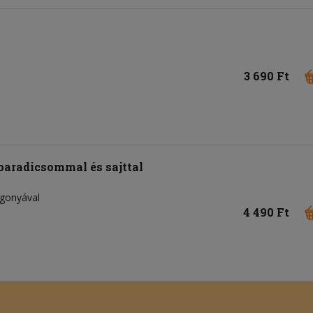
3 690 Ft
 paradicsommal és sajttal
rgonyával
4 490 Ft