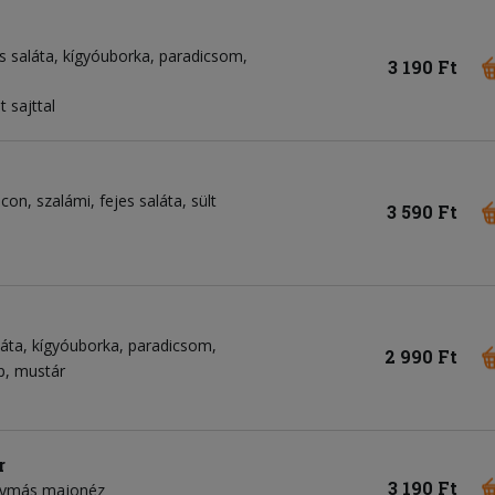
s saláta
kígyóuborka
paradicsom
3 190 Ft
 sajttal
acon
szalámi
fejes saláta
sült
3 590 Ft
láta
kígyóuborka
paradicsom
2 990 Ft
p
mustár
r
3 190 Ft
gymás majonéz