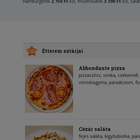
Hamburgerek
2 750 Ft
-tól, frissensültek
3 390 Ft
-tól, sal
Étterem sztárjai
Abbondante pizza
pizzaszósz
sonka
csirkemell
vöröshagyma
paradicsom
fü
Cézár saláta
fejes saláta
kígyóuborka
par