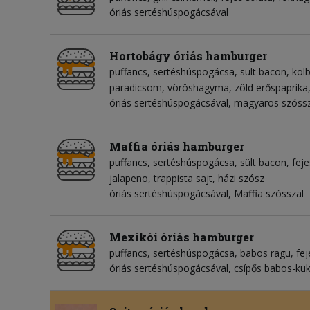
óriás sertéshúspogácsával
Hortobágy óriás hamburger
puffancs
sertéshúspogácsa
sült bacon
kol
paradicsom
vöröshagyma
zöld erőspaprika
óriás sertéshúspogácsával, magyaros szóss
Maffia óriás hamburger
puffancs
sertéshúspogácsa
sült bacon
feje
jalapeno
trappista sajt
házi szósz
óriás sertéshúspogácsával, Maffia szósszal
Mexikói óriás hamburger
puffancs
sertéshúspogácsa
babos ragu
fej
óriás sertéshúspogácsával, csípős babos-kuk