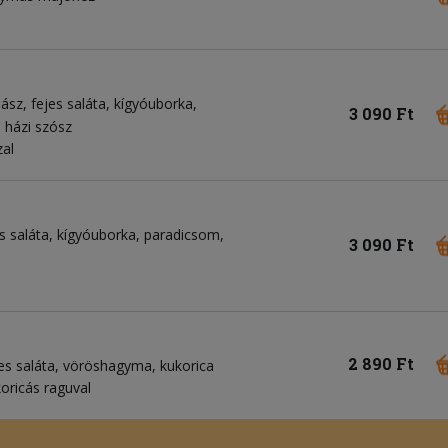
bász
fejes saláta
kígyóuborka
3 090 Ft
házi szósz
zal
s saláta
kígyóuborka
paradicsom
3 090 Ft
2 890 Ft
es saláta
vöröshagyma
kukorica
oricás raguval