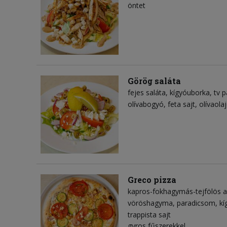
öntet
Görög saláta
fejes saláta
kígyóuborka
tv p
olívabogyó
feta sajt
olívaola
Greco pizza
kapros-fokhagymás-tejfölös a
vöröshagyma
paradicsom
kí
trappista sajt
gyros fűszerekkel