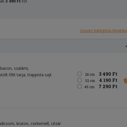
áták
3 490 Ft
-tól
összes kategória kinyitás
bacon
szalámi
3 490 Ft
stölt-főtt tarja
trappista sajt
26 cm
4 190 Ft
32 cm
7 290 Ft
45 cm
adicsom
kruton
csirkemell
cézár