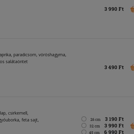
3 990 Ft
aprika
paradicsom
vöröshagyma
jos salátaöntet
3 490 Ft
lap
csirkemell
3 190 Ft
gyóuborka
feta sajt
26 cm
3 990 Ft
32 cm
6 990 Ft
45 cm