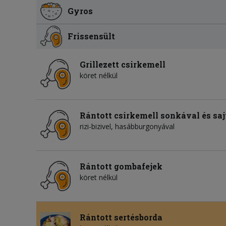
Gyros
Frissensült
Grillezett csirkemell
köret nélkül
Rántott csirkemell sonkával és sajt
rizi-bizivel, hasábburgonyával
Rántott gombafejek
köret nélkül
Rántott sertésborda