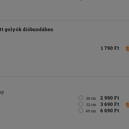
t golyók dióbundában
1 790 Ft
ajt
2 990 Ft
26 cm
3 690 Ft
32 cm
6 690 Ft
45 cm