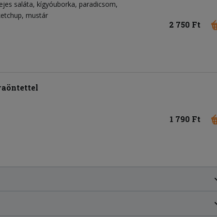
ejes saláta
kígyóuborka
paradicsom
ketchup
mustár
2 750 Ft
yaöntettel
1 790 Ft