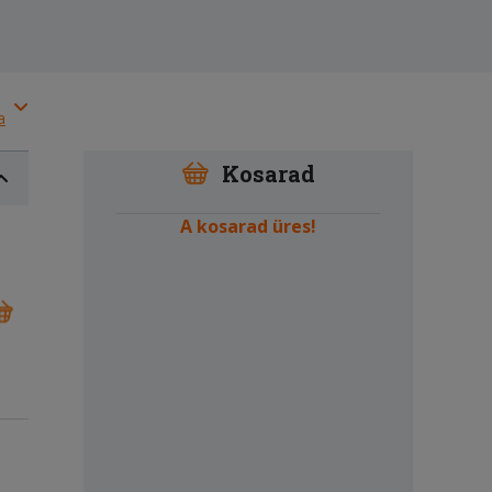
a
Kosarad
A kosarad üres!