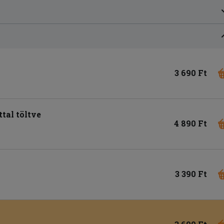
3 690 Ft
tal töltve
4 890 Ft
3 390 Ft