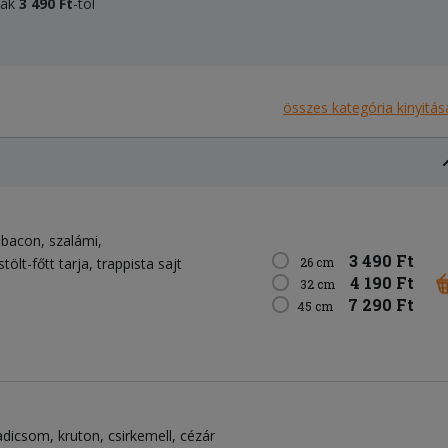
áták
3 490 Ft
-tól
összes kategória kinyitás
bacon
szalámi
3 490 Ft
stölt-főtt tarja
trappista sajt
26 cm
4 190 Ft
32 cm
7 290 Ft
45 cm
adicsom
kruton
csirkemell
cézár