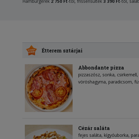
Hamburgerek
2 750 Ft
-tól, frissensültek
3 390 Ft
-tól, sal
Étterem sztárjai
Abbondante pizza
pizzaszósz
sonka
csirkemell
vöröshagyma
paradicsom
fü
Cézár saláta
fejes saláta
kígyóuborka
par