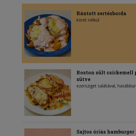
Rántott sertésborda
köret nélkül
Roston sült csirkemell
sütve
ezersziget salátával, hasábbu
Sajtos óriás hamburger