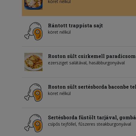
köret nélkül
Rántott trappista sajt
köret nélkül
Roston sült csirkemell paradicsomm
ezersziget salátával, hasábburgonyával
Roston sült sertésborda baconbe t
köret nélkül
Sertésborda füstölt tarjával, gombá
csípős tejföllel, fűszeres steakburgonyával