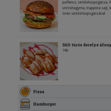
puffancs
sertéshúspogácsa
f
vöröshagyma
trappista sajt
óriás sertéshúspogácsával
Sült túrós derelye áfon
7db
Pizza
Hamburger