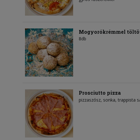
Mogyorókrémmel töltöt
8db
Prosciutto pizza
pizzaszósz
sonka
trappista s