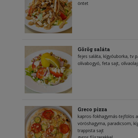
öntet
Görög saláta
fejes saláta
kígyóuborka
tv p
olívabogyó
feta sajt
olívaola
Greco pizza
kapros-fokhagymás-tejfölös a
vöröshagyma
paradicsom
kí
trappista sajt
gyros fűszerekkel