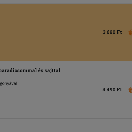
3 690 Ft
 paradicsommal és sajttal
rgonyával
4 490 Ft