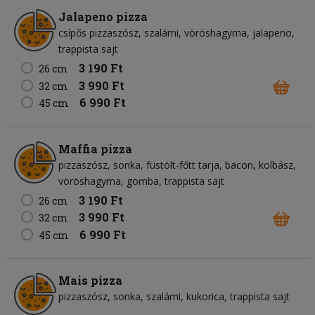
Jalapeno pizza
csípős pizzaszósz
szalámi
vöröshagyma
jalapeno
trappista sajt
3 190 Ft
26 cm
3 990 Ft
32 cm
6 990 Ft
45 cm
Maffia pizza
pizzaszósz
sonka
füstölt-főtt tarja
bacon
kolbász
vöröshagyma
gomba
trappista sajt
3 190 Ft
26 cm
3 990 Ft
32 cm
6 990 Ft
45 cm
Mais pizza
pizzaszósz
sonka
szalámi
kukorica
trappista sajt