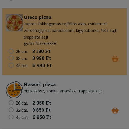
Greco pizza
kapros-fokhagymás-tejfölös alap
csirkemell
vöröshagyma
paradicsom
kígyóuborka
feta sajt
trappista sajt
gyros fűszerekkel
3 190 Ft
26 cm
3 990 Ft
32 cm
6 990 Ft
45 cm
Hawaii pizza
pizzaszósz
sonka
ananász
trappista sajt
2 950 Ft
26 cm
3 850 Ft
32 cm
6 950 Ft
45 cm