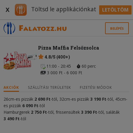
Töltsd le applikációnkat
X
LETÖLTÖM
BELÉPÉS
Pizza Maffia Felsőzsolca
4.8/5 (400+)
11:00 - 20:45
60 perc
3 000 Ft - 6 000 Ft
AKCIÓK
SZÁLLÍTÁSI TERÜLETEK
FIZETÉSI MÓDOK
26cm-es pizzák
2 690 Ft
-tól, 32cm-es pizzák
3 190 Ft
-tól, 45cm-
es pizzák
6 090 Ft
-tól
Hamburgerek
2 750 Ft
-tól, frissensültek
3 390 Ft
-tól, saláták
3 490 Ft
-tól