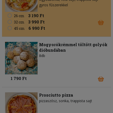
gyros fűszerekkel
3 190 Ft
26 cm
3 990 Ft
32 cm
6 990 Ft
45 cm
Mogyorókrémmel töltött golyók
dióbundában
8db
1 790 Ft
Prosciutto pizza
pizzaszósz
sonka
trappista sajt