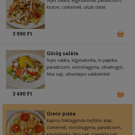
fejes saláta
kígyóuborka
paradicsom
kruton
csirkemell
cézár öntet
3 990 Ft
Görög saláta
fejes saláta
kígyóuborka
tv paprika
paradicsom
vöröshagyma
olívabogyó
feta sajt
olívaolajos salátaöntet
3 490 Ft
Greco pizza
kapros-fokhagymás-tejfölös alap
csirkemell
vöröshagyma
paradicsom
kígyóuborka
feta sajt
trappista sajt