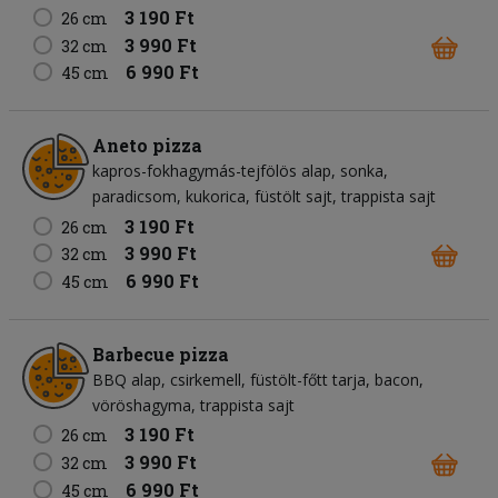
3 190 Ft
26 cm
3 990 Ft
32 cm
6 990 Ft
45 cm
Aneto pizza
kapros-fokhagymás-tejfölös alap
sonka
paradicsom
kukorica
füstölt sajt
trappista sajt
3 190 Ft
26 cm
3 990 Ft
32 cm
6 990 Ft
45 cm
Barbecue pizza
BBQ alap
csirkemell
füstölt-főtt tarja
bacon
vöröshagyma
trappista sajt
3 190 Ft
26 cm
3 990 Ft
32 cm
6 990 Ft
45 cm