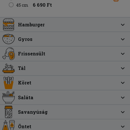
6 690 Ft
45 cm
Hamburger
Gyros
Frissensült
Tál
Köret
Saláta
Savanyúság
Öntet