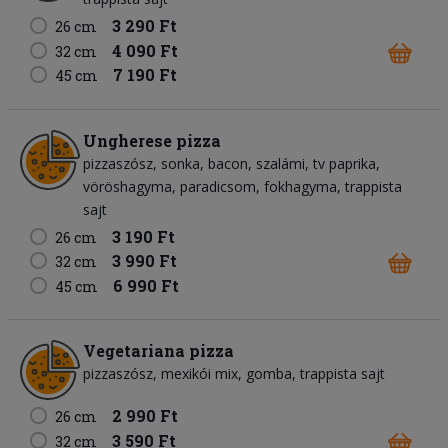
3 290 Ft
26 cm
4 090 Ft
32 cm
7 190 Ft
45 cm
Ungherese pizza
pizzaszósz
sonka
bacon
szalámi
tv paprika
vöröshagyma
paradicsom
fokhagyma
trappista
sajt
3 190 Ft
26 cm
3 990 Ft
32 cm
6 990 Ft
45 cm
Vegetariana pizza
pizzaszósz
mexikói mix
gomba
trappista sajt
2 990 Ft
26 cm
3 590 Ft
32 cm