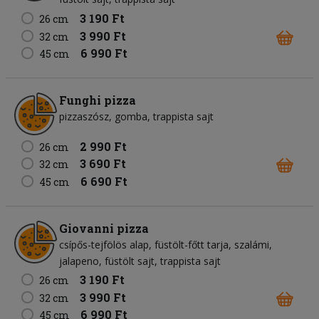
3 190 Ft
26 cm
3 990 Ft
32 cm
6 990 Ft
45 cm
Funghi pizza
pizzaszósz
gomba
trappista sajt
2 990 Ft
26 cm
3 690 Ft
32 cm
6 690 Ft
45 cm
Giovanni pizza
csípős-tejfölös alap
füstölt-főtt tarja
szalámi
jalapeno
füstölt sajt
trappista sajt
3 190 Ft
26 cm
3 990 Ft
32 cm
6 990 Ft
45 cm