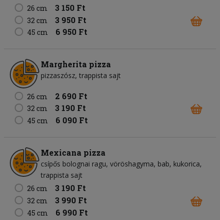
3 150 Ft
26 cm
3 950 Ft
32 cm
6 950 Ft
45 cm
Margherita pizza
pizzaszósz
trappista sajt
2 690 Ft
26 cm
3 190 Ft
32 cm
6 090 Ft
45 cm
Mexicana pizza
csípős bolognai ragu
vöröshagyma
bab
kukorica
trappista sajt
3 190 Ft
26 cm
3 990 Ft
32 cm
6 990 Ft
45 cm