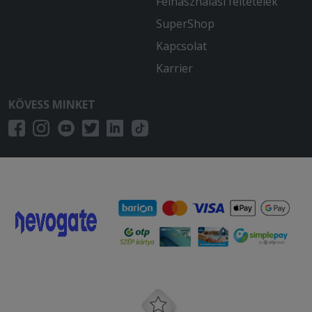
Felhasználási feltételek
SuperShop
Kapcsolat
Karrier
KÖVESS MINKET