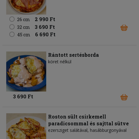
2 990 Ft
26 cm
3 690 Ft
32 cm
6 690 Ft
45 cm
Rántott sertésborda
köret nélkül
3 690 Ft
Roston sült csirkemell
paradicsommal és sajttal sütve
ezersziget salátával, hasábburgonyával