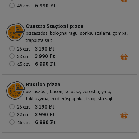
6 990 Ft
45 cm
Quattro Stagioni pizza
pizzaszósz
bolognai ragu
sonka
szalámi
gomba
trappista sajt
3 190 Ft
26 cm
3 990 Ft
32 cm
6 990 Ft
45 cm
Rustico pizza
pizzaszósz
bacon
kolbász
vöröshagyma
fokhagyma
zöld erőspaprika
trappista sajt
3 190 Ft
26 cm
3 990 Ft
32 cm
6 990 Ft
45 cm