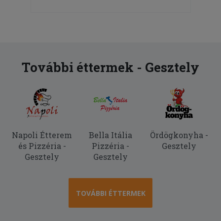
További éttermek - Gesztely
Napoli Étterem
Bella Itália
Ördögkonyha -
és Pizzéria -
Pizzéria -
Gesztely
Gesztely
Gesztely
TOVÁBBI ÉTTERMEK