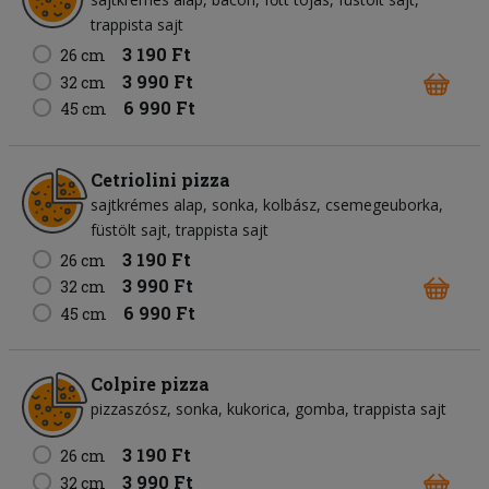
trappista sajt
3 190 Ft
26 cm
3 990 Ft
32 cm
6 990 Ft
45 cm
Cetriolini pizza
sajtkrémes alap
sonka
kolbász
csemegeuborka
füstölt sajt
trappista sajt
3 190 Ft
26 cm
3 990 Ft
32 cm
6 990 Ft
45 cm
Colpire pizza
pizzaszósz
sonka
kukorica
gomba
trappista sajt
3 190 Ft
26 cm
3 990 Ft
32 cm