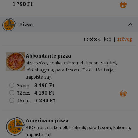
1 790 Ft
Pizza
Feltétek:
kép
szöveg
Abbondante pizza
pizzaszósz
sonka
csirkemell
bacon
szalámi
vöröshagyma
paradicsom
füstölt-főtt tarja
trappista sajt
3 490 Ft
26 cm
4 190 Ft
32 cm
7 290 Ft
45 cm
Americana pizza
BBQ alap
csirkemell
brokkoli
paradicsom
kukorica
trappista sajt