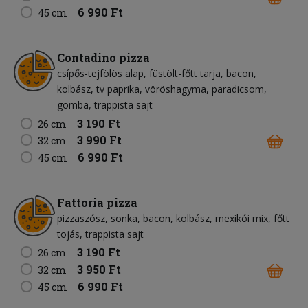
6 990 Ft
45 cm
Contadino pizza
csípős-tejfölös alap
füstölt-főtt tarja
bacon
kolbász
tv paprika
vöröshagyma
paradicsom
gomba
trappista sajt
3 190 Ft
26 cm
3 990 Ft
32 cm
6 990 Ft
45 cm
Fattoria pizza
pizzaszósz
sonka
bacon
kolbász
mexikói mix
főtt
tojás
trappista sajt
3 190 Ft
26 cm
3 950 Ft
32 cm
6 990 Ft
45 cm