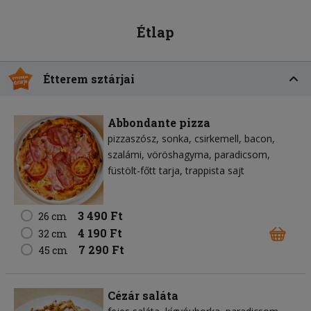
Étlap
Étterem sztárjai
Abbondante pizza
pizzaszósz
sonka
csirkemell
bacon
szalámi
vöröshagyma
paradicsom
füstölt-főtt tarja
trappista sajt
3 490 Ft
26 cm
4 190 Ft
32 cm
7 290 Ft
45 cm
Cézár saláta