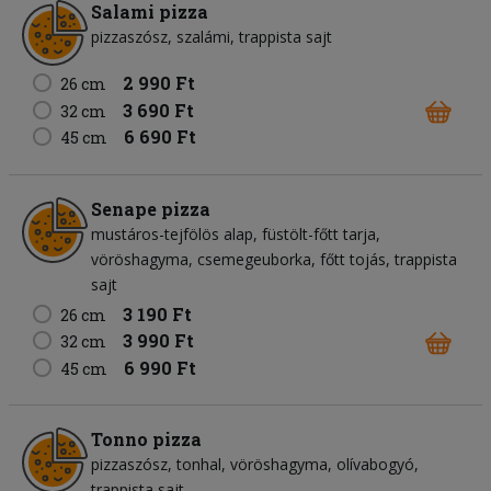
Salami pizza
pizzaszósz
szalámi
trappista sajt
2 990 Ft
26 cm
3 690 Ft
32 cm
6 690 Ft
45 cm
Senape pizza
mustáros-tejfölös alap
füstölt-főtt tarja
vöröshagyma
csemegeuborka
főtt tojás
trappista
sajt
3 190 Ft
26 cm
3 990 Ft
32 cm
6 990 Ft
45 cm
Tonno pizza
pizzaszósz
tonhal
vöröshagyma
olívabogyó
trappista sajt