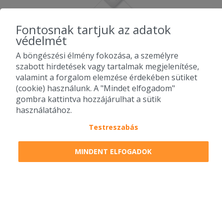
Fontosnak tartjuk az adatok
védelmét
A böngészési élmény fokozása, a személyre
szabott hirdetések vagy tartalmak megjelenítése,
valamint a forgalom elemzése érdekében sütiket
(cookie) használunk. A "Mindet elfogadom"
gombra kattintva hozzájárulhat a sütik
használatához.
Testreszabás
2010-2026 Copyright - Falatozz.hu - Diston-line Kft.
MINDENT ELFOGADOK
Pizza, gyros, hamburger, menük kedvező áron, egy helyen az összes
étterem ajánlata.
0
tétel a kosárban
Megrendelem
Megrendelem
0 Ft