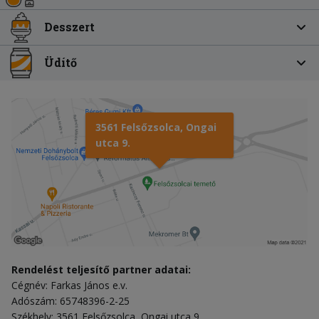
Desszert
Üdítő
3561 Felsőzsolca, Ongai
utca 9.
Rendelést teljesítő partner adatai:
Cégnév: Farkas János e.v.
Adószám: 65748396-2-25
Székhely: 3561 Felsőzsolca, Ongai utca 9.