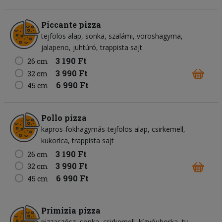
Piccante pizza
tejfölös alap
sonka
szalámi
vöröshagyma
jalapeno
juhtúró
trappista sajt
3 190 Ft
26 cm
3 990 Ft
32 cm
6 990 Ft
45 cm
Pollo pizza
kapros-fokhagymás-tejfölös alap
csirkemell
kukorica
trappista sajt
3 190 Ft
26 cm
3 990 Ft
32 cm
6 990 Ft
45 cm
Primizia pizza
pizzaszósz
sonka
csirkemell
kígyóuborka
tv