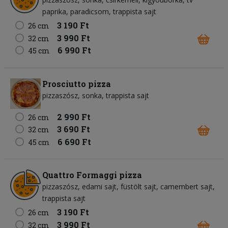
paprika
paradicsom
trappista sajt
3 190 Ft
26 cm
3 990 Ft
32 cm
6 990 Ft
45 cm
Prosciutto pizza
pizzaszósz
sonka
trappista sajt
2 990 Ft
26 cm
3 690 Ft
32 cm
6 690 Ft
45 cm
Quattro Formaggi pizza
pizzaszósz
edami sajt
füstölt sajt
camembert sajt
trappista sajt
3 190 Ft
26 cm
3 990 Ft
32 cm