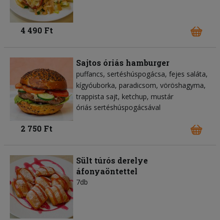
4 490 Ft
Sajtos óriás hamburger
puffancs
sertéshúspogácsa
fejes saláta
kígyóuborka
paradicsom
vöröshagyma
trappista sajt
ketchup
mustár
óriás sertéshúspogácsával
2 750 Ft
Sült túrós derelye
áfonyaöntettel
7db