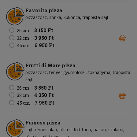
Favorito pizza
pizzaszósz
sonka
kukorica
trappista sajt
3 150 Ft
26 cm
3 950 Ft
32 cm
6 950 Ft
45 cm
Frutti di Mare pizza
pizzaszósz
tenger gyümölcsei
fokhagyma
trappista
sajt
3 550 Ft
26 cm
4 350 Ft
32 cm
7 950 Ft
45 cm
Fumoso pizza
sajtkrémes alap
füstölt-főtt tarja
bacon
szalámi
füstölt sajt
trappista sajt