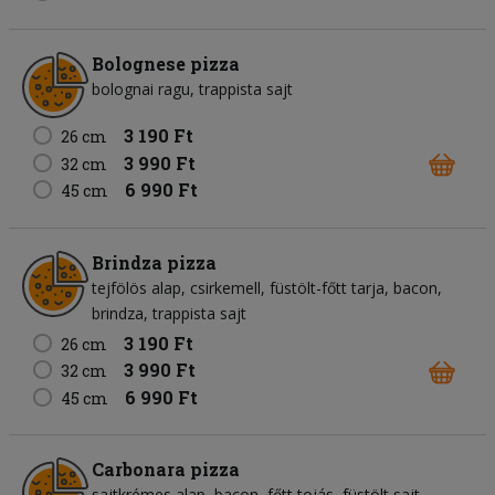
Bolognese pizza
bolognai ragu
trappista sajt
3 190 Ft
26 cm
3 990 Ft
32 cm
6 990 Ft
45 cm
Brindza pizza
tejfölös alap
csirkemell
füstölt-főtt tarja
bacon
brindza
trappista sajt
3 190 Ft
26 cm
3 990 Ft
32 cm
6 990 Ft
45 cm
Carbonara pizza
sajtkrémes alap
bacon
főtt tojás
füstölt sajt