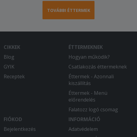
TOVÁBBI ÉTTERMEK
CIKKEK
ÉTTERMEKNEK
Blog
Hogyan működik?
GYIK
Csatlakozás éttermeknek
Receptek
Éttermek - Azonnali
kiszállítás
Éttermek - Menü
előrendelés
Falatozz logó csomag
FIÓKOD
INFORMÁCIÓ
Bejelentkezés
Adatvédelem