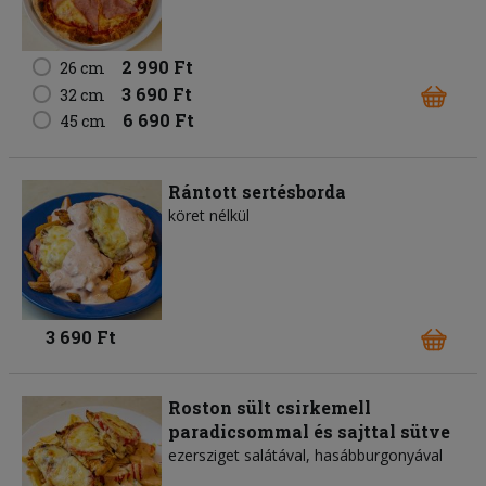
2 990 Ft
26 cm
3 690 Ft
32 cm
6 690 Ft
45 cm
Rántott sertésborda
köret nélkül
3 690 Ft
Roston sült csirkemell
paradicsommal és sajttal sütve
ezersziget salátával, hasábburgonyával