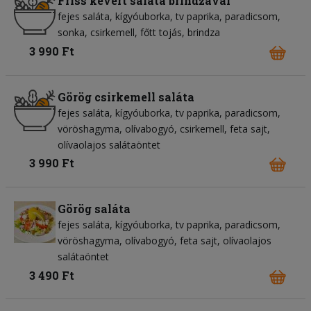
Friss kevert saláta brindzával
fejes saláta
kígyóuborka
tv paprika
paradicsom
sonka
csirkemell
főtt tojás
brindza
3 990 Ft
Görög csirkemell saláta
fejes saláta
kígyóuborka
tv paprika
paradicsom
vöröshagyma
olívabogyó
csirkemell
feta sajt
olívaolajos salátaöntet
3 990 Ft
Görög saláta
fejes saláta
kígyóuborka
tv paprika
paradicsom
vöröshagyma
olívabogyó
feta sajt
olívaolajos
salátaöntet
3 490 Ft