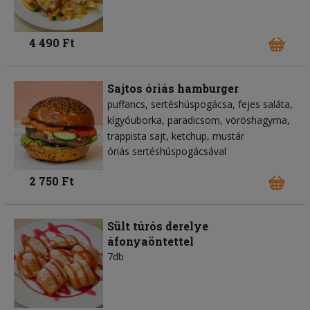
4 490 Ft
Sajtos óriás hamburger
puffancs
sertéshúspogácsa
fejes saláta
kígyóuborka
paradicsom
vöröshagyma
trappista sajt
ketchup
mustár
óriás sertéshúspogácsával
2 750 Ft
Sült túrós derelye
áfonyaöntettel
7db