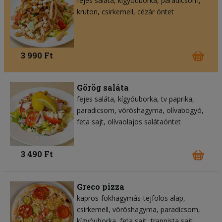
fejes saláta
kígyóuborka
paradicsom
kruton
csirkemell
cézár öntet
3 990 Ft
Görög saláta
fejes saláta
kígyóuborka
tv paprika
paradicsom
vöröshagyma
olívabogyó
feta sajt
olívaolajos salátaöntet
3 490 Ft
Greco pizza
kapros-fokhagymás-tejfölös alap
csirkemell
vöröshagyma
paradicsom
kígyóuborka
feta sajt
trappista sajt