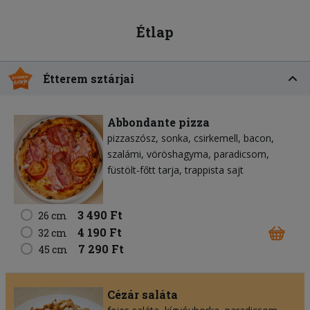
Étlap
Étterem sztárjai
Abbondante pizza
pizzaszósz
sonka
csirkemell
bacon
szalámi
vöröshagyma
paradicsom
füstölt-főtt tarja
trappista sajt
3 490 Ft
26 cm
4 190 Ft
32 cm
7 290 Ft
45 cm
Cézár saláta