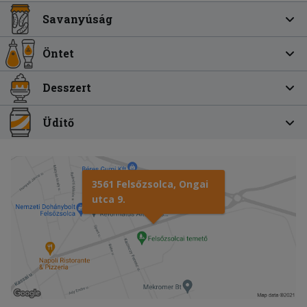
Savanyúság
Öntet
Desszert
Üdítő
3561 Felsőzsolca, Ongai
utca 9.