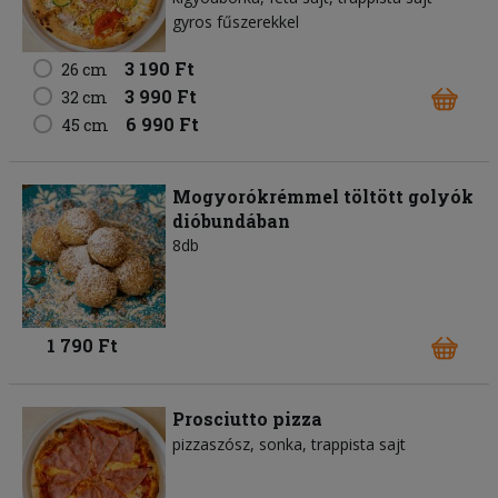
gyros fűszerekkel
3 190 Ft
26 cm
3 990 Ft
32 cm
6 990 Ft
45 cm
Mogyorókrémmel töltött golyók
dióbundában
8db
1 790 Ft
Prosciutto pizza
pizzaszósz
sonka
trappista sajt