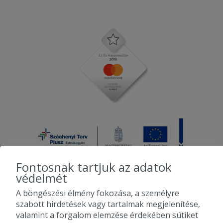
Fontosnak tartjuk az adatok
védelmét
A böngészési élmény fokozása, a személyre
2010-2026 Copyright - Falatozz.hu - Diston-line Kft.
szabott hirdetések vagy tartalmak megjelenítése,
valamint a forgalom elemzése érdekében sütiket
Pizza, gyros, hamburger, menük kedvező áron, egy helyen az összes