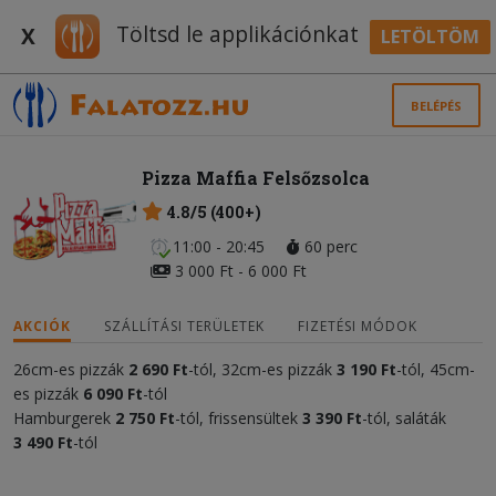
Töltsd le applikációnkat
X
LETÖLTÖM
BELÉPÉS
Pizza Maffia Felsőzsolca
4.8/5 (400+)
11:00 - 20:45
60 perc
3 000 Ft - 6 000 Ft
AKCIÓK
SZÁLLÍTÁSI TERÜLETEK
FIZETÉSI MÓDOK
26cm-es pizzák
2 690 Ft
-tól, 32cm-es pizzák
3 190 Ft
-tól, 45cm-
es pizzák
6 090 Ft
-tól
Hamburgerek
2 750 Ft
-tól, frissensültek
3 390 Ft
-tól, saláták
3 490 Ft
-tól