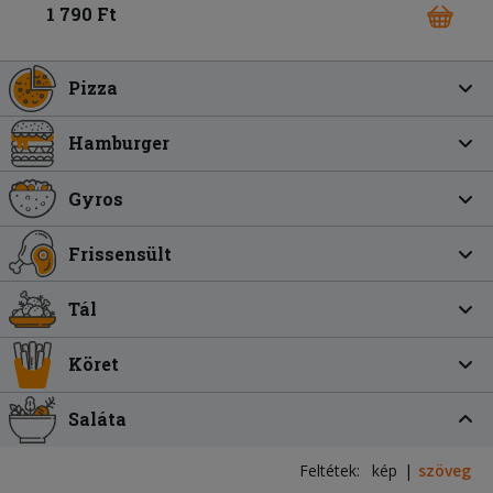
1 790 Ft
Pizza
Hamburger
Gyros
Frissensült
Tál
Köret
Saláta
Feltétek:
kép
szöveg