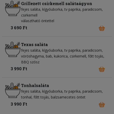
Grillezett csirkemell salátaágyon
fejes saláta
kígyóuborka
tv paprika
paradicsom
csirkemell
választható öntettel
3 690 Ft
Texas saláta
fejes saláta
kígyóuborka
tv paprika
paradicsom
vöröshagyma
bab
kukorica
csirkemell
főtt tojás
BBQ szósz
3 990 Ft
Tonhalsaláta
fejes saláta
kígyóuborka
tv paprika
paradicsom
tonhal
főtt tojás
balzsamecetes öntet
3 990 Ft