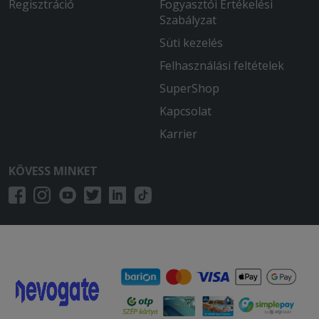
Regisztráció
Fogyasztói Értékelési
Szabályzat
Süti kezelés
Felhasználási feltételek
SuperShop
Kapcsolat
Karrier
KÖVESS MINKET