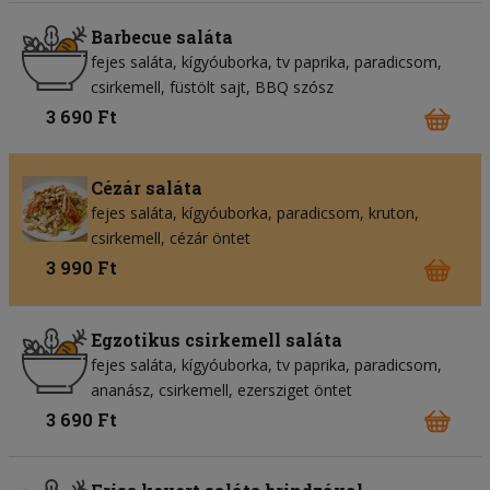
Barbecue saláta
fejes saláta
kígyóuborka
tv paprika
paradicsom
csirkemell
füstölt sajt
BBQ szósz
3 690 Ft
Cézár saláta
fejes saláta
kígyóuborka
paradicsom
kruton
csirkemell
cézár öntet
3 990 Ft
Egzotikus csirkemell saláta
fejes saláta
kígyóuborka
tv paprika
paradicsom
ananász
csirkemell
ezersziget öntet
3 690 Ft