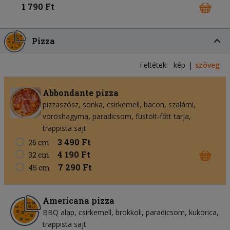
1 790 Ft
Pizza
Feltétek:
kép
szöveg
Abbondante pizza
pizzaszósz
sonka
csirkemell
bacon
szalámi
vöröshagyma
paradicsom
füstölt-főtt tarja
trappista sajt
3 490 Ft
26 cm
4 190 Ft
32 cm
7 290 Ft
45 cm
Americana pizza
BBQ alap
csirkemell
brokkoli
paradicsom
kukorica
trappista sajt