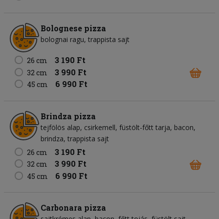
Bolognese pizza
bolognai ragu
trappista sajt
3 190 Ft
26 cm
3 990 Ft
32 cm
6 990 Ft
45 cm
Brindza pizza
tejfölös alap
csirkemell
füstölt-főtt tarja
bacon
brindza
trappista sajt
3 190 Ft
26 cm
3 990 Ft
32 cm
6 990 Ft
45 cm
Carbonara pizza
sajtkrémes alap
bacon
főtt tojás
füstölt sajt