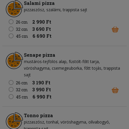
Salami pizza
pizzaszósz
szalámi
trappista sajt
2 990 Ft
26 cm
3 690 Ft
32 cm
6 690 Ft
45 cm
Senape pizza
mustáros-tejfölös alap
füstölt-főtt tarja
vöröshagyma
csemegeuborka
főtt tojás
trappista
sajt
3 190 Ft
26 cm
3 990 Ft
32 cm
6 990 Ft
45 cm
Tonno pizza
pizzaszósz
tonhal
vöröshagyma
olívabogyó
trappista sajt