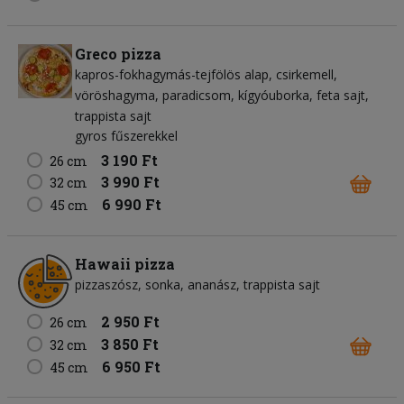
Greco pizza
kapros-fokhagymás-tejfölös alap
csirkemell
vöröshagyma
paradicsom
kígyóuborka
feta sajt
trappista sajt
gyros fűszerekkel
3 190 Ft
26 cm
3 990 Ft
32 cm
6 990 Ft
45 cm
Hawaii pizza
pizzaszósz
sonka
ananász
trappista sajt
2 950 Ft
26 cm
3 850 Ft
32 cm
6 950 Ft
45 cm