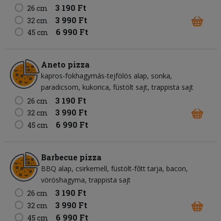
3 190 Ft
26 cm
3 990 Ft
32 cm
6 990 Ft
45 cm
Aneto pizza
kapros-fokhagymás-tejfölös alap
sonka
paradicsom
kukorica
füstölt sajt
trappista sajt
3 190 Ft
26 cm
3 990 Ft
32 cm
6 990 Ft
45 cm
Barbecue pizza
BBQ alap
csirkemell
füstölt-főtt tarja
bacon
vöröshagyma
trappista sajt
3 190 Ft
26 cm
3 990 Ft
32 cm
6 990 Ft
45 cm