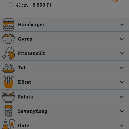
6 690 Ft
45 cm
Hamburger
Gyros
Frissensült
Tál
Köret
Saláta
Savanyúság
Öntet