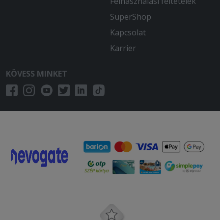
Felhasználási feltételek
SuperShop
Kapcsolat
Karrier
KÖVESS MINKET