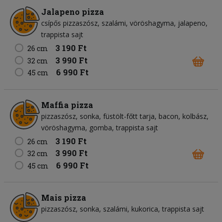
Jalapeno pizza
csípős pizzaszósz
szalámi
vöröshagyma
jalapeno
trappista sajt
3 190 Ft
26 cm
3 990 Ft
32 cm
6 990 Ft
45 cm
Maffia pizza
pizzaszósz
sonka
füstölt-főtt tarja
bacon
kolbász
vöröshagyma
gomba
trappista sajt
3 190 Ft
26 cm
3 990 Ft
32 cm
6 990 Ft
45 cm
Mais pizza
pizzaszósz
sonka
szalámi
kukorica
trappista sajt