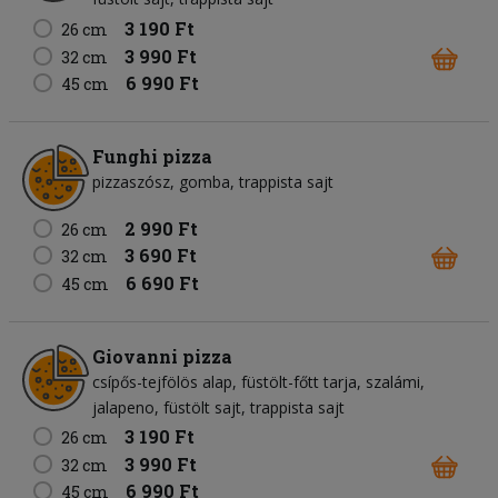
3 190 Ft
26 cm
3 990 Ft
32 cm
6 990 Ft
45 cm
Funghi pizza
pizzaszósz
gomba
trappista sajt
2 990 Ft
26 cm
3 690 Ft
32 cm
6 690 Ft
45 cm
Giovanni pizza
csípős-tejfölös alap
füstölt-főtt tarja
szalámi
jalapeno
füstölt sajt
trappista sajt
3 190 Ft
26 cm
3 990 Ft
32 cm
6 990 Ft
45 cm