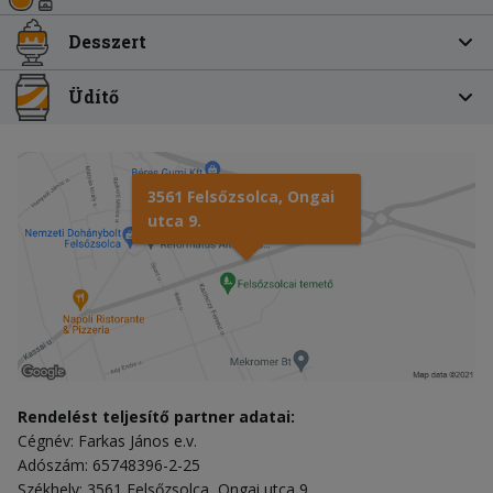
Desszert
Üdítő
3561 Felsőzsolca, Ongai
utca 9.
Rendelést teljesítő partner adatai:
Cégnév: Farkas János e.v.
Adószám: 65748396-2-25
Székhely: 3561 Felsőzsolca, Ongai utca 9.