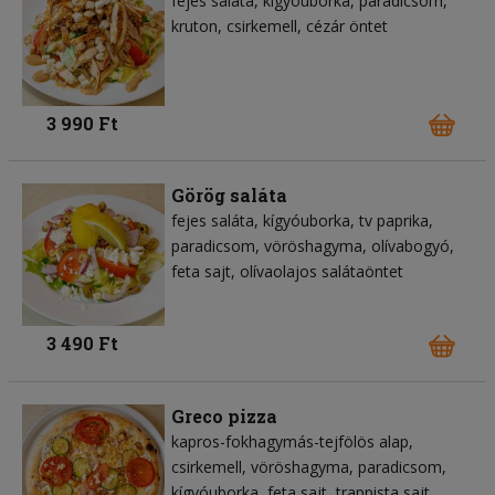
fejes saláta
kígyóuborka
paradicsom
kruton
csirkemell
cézár öntet
3 990 Ft
Görög saláta
fejes saláta
kígyóuborka
tv paprika
paradicsom
vöröshagyma
olívabogyó
feta sajt
olívaolajos salátaöntet
3 490 Ft
Greco pizza
kapros-fokhagymás-tejfölös alap
csirkemell
vöröshagyma
paradicsom
kígyóuborka
feta sajt
trappista sajt