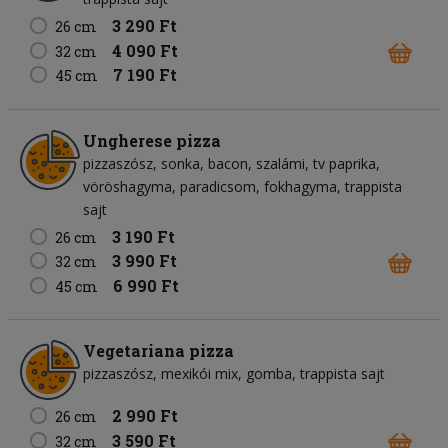
3 290 Ft
26 cm
4 090 Ft
32 cm
7 190 Ft
45 cm
Ungherese pizza
pizzaszósz
sonka
bacon
szalámi
tv paprika
vöröshagyma
paradicsom
fokhagyma
trappista
sajt
3 190 Ft
26 cm
3 990 Ft
32 cm
6 990 Ft
45 cm
Vegetariana pizza
pizzaszósz
mexikói mix
gomba
trappista sajt
2 990 Ft
26 cm
3 590 Ft
32 cm