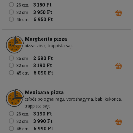
3 150 Ft
26 cm
3 950 Ft
32 cm
6 950 Ft
45 cm
Margherita pizza
pizzaszósz
trappista sajt
2 690 Ft
26 cm
3 190 Ft
32 cm
6 090 Ft
45 cm
Mexicana pizza
csípős bolognai ragu
vöröshagyma
bab
kukorica
trappista sajt
3 190 Ft
26 cm
3 990 Ft
32 cm
6 990 Ft
45 cm