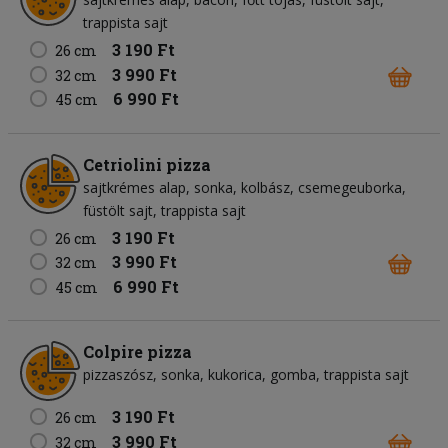
trappista sajt
3 190 Ft
26 cm
3 990 Ft
32 cm
6 990 Ft
45 cm
Cetriolini pizza
sajtkrémes alap
sonka
kolbász
csemegeuborka
füstölt sajt
trappista sajt
3 190 Ft
26 cm
3 990 Ft
32 cm
6 990 Ft
45 cm
Colpire pizza
pizzaszósz
sonka
kukorica
gomba
trappista sajt
3 190 Ft
26 cm
3 990 Ft
32 cm