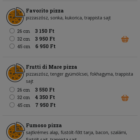
Favorito pizza
pizzaszósz
sonka
kukorica
trappista sajt
3 150 Ft
26 cm
3 950 Ft
32 cm
6 950 Ft
45 cm
Frutti di Mare pizza
pizzaszósz
tenger gyümölcsei
fokhagyma
trappista
sajt
3 550 Ft
26 cm
4 350 Ft
32 cm
7 950 Ft
45 cm
Fumoso pizza
sajtkrémes alap
füstölt-főtt tarja
bacon
szalámi
füstölt sajt
trappista sajt