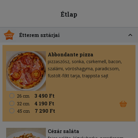
Étlap
Étterem sztárjai
Abbondante pizza
pizzaszósz
sonka
csirkemell
bacon
szalámi
vöröshagyma
paradicsom
füstölt-főtt tarja
trappista sajt
3 490 Ft
26 cm
4 190 Ft
32 cm
7 290 Ft
45 cm
Cézár saláta