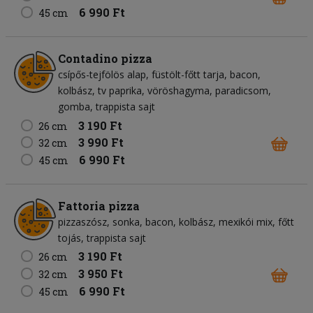
6 990 Ft
45 cm
Contadino pizza
csípős-tejfölös alap
füstölt-főtt tarja
bacon
kolbász
tv paprika
vöröshagyma
paradicsom
gomba
trappista sajt
3 190 Ft
26 cm
3 990 Ft
32 cm
6 990 Ft
45 cm
Fattoria pizza
pizzaszósz
sonka
bacon
kolbász
mexikói mix
főtt
tojás
trappista sajt
3 190 Ft
26 cm
3 950 Ft
32 cm
6 990 Ft
45 cm