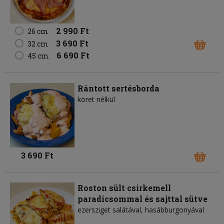
2 990 Ft
26 cm
3 690 Ft
32 cm
6 690 Ft
45 cm
Rántott sertésborda
köret nélkül
3 690 Ft
Roston sült csirkemell
paradicsommal és sajttal sütve
ezersziget salátával, hasábburgonyával