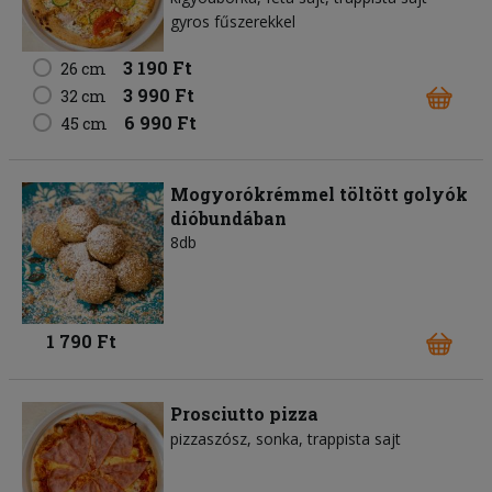
gyros fűszerekkel
3 190 Ft
26 cm
3 990 Ft
32 cm
6 990 Ft
45 cm
Mogyorókrémmel töltött golyók
dióbundában
8db
1 790 Ft
Prosciutto pizza
pizzaszósz
sonka
trappista sajt