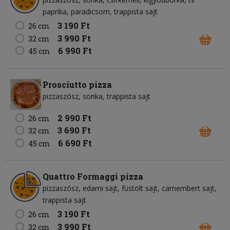
paprika
paradicsom
trappista sajt
3 190 Ft
26 cm
3 990 Ft
32 cm
6 990 Ft
45 cm
Prosciutto pizza
pizzaszósz
sonka
trappista sajt
2 990 Ft
26 cm
3 690 Ft
32 cm
6 690 Ft
45 cm
Quattro Formaggi pizza
pizzaszósz
edami sajt
füstölt sajt
camembert sajt
trappista sajt
3 190 Ft
26 cm
3 990 Ft
32 cm