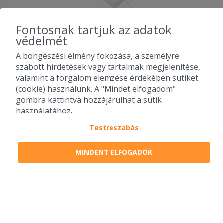
Fontosnak tartjuk az adatok
védelmét
A böngészési élmény fokozása, a személyre
szabott hirdetések vagy tartalmak megjelenítése,
valamint a forgalom elemzése érdekében sütiket
(cookie) használunk. A "Mindet elfogadom"
gombra kattintva hozzájárulhat a sütik
használatához.
Testreszabás
2010-2026 Copyright - Falatozz.hu - Diston-line Kft.
MINDENT ELFOGADOK
Pizza, gyros, hamburger, menük kedvező áron, egy helyen az összes
étterem ajánlata.
0
tétel a kosárban
Megrendelem
Megrendelem
0 Ft