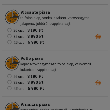
Piccante pizza
tejfölös alap
sonka
szalámi
vöröshagyma
jalapeno
juhtúró
trappista sajt
3 190 Ft
26 cm
3 990 Ft
32 cm
6 990 Ft
45 cm
Pollo pizza
kapros-fokhagymás-tejfölös alap
csirkemell
kukorica
trappista sajt
3 190 Ft
26 cm
3 990 Ft
32 cm
6 990 Ft
45 cm
Primizia pizza
pizzaszósz
sonka
csirkemell
kígyóuborka
tv