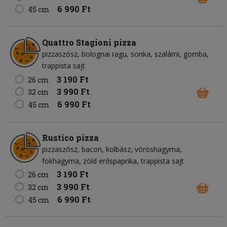
6 990 Ft
45 cm
Quattro Stagioni pizza
pizzaszósz
bolognai ragu
sonka
szalámi
gomba
trappista sajt
3 190 Ft
26 cm
3 990 Ft
32 cm
6 990 Ft
45 cm
Rustico pizza
pizzaszósz
bacon
kolbász
vöröshagyma
fokhagyma
zöld erőspaprika
trappista sajt
3 190 Ft
26 cm
3 990 Ft
32 cm
6 990 Ft
45 cm