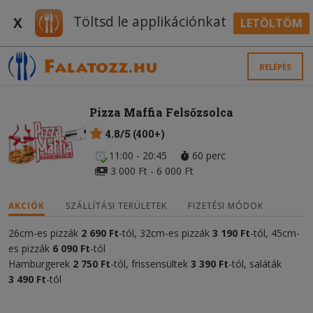
Töltsd le applikációnkat
X
LETÖLTÖM
BELÉPÉS
Pizza Maffia Felsőzsolca
4.8/5 (400+)
11:00 - 20:45
60 perc
3 000 Ft - 6 000 Ft
AKCIÓK
SZÁLLÍTÁSI TERÜLETEK
FIZETÉSI MÓDOK
26cm-es pizzák
2 690 Ft
-tól, 32cm-es pizzák
3 190 Ft
-tól, 45cm-
es pizzák
6 090 Ft
-tól
Hamburgerek
2 750 Ft
-tól, frissensültek
3 390 Ft
-tól, saláták
3 490 Ft
-tól