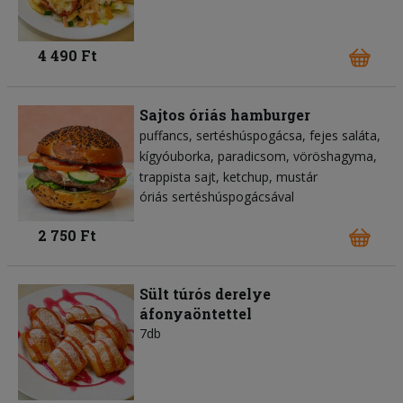
4 490 Ft
Sajtos óriás hamburger
puffancs
sertéshúspogácsa
fejes saláta
kígyóuborka
paradicsom
vöröshagyma
trappista sajt
ketchup
mustár
óriás sertéshúspogácsával
2 750 Ft
Sült túrós derelye
áfonyaöntettel
7db