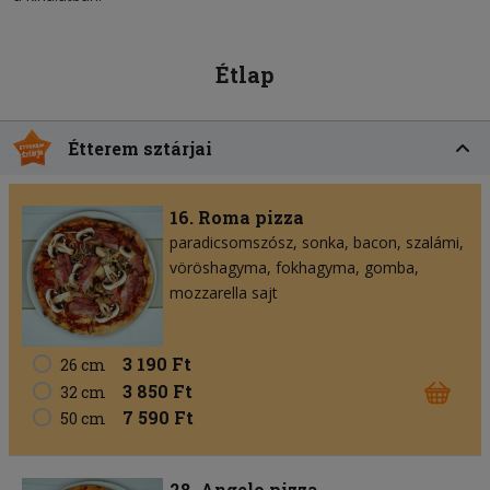
Étlap
Étterem sztárjai
16. Roma pizza
paradicsomszósz
sonka
bacon
szalámi
vöröshagyma
fokhagyma
gomba
mozzarella sajt
3 190 Ft
26 cm
3 850 Ft
32 cm
7 590 Ft
50 cm
28. Angelo pizza