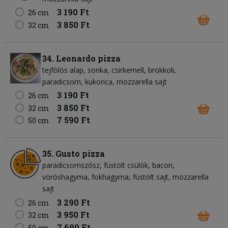
3 190 Ft
26 cm
3 850 Ft
32 cm
34. Leonardo pizza
tejfölös alap
sonka
csirkemell
brokkoli
paradicsom
kukorica
mozzarella sajt
3 190 Ft
26 cm
3 850 Ft
32 cm
7 590 Ft
50 cm
35. Gusto pizza
paradicsomszósz
füstölt csülök
bacon
vöröshagyma
fokhagyma
füstölt sajt
mozzarella
sajt
3 290 Ft
26 cm
3 950 Ft
32 cm
7 690 Ft
50 cm