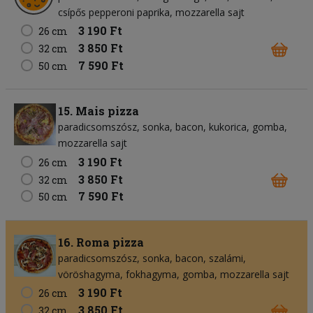
csípős pepperoni paprika
mozzarella sajt
3 190 Ft
26 cm
3 850 Ft
32 cm
7 590 Ft
50 cm
15. Mais pizza
paradicsomszósz
sonka
bacon
kukorica
gomba
mozzarella sajt
3 190 Ft
26 cm
3 850 Ft
32 cm
7 590 Ft
50 cm
16. Roma pizza
paradicsomszósz
sonka
bacon
szalámi
vöröshagyma
fokhagyma
gomba
mozzarella sajt
3 190 Ft
26 cm
3 850 Ft
32 cm