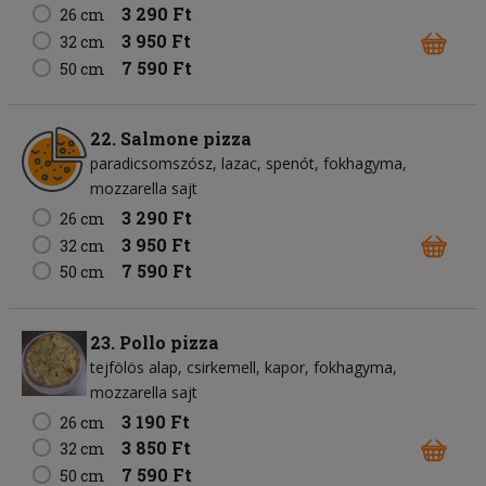
3 290 Ft
26 cm
3 950 Ft
32 cm
7 590 Ft
50 cm
22. Salmone pizza
paradicsomszósz
lazac
spenót
fokhagyma
mozzarella sajt
3 290 Ft
26 cm
3 950 Ft
32 cm
7 590 Ft
50 cm
23. Pollo pizza
tejfölös alap
csirkemell
kapor
fokhagyma
mozzarella sajt
3 190 Ft
26 cm
3 850 Ft
32 cm
7 590 Ft
50 cm