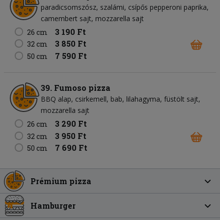
paradicsomszósz
szalámi
csípős pepperoni paprika
camembert sajt
mozzarella sajt
3 190 Ft
26 cm
3 850 Ft
32 cm
7 590 Ft
50 cm
39. Fumoso pizza
BBQ alap
csirkemell
bab
lilahagyma
füstölt sajt
mozzarella sajt
3 290 Ft
26 cm
3 950 Ft
32 cm
7 690 Ft
50 cm
Prémium pizza
Hamburger