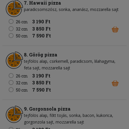
7. Hawaii pizza
paradicsomszósz
sonka
ananász
mozzarella sajt
3 190 Ft
26 cm
3 850 Ft
32 cm
7 590 Ft
50 cm
8. Görög pizza
tejfölös alap
csirkemell
paradicsom
lilahagyma
feta sajt
mozzarella sajt
3 190 Ft
26 cm
3 850 Ft
32 cm
7 590 Ft
50 cm
9. Gorgonsola pizza
tejfölös alap
főtt tojás
sonka
bacon
kukorica
gorgonzola sajt
mozzarella sajt