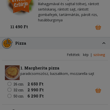
lilahagymával és sajttal töltve), rántott
sertéskaraj, rántott sajt, rántott
gombafejek, tartármártás, párolt rizs,
hasábburgonya
11 490 Ft
Pizza
Feltétek:
kép
szöveg
1. Margherita pizza
paradicsomszósz
bazsalikom
mozzarella sajt
2 650 Ft
26 cm
2 990 Ft
32 cm
6 290 Ft
50 cm