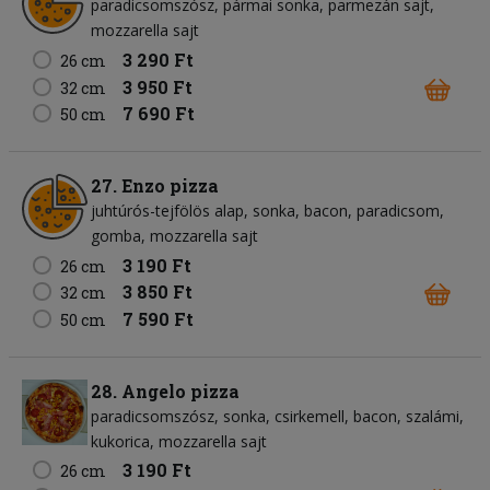
paradicsomszósz
pármai sonka
parmezán sajt
mozzarella sajt
3 290 Ft
26 cm
3 950 Ft
32 cm
7 690 Ft
50 cm
27. Enzo pizza
juhtúrós-tejfölös alap
sonka
bacon
paradicsom
gomba
mozzarella sajt
3 190 Ft
26 cm
3 850 Ft
32 cm
7 590 Ft
50 cm
28. Angelo pizza
paradicsomszósz
sonka
csirkemell
bacon
szalámi
kukorica
mozzarella sajt
3 190 Ft
26 cm