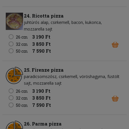
24. Ricotta pizza
juhtúrós alap
csirkemell
bacon
kukorica
mozzarella sajt
3 190 Ft
26 cm
3 850 Ft
32 cm
7 590 Ft
50 cm
25. Firenze pizza
paradicsomszósz
csirkemell
vöröshagyma
füstölt
sajt
mozzarella sajt
3 190 Ft
26 cm
3 850 Ft
32 cm
7 590 Ft
50 cm
26. Parma pizza