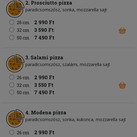
2. Prosciutto pizza
paradicsomszósz
sonka
mozzarella sajt
2 990 Ft
26 cm
3 590 Ft
32 cm
7 490 Ft
50 cm
3. Salami pizza
paradicsomszósz
szalámi
mozzarella sajt
2 990 Ft
26 cm
3 550 Ft
32 cm
7 490 Ft
50 cm
4. Modena pizza
paradicsomszósz
sonka
kukorica
mozzarella sajt
2 990 Ft
26 cm