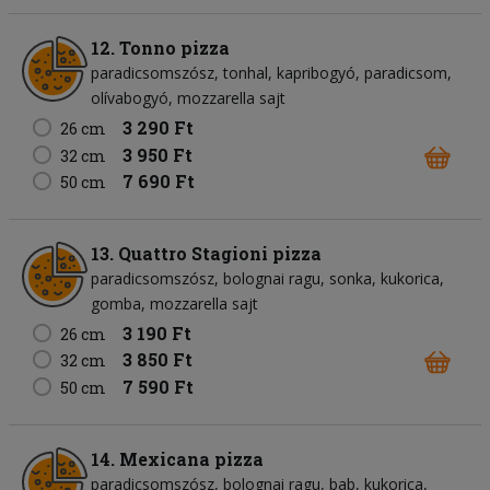
12. Tonno pizza
paradicsomszósz
tonhal
kapribogyó
paradicsom
olívabogyó
mozzarella sajt
3 290 Ft
26 cm
3 950 Ft
32 cm
7 690 Ft
50 cm
13. Quattro Stagioni pizza
paradicsomszósz
bolognai ragu
sonka
kukorica
gomba
mozzarella sajt
3 190 Ft
26 cm
3 850 Ft
32 cm
7 590 Ft
50 cm
14. Mexicana pizza
paradicsomszósz
bolognai ragu
bab
kukorica