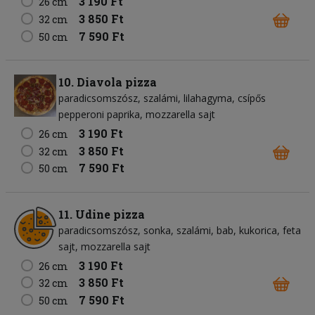
3 190 Ft
26 cm
3 850 Ft
32 cm
7 590 Ft
50 cm
10. Diavola pizza
paradicsomszósz
szalámi
lilahagyma
csípős
pepperoni paprika
mozzarella sajt
3 190 Ft
26 cm
3 850 Ft
32 cm
7 590 Ft
50 cm
11. Udine pizza
paradicsomszósz
sonka
szalámi
bab
kukorica
feta
sajt
mozzarella sajt
3 190 Ft
26 cm
3 850 Ft
32 cm
7 590 Ft
50 cm