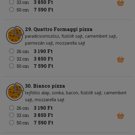
3 850 Ft
32 cm
7 590 Ft
50 cm
29. Quattro Formaggi pizza
paradicsomszósz
füstölt sajt
camembert sajt
parmezán sajt
mozzarella sajt
3 190 Ft
26 cm
3 850 Ft
32 cm
7 590 Ft
50 cm
30. Bianco pizza
tejfölös alap
sonka
bacon
füstölt sajt
camembert
sajt
mozzarella sajt
3 190 Ft
26 cm
3 850 Ft
32 cm
7 590 Ft
50 cm