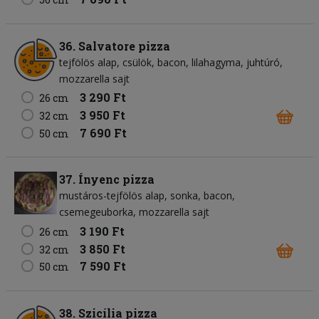
36. Salvatore pizza
tejfölös alap
csülök
bacon
lilahagyma
juhtúró
mozzarella sajt
3 290 Ft
26 cm
3 950 Ft
32 cm
7 690 Ft
50 cm
37. Ínyenc pizza
mustáros-tejfölös alap
sonka
bacon
csemegeuborka
mozzarella sajt
3 190 Ft
26 cm
3 850 Ft
32 cm
7 590 Ft
50 cm
38. Szicília pizza