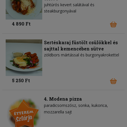
juhtúrós kevert salátával és
steakburgonyával
4 890 Ft
Sertéskaraj füstölt csülökkel és
sajttal kemencében sütve
zöldbors mártással és burgonyakrokettel
5 250 Ft
4. Modena pizza
paradicsomszósz
sonka
kukorica
mozzarella sajt