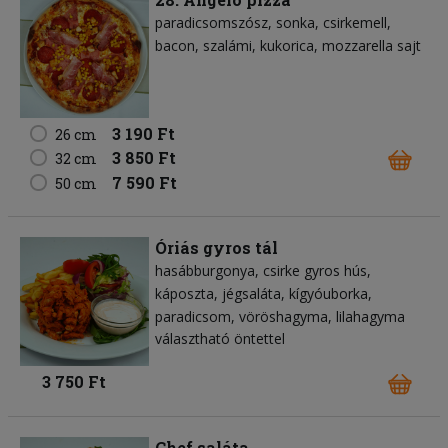
paradicsomszósz
sonka
csirkemell
bacon
szalámi
kukorica
mozzarella sajt
3 190 Ft
26 cm
3 850 Ft
32 cm
7 590 Ft
50 cm
Óriás gyros tál
hasábburgonya
csirke gyros hús
káposzta
jégsaláta
kígyóuborka
paradicsom
vöröshagyma
lilahagyma
választható öntettel
3 750 Ft
Chef saláta