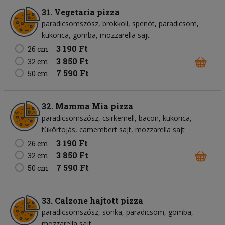
31. Vegetaria pizza
paradicsomszósz
brokkoli
spenót
paradicsom
kukorica
gomba
mozzarella sajt
3 190 Ft
26 cm
3 850 Ft
32 cm
7 590 Ft
50 cm
32. Mamma Mia pizza
paradicsomszósz
csirkemell
bacon
kukorica
tükörtojás
camembert sajt
mozzarella sajt
3 190 Ft
26 cm
3 850 Ft
32 cm
7 590 Ft
50 cm
33. Calzone hajtott pizza
paradicsomszósz
sonka
paradicsom
gomba
mozzarella sajt