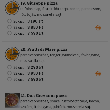
19. Giuseppe pizza
tejfölös alap
füstölt-főtt tarja
bacon
paradicsom
főtt tojás
mozzarella sajt
3 190 Ft
26 cm
3 850 Ft
32 cm
7 590 Ft
50 cm
20. Frutti di Mare pizza
paradicsomszósz
tenger gyümölcsei
fokhagyma
mozzarella sajt
3 290 Ft
26 cm
3 950 Ft
32 cm
7 590 Ft
50 cm
21. Don Giovanni pizza
paradicsomszósz
sonka
füstölt-főtt tarja
bacon
szalámi
lilahagyma
juhtúró
mozzarella sajt