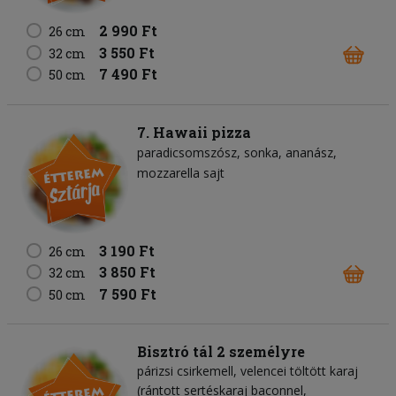
2 990 Ft
26 cm
3 550 Ft
32 cm
7 490 Ft
50 cm
7. Hawaii pizza
paradicsomszósz
sonka
ananász
mozzarella sajt
3 190 Ft
26 cm
3 850 Ft
32 cm
7 590 Ft
50 cm
Bisztró tál 2 személyre
párizsi csirkemell, velencei töltött karaj
(rántott sertéskaraj baconnel,