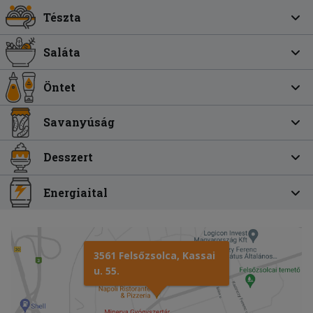
Tészta
Saláta
Öntet
Savanyúság
Desszert
Energiaital
3561 Felsőzsolca, Kassai
u. 55.