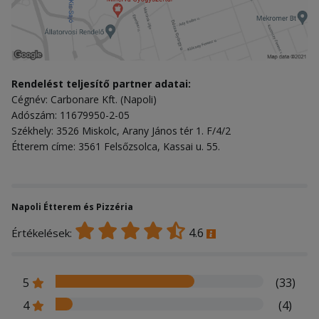
Rendelést teljesítő partner adatai:
Cégnév: Carbonare Kft. (Napoli)
Adószám: 11679950-2-05
Székhely: 3526 Miskolc, Arany János tér 1. F/4/2
Étterem címe: 3561 Felsőzsolca, Kassai u. 55.
Napoli Étterem és Pizzéria
4.6
Értékelések:
5
(33)
4
(4)