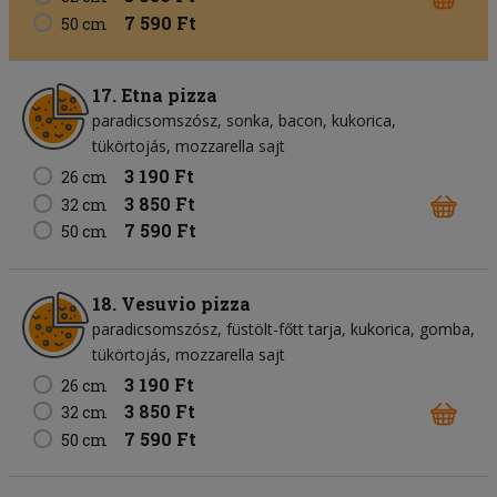
7 590 Ft
50 cm
17. Etna pizza
paradicsomszósz
sonka
bacon
kukorica
tükörtojás
mozzarella sajt
3 190 Ft
26 cm
3 850 Ft
32 cm
7 590 Ft
50 cm
18. Vesuvio pizza
paradicsomszósz
füstölt-főtt tarja
kukorica
gomba
tükörtojás
mozzarella sajt
3 190 Ft
26 cm
3 850 Ft
32 cm
7 590 Ft
50 cm