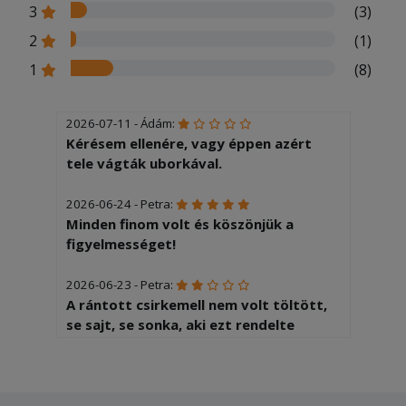
3
(3)
2
(1)
1
(8)
2026-07-11 - Ádám:
Kérésem ellenére, vagy éppen azért
tele vágták uborkával.
2026-06-24 - Petra:
Minden finom volt és köszönjük a
figyelmességet!
2026-06-23 - Petra:
A rántott csirkemell nem volt töltött,
se sajt, se sonka, aki ezt rendelte
nagyon csalódott volt. Meg se volt
rendesen sütve.
2026-05-07 - :