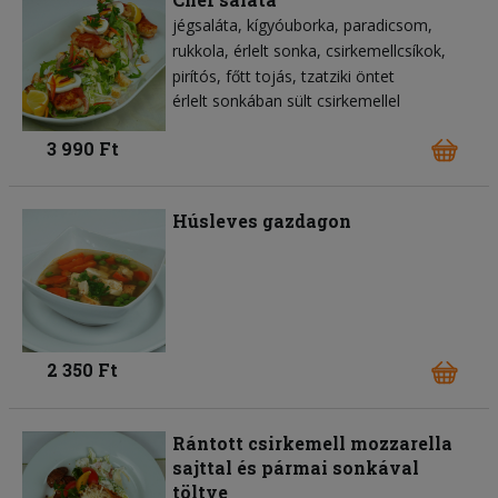
jégsaláta
kígyóuborka
paradicsom
rukkola
érlelt sonka
csirkemellcsíkok
pirítós
főtt tojás
tzatziki öntet
érlelt sonkában sült csirkemellel
3 990 Ft
Húsleves gazdagon
2 350 Ft
Rántott csirkemell mozzarella
sajttal és pármai sonkával
töltve