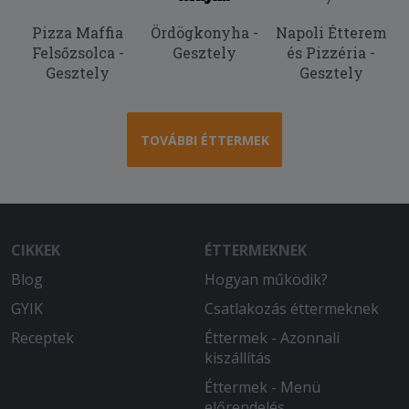
Hajszálakat találtunk a hamburgerben.
Pizza Maffia
Ördögkonyha -
Napoli Étterem
Felsőzsolca -
Gesztely
és Pizzéria -
2025-10-31 - :
Gesztely
Gesztely
Sokadjára rendeltünk innen, mindig
finom a kaja. ) A
fokhagymakrémlevesüket nagyon
imádom, azt szinte mindig rendelem, a
TOVÁBBI ÉTTERMEK
pizzáik is egész jók.
2025-10-07 - :
Nagyon finom volt az étel, már
többször rendeltünk innen. Fogunk
CIKKEK
ÉTTERMEKNEK
máskor is még természetesen.
Blog
Hogyan működik?
GYIK
Csatlakozás éttermeknek
Receptek
Éttermek - Azonnali
kiszállítás
Éttermek - Menü
előrendelés