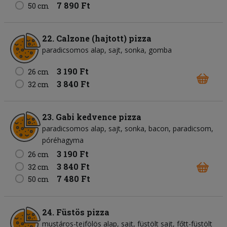
7 890 Ft
50 cm
22. Calzone (hajtott) pizza
paradicsomos alap
sajt
sonka
gomba
3 190 Ft
26 cm
3 840 Ft
32 cm
23. Gabi kedvence pizza
paradicsomos alap
sajt
sonka
bacon
paradicsom
póréhagyma
3 190 Ft
26 cm
3 840 Ft
32 cm
7 480 Ft
50 cm
24. Füstös pizza
mustáros-tejfölös alap
sajt
füstölt sajt
főtt-füstölt