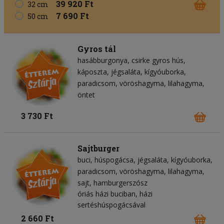
39 920 Ft
32 cm
7 690 Ft
50 cm
Gyros tál
hasábburgonya
csirke gyros hús
káposzta
jégsaláta
kígyóuborka
paradicsom
vöröshagyma
lilahagyma
öntet
3 730 Ft
Sajtburger
buci
húspogácsa
jégsaláta
kígyóuborka
paradicsom
vöröshagyma
lilahagyma
sajt
hamburgerszósz
óriás házi buciban, házi
sertéshúspogácsával
2 660 Ft