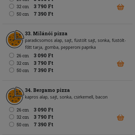
3 790 Ft
32 cm
7 390 Ft
50 cm
33. Milánói pizza
paradicsomos alap
sajt
füstölt sajt
sonka
füstölt-
főtt tarja
gomba
pepperoni paprika
3 090 Ft
26 cm
3 790 Ft
32 cm
7 390 Ft
50 cm
34. Bergamo pizza
kapros alap
sajt
sonka
csirkemell
bacon
3 090 Ft
26 cm
3 790 Ft
32 cm
7 390 Ft
50 cm