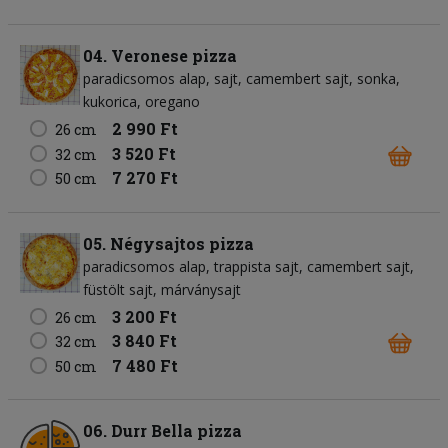
04. Veronese pizza
paradicsomos alap
sajt
camembert sajt
sonka
kukorica
oregano
2 990 Ft
26 cm
3 520 Ft
32 cm
7 270 Ft
50 cm
05. Négysajtos pizza
paradicsomos alap
trappista sajt
camembert sajt
füstölt sajt
márványsajt
3 200 Ft
26 cm
3 840 Ft
32 cm
7 480 Ft
50 cm
06. Durr Bella pizza