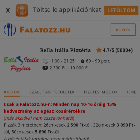
Töltsd le applikációnkat
X
LETÖLTÖM
BELÉPÉS
Bella Itália Pizzéria
4.7/5 (5000+)
11:00 - 21:25
60 - 90 perc
2 300 Ft - 10 000 Ft
AKCIÓK
SZÁLLÍTÁSI TERÜLETEK
FIZETÉSI MÓDOK
ISMER
Csak a Falatozz.hu-n: Minden nap 10-16 óráig 15%
kedvezmény az egész kosárértékre
(
más akcióval nem összevonható
!)
Pizzák 3 méretben: 26cm-esek
2 590 Ft
-tól, 32cm-esek
3 090 Ft
-
tól, 50cm-esek
5 890 Ft
-tól
A bőségtálak tartalma nem módosítható!