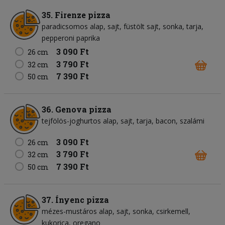
35. Firenze pizza
paradicsomos alap
sajt
füstölt sajt
sonka
tarja
pepperoni paprika
3 090 Ft
26 cm
3 790 Ft
32 cm
7 390 Ft
50 cm
36. Genova pizza
tejfölös-joghurtos alap
sajt
tarja
bacon
szalámi
3 090 Ft
26 cm
3 790 Ft
32 cm
7 390 Ft
50 cm
37. Ínyenc pizza
mézes-mustáros alap
sajt
sonka
csirkemell
kukorica
oregano