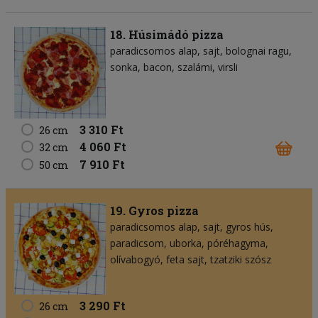
18. Húsimádó pizza
paradicsomos alap
sajt
bolognai ragu
sonka
bacon
szalámi
virsli
3 310 Ft
26 cm
4 060 Ft
32 cm
7 910 Ft
50 cm
19. Gyros pizza
paradicsomos alap
sajt
gyros hús
paradicsom
uborka
póréhagyma
olívabogyó
feta sajt
tzatziki szósz
3 290 Ft
26 cm