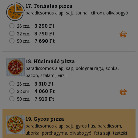
17. Tonhalas pizza
paradicsomos alap
sajt
tonhal
citrom
olívabogyó
3 290 Ft
26 cm
3 790 Ft
32 cm
7 690 Ft
50 cm
18. Húsimádó pizza
paradicsomos alap
sajt
bolognai ragu
sonka
bacon
szalámi
virsli
3 310 Ft
26 cm
4 060 Ft
32 cm
7 910 Ft
50 cm
19. Gyros pizza
paradicsomos alap
sajt
gyros hús
paradicsom
uborka
póréhagyma
olívabogyó
feta sajt
tzatziki