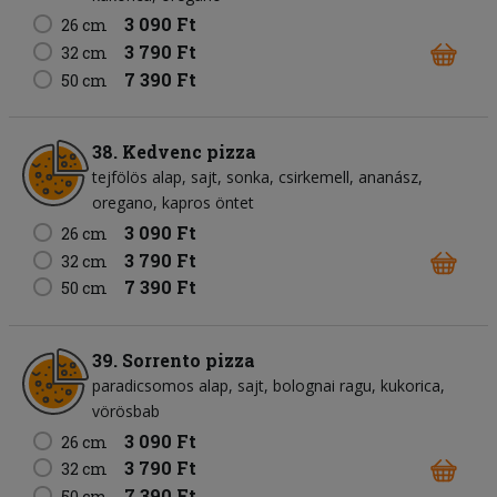
3 090 Ft
26 cm
3 790 Ft
32 cm
7 390 Ft
50 cm
38. Kedvenc pizza
tejfölös alap
sajt
sonka
csirkemell
ananász
oregano
kapros öntet
3 090 Ft
26 cm
3 790 Ft
32 cm
7 390 Ft
50 cm
39. Sorrento pizza
paradicsomos alap
sajt
bolognai ragu
kukorica
vörösbab
3 090 Ft
26 cm
3 790 Ft
32 cm
7 390 Ft
50 cm