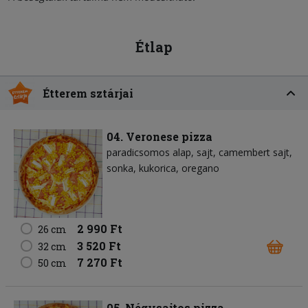
Étlap
Étterem sztárjai
04. Veronese pizza
paradicsomos alap
sajt
camembert sajt
sonka
kukorica
oregano
2 990 Ft
26 cm
3 520 Ft
32 cm
7 270 Ft
50 cm
05. Négysajtos pizza