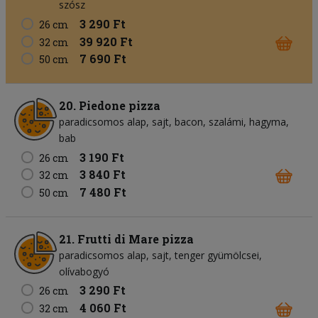
szósz
3 290 Ft
26 cm
39 920 Ft
32 cm
7 690 Ft
50 cm
20. Piedone pizza
paradicsomos alap
sajt
bacon
szalámi
hagyma
bab
3 190 Ft
26 cm
3 840 Ft
32 cm
7 480 Ft
50 cm
21. Frutti di Mare pizza
paradicsomos alap
sajt
tenger gyümölcsei
olívabogyó
3 290 Ft
26 cm
4 060 Ft
32 cm