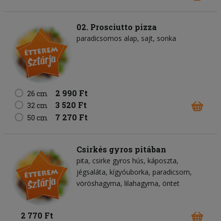
02. Prosciutto pizza
paradicsomos alap
sajt
sonka
2 990 Ft
26 cm
3 520 Ft
32 cm
7 270 Ft
50 cm
Csirkés gyros pitában
pita
csirke gyros hús
káposzta
jégsaláta
kígyóuborka
paradicsom
vöröshagyma
lilahagyma
öntet
2 770 Ft