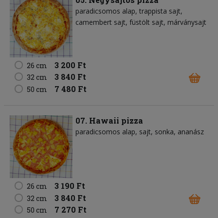
paradicsomos alap
trappista sajt
camembert sajt
füstölt sajt
márványsajt
3 200 Ft
26 cm
3 840 Ft
32 cm
7 480 Ft
50 cm
07. Hawaii pizza
paradicsomos alap
sajt
sonka
ananász
3 190 Ft
26 cm
3 840 Ft
32 cm
7 270 Ft
50 cm