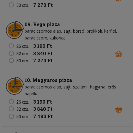
7 270 Ft
50 cm
09. Vega pizza
paradicsomos alap
sajt
borsó
brokkoli
karfiol
paradicsom
kukorica
3 190 Ft
26 cm
3 840 Ft
32 cm
7 270 Ft
50 cm
10. Magyaros pizza
paradicsomos alap
sajt
szalámi
hagyma
erős
paprika
3 190 Ft
26 cm
3 840 Ft
32 cm
7 480 Ft
50 cm