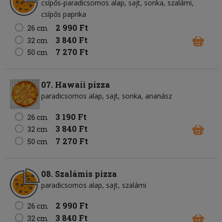
csípős-paradicsomos alap
sajt
sonka
szalámi
csípős paprika
2 990 Ft
26 cm
3 840 Ft
32 cm
7 270 Ft
50 cm
07. Hawaii pizza
paradicsomos alap
sajt
sonka
ananász
3 190 Ft
26 cm
3 840 Ft
32 cm
7 270 Ft
50 cm
08. Szalámis pizza
paradicsomos alap
sajt
szalámi
2 990 Ft
26 cm
3 840 Ft
32 cm