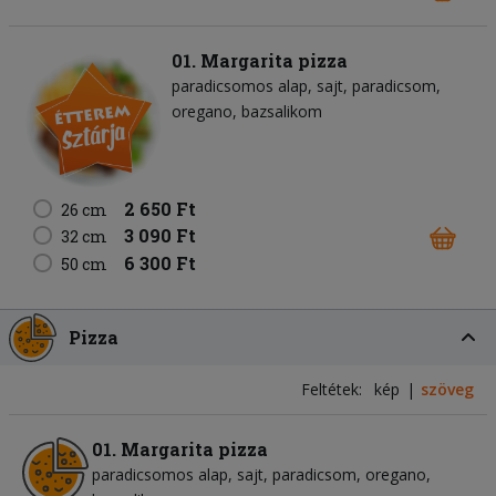
01. Margarita pizza
paradicsomos alap
sajt
paradicsom
oregano
bazsalikom
2 650 Ft
26 cm
3 090 Ft
32 cm
6 300 Ft
50 cm
Pizza
Feltétek:
kép
szöveg
01. Margarita pizza
paradicsomos alap
sajt
paradicsom
oregano