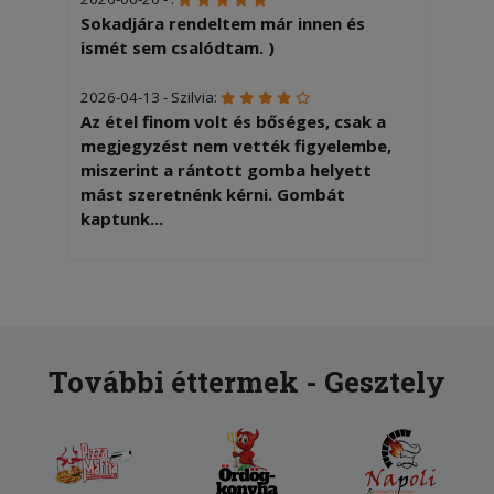
Sokadjára rendeltem már innen és
ismét sem csalódtam. )
2026-04-13 - Szilvia:
Az étel finom volt és bőséges, csak a
megjegyzést nem vették figyelembe,
miszerint a rántott gomba helyett
mást szeretnénk kérni. Gombát
kaptunk...
2026-01-24 - :
Mi giroszos pizzát rendeltünk de ezen
pacon,paradicsom, tojás van Ez nem az
amit mi rendeltünk
További éttermek - Gesztely
2026-01-03 - Csaba:
Pontos kiszállítás, finom pizza,
köszönjük!
2025-11-15 - Dóra: