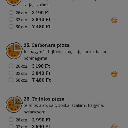
tarja
szalámi
3 190 Ft
26 cm
3 840 Ft
32 cm
7 480 Ft
50 cm
25. Carbonara pizza
fokhagymás-tejfölös alap
sajt
sonka
bacon
póréhagyma
3 190 Ft
26 cm
3 840 Ft
32 cm
7 480 Ft
50 cm
26. Tejfölös pizza
tejfölös alap
sajt
sonka
szalámi
hagyma
paradicsom
2 990 Ft
26 cm
3 590 Ft
32 cm