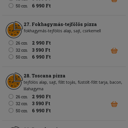
6 990 Ft
50 cm
27. Fokhagymás-tejfölös pizza
fokhagymás-tejfölös alap
sajt
csirkemell
2 990 Ft
26 cm
3 590 Ft
32 cm
6 990 Ft
50 cm
28. Toscana pizza
tejfölös alap
sajt
főtt tojás
füstölt-főtt tarja
bacon
lilahagyma
2 990 Ft
26 cm
3 590 Ft
32 cm
6 990 Ft
50 cm