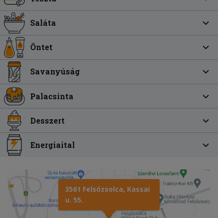
Saláta
Öntet
Savanyúság
Palacsinta
Desszert
Energiaital
3561 Felsőzsolca, Kassai
u. 55.