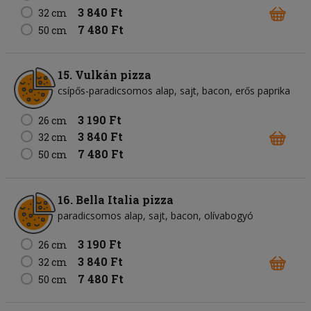
3 840 Ft
32 cm
7 480 Ft
50 cm
15. Vulkán pizza
csípős-paradicsomos alap
sajt
bacon
erős paprika
3 190 Ft
26 cm
3 840 Ft
32 cm
7 480 Ft
50 cm
16. Bella Italia pizza
paradicsomos alap
sajt
bacon
olívabogyó
3 190 Ft
26 cm
3 840 Ft
32 cm
7 480 Ft
50 cm