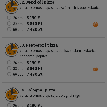
12. Mexikói pizza
paradicsomos alap
sajt
szalámi
chili
bab
kukorica
3 190 Ft
26 cm
3 840 Ft
32 cm
7 480 Ft
50 cm
13. Pepperoni pizza
paradicsomos alap
sajt
sonka
szalámi
kukorica
pepperoni paprika
3 190 Ft
26 cm
3 840 Ft
32 cm
7 480 Ft
50 cm
14. Bolognai pizza
paradicsomos alap
sajt
bolognai ragu
3 190 Ft
26 cm