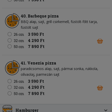
40. Barbeque pizza
BBQ alap
sajt
grill csirkemell
füstölt-főtt tarja
füstölt sajt
3 590 Ft
26 cm
4 290 Ft
32 cm
7 890 Ft
50 cm
41. Venezia pizza
paradicsomos alap
sajt
pármai sonka
rukkola
olívaolaj
parmezán sajt
3 590 Ft
26 cm
4 290 Ft
32 cm
7 890 Ft
50 cm
Hamburger