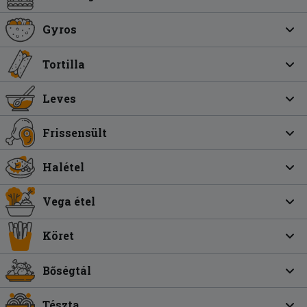
Gyros
Tortilla
Leves
Frissensült
Halétel
Vega étel
Köret
Bőségtál
Tészta