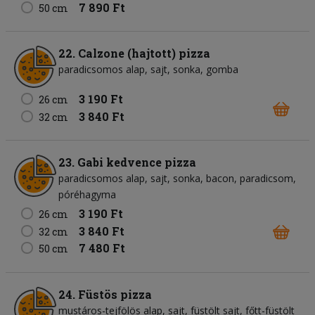
7 890 Ft
50 cm
22. Calzone (hajtott) pizza
paradicsomos alap
sajt
sonka
gomba
3 190 Ft
26 cm
3 840 Ft
32 cm
23. Gabi kedvence pizza
paradicsomos alap
sajt
sonka
bacon
paradicsom
póréhagyma
3 190 Ft
26 cm
3 840 Ft
32 cm
7 480 Ft
50 cm
24. Füstös pizza
mustáros-tejfölös alap
sajt
füstölt sajt
főtt-füstölt