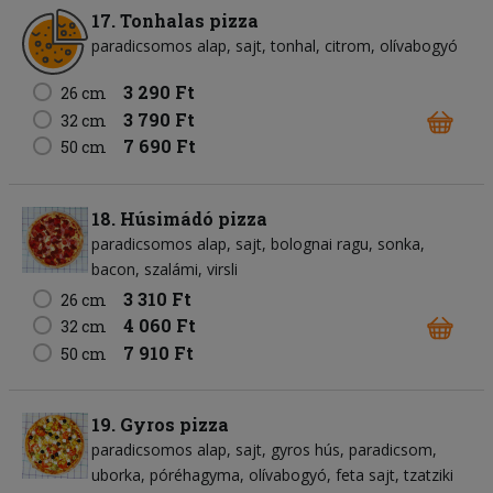
17. Tonhalas pizza
paradicsomos alap
sajt
tonhal
citrom
olívabogyó
3 290 Ft
26 cm
3 790 Ft
32 cm
7 690 Ft
50 cm
18. Húsimádó pizza
paradicsomos alap
sajt
bolognai ragu
sonka
bacon
szalámi
virsli
3 310 Ft
26 cm
4 060 Ft
32 cm
7 910 Ft
50 cm
19. Gyros pizza
paradicsomos alap
sajt
gyros hús
paradicsom
uborka
póréhagyma
olívabogyó
feta sajt
tzatziki