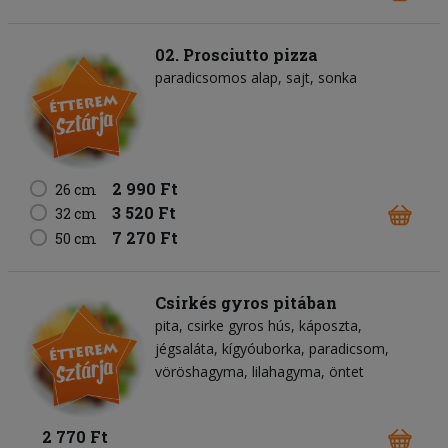
02. Prosciutto pizza
paradicsomos alap
sajt
sonka
2 990 Ft
26 cm
3 520 Ft
32 cm
7 270 Ft
50 cm
Csirkés gyros pitában
pita
csirke gyros hús
káposzta
jégsaláta
kígyóuborka
paradicsom
vöröshagyma
lilahagyma
öntet
2 770 Ft