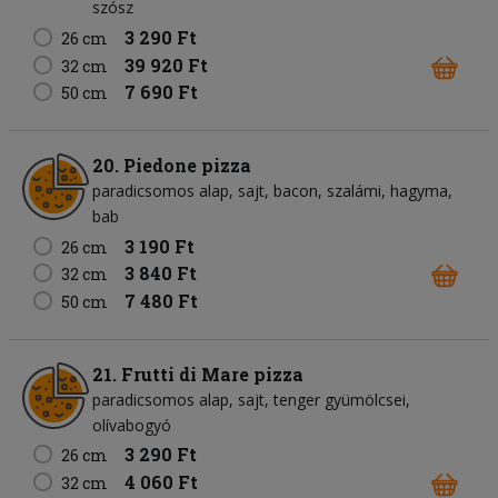
szósz
3 290 Ft
26 cm
39 920 Ft
32 cm
7 690 Ft
50 cm
20. Piedone pizza
paradicsomos alap
sajt
bacon
szalámi
hagyma
bab
3 190 Ft
26 cm
3 840 Ft
32 cm
7 480 Ft
50 cm
21. Frutti di Mare pizza
paradicsomos alap
sajt
tenger gyümölcsei
olívabogyó
3 290 Ft
26 cm
4 060 Ft
32 cm