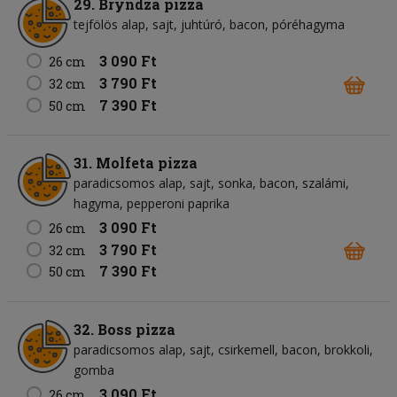
29. Bryndza pizza
tejfölös alap
sajt
juhtúró
bacon
póréhagyma
3 090 Ft
26 cm
3 790 Ft
32 cm
7 390 Ft
50 cm
31. Molfeta pizza
paradicsomos alap
sajt
sonka
bacon
szalámi
hagyma
pepperoni paprika
3 090 Ft
26 cm
3 790 Ft
32 cm
7 390 Ft
50 cm
32. Boss pizza
paradicsomos alap
sajt
csirkemell
bacon
brokkoli
gomba
3 090 Ft
26 cm