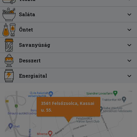
Saláta
Öntet
Savanyúság
Desszert
Energiaital
3561 Felsőzsolca, Kassai
u. 55.