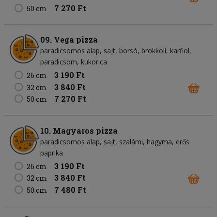
7 270 Ft
50 cm
09. Vega pizza
paradicsomos alap
sajt
borsó
brokkoli
karfiol
paradicsom
kukorica
3 190 Ft
26 cm
3 840 Ft
32 cm
7 270 Ft
50 cm
10. Magyaros pizza
paradicsomos alap
sajt
szalámi
hagyma
erős
paprika
3 190 Ft
26 cm
3 840 Ft
32 cm
7 480 Ft
50 cm