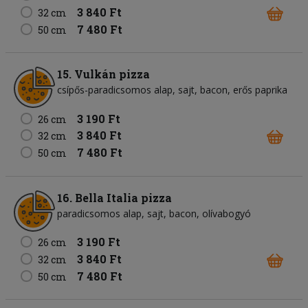
3 840 Ft
32 cm
7 480 Ft
50 cm
15. Vulkán pizza
csípős-paradicsomos alap
sajt
bacon
erős paprika
3 190 Ft
26 cm
3 840 Ft
32 cm
7 480 Ft
50 cm
16. Bella Italia pizza
paradicsomos alap
sajt
bacon
olívabogyó
3 190 Ft
26 cm
3 840 Ft
32 cm
7 480 Ft
50 cm