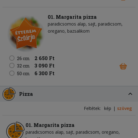
01. Margarita pizza
paradicsomos alap
sajt
paradicsom
oregano
bazsalikom
2 650 Ft
26 cm
3 090 Ft
32 cm
6 300 Ft
50 cm
Pizza
Feltétek:
kép
szöveg
01. Margarita pizza
paradicsomos alap
sajt
paradicsom
oregano