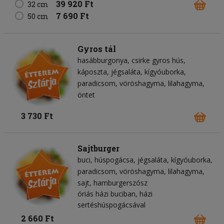
39 920 Ft
32 cm
7 690 Ft
50 cm
Gyros tál
hasábburgonya
csirke gyros hús
káposzta
jégsaláta
kígyóuborka
paradicsom
vöröshagyma
lilahagyma
öntet
3 730 Ft
Sajtburger
buci
húspogácsa
jégsaláta
kígyóuborka
paradicsom
vöröshagyma
lilahagyma
sajt
hamburgerszósz
óriás házi buciban, házi
sertéshúspogácsával
2 660 Ft