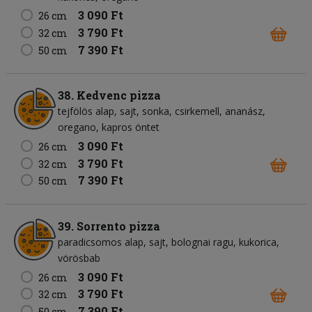
3 090 Ft
26 cm
3 790 Ft
32 cm
7 390 Ft
50 cm
38. Kedvenc pizza
tejfölös alap
sajt
sonka
csirkemell
ananász
oregano
kapros öntet
3 090 Ft
26 cm
3 790 Ft
32 cm
7 390 Ft
50 cm
39. Sorrento pizza
paradicsomos alap
sajt
bolognai ragu
kukorica
vörösbab
3 090 Ft
26 cm
3 790 Ft
32 cm
7 390 Ft
50 cm