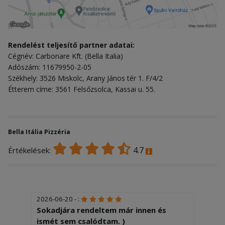
Rendelést teljesítő partner adatai:
Cégnév: Carbonare Kft. (Bella Italia)
Adószám: 11679950-2-05
Székhely: 3526 Miskolc, Arany János tér 1. F/4/2
Étterem címe: 3561 Felsőzsolca, Kassai u. 55.
Bella Itália Pizzéria
4.7
Értékelések:
2026-06-20 - :
Sokadjára rendeltem már innen és
ismét sem csalódtam. )