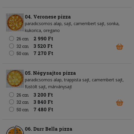
04. Veronese pizza
paradicsomos alap
sajt
camembert sajt
sonka
kukorica
oregano
2 990 Ft
26 cm
3 520 Ft
32 cm
7 270 Ft
50 cm
05. Négysajtos pizza
paradicsomos alap
trappista sajt
camembert sajt
füstölt sajt
márványsajt
3 200 Ft
26 cm
3 840 Ft
32 cm
7 480 Ft
50 cm
06. Durr Bella pizza