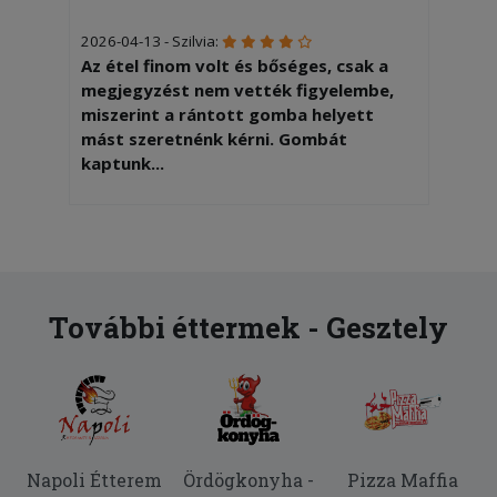
2026-04-13 - Szilvia:
Az étel finom volt és bőséges, csak a
megjegyzést nem vették figyelembe,
miszerint a rántott gomba helyett
mást szeretnénk kérni. Gombát
kaptunk...
2026-01-24 - :
Mi giroszos pizzát rendeltünk de ezen
pacon,paradicsom, tojás van Ez nem az
amit mi rendeltünk
További éttermek - Gesztely
2026-01-03 - Csaba:
Pontos kiszállítás, finom pizza,
köszönjük!
2025-11-15 - Dóra:
Hajszálakat találtunk a hamburgerben.
Napoli Étterem
Ördögkonyha -
Pizza Maffia