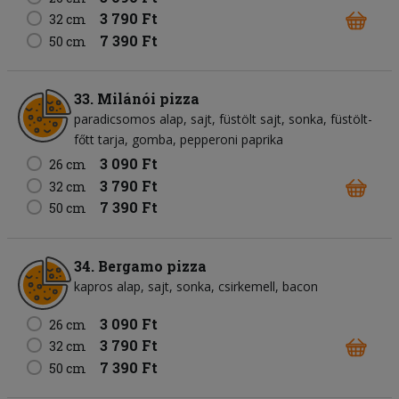
3 790 Ft
32 cm
7 390 Ft
50 cm
33. Milánói pizza
paradicsomos alap
sajt
füstölt sajt
sonka
füstölt-
főtt tarja
gomba
pepperoni paprika
3 090 Ft
26 cm
3 790 Ft
32 cm
7 390 Ft
50 cm
34. Bergamo pizza
kapros alap
sajt
sonka
csirkemell
bacon
3 090 Ft
26 cm
3 790 Ft
32 cm
7 390 Ft
50 cm