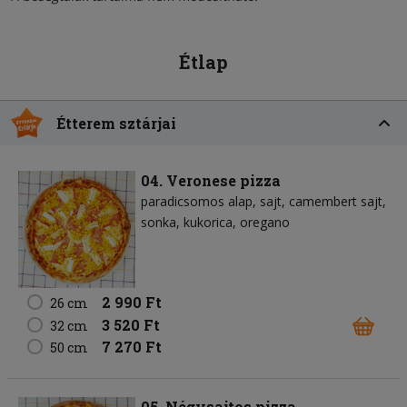
Étlap
Étterem sztárjai
04. Veronese pizza
paradicsomos alap
sajt
camembert sajt
sonka
kukorica
oregano
2 990 Ft
26 cm
3 520 Ft
32 cm
7 270 Ft
50 cm
05. Négysajtos pizza