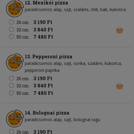
12. Mexikói pizza
paradicsomos alap
sajt
szalámi
chili
bab
kukorica
3 190 Ft
26 cm
3 840 Ft
32 cm
7 480 Ft
50 cm
13. Pepperoni pizza
paradicsomos alap
sajt
sonka
szalámi
kukorica
pepperoni paprika
3 190 Ft
26 cm
3 840 Ft
32 cm
7 480 Ft
50 cm
14. Bolognai pizza
paradicsomos alap
sajt
bolognai ragu
3 190 Ft
26 cm