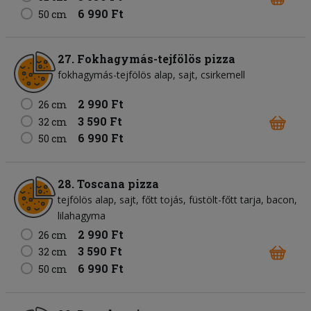
6 990 Ft
50 cm
27. Fokhagymás-tejfölös pizza
fokhagymás-tejfölös alap
sajt
csirkemell
2 990 Ft
26 cm
3 590 Ft
32 cm
6 990 Ft
50 cm
28. Toscana pizza
tejfölös alap
sajt
főtt tojás
füstölt-főtt tarja
bacon
lilahagyma
2 990 Ft
26 cm
3 590 Ft
32 cm
6 990 Ft
50 cm