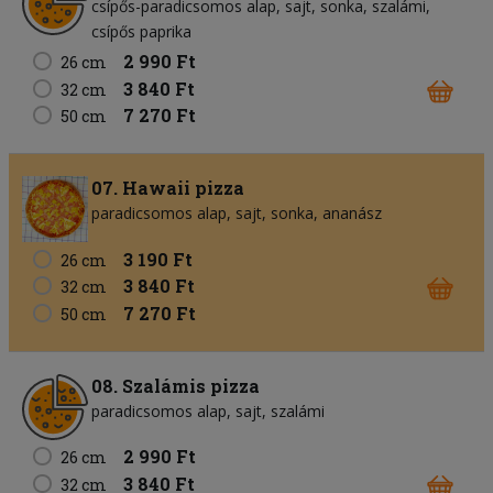
csípős-paradicsomos alap
sajt
sonka
szalámi
csípős paprika
2 990 Ft
26 cm
3 840 Ft
32 cm
7 270 Ft
50 cm
07. Hawaii pizza
paradicsomos alap
sajt
sonka
ananász
3 190 Ft
26 cm
3 840 Ft
32 cm
7 270 Ft
50 cm
08. Szalámis pizza
paradicsomos alap
sajt
szalámi
2 990 Ft
26 cm
3 840 Ft
32 cm