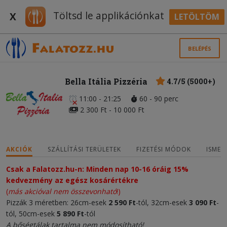
Töltsd le applikációnkat
X
LETÖLTÖM
BELÉPÉS
Bella Itália Pizzéria
4.7/5 (5000+)
11:00 - 21:25
60 - 90 perc
2 300 Ft - 10 000 Ft
AKCIÓK
SZÁLLÍTÁSI TERÜLETEK
FIZETÉSI MÓDOK
ISMER
Csak a Falatozz.hu-n: Minden nap 10-16 óráig 15%
kedvezmény az egész kosárértékre
(
más akcióval nem összevonható
!)
Pizzák 3 méretben: 26cm-esek
2 590 Ft
-tól, 32cm-esek
3 090 Ft
-
tól, 50cm-esek
5 890 Ft
-tól
A bőségtálak tartalma nem módosítható!