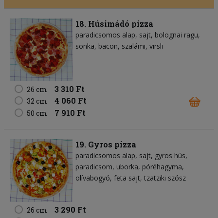
18. Húsimádó pizza
paradicsomos alap
sajt
bolognai ragu
sonka
bacon
szalámi
virsli
3 310 Ft
26 cm
4 060 Ft
32 cm
7 910 Ft
50 cm
19. Gyros pizza
paradicsomos alap
sajt
gyros hús
paradicsom
uborka
póréhagyma
olívabogyó
feta sajt
tzatziki szósz
3 290 Ft
26 cm