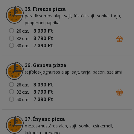
35. Firenze pizza
paradicsomos alap
sajt
füstölt sajt
sonka
tarja
pepperoni paprika
3 090 Ft
26 cm
3 790 Ft
32 cm
7 390 Ft
50 cm
36. Genova pizza
tejfölös-joghurtos alap
sajt
tarja
bacon
szalámi
3 090 Ft
26 cm
3 790 Ft
32 cm
7 390 Ft
50 cm
37. Ínyenc pizza
mézes-mustáros alap
sajt
sonka
csirkemell
kukorica
oregano