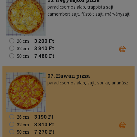
paradicsomos alap
trappista sajt
camembert sajt
füstölt sajt
márványsajt
3 200 Ft
26 cm
3 840 Ft
32 cm
7 480 Ft
50 cm
07. Hawaii pizza
paradicsomos alap
sajt
sonka
ananász
3 190 Ft
26 cm
3 840 Ft
32 cm
7 270 Ft
50 cm