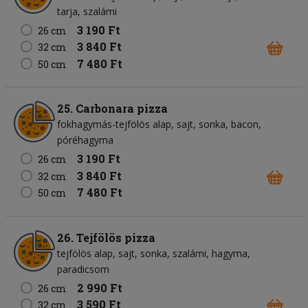
tarja
szalámi
3 190 Ft
26 cm
3 840 Ft
32 cm
7 480 Ft
50 cm
25. Carbonara pizza
fokhagymás-tejfölös alap
sajt
sonka
bacon
póréhagyma
3 190 Ft
26 cm
3 840 Ft
32 cm
7 480 Ft
50 cm
26. Tejfölös pizza
tejfölös alap
sajt
sonka
szalámi
hagyma
paradicsom
2 990 Ft
26 cm
3 590 Ft
32 cm