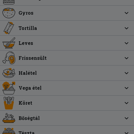
Gyros
Tortilla
Leves
Frissensült
Halétel
Vega étel
Köret
Bőségtál
Tészta