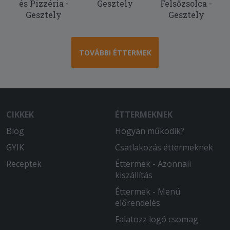
és Pizzéria -
Gesztely
Felsőzsolca -
2025-10-31 - :
Gesztely
Gesztely
Sokadjára rendeltünk innen, mindig
finom a kaja. ) A
fokhagymakrémlevesüket nagyon
imádom, azt szinte mindig rendelem, a
TOVÁBBI ÉTTERMEK
pizzáik is egész jók.
2025-10-07 - :
Nagyon finom volt az étel, már
többször rendeltünk innen. Fogunk
CIKKEK
ÉTTERMEKNEK
máskor is még természetesen.
Blog
Hogyan működik?
GYIK
Csatlakozás éttermeknek
Receptek
Éttermek - Azonnali
kiszállítás
Éttermek - Menü
előrendelés
Falatozz logó csomag