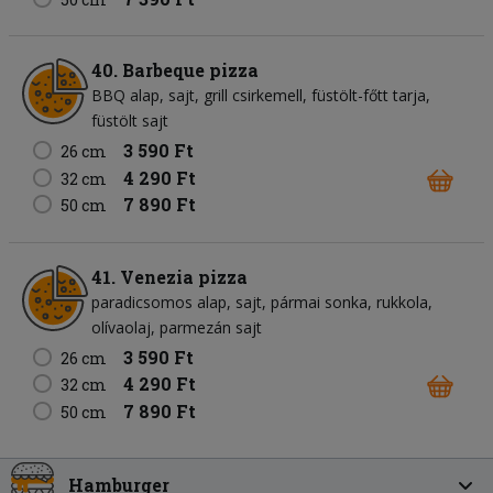
40. Barbeque pizza
BBQ alap
sajt
grill csirkemell
füstölt-főtt tarja
füstölt sajt
3 590 Ft
26 cm
4 290 Ft
32 cm
7 890 Ft
50 cm
41. Venezia pizza
paradicsomos alap
sajt
pármai sonka
rukkola
olívaolaj
parmezán sajt
3 590 Ft
26 cm
4 290 Ft
32 cm
7 890 Ft
50 cm
Hamburger